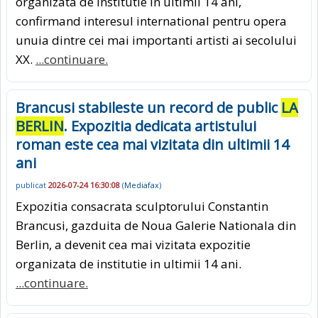
organizata de institutie in ultimii 14 ani,
confirmand interesul international pentru opera
unuia dintre cei mai importanti artisti ai secolului
XX.
...continuare.
Brancusi stabileste un record de public
LA
BERLIN
. Expozitia dedicata artistului
roman este cea mai vizitata din ultimii 14
ani
publicat
2026-07-24 16:30:08
(
Mediafax
)
Expozitia consacrata sculptorului Constantin
Brancusi, gazduita de Noua Galerie Nationala din
Berlin, a devenit cea mai vizitata expozitie
organizata de institutie in ultimii 14 ani.
...continuare.