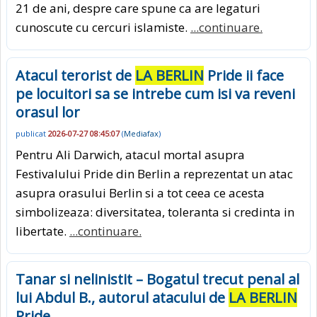
21 de ani, despre care spune ca are legaturi
cunoscute cu cercuri islamiste.
...continuare.
Atacul terorist de
LA BERLIN
Pride ii face
pe locuitori sa se intrebe cum isi va reveni
orasul lor
publicat
2026-07-27 08:45:07
(
Mediafax
)
Pentru Ali Darwich, atacul mortal asupra
Festivalului Pride din Berlin a reprezentat un atac
asupra orasului Berlin si a tot ceea ce acesta
simbolizeaza: diversitatea, toleranta si credinta in
libertate.
...continuare.
Tanar si nelinistit – Bogatul trecut penal al
lui Abdul B., autorul atacului de
LA BERLIN
Pride