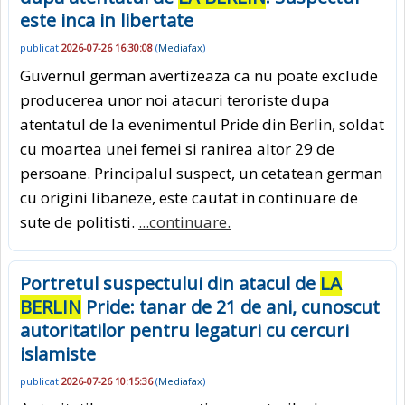
este inca in libertate
publicat
2026-07-26 16:30:08
(
Mediafax
)
Guvernul german avertizeaza ca nu poate exclude
producerea unor noi atacuri teroriste dupa
atentatul de la evenimentul Pride din Berlin, soldat
cu moartea unei femei si ranirea altor 29 de
persoane. Principalul suspect, un cetatean german
cu origini libaneze, este cautat in continuare de
sute de politisti.
...continuare.
Portretul suspectului din atacul de
LA
BERLIN
Pride: tanar de 21 de ani, cunoscut
autoritatilor pentru legaturi cu cercuri
islamiste
publicat
2026-07-26 10:15:36
(
Mediafax
)