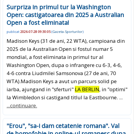
Surpriza in primul tur la Washington
Open: castigatoarea din 2025 a Australian
Open a fost eliminata!
publicat
2026-07-28 09:30:05
(
Gazeta-Sporturilor
)
Madison Keys (31 de ani, 22 WTA), campioana din
2025 de la Australian Open si fostul numar 5
mondial, a fost eliminata in primul tur al
Washington Open, dupa o infrangere cu 6-3, 4-6,
4-6 contra Liudmilei Samsonova (27 de ani, 70
WTA).Madison Keys a avut un parcurs solid pe
iarba, ajungand in "sferturi"
LA BERLIN
, in "optimi"
la Wimbledon si castigand titlul la Eastbourne. ...
...continuare.
"Erou", "sa-i dam cetatenie romana". Val
de homofobie in online-ul romanesc dupa