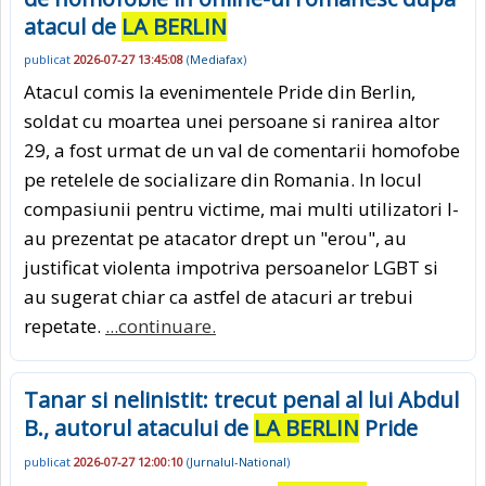
atacul de
LA BERLIN
publicat
2026-07-27 13:45:08
(
Mediafax
)
Atacul comis la evenimentele Pride din Berlin,
soldat cu moartea unei persoane si ranirea altor
29, a fost urmat de un val de comentarii homofobe
pe retelele de socializare din Romania. In locul
compasiunii pentru victime, mai multi utilizatori l-
au prezentat pe atacator drept un "erou", au
justificat violenta impotriva persoanelor LGBT si
au sugerat chiar ca astfel de atacuri ar trebui
repetate.
...continuare.
Tanar si nelinistit: trecut penal al lui Abdul
B., autorul atacului de
LA BERLIN
Pride
publicat
2026-07-27 12:00:10
(
Jurnalul-National
)