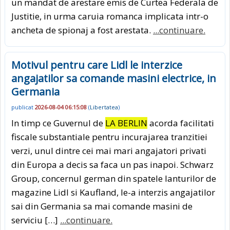
un mandat de arestare emis de Curtea Federala de
Justitie, in urma caruia romanca implicata intr-o
ancheta de spionaj a fost arestata.
...continuare.
Motivul pentru care Lidl le interzice
angajatilor sa comande masini electrice, in
Germania
publicat
2026-08-04 06:15:08
(
Libertatea
)
In timp ce Guvernul de
LA BERLIN
acorda facilitati
fiscale substantiale pentru incurajarea tranzitiei
verzi, unul dintre cei mai mari angajatori privati
din Europa a decis sa faca un pas inapoi. Schwarz
Group, concernul german din spatele lanturilor de
magazine Lidl si Kaufland, le-a interzis angajatilor
sai din Germania sa mai comande masini de
serviciu […]
...continuare.