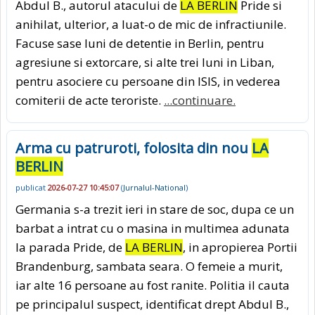
Abdul B., autorul atacului de
LA BERLIN
Pride si
anihilat, ulterior, a luat-o de mic de infractiunile.
Facuse sase luni de detentie in Berlin, pentru
agresiune si extorcare, si alte trei luni in Liban,
pentru asociere cu persoane din ISIS, in vederea
comiterii de acte teroriste.
...continuare.
Arma cu patruroti, folosita din nou
LA
BERLIN
publicat
2026-07-27 10:45:07
(
Jurnalul-National
)
Germania s-a trezit ieri in stare de soc, dupa ce un
barbat a intrat cu o masina in multimea adunata
la parada Pride, de
LA BERLIN
, in apropierea Portii
Brandenburg, sambata seara. O femeie a murit,
iar alte 16 persoane au fost ranite. Politia il cauta
pe principalul suspect, identificat drept Abdul B.,