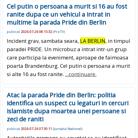
Cel putin o persoana a murit si 16 au fost
ranite dupa ce un vehicul a intrat in
multime la parada Pride din Berlin
publicat
2026-07-26 08:15:32
(
ProTV
)
Incident grav, sambata seara,
LA BERLIN
, in timpul
paradei PRIDE. Un microbuz a intrat intr-un grup
care participa la eveniment, aproape de faimoasa
poarta Brandenburg. Cel putin o persoana a murit
si alte 16 au fost ranite.
...continuare.
Atac la parada Pride din Berlin: politia
identifica un suspect cu legaturi in cercuri
islamiste dupa moartea unei persoane si
zeci de raniti
publicat
2026-07-26 07:30:11
(
Jurnalul-National
)
Autoritatile germane au anuntat ca au identificat