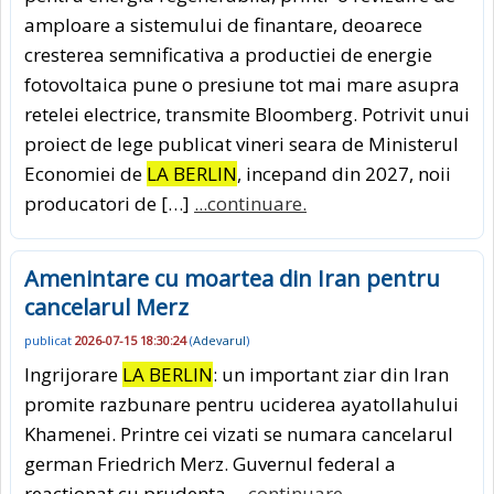
amploare a sistemului de finantare, deoarece
cresterea semnificativa a productiei de energie
fotovoltaica pune o presiune tot mai mare asupra
retelei electrice, transmite Bloomberg. Potrivit unui
proiect de lege publicat vineri seara de Ministerul
Economiei de
LA BERLIN
, incepand din 2027, noii
producatori de […]
...continuare.
Amenintare cu moartea din Iran pentru
cancelarul Merz
publicat
2026-07-15 18:30:24
(
Adevarul
)
Ingrijorare
LA BERLIN
: un important ziar din Iran
promite razbunare pentru uciderea ayatollahului
Khamenei. Printre cei vizati se numara cancelarul
german Friedrich Merz. Guvernul federal a
reactionat cu prudenta.
...continuare.