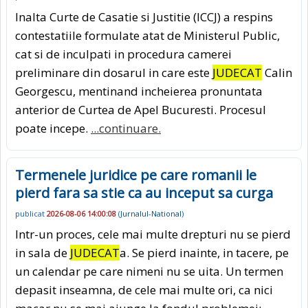
Inalta Curte de Casatie si Justitie (ICCJ) a respins
contestatiile formulate atat de Ministerul Public,
cat si de inculpati in procedura camerei
preliminare din dosarul in care este
JUDECAT
Calin
Georgescu, mentinand incheierea pronuntata
anterior de Curtea de Apel Bucuresti. Procesul
poate incepe.
...continuare.
Termenele juridice pe care romanii le
pierd fara sa stie ca au inceput sa curga
publicat
2026-08-06 14:00:08
(
Jurnalul-National
)
Intr-un proces, cele mai multe drepturi nu se pierd
in sala de
JUDECAT
a. Se pierd inainte, in tacere, pe
un calendar pe care nimeni nu se uita. Un termen
depasit inseamna, de cele mai multe ori, ca nici