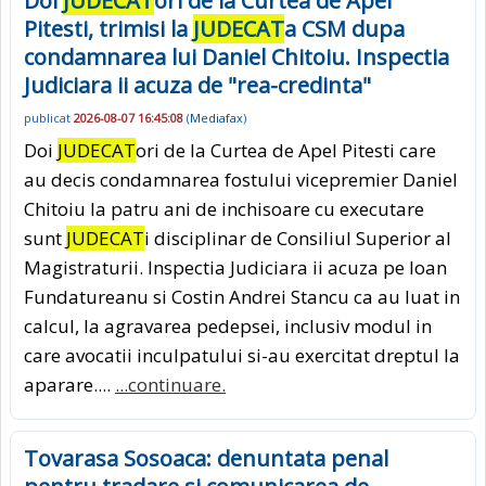
Doi
JUDECAT
ori de la Curtea de Apel
Pitesti, trimisi la
JUDECAT
a CSM dupa
condamnarea lui Daniel Chitoiu. Inspectia
Judiciara ii acuza de "rea-credinta"
publicat
2026-08-07 16:45:08
(
Mediafax
)
Doi
JUDECAT
ori de la Curtea de Apel Pitesti care
au decis condamnarea fostului vicepremier Daniel
Chitoiu la patru ani de inchisoare cu executare
sunt
JUDECAT
i disciplinar de Consiliul Superior al
Magistraturii. Inspectia Judiciara ii acuza pe Ioan
Fundatureanu si Costin Andrei Stancu ca au luat in
calcul, la agravarea pedepsei, inclusiv modul in
care avocatii inculpatului si-au exercitat dreptul la
aparare....
...continuare.
Tovarasa Sosoaca: denuntata penal