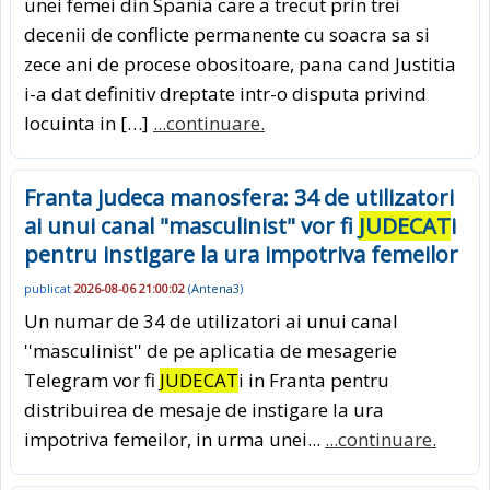
unei femei din Spania care a trecut prin trei
decenii de conflicte permanente cu soacra sa si
zece ani de procese obositoare, pana cand Justitia
i-a dat definitiv dreptate intr-o disputa privind
locuinta in […]
...continuare.
Franta judeca manosfera: 34 de utilizatori
ai unui canal "masculinist" vor fi
JUDECAT
i
pentru instigare la ura impotriva femeilor
publicat
2026-08-06 21:00:02
(
Antena3
)
Un numar de 34 de utilizatori ai unui canal
''masculinist'' de pe aplicatia de mesagerie
Telegram vor fi
JUDECAT
i in Franta pentru
distribuirea de mesaje de instigare la ura
impotriva femeilor, in urma unei...
...continuare.