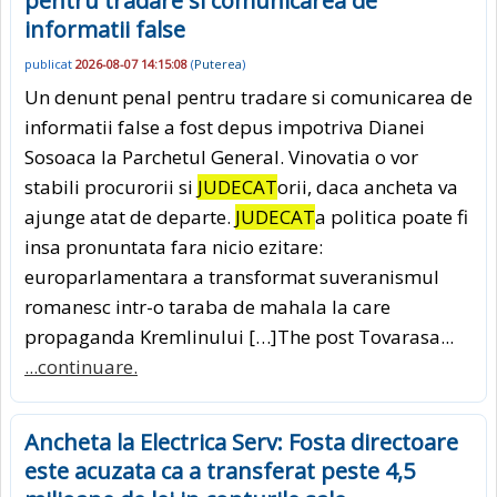
pentru tradare si comunicarea de
informatii false
publicat
2026-08-07 14:15:08
(
Puterea
)
Un denunt penal pentru tradare si comunicarea de
informatii false a fost depus impotriva Dianei
Sosoaca la Parchetul General. Vinovatia o vor
stabili procurorii si
JUDECAT
orii, daca ancheta va
ajunge atat de departe.
JUDECAT
a politica poate fi
insa pronuntata fara nicio ezitare:
europarlamentara a transformat suveranismul
romanesc intr-o taraba de mahala la care
propaganda Kremlinului […]The post Tovarasa...
...continuare.
Ancheta la Electrica Serv: Fosta directoare
este acuzata ca a transferat peste 4,5