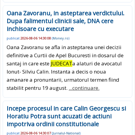
Oana Zavoranu, in asteptarea verdictului.
Dupa falimentul clinicii sale, DNA cere
inchisoare cu executare
publicat
2026-08-06 14:30:08
(
Money.ro
)
Oana Zavoranu se afla in asteptarea unei decizii
definitive a Curtii de Apel Bucuresti in dosarul de
santaj in care este
JUDECAT
a alaturi de avocatul
Ionut- Silviu Calin. Instanta a decis o noua
amanare a pronuntarii, urmatorul termen fiind
stabilit pentru 19 august.
...continuare.
Incepe procesul in care Calin Georgescu si
Horatiu Potra sunt acuzati de actiuni
impotriva ordinii constitutionale
publicat
2026-08-06 14:30:07
(
Jurnalul-National
)