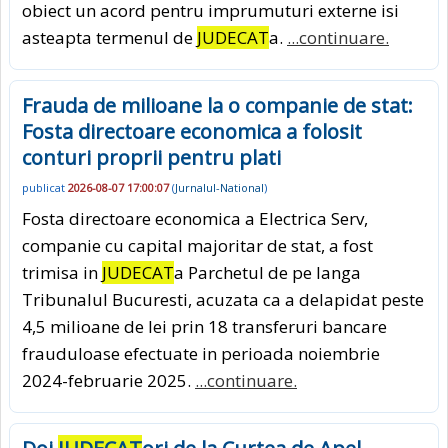
obiect un acord pentru imprumuturi externe isi
asteapta termenul de
JUDECAT
a.
...continuare.
Frauda de milioane la o companie de stat:
Fosta directoare economica a folosit
conturi proprii pentru plati
publicat
2026-08-07 17:00:07
(
Jurnalul-National
)
Fosta directoare economica a Electrica Serv,
companie cu capital majoritar de stat, a fost
trimisa in
JUDECAT
a Parchetul de pe langa
Tribunalul Bucuresti, acuzata ca a delapidat peste
4,5 milioane de lei prin 18 transferuri bancare
frauduloase efectuate in perioada noiembrie
2024-februarie 2025.
...continuare.