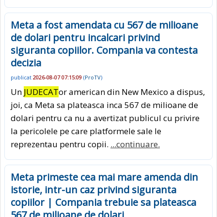
Meta a fost amendata cu 567 de milioane
de dolari pentru incalcari privind
siguranta copiilor. Compania va contesta
decizia
publicat
2026-08-07 07:15:09
(
ProTV
)
Un
JUDECAT
or american din New Mexico a dispus,
joi, ca Meta sa plateasca inca 567 de milioane de
dolari pentru ca nu a avertizat publicul cu privire
la pericolele pe care platformele sale le
reprezentau pentru copii.
...continuare.
Meta primeste cea mai mare amenda din
istorie, intr-un caz privind siguranta
copiilor | Compania trebuie sa plateasca
567 de milioane de dolari