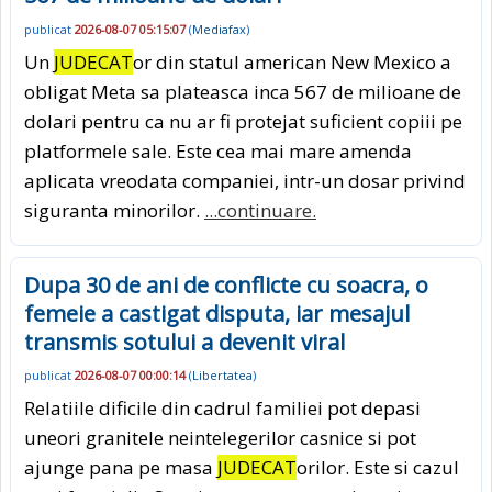
publicat
2026-08-07 05:15:07
(
Mediafax
)
Un
JUDECAT
or din statul american New Mexico a
obligat Meta sa plateasca inca 567 de milioane de
dolari pentru ca nu ar fi protejat suficient copiii pe
platformele sale. Este cea mai mare amenda
aplicata vreodata companiei, intr-un dosar privind
siguranta minorilor.
...continuare.
Dupa 30 de ani de conflicte cu soacra, o
femeie a castigat disputa, iar mesajul
transmis sotului a devenit viral
publicat
2026-08-07 00:00:14
(
Libertatea
)
Relatiile dificile din cadrul familiei pot depasi
uneori granitele neintelegerilor casnice si pot
ajunge pana pe masa
JUDECAT
orilor. Este si cazul