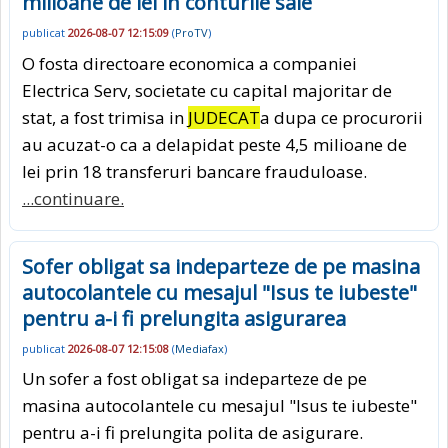
milioane de lei in conturile sale
publicat
2026-08-07 12:15:09
(
ProTV
)
O fosta directoare economica a companiei
Electrica Serv, societate cu capital majoritar de
stat, a fost trimisa in
JUDECAT
a dupa ce procurorii
au acuzat-o ca a delapidat peste 4,5 milioane de
lei prin 18 transferuri bancare frauduloase.
...continuare.
Sofer obligat sa indeparteze de pe masina
autocolantele cu mesajul "Isus te iubeste"
pentru a-i fi prelungita asigurarea
publicat
2026-08-07 12:15:08
(
Mediafax
)
Un sofer a fost obligat sa indeparteze de pe
masina autocolantele cu mesajul "Isus te iubeste"
pentru a-i fi prelungita polita de asigurare.