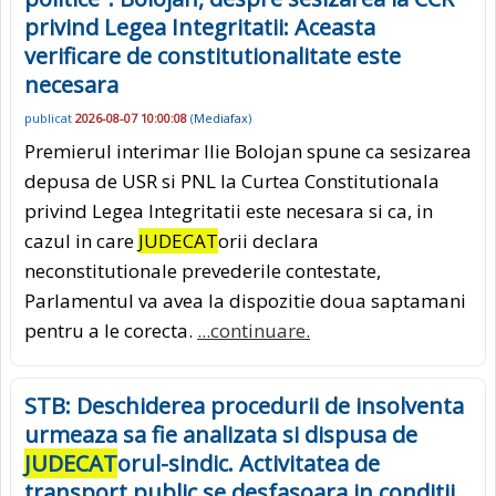
privind Legea Integritatii: Aceasta
verificare de constitutionalitate este
necesara
publicat
2026-08-07 10:00:08
(
Mediafax
)
Premierul interimar Ilie Bolojan spune ca sesizarea
depusa de USR si PNL la Curtea Constitutionala
privind Legea Integritatii este necesara si ca, in
cazul in care
JUDECAT
orii declara
neconstitutionale prevederile contestate,
Parlamentul va avea la dispozitie doua saptamani
pentru a le corecta.
...continuare.
STB: Deschiderea procedurii de insolventa
urmeaza sa fie analizata si dispusa de
JUDECAT
orul-sindic. Activitatea de
transport public se desfasoara in conditii