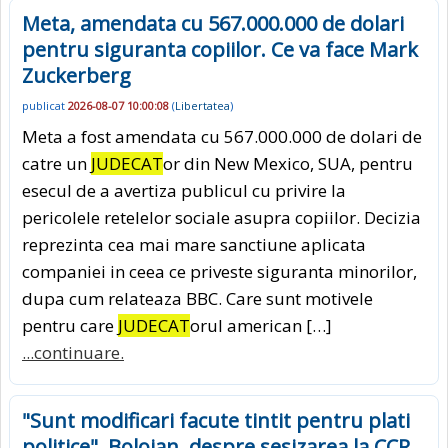
Meta, amendata cu 567.000.000 de dolari
pentru siguranta copiilor. Ce va face Mark
Zuckerberg
publicat
2026-08-07 10:00:08
(
Libertatea
)
Meta a fost amendata cu 567.000.000 de dolari de
catre un
JUDECAT
or din New Mexico, SUA, pentru
esecul de a avertiza publicul cu privire la
pericolele retelelor sociale asupra copiilor. Decizia
reprezinta cea mai mare sanctiune aplicata
companiei in ceea ce priveste siguranta minorilor,
dupa cum relateaza BBC. Care sunt motivele
pentru care
JUDECAT
orul american […]
...continuare.
"Sunt modificari facute tintit pentru plati
politice". Bolojan, despre sesizarea la CCR