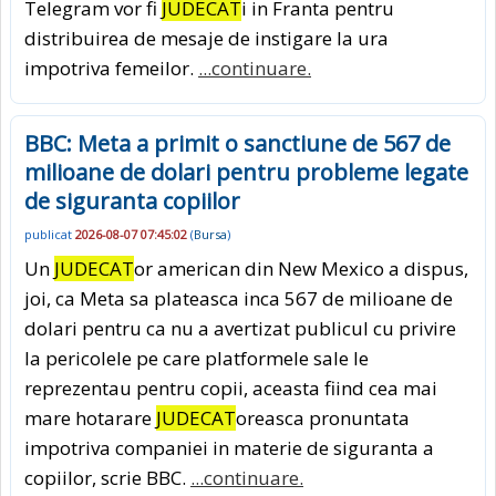
Telegram vor fi
JUDECAT
i in Franta pentru
distribuirea de mesaje de instigare la ura
impotriva femeilor.
...continuare.
BBC: Meta a primit o sanctiune de 567 de
milioane de dolari pentru probleme legate
de siguranta copiilor
publicat
2026-08-07 07:45:02
(
Bursa
)
Un
JUDECAT
or american din New Mexico a dispus,
joi, ca Meta sa plateasca inca 567 de milioane de
dolari pentru ca nu a avertizat publicul cu privire
la pericolele pe care platformele sale le
reprezentau pentru copii, aceasta fiind cea mai
mare hotarare
JUDECAT
oreasca pronuntata
impotriva companiei in materie de siguranta a
copiilor, scrie BBC.
...continuare.