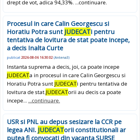
drept de vot, adica 94,33%.
...continuare.
Procesul in care Calin Georgescu si
Horatiu Potra sunt
JUDECAT
i pentru
tentativa de lovitura de stat poate incepe,
a decis Inalta Curte
publicat
2026-08-06 16:30:02
(
Antena3
)
Instanta suprema a decis, joi, ca poate incepe
JUDECAT
a in procesul in care Calin Georgescu si
Horatiu Potra sunt
JUDECAT
i pentru tentativa de
lovitura de stat.
JUDECAT
orii au decis ca poate
incepe...
...continuare.
USR si PNL au depus sesizare la CCR pe
legea ANI.
JUDECAT
orii constitutionali ar
putea fi convocati din vacanta SURSE