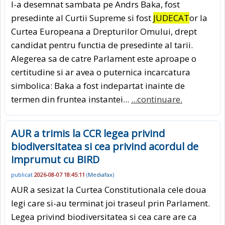
l-a desemnat sambata pe Andrs Baka, fost
presedinte al Curtii Supreme si fost
JUDECAT
or la
Curtea Europeana a Drepturilor Omului, drept
candidat pentru functia de presedinte al tarii.
Alegerea sa de catre Parlament este aproape o
certitudine si ar avea o puternica incarcatura
simbolica: Baka a fost indepartat inainte de
termen din fruntea instantei...
...continuare.
AUR a trimis la CCR legea privind
biodiversitatea si cea privind acordul de
imprumut cu BIRD
publicat
2026-08-07 18:45:11
(
Mediafax
)
AUR a sesizat la Curtea Constitutionala cele doua
legi care si-au terminat joi traseul prin Parlament.
Legea privind biodiversitatea si cea care are ca