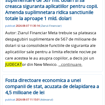
suplimentare de 567 mil. dolari si sa
creasca siguranta aplicatiilor pentru copii.
Amenda suplimnetara ridica sanctiunile
totale la aproape 1 mld. dolari
publicat
2026-08-07 11:30:14
(
Ziarul-Financiar
)
Autor: Ziarul Financiar Meta trebuie sa plateasca
despagubiri suplimentare de 567 de milioane de
dolari si sa consolideze functiile de siguranta ale
aplicatiilor sale pentru a limita efectele nocive pe
care acestea le au asupra copiilor, a decis joi un
JUDECAT
or din New Mexico.
...continuare.
Fosta directoare economica a unei
companii de stat, acuzata de delapidarea a
4,5 milioane de lei
publicat
2026-08-07 11:15:01
(
Adevarul
)