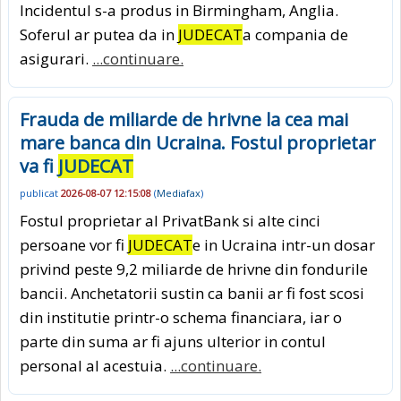
Incidentul s-a produs in Birmingham, Anglia.
Soferul ar putea da in
JUDECAT
a compania de
asigurari.
...continuare.
Frauda de miliarde de hrivne la cea mai
mare banca din Ucraina. Fostul proprietar
va fi
JUDECAT
publicat
2026-08-07 12:15:08
(
Mediafax
)
Fostul proprietar al PrivatBank si alte cinci
persoane vor fi
JUDECAT
e in Ucraina intr-un dosar
privind peste 9,2 miliarde de hrivne din fondurile
bancii. Anchetatorii sustin ca banii ar fi fost scosi
din institutie printr-o schema financiara, iar o
parte din suma ar fi ajuns ulterior in contul
personal al acestuia.
...continuare.