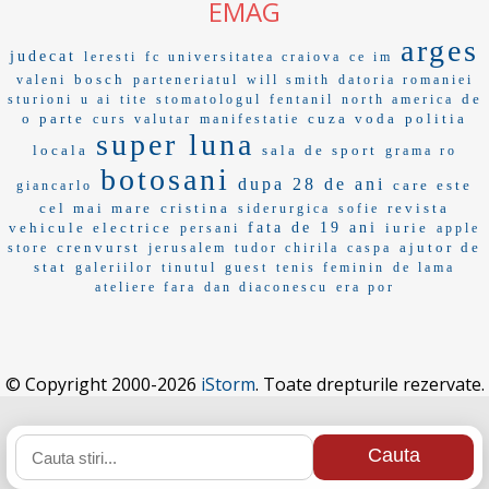
EMAG
arges
judecat
leresti
fc universitatea craiova
ce im
bosch
valeni
parteneriatul
will smith
datoria romaniei
de
sturioni
u ai
tite
stomatologul
fentanil
north america
o parte
cuza voda
politia
curs valutar
manifestatie
super luna
locala
sala de sport
grama ro
botosani
dupa 28 de ani
care este
giancarlo
cel mai mare
cristina
revista
siderurgica
sofie
vehicule electrice
fata de 19 ani
iurie
persani
apple
crenvurst
ajutor de
store
jerusalem
tudor chirila
caspa
stat
galeriilor
tinutul
guest
tenis feminin
de lama
ateliere fara
dan diaconescu
era por
© Copyright 2000-2026
iStorm
. Toate drepturile rezervate.