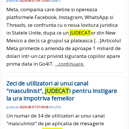
publicat
2026-08-07 09:15:06
(
Go4IT
)
Meta, compania care detine si opereaza
platformele Facebook, Instagram, WhatsApp si
Threads, se confrunta cu o noua lovitura juridica
in Statele Unite, dupa ce un
JUDECAT
or din New
Mexico a decis ca grupul sa plateasca […]Articolul
Meta primeste o amenda de aproape 1 miliard de
dolari intr-un caz privind siguranta copiilor apare
prima data in Go4IT.
...continuare.
Zeci de utilizatori ai unui canal
"masculinist",
JUDECAT
i pentru instigare
la ura impotriva femeilor
publicat
2026-08-07 07:45:08
(
ProTV
)
Un numar de 34 de utilizatori ai unui canal
"masculinist" de pe aplicatia de mesagerie