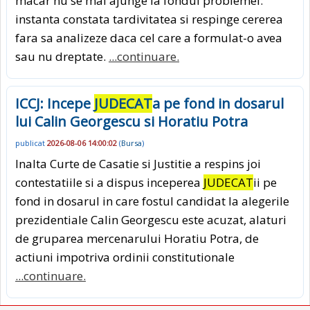
macar nu se mai ajunge la fondul problemei:
instanta constata tardivitatea si respinge cererea
fara sa analizeze daca cel care a formulat-o avea
sau nu dreptate.
...continuare.
ICCJ: Incepe
JUDECAT
a pe fond in dosarul
lui Calin Georgescu si Horatiu Potra
publicat
2026-08-06 14:00:02
(
Bursa
)
Inalta Curte de Casatie si Justitie a respins joi
contestatiile si a dispus inceperea
JUDECAT
ii pe
fond in dosarul in care fostul candidat la alegerile
prezidentiale Calin Georgescu este acuzat, alaturi
de gruparea mercenarului Horatiu Potra, de
actiuni impotriva ordinii constitutionale
...continuare.