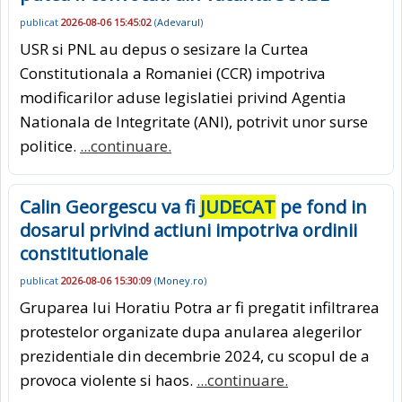
publicat
2026-08-06 15:45:02
(
Adevarul
)
USR si PNL au depus o sesizare la Curtea
Constitutionala a Romaniei (CCR) impotriva
modificarilor aduse legislatiei privind Agentia
Nationala de Integritate (ANI), potrivit unor surse
politice.
...continuare.
Calin Georgescu va fi
JUDECAT
pe fond in
dosarul privind actiuni impotriva ordinii
constitutionale
publicat
2026-08-06 15:30:09
(
Money.ro
)
Gruparea lui Horatiu Potra ar fi pregatit infiltrarea
protestelor organizate dupa anularea alegerilor
prezidentiale din decembrie 2024, cu scopul de a
provoca violente si haos.
...continuare.