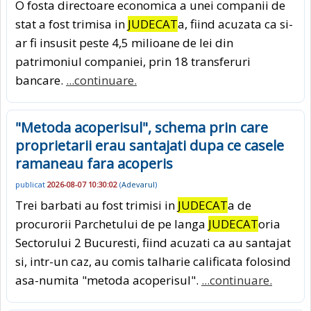
O fosta directoare economica a unei companii de
stat a fost trimisa in
JUDECAT
a, fiind acuzata ca si-
ar fi insusit peste 4,5 milioane de lei din
patrimoniul companiei, prin 18 transferuri
bancare.
...continuare.
"Metoda acoperisul", schema prin care
proprietarii erau santajati dupa ce casele
ramaneau fara acoperis
publicat
2026-08-07 10:30:02
(
Adevarul
)
Trei barbati au fost trimisi in
JUDECAT
a de
procurorii Parchetului de pe langa
JUDECAT
oria
Sectorului 2 Bucuresti, fiind acuzati ca au santajat
si, intr-un caz, au comis talharie calificata folosind
asa-numita "metoda acoperisul".
...continuare.