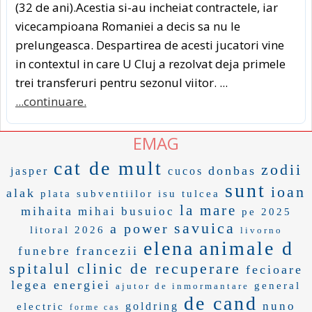
(32 de ani).Acestia si-au incheiat contractele, iar
vicecampioana Romaniei a decis sa nu le
prelungeasca. Despartirea de acesti jucatori vine
in contextul in care U Cluj a rezolvat deja primele
trei transferuri pentru sezonul viitor. ...
...continuare.
EMAG
cat de mult
zodii
donbas
jasper
cucos
sunt
ioan
alak
plata subventiilor
isu tulcea
la mare
mihaita
mihai busuioc
pe 2025
savuica
a power
litoral 2026
livorno
elena
animale d
francezii
funebre
spitalul clinic de recuperare
fecioare
legea energiei
general
ajutor de inmormantare
de cand
nuno
goldring
electric
forme cas