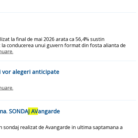
izat la final de mai 2026 arata ca 56,4% sustin
 la conducerea unui guvern format din fosta alianta de
inuare.
vor alegeri anticipate
inuare.
ana. SONDA
J AV
angarde
un sondaj realizat de Avangarde in ultima saptamana a