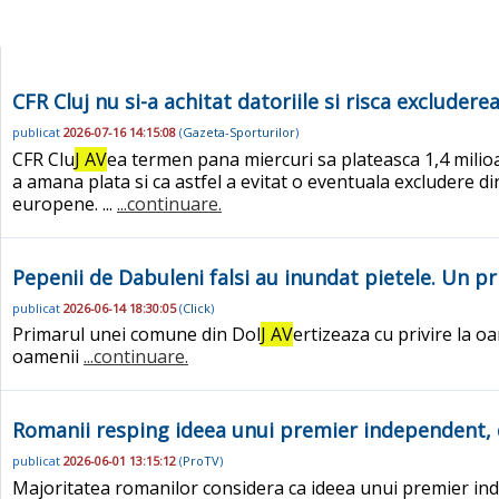
CFR Cluj nu si-a achitat datoriile si risca exclude
publicat
2026-07-16 14:15:08
(
Gazeta-Sporturilor
)
CFR Clu
J AV
ea termen pana miercuri sa plateasca 1,4 milioa
a amana plata si ca astfel a evitat o eventuala excludere d
europene. ...
...continuare.
Pepenii de Dabuleni falsi au inundat pietele. Un p
publicat
2026-06-14 18:30:05
(
Click
)
Primarul unei comune din Dol
J AV
ertizeaza cu privire la o
oamenii
...continuare.
Romanii resping ideea unui premier independent, d
publicat
2026-06-01 13:15:12
(
ProTV
)
Majoritatea romanilor considera ca ideea unui premier ind