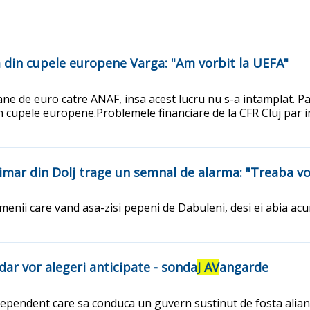
rea din cupele europene Varga: "Am vorbit la UEFA"
ne de euro catre ANAF, insa acest lucru nu s-a intamplat. Patr
in cupele europene.Problemele financiare de la CFR Cluj par i
rimar din Dolj trage un semnal de alarma: "Treaba v
amenii care vand asa-zisi pepeni de Dabuleni, desi ei abia a
ar vor alegeri anticipate - sonda
J AV
angarde
ependent care sa conduca un guvern sustinut de fosta aliant