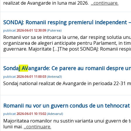
realizat de Avangarde in luna mai 2026.
...continuare.
SONDAJ: Romanii resping premierul independent –
publicat
2026-06-01 12:30:09
(
Puterea
)
Romanii vor sa se intoarca la urne, dar resping solutia u
organizarea de alegeri anticipate pentru Parlament, in ti
guvernare. Majoritate […]The post SONDAJ: Romanii respin
Sonda
J AV
angarde: Ce parere au romanii despre un 
publicat
2026-06-01 11:00:03
(
Antena3
)
Sondaj national realizat de Avangarde in perioada 22-31 
Romanii nu vor un guvern condus de un tehnocrat
publicat
2026-06-01 10:15:02
(
Adevarul
)
Majoritatea romanilor nu sustin varianta unui guvern de t
lunii mai.
...continuare.