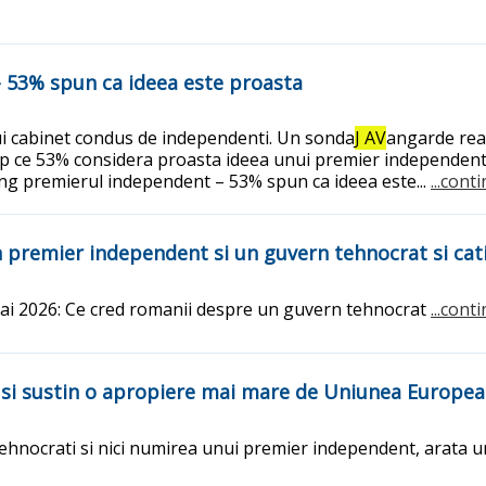
 53% spun ca ideea este proasta
nui cabinet condus de independenti. Un sonda
J AV
angarde real
mp ce 53% considera proasta ideea unui premier independent
g premierul independent – 53% spun ca ideea este...
...cont
premier independent si un guvern tehnocrat si cati 
mai 2026: Ce cred romanii despre un guvern tehnocrat
...cont
 si sustin o apropiere mai mare de Uniunea Europe
ehnocrati si nici numirea unui premier independent, arata 