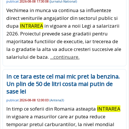
publicat
2026-08-08 17:30:08
(
Jurnalul-National
)
Vechimea in munca va continua sa influenteze
direct veniturile angajatilor din sectorul public si
dupa
INTRAREA
in vigoare a noii Legi a salarizarii
2026. Proiectul prevede sase gradatii pentru
majoritatea functiilor de executie, iar trecerea de
la o gradatie la alta va aduce cresteri succesive ale
salariului de baza.
...continuare.
In ce tara este cel mai mic pret la benzina.
Un plin de 50 de litri costa mai putin de
sase lei
publicat
2026-08-08 12:00:03
(
Antena3
)
In timp ce soferii din Romania asteapta
INTRAREA
in vigoare a masurilor care ar putea reduce
temporar pretul carburantilor, la nivel mondial