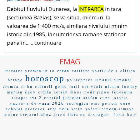
Debitul fluviului Dunarea, la
INTRAREA
in tara
(sectiunea Bazias), se va situa, miercuri, la
valoarea de 1.400 mc/s, similara nivelului minim
istoric din 1985, iar ulterior va ramane stationar
pana in...
...continuare.
EMAG
intrarea
vremea in ro
caran
cartiere
spatiu de s
olitica
horoscop
neamt
betano
politehnica
simonei
vremea in bu
culturii
gomo
turil
cat venit
ultimu
looney
marian
egov
cibila
aerian
mons
noul
japon
federatia
terapie
tvr 2
control judiciar
stefan vuza
istoria
vacanta de vara 2026
ecologica
omv petrom
oore
scholar
profesor
schi
ucis
stern
soferi
razvan simion
icoane
stejarul
abuz
jared
lista en
despagubi
forta
baie