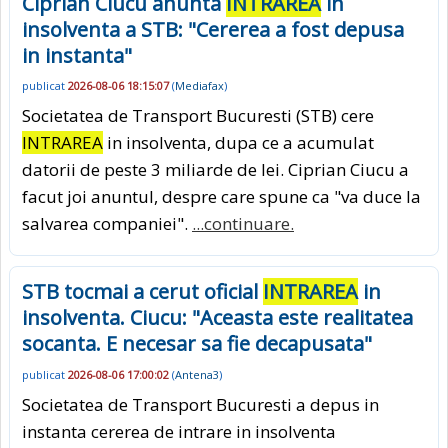
Ciprian Ciucu anunta
INTRAREA
in
insolventa a STB: "Cererea a fost depusa
in instanta"
publicat
2026-08-06 18:15:07
(
Mediafax
)
Societatea de Transport Bucuresti (STB) cere
INTRAREA
in insolventa, dupa ce a acumulat
datorii de peste 3 miliarde de lei. Ciprian Ciucu a
facut joi anuntul, despre care spune ca "va duce la
salvarea companiei".
...continuare.
STB tocmai a cerut oficial
INTRAREA
in
insolventa. Ciucu: "Aceasta este realitatea
socanta. E necesar sa fie decapusata"
publicat
2026-08-06 17:00:02
(
Antena3
)
Societatea de Transport Bucuresti a depus in
instanta cererea de intrare in insolventa