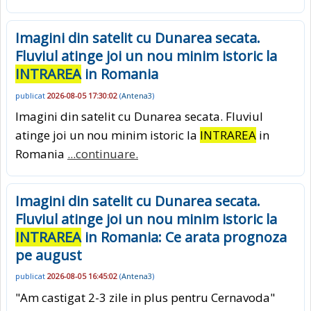
Imagini din satelit cu Dunarea secata.
Fluviul atinge joi un nou minim istoric la
INTRAREA
in Romania
publicat
2026-08-05 17:30:02
(
Antena3
)
Imagini din satelit cu Dunarea secata. Fluviul
atinge joi un nou minim istoric la
INTRAREA
in
Romania
...continuare.
Imagini din satelit cu Dunarea secata.
Fluviul atinge joi un nou minim istoric la
INTRAREA
in Romania: Ce arata prognoza
pe august
publicat
2026-08-05 16:45:02
(
Antena3
)
"Am castigat 2-3 zile in plus pentru Cernavoda"