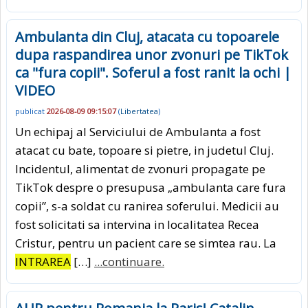
Ambulanta din Cluj, atacata cu topoarele
dupa raspandirea unor zvonuri pe TikTok
ca "fura copii". Soferul a fost ranit la ochi |
VIDEO
publicat
2026-08-09 09:15:07
(
Libertatea
)
Un echipaj al Serviciului de Ambulanta a fost
atacat cu bate, topoare si pietre, in judetul Cluj.
Incidentul, alimentat de zvonuri propagate pe
TikTok despre o presupusa „ambulanta care fura
copii”, s-a soldat cu ranirea soferului. Medicii au
fost solicitati sa intervina in localitatea Recea
Cristur, pentru un pacient care se simtea rau. La
INTRAREA
[…]
...continuare.