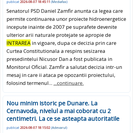
publicat
2026-08-07 18:45:11
(
Mediafax
)
Senatorul PSD Daniel Zamfir anunta ca legea care
permite continuarea unor proiecte hidroenergetice
incepute inainte de 2007 pe suprafete devenite
ulterior arii naturale protejate se apropie de
INTRAREA
in vigoare, dupa ce decizia prin care
Curtea Constitutionala a respins sesizarea
presedintelui Nicusor Dan a fost publicata in
Monitorul Oficial. Zamfir a salutat decizia intr-un
mesaj in care ii ataca pe opozantii proiectului,
folosind termenul...
...continuare.
Nou minim istoric pe Dunare. La
Cernavoda, nivelul a mai coborat cu 2
centimetri. La ce se asteapta autoritatile
publicat
2026-08-07 18:15:02
(
Adevarul
)