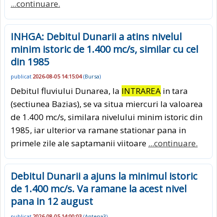
...continuare.
INHGA: Debitul Dunarii a atins nivelul
minim istoric de 1.400 mc/s, similar cu cel
din 1985
publicat
2026-08-05 14:15:04
(
Bursa
)
Debitul fluviului Dunarea, la
INTRAREA
in tara
(sectiunea Bazias), se va situa miercuri la valoarea
de 1.400 mc/s, similara nivelului minim istoric din
1985, iar ulterior va ramane stationar pana in
primele zile ale saptamanii viitoare
...continuare.
Debitul Dunarii a ajuns la minimul istoric
de 1.400 mc/s. Va ramane la acest nivel
pana in 12 august
publicat
2026-08-05 14:00:03
(
Antena3
)