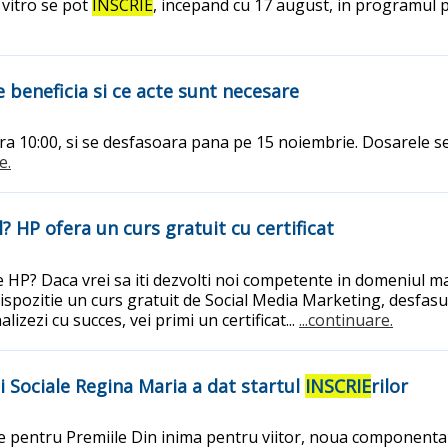
 vitro se pot
INSCRIE
, incepand cu 17 august, in programul pr
e beneficia si ce acte sunt necesare
ra 10:00, si se desfasoara pana pe 15 noiembrie. Dosarele se 
e.
? HP ofera un curs gratuit cu certificat
de HP? Daca vrei sa iti dezvolti noi competente in domeniul ma
dispozitie un curs gratuit de Social Media Marketing, desfasu
inalizezi cu succes, vei primi un certificat...
...continuare.
ii Sociale Regina Maria a dat startul
INSCRIE
rilor
le pentru Premiile Din inima pentru viitor, noua componenta a c