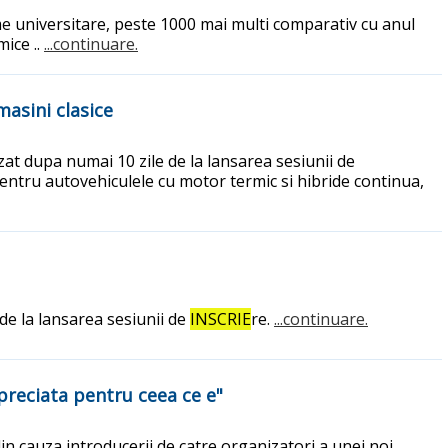
me universitare, peste 1000 mai multi comparativ cu anul
ice ..
...continuare.
masini clasice
zat dupa numai 10 zile de la lansarea sesiunii de
pentru autovehiculele cu motor termic si hibride continua,
de la lansarea sesiunii de
INSCRIE
re.
...continuare.
preciata pentru ceea ce e"
 cauza introducerii de catre organizatori a unei noi