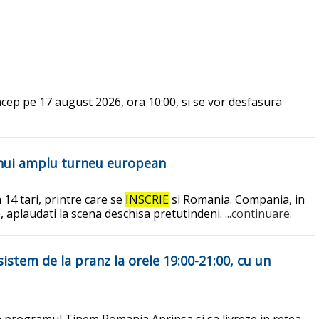
 incep pe 17 august 2026, ora 10:00, si se vor desfasura
l unui amplu turneu european
14 tari, printre care se
INSCRIE
si Romania. Compania, in
e, aplaudati la scena deschisa pretutindeni.
...continuare.
sistem de la pranz la orele 19:00-21:00, cu un
n programul Tinem Romania Aprinsa si sa livreze in retea