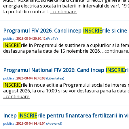
energia electrica stocata in baterii in intervalul de varf,
la pretul din contract.
...continuare.
Programul FIV 2026. Cand incep
INSCRIE
rile si cin
publicat
2026-08-04 20:30:12
(
ProTV
)
INSCRIE
rile in Programul de sustinere a cuplurilor si a fem
desfasura pana la data de 15 noiembrie 2026.
...continuare.
Programul National FIV 2026: Cand incep
INSCRIE
r
publicat
2026-08-04 16:45:08
(
Libertatea
)
INSCRIE
rile in noua editie a Programului social de interes 
august 2026, la ora 10:00 si se vor desfasura pana la data
...continuare.
Incep
INSCRIE
rile pentru finantarea fertilizarii in
publicat
2026-08-04 14:45:01
(
Adevarul
)