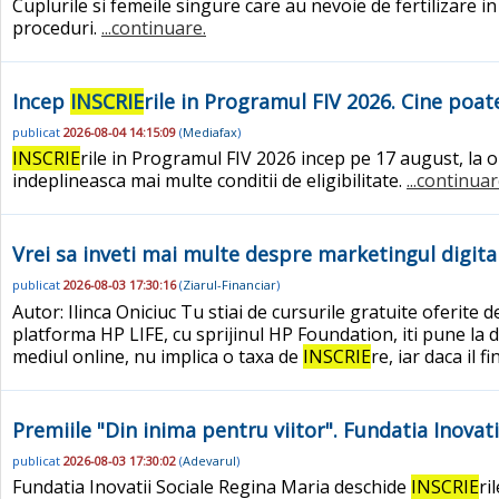
Cuplurile si femeile singure care au nevoie de fertilizare in
proceduri.
...continuare.
Incep
INSCRIE
rile in Programul FIV 2026. Cine poat
publicat
2026-08-04 14:15:09
(
Mediafax
)
INSCRIE
rile in Programul FIV 2026 incep pe 17 august, la o
indeplineasca mai multe conditii de eligibilitate.
...continuar
Vrei sa inveti mai multe despre marketingul digital
publicat
2026-08-03 17:30:16
(
Ziarul-Financiar
)
Autor: Ilinca Oniciuc Tu stiai de cursurile gratuite oferite 
platforma HP LIFE, cu sprijinul HP Foundation, iti pune la 
mediul online, nu implica o taxa de
INSCRIE
re, iar daca il f
Premiile "Din inima pentru viitor". Fundatia Inovat
publicat
2026-08-03 17:30:02
(
Adevarul
)
Fundatia Inovatii Sociale Regina Maria deschide
INSCRIE
ri