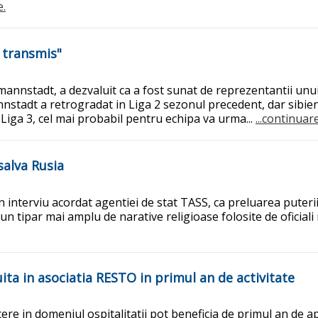
e.
 transmis"
annstadt, a dezvaluit ca a fost sunat de reprezentantii unui
nstadt a retrogradat in Liga 2 sezonul precedent, dar sibieni
 Liga 3, cel mai probabil pentru echipa va urma...
...continuare
salva Rusia
 interviu acordat agentiei de stat TASS, ca preluarea puterii d
un tipar mai amplu de narative religioase folosite de oficiali
uita in asociatia RESTO in primul an de activitate
facere in domeniul ospitalitatii pot beneficia de primul an de