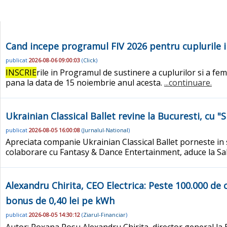
Cand incepe programul FIV 2026 pentru cuplurile in
publicat
2026-08-06 09:00:03
(
Click
)
INSCRIE
rile in Programul de sustinere a cuplurilor si a fem
pana la data de 15 noiembrie anul acesta.
...continuare.
Ukrainian Classical Ballet revine la Bucuresti, cu 
publicat
2026-08-05 16:00:08
(
Jurnalul-National
)
Apreciata companie Ukrainian Classical Ballet porneste in 
colaborare cu Fantasy & Dance Entertainment, aduce la Sala 
Alexandru Chirita, CEO Electrica: Peste 100.000 de 
bonus de 0,40 lei pe kWh
publicat
2026-08-05 14:30:12
(
Ziarul-Financiar
)
Autor: Roxana Rosu Alexandru Chirita, director general la E