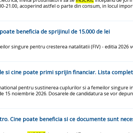
 19.00-21.00, acoperind astfel o parte din consum, in locul im
e poate beneficia de sprijinul de 15.000 de lei
eilor singure pentru cresterea natalitatii (FIV) - editia 2026 
ile si cine poate primi sprijin financiar. Lista comple
national pentru sustinerea cuplurilor si a femeilor singure in 
 de 15 noiembrie 2026. Dosarele de candidatura se vor depune 
 vitro. Cine poate beneficia si ce documente sunt nec