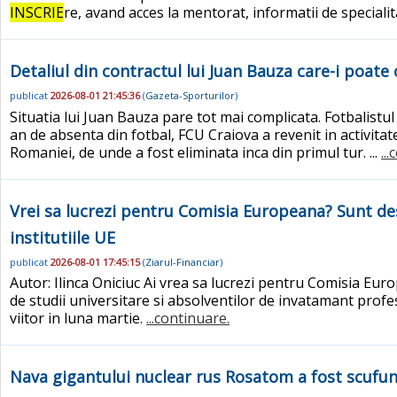
INSCRIE
re, avand acces la mentorat, informatii de specialit
Detaliul din contractul lui Juan Bauza care-i poate
publicat
2026-08-01 21:45:36
(
Gazeta-Sporturilor
)
Situatia lui Juan Bauza pare tot mai complicata. Fotbalistu
an de absenta din fotbal, FCU Craiova a revenit in activita
Romaniei, de unde a fost eliminata inca din primul tur. ...
..
Vrei sa lucrezi pentru Comisia Europeana? Sunt d
institutiile UE
publicat
2026-08-01 17:45:15
(
Ziarul-Financiar
)
Autor: Ilinca Oniciuc Ai vrea sa lucrezi pentru Comisia Eu
de studii universitare si absolventilor de invatamant profesi
viitor in luna martie.
...continuare.
Nava gigantului nuclear rus Rosatom a fost scufu