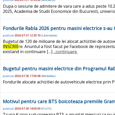
Dupa o sesiune de admitere de vara care a adus peste 10.20
2025, Academia de Studii Economice din Bucuresti, universi
Fondurile Rabla 2026 pentru masini electrice s-au 
publicat
2026-07-31 12:30:10
(
Libertatea
)
Bugetul de 120 de milioane de lei alocat achizitiei de auto
INSCRIE
re. Anuntul a fost facut pe Facebook de reprezenta
existand in continuare […]
...continuare.
Bugetul pentru masini electrice din Programul Rabl
publicat
2026-07-30 17:00:08
(
Mediafax
)
Fondurile alocate achizitiei de autovehicule electrice prin
Motivul pentru care BTS boicoteaza premiile Gramm
publicat
2026-07-30 14:00:09
(
ProTV
)
Trupa K-pop sud-coreeana BTS a anuntat miercuri ca nu i