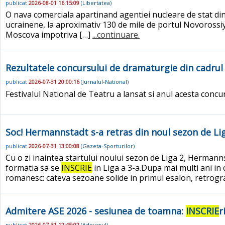
publicat
2026-08-01 16:15:09
(
Libertatea
)
O nava comerciala apartinand agentiei nucleare de stat di
ucrainene, la aproximativ 130 de mile de portul Novorossi
Moscova impotriva […]
...continuare.
Rezultatele concursului de dramaturgie din cadrul F
publicat
2026-07-31 20:00:16
(
Jurnalul-National
)
Festivalul National de Teatru a lansat si anul acesta con
Soc! Hermannstadt s-a retras din noul sezon de Liga
publicat
2026-07-31 13:00:08
(
Gazeta-Sporturilor
)
Cu o zi inaintea startului noului sezon de Liga 2, Hermannst
formatia sa se
INSCRIE
in Liga a 3-a.Dupa mai multi ani in 
romanesc: cateva sezoane solide in primul esalon, retrograda
Admitere ASE 2026 - sesiunea de toamna:
INSCRIE
r
publicat
2026-07-31 12:45:02
(
Adevarul
)