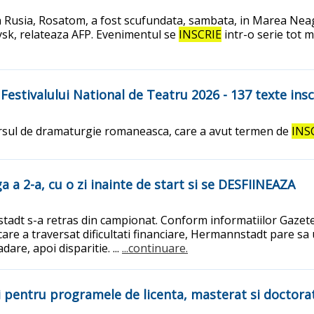
n Rusia, Rosatom, a fost scufundata, sambata, in Marea Neag
ysk, relateaza AFP. Evenimentul se
INSCRIE
intr-o serie tot m
estivalului National de Teatru 2026 - 137 texte insc
cursul de dramaturgie romaneasca, care a avut termen de
INS
 a 2-a, cu o zi inainte de start si se DESFIINEAZA
adt s-a retras din campionat. Conform informatiilor Gazetei, 
care a traversat dificultati financiare, Hermannstadt pare sa
re, apoi disparitie. ...
...continuare.
i pentru programele de licenta, masterat si doctora