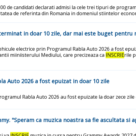
0 de candidati declarati admisi la cele trei tipuri de progra
tatea de referinta din Romania in domeniul stiintelor econom
terminat in doar 10 zile, dar mai este buget pentru 
vehicule electrice prin Programul Rabla Auto 2026 a fost epui
ntii miiniisterului Mediului, care precizeaza ca
INSCRIE
rile 
a Auto 2026 a fost epuizat in doar 10 zile
 Programul Rabla Auto 2026 au fost epuizate la doar zece zile 
y. "Speram ca muzica noastra sa fie ascultata si a
si va
INSCRIE
muzica in cursa pentru Grammy Awards 2027 din