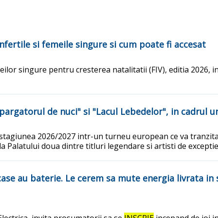
fertile si femeile singure si cum poate fi accesat
eilor singure pentru cresterea natalitatii (FIV), editia 2026,
"Spargatorul de nuci" si "Lacul Lebedelor", in cadru
stagiunea 2026/2027 intr-un turneu european ce va tranzita 
Palatului doua dintre titluri legendare si artisti de excepti
case au baterie. Le cerem sa mute energia livrata in 
lectrica, invita prosumatorii sa se
INSCRIE
incepand de joi i