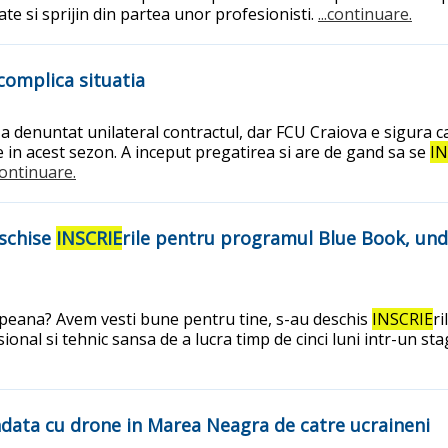
ate si sprijin din partea unor profesionisti.
...continuare.
 complica situatia
l a denuntat unilateral contractul, dar FCU Craiova e sigura c
te in acest sezon. A inceput pregatirea si are de gand sa se
IN
.continuare.
eschise
INSCRIE
rile pentru programul Blue Book, unde 
ropeana? Avem vesti bune pentru tine, s-au deschis
INSCRIE
r
onal si tehnic sansa de a lucra timp de cinci luni intr-un sta
ndata cu drone in Marea Neagra de catre ucraineni