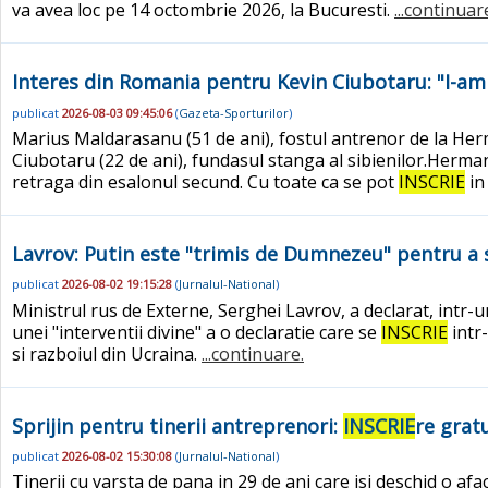
va avea loc pe 14 octombrie 2026, la Bucuresti.
...continuar
Interes din Romania pentru Kevin Ciubotaru: "I-am
publicat
2026-08-03 09:45:06
(
Gazeta-Sporturilor
)
Marius Maldarasanu (51 de ani), fostul antrenor de la Herm
Ciubotaru (22 de ani), fundasul stanga al sibienilor.Herman
retraga din esalonul secund. Cu toate ca se pot
INSCRIE
in
Lavrov: Putin este "trimis de Dumnezeu" pentru a 
publicat
2026-08-02 19:15:28
(
Jurnalul-National
)
Ministrul rus de Externe, Serghei Lavrov, a declarat, intr-un
unei "interventii divine" a o declaratie care se
INSCRIE
intr-
si razboiul din Ucraina.
...continuare.
Sprijin pentru tinerii antreprenori:
INSCRIE
re grat
publicat
2026-08-02 15:30:08
(
Jurnalul-National
)
Tinerii cu varsta de pana in 29 de ani care isi deschid o a