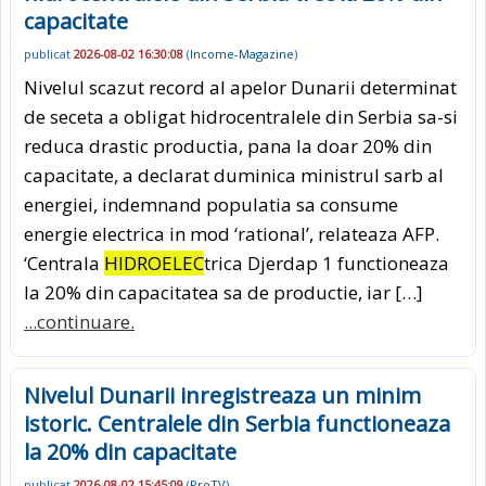
capacitate
publicat
2026-08-02 16:30:08
(
Income-Magazine
)
Nivelul scazut record al apelor Dunarii determinat
de seceta a obligat hidrocentralele din Serbia sa-si
reduca drastic productia, pana la doar 20% din
capacitate, a declarat duminica ministrul sarb al
energiei, indemnand populatia sa consume
energie electrica in mod ‘rational’, relateaza AFP.
‘Centrala
HIDROELEC
trica Djerdap 1 functioneaza
la 20% din capacitatea sa de productie, iar […]
...continuare.
Nivelul Dunarii inregistreaza un minim
istoric. Centralele din Serbia functioneaza
la 20% din capacitate
publicat
2026-08-02 15:45:09
(
ProTV
)