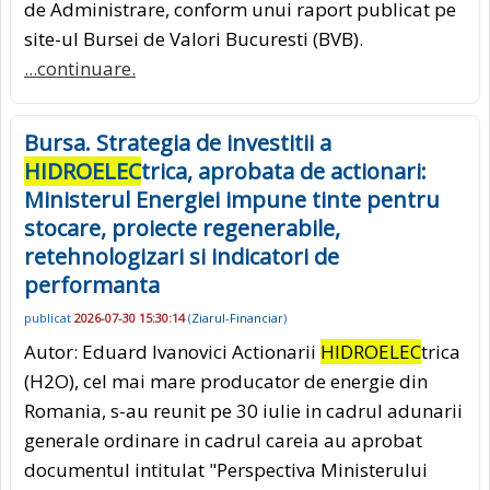
de Administrare, conform unui raport publicat pe
site-ul Bursei de Valori Bucuresti (BVB).
...continuare.
Bursa. Strategia de investitii a
HIDROELEC
trica, aprobata de actionari:
Ministerul Energiei impune tinte pentru
stocare, proiecte regenerabile,
retehnologizari si indicatori de
performanta
publicat
2026-07-30 15:30:14
(
Ziarul-Financiar
)
Autor: Eduard Ivanovici Actionarii
HIDROELEC
trica
(H2O), cel mai mare producator de energie din
Romania, s-au reunit pe 30 iulie in cadrul adunarii
generale ordinare in cadrul careia au aprobat
documentul intitulat "Perspectiva Ministerului