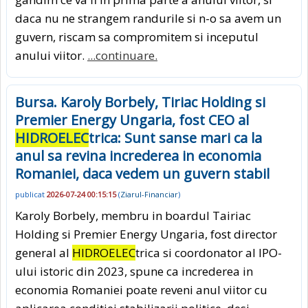
daca nu ne strangem randurile si n-o sa avem un
guvern, riscam sa compromitem si inceputul
anului viitor.
...continuare.
Bursa. Karoly Borbely, Tiriac Holding si
Premier Energy Ungaria, fost CEO al
HIDROELEC
trica: Sunt sanse mari ca la
anul sa revina increderea in economia
Romaniei, daca vedem un guvern stabil
publicat
2026-07-24 00:15:15
(
Ziarul-Financiar
)
Karoly Borbely, membru in boardul Tairiac
Holding si Premier Energy Ungaria, fost director
general al
HIDROELEC
trica si coordonator al IPO-
ului istoric din 2023, spune ca increderea in
economia Romaniei poate reveni anul viitor cu