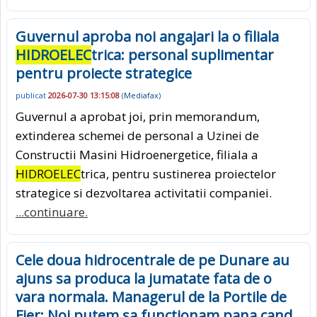
Guvernul aproba noi angajari la o filiala
HIDROELEC
trica: personal suplimentar
pentru proiecte strategice
publicat
2026-07-30 13:15:08
(
Mediafax
)
Guvernul a aprobat joi, prin memorandum,
extinderea schemei de personal a Uzinei de
Constructii Masini Hidroenergetice, filiala a
HIDROELEC
trica, pentru sustinerea proiectelor
strategice si dezvoltarea activitatii companiei.
...continuare.
Cele doua hidrocentrale de pe Dunare au
ajuns sa produca la jumatate fata de o
vara normala. Managerul de la Portile de
Fier: Noi putem sa functionam pana cand