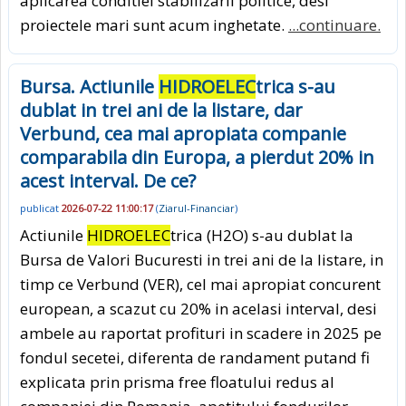
aplicarea conditiei stabilizarii politice, desi
proiectele mari sunt acum inghetate.
...continuare.
Bursa. Actiunile
HIDROELEC
trica s-au
dublat in trei ani de la listare, dar
Verbund, cea mai apropiata companie
comparabila din Europa, a pierdut 20% in
acest interval. De ce?
publicat
2026-07-22 11:00:17
(
Ziarul-Financiar
)
Actiunile
HIDROELEC
trica (H2O) s-au dublat la
Bursa de Valori Bucuresti in trei ani de la listare, in
timp ce Verbund (VER), cel mai apropiat concurent
european, a scazut cu 20% in acelasi interval, desi
ambele au raportat profituri in scadere in 2025 pe
fondul secetei, diferenta de randament putand fi
explicata prin prisma free floatului redus al