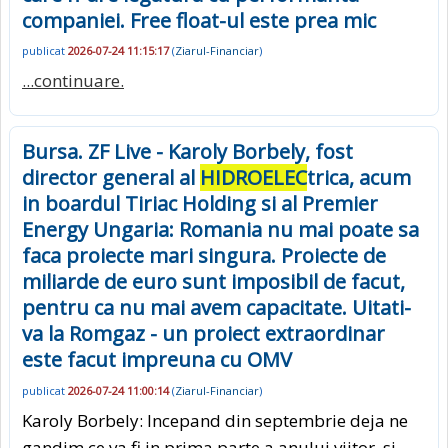
companiei. Free float-ul este prea mic
publicat
2026-07-24 11:15:17
(
Ziarul-Financiar
)
...continuare.
Bursa. ZF Live - Karoly Borbely, fost
director general al
HIDROELEC
trica, acum
in boardul Tiriac Holding si al Premier
Energy Ungaria: Romania nu mai poate sa
faca proiecte mari singura. Proiecte de
miliarde de euro sunt imposibil de facut,
pentru ca nu mai avem capacitate. Uitati-
va la Romgaz - un proiect extraordinar
este facut impreuna cu OMV
publicat
2026-07-24 11:00:14
(
Ziarul-Financiar
)
Karoly Borbely: Incepand din septembrie deja ne
gandim ce va fi in prima parte a anului viitor, si