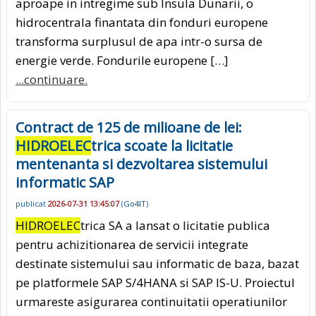
aproape in intregime sub Insula Dunarii, o
hidrocentrala finantata din fonduri europene
transforma surplusul de apa intr-o sursa de
energie verde. Fondurile europene […]
...continuare.
Contract de 125 de milioane de lei:
HIDROELEC
trica scoate la licitatie
mentenanta si dezvoltarea sistemului
informatic SAP
publicat
2026-07-31 13:45:07
(
Go4IT
)
HIDROELEC
trica SA a lansat o licitatie publica
pentru achizitionarea de servicii integrate
destinate sistemului sau informatic de baza, bazat
pe platformele SAP S/4HANA si SAP IS-U. Proiectul
urmareste asigurarea continuitatii operatiunilor