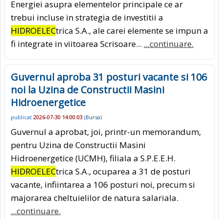
Energiei asupra elementelor principale ce ar
trebui incluse in strategia de investitii a
HIDROELEC
trica S.A., ale carei elemente se impun a
fi integrate in viitoarea Scrisoare...
...continuare.
Guvernul aproba 31 posturi vacante si 106
noi la Uzina de Constructii Masini
Hidroenergetice
publicat
2026-07-30 14:00:03
(
Bursa
)
Guvernul a aprobat, joi, printr-un memorandum,
pentru Uzina de Constructii Masini
Hidroenergetice (UCMH), filiala a S.P.E.E.H.
HIDROELEC
trica S.A., ocuparea a 31 de posturi
vacante, infiintarea a 106 posturi noi, precum si
majorarea cheltuielilor de natura salariala.
...continuare.