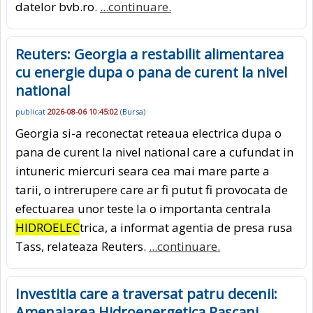
datelor bvb.ro.
...continuare.
Reuters: Georgia a restabilit alimentarea
cu energie dupa o pana de curent la nivel
national
publicat
2026-08-06 10:45:02
(
Bursa
)
Georgia si-a reconectat reteaua electrica dupa o
pana de curent la nivel national care a cufundat in
intuneric miercuri seara cea mai mare parte a
tarii, o intrerupere care ar fi putut fi provocata de
efectuarea unor teste la o importanta centrala
HIDROELEC
trica, a informat agentia de presa rusa
Tass, relateaza Reuters.
...continuare.
Investitia care a traversat patru decenii:
Amenajarea Hidroenergetica Pascani,