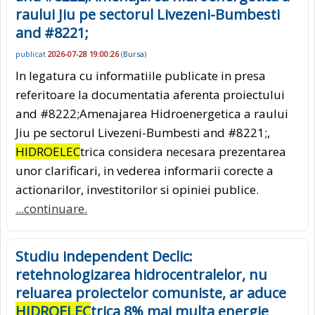
raului Jiu pe sectorul Livezeni-Bumbesti
and #8221;
publicat
2026-07-28 19:00:26
(
Bursa
)
In legatura cu informatiile publicate in presa
referitoare la documentatia aferenta proiectului
and #8222;Amenajarea Hidroenergetica a raului
Jiu pe sectorul Livezeni-Bumbesti and #8221;,
HIDROELEC
trica considera necesara prezentarea
unor clarificari, in vederea informarii corecte a
actionarilor, investitorilor si opiniei publice.
...continuare.
Studiu independent Declic:
retehnologizarea hidrocentralelor, nu
reluarea proiectelor comuniste, ar aduce
HIDROELEC
trica 8% mai multa energie