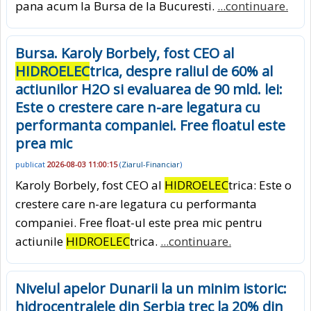
pana acum la Bursa de la Bucuresti.
...continuare.
Bursa. Karoly Borbely, fost CEO al
HIDROELEC
trica, despre raliul de 60% al
actiunilor H2O si evaluarea de 90 mld. lei:
Este o crestere care n-are legatura cu
performanta companiei. Free floatul este
prea mic
publicat
2026-08-03 11:00:15
(
Ziarul-Financiar
)
Karoly Borbely, fost CEO al
HIDROELEC
trica: Este o
crestere care n-are legatura cu performanta
companiei. Free float-ul este prea mic pentru
actiunile
HIDROELEC
trica.
...continuare.
Nivelul apelor Dunarii la un minim istoric:
hidrocentralele din Serbia trec la 20% din