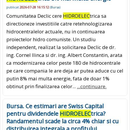
publicat
2026-07-28 16:15:12
(
Bursa
)
Comunitatea Declic cere
HIDROELEC
trica sa
directioneze investitiile catre retehnologizarea
hidrocentralelor actuale, nu in continuarea
proiectelor hidro comuniste. Un studiu
independent, realizat la solicitarea Declic de dr.
ing. Cornel Ilinca si dr. ing. Albert Constantin, arata
ca modernizarea celor peste 180 de hidrocentrale
pe care compania le are deja ar putea aduce cu cel
putin 8% mai multa energie, fata de doar 1%
obtinut prin finalizarea celor...
...continuare.
Bursa. Ce estimari are Swiss Capital
pentru dividendele
HIDROELEC
trica?
Randamentul scade la circa 4% chiar si cu
distribuirea integrala a profitului,