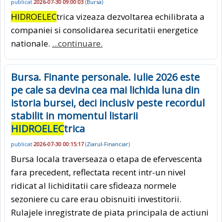
publicat
2026-07-30 09:00:03
(
Bursa
)
HIDROELEC
trica vizeaza dezvoltarea echilibrata a
companiei si consolidarea securitatii energetice
nationale.
...continuare.
Bursa. Finante personale. Iulie 2026 este
pe cale sa devina cea mai lichida luna din
istoria bursei, deci inclusiv peste recordul
stabilit in momentul listarii
HIDROELEC
trica
publicat
2026-07-30 00:15:17
(
Ziarul-Financiar
)
Bursa locala traverseaza o etapa de efervescenta
fara precedent, reflectata recent intr-un nivel
ridicat al lichiditatii care sfideaza normele
sezoniere cu care erau obisnuiti investitorii.
Rulajele inregistrate de piata principala de actiuni