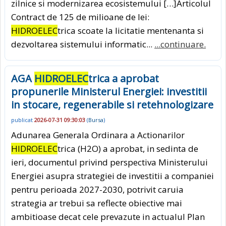
zilnice si modernizarea ecosistemului […]Articolul
Contract de 125 de milioane de lei:
HIDROELEC
trica scoate la licitatie mentenanta si
dezvoltarea sistemului informatic...
...continuare.
AGA
HIDROELEC
trica a aprobat
propunerile Ministerul Energiei: investitii
in stocare, regenerabile si retehnologizare
publicat
2026-07-31 09:30:03
(
Bursa
)
Adunarea Generala Ordinara a Actionarilor
HIDROELEC
trica (H2O) a aprobat, in sedinta de
ieri, documentul privind perspectiva Ministerului
Energiei asupra strategiei de investitii a companiei
pentru perioada 2027-2030, potrivit caruia
strategia ar trebui sa reflecte obiective mai
ambitioase decat cele prevazute in actualul Plan