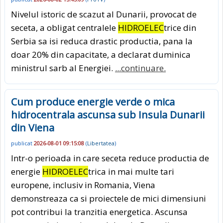
Nivelul istoric de scazut al Dunarii, provocat de
seceta, a obligat centralele
HIDROELEC
trice din
Serbia sa isi reduca drastic productia, pana la
doar 20% din capacitate, a declarat duminica
ministrul sarb al Energiei.
...continuare.
Cum produce energie verde o mica
hidrocentrala ascunsa sub Insula Dunarii
din Viena
publicat
2026-08-01 09:15:08
(
Libertatea
)
Intr-o perioada in care seceta reduce productia de
energie
HIDROELEC
trica in mai multe tari
europene, inclusiv in Romania, Viena
demonstreaza ca si proiectele de mici dimensiuni
pot contribui la tranzitia energetica. Ascunsa