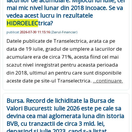
lacurilor de acumulare. Mijlocul lui iulie, cel
mai mic nivel lunar din 2018 incoace. Se va
vedea acest lucru in rezultatele
HIDROELEC
trica?
publicat
2026-07-30 11:15:16
(
Ziarul-Financiar
)
Datele publicate de Transelectrica, arata ca pe
data de 19 iulie, gradul de umplere a lacurilor de
acumulare era de circa 71%, acesta fiind cel mai
scazut nivel inregistrat pentru aceasta perioada
din 2018, ultimul an pentru care sunt disponibile
aceste date pe site-ul Transelectrica.
...continuare.
Bursa. Record de lichiditate la Bursa de
Valori Bucuresti: iulie 2026 este pe cale sa
devina cea mai aglomerata luna din istoria
BVB, cu tranzactii de circa 3 mld. lei,
depasind si iulie 2023, cand s-a listat