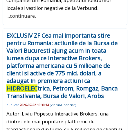
companiei din Romania, apetitului fondurilor
locale si vestilor negative de la Verbund.
...continuare.
EXCLUSIV ZF Cea mai importanta stire
pentru Romania: actiunile de la Bursa de
Valori Bucuresti ajung acum in toata
lumea dupa ce Interactive Brokers,
platforma americana cu 5 milioane de
clienti si active de 775 mld. dolari, a
adaugat in premiera actiuni ca
HIDROELEC
trica, Petrom, Romgaz, Banca
Transilvania, Bursa de Valori, Arobs
publicat
2026-07-22 10:30:14
(
Ziarul-Financiar
)
Autor: Liviu Popescu Interactive Brokers, una
dintre cele mai populare platforme de
tranzactionare din lume, cu 5 milioane de clienti si