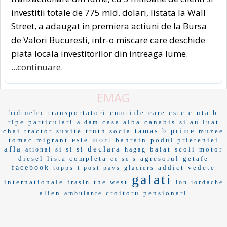
investitii totale de 775 mld. dolari, listata la Wall
Street, a adaugat in premiera actiuni de la Bursa
de Valori Bucuresti, intr-o miscare care deschide
piata locala investitorilor din intreaga lume.
...continuare.
EMAG
transportatori
emotiile
care este e
uta b
hidroelec
ripe
particulari
casa alba
canabis
si au luat
a dam
chai
tractor
suvite
truth socia
tamas
b prime
muzee
tomac
migrant
este mort
bahrain
podul prieteniei
afla
declara
si si si
baiat
scoli
motor
ational
hagag
diesel
lista completa
agresorul
getafe
ce se s
facebook
addict
vedete
topps
t post
pays
glaciers
galati
internationale
the west
frasin
ion iordache
alien
croitoru
pensionari
ambulante