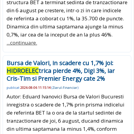
structura BET a terminat sedinta de tranzactionare
din 6 august pe crestere, intr-o zi in care indicele
de referinta a coborat cu 1%, la 35.700 de puncte.
Dinamica din ultima saptamana ajunge la minus
0,7%, iar cea de la inceput de an la plus 46%.
...continuare.
Bursa de Valori, in scadere cu 1,7% joi:
HIDROELEC
trica pierde 4%, Digi 3%, iar
Cris-Tim si Premier Energy cate 2%
publicat
2026-08-06 11:15:14
(
Ziarul-Financiar
)
Autor: Eduard Ivanovici Bursa de Valori Bucuresti
inregistra o scadere de 1,7% prin prisma indicelui
de referinta BET la o ora de la startul sedintei de
tranzactionare de joi, 6 august, ducand dinamica
din ultima saptamana la minus 1,4%, conform