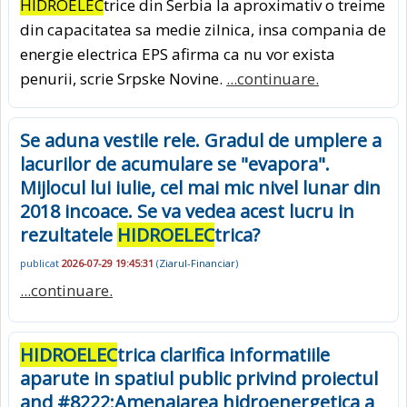
HIDROELEC
trice din Serbia la aproximativ o treime
din capacitatea sa medie zilnica, insa compania de
energie electrica EPS afirma ca nu vor exista
penurii, scrie Srpske Novine.
...continuare.
Se aduna vestile rele. Gradul de umplere a
lacurilor de acumulare se "evapora".
Mijlocul lui iulie, cel mai mic nivel lunar din
2018 incoace. Se va vedea acest lucru in
rezultatele
HIDROELEC
trica?
publicat
2026-07-29 19:45:31
(
Ziarul-Financiar
)
...continuare.
HIDROELEC
trica clarifica informatiile
aparute in spatiul public privind proiectul
and #8222;Amenajarea hidroenergetica a