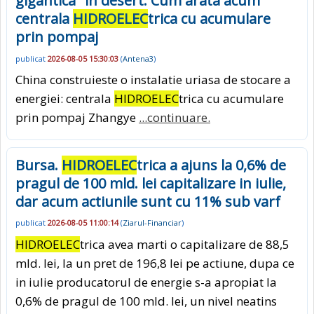
gigantica" in desert: Cum arata acum
centrala
HIDROELEC
trica cu acumulare
prin pompaj
publicat
2026-08-05 15:30:03
(
Antena3
)
China construieste o instalatie uriasa de stocare a
energiei: centrala
HIDROELEC
trica cu acumulare
prin pompaj Zhangye
...continuare.
Bursa.
HIDROELEC
trica a ajuns la 0,6% de
pragul de 100 mld. lei capitalizare in iulie,
dar acum actiunile sunt cu 11% sub varf
publicat
2026-08-05 11:00:14
(
Ziarul-Financiar
)
HIDROELEC
trica avea marti o capitalizare de 88,5
mld. lei, la un pret de 196,8 lei pe actiune, dupa ce
in iulie producatorul de energie s-a apropiat la
0,6% de pragul de 100 mld. lei, un nivel neatins