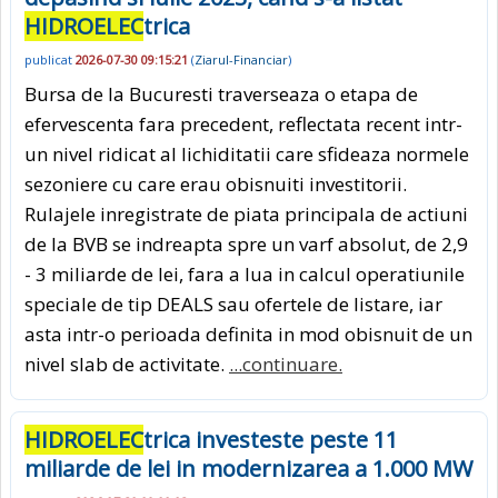
HIDROELEC
trica
publicat
2026-07-30 09:15:21
(
Ziarul-Financiar
)
Bursa de la Bucuresti traverseaza o etapa de
efervescenta fara precedent, reflectata recent intr-
un nivel ridicat al lichiditatii care sfideaza normele
sezoniere cu care erau obisnuiti investitorii.
Rulajele inregistrate de piata principala de actiuni
de la BVB se indreapta spre un varf absolut, de 2,9
- 3 miliarde de lei, fara a lua in calcul operatiunile
speciale de tip DEALS sau ofertele de listare, iar
asta intr-o perioada definita in mod obisnuit de un
nivel slab de activitate.
...continuare.
HIDROELEC
trica investeste peste 11
miliarde de lei in modernizarea a 1.000 MW