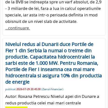
de la BVB se indreapta spre un varf absolut, de 2,9
- 3 miliarde de lei, fara a lua in calcul operatiunile
speciale, iar asta intr-o perioada definita in mod
obisnuit de un nivel slab de activitate.
...continuare.
Nivelul redus al Dunarii duce Portile de
Fier 1 din Serbia la numai o treime din
productie. Capacitatea hidrocentralei la
sarbi este de 1.000 MW. Pentru Romania,
Portile de Fier I inseamna cea mai mare
hidrocentrala si asigura 10% din productia
de energie
publicat
2026-07-29 20:45:30
(
Ziarul-Financiar
)
Autor: Roxana Petrescu Nivelul apei din Dunare a
redus productia celei mai mari centrale