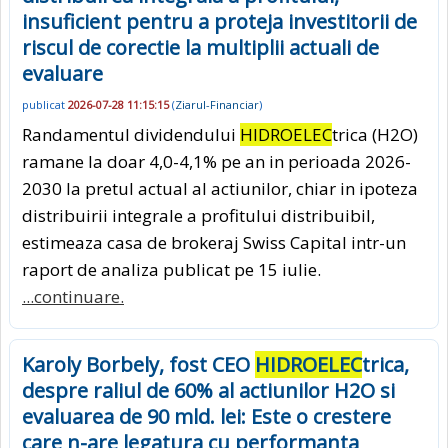
insuficient pentru a proteja investitorii de
riscul de corectie la multiplii actuali de
evaluare
publicat
2026-07-28 11:15:15
(
Ziarul-Financiar
)
Randamentul dividendului
HIDROELEC
trica (H2O)
ramane la doar 4,0-4,1% pe an in perioada 2026-
2030 la pretul actual al actiunilor, chiar in ipoteza
distribuirii integrale a profitului distribuibil,
estimeaza casa de brokeraj Swiss Capital intr-un
raport de analiza publicat pe 15 iulie.
...continuare.
Karoly Borbely, fost CEO
HIDROELEC
trica,
despre raliul de 60% al actiunilor H2O si
evaluarea de 90 mld. lei: Este o crestere
care n-are legatura cu performanta