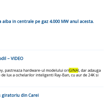
a aiba in centrale pe gaz 4.000 MW anul acesta.
odil – VIDEO
sey, pastreaza hardware-ul modelului ori
GINA
l, dar adauga
de lux a ochelarilor inteligenti Ray-Ban, cu aur de 24K si
 giratoriu din Carei