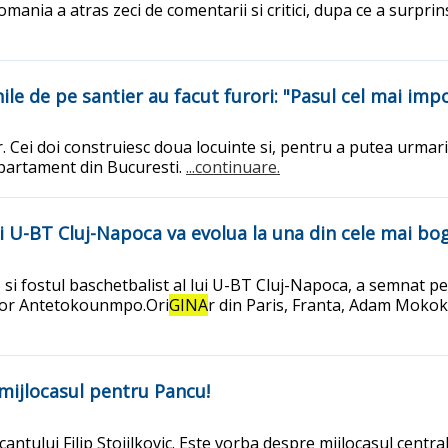
mania a atras zeci de comentarii si critici, dupa ce a surp
inile de pe santier au facut furori: "Pasul cel mai im
or. Cei doi construiesc doua locuinte si, pentru a putea urma
 apartament din Bucuresti.
...continuare.
i U-BT Cluj-Napoca va evolua la una din cele mai bo
i fostul baschetbalist al lui U-BT Cluj-Napoca, a semnat pe d
tilor Antetokounmpo.Ori
GINA
r din Paris, Franta, Adam Mokoka 
 mijlocasul pentru Pancu!
ntului Filip Stojilkovic. Este vorba despre mijlocasul centra