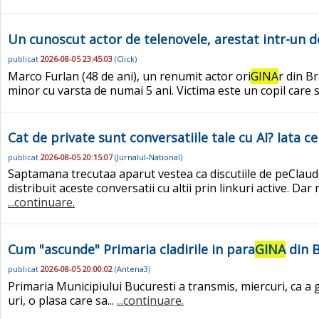
Un cunoscut actor de telenovele, arestat intr-un dos
publicat
2026-08-05 23:45:03
(
Click
)
Marco Furlan (48 de ani), un renumit actor ori
GINA
r din Br
minor cu varsta de numai 5 ani. Victima este un copil care
Cat de private sunt conversatiile tale cu AI? Iata ce
publicat
2026-08-05 20:15:07
(
Jurnalul-National
)
Saptamana trecutaa aparut vestea ca discutiile de peClaude 
distribuit aceste conversatii cu altii prin linkuri active. Dar
...continuare.
Cum "ascunde" Primaria cladirile in para
GINA
din B
publicat
2026-08-05 20:00:02
(
Antena3
)
Primaria Municipiului Bucuresti a transmis, miercuri, ca a g
uri, o plasa care sa...
...continuare.