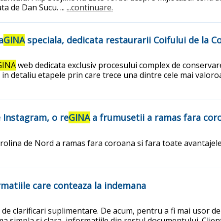
ta de Dan Sucu. ...
...continuare.
a
GINA
speciala, dedicata restaurarii Coifului de la C
GINA
web dedicata exclusiv procesului complex de conservare s
i in detaliu etapele prin care trece una dintre cele mai valoro
 Instagram, o re
GINA
a frumusetii a ramas fara cor
arolina de Nord a ramas fara coroana si fara toate avantajele
rmatiile care conteaza la indemana
e clarificari suplimentare. De acum, pentru a fi mai usor de i
 simpla si clara, informatiile din restul documentului. Clientii