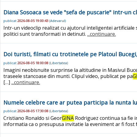
Diana Sosoaca se vede "sefa de puscarie" intr-un cl
publicat
2026-08-05 19:00:43
(
Adevarul
)
Intr-un videoclip realizat cu ajutorul inteligentei artificiale
politici sunt transformati in detinuti.
...continuare.
Doi turisti, filmati cu trotinetele pe Platoul Bucegi,
publicat
2026-08-05 18:00:08
(
Libertatea
)
Imagini neobisnuite surprinse la altitudine in Masivul Bucegi
traseele stancoase din munti. Clipul video, publicat pe pa
G
[…]
...continuare.
Numele celebre care ar putea participa la nunta l
publicat
2026-08-05 17:30:08
(
Libertatea
)
Cristiano Ronaldo si Geor
GINA
Rodriguez continua sa fie in
informatia ca o presupusa invitatie la eveniment ar fi fost 