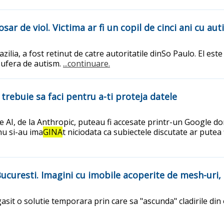
ar de viol. Victima ar fi un copil de cinci ani cu au
azilia, a fost retinut de catre autoritatile dinSo Paulo. El es
 sufera de autism.
...continuare.
 trebuie sa faci pentru a-ti proteja datele
AI, de la Anthropic, puteau fi accesate printr-un Google dor
 nu si-au ima
GINA
t niciodata ca subiectele discutate ar putea 
ucuresti. Imagini cu imobile acoperite de mesh-uri,
asit o solutie temporara prin care sa "ascunda" cladirile din 