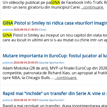
Un videoclip publicat pe pa
GINA
de Facebook Info Trafic Ro
dintr-un sens giratoriu din municipiul Carei.
...continuare.
GINA
Pistol si Smiley isi ridica casa visurilor! Imag
publicat
2026-08-06 21:30:05
(
Click
)
GINA
Pistol si Smiley au inceput un nou capitol din viata l
care au locuit in ultimii ani si s-au mutat cu chirie intr-un
Mutare importanta in EuroCup: fostul jucator al lu
publicat
2026-08-06 20:00:05
(
Gazeta-Sporturilor
)
Adam Mokoka (28 de ani), MVP-ul finalei EuroCup din 2026 s
competitie, patronata de Richard Xiao, un apropiat al fra
spre NBA, la Chicago Bulls. ...
...continuare.
Rapid mai "inchide" un transfer din Serie A: vine si
publicat
2026-08-06 19:15:07
(
Gazeta-Sporturilor
)
Rapid a mai rezolvat un transfer, dupa inregimentarea ataca