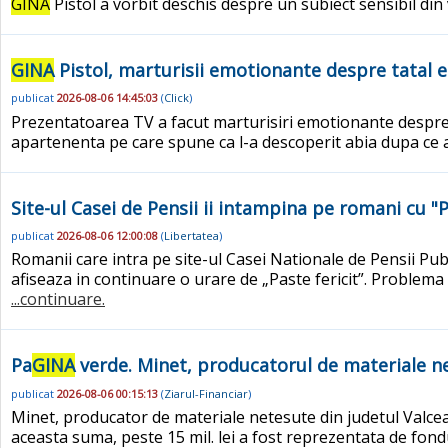
GINA
Pistol a vorbit deschis despre un subiect sensibil din
GINA
Pistol, marturisii emotionante despre tatal e
publicat
2026-08-06 14:45:03
(
Click
)
Prezentatoarea TV a facut marturisiri emotionante despre 
apartenenta pe care spune ca l-a descoperit abia dupa ce
Site-ul Casei de Pensii ii intampina pe romani cu "P
publicat
2026-08-06 12:00:08
(
Libertatea
)
Romanii care intra pe site-ul Casei Nationale de Pensii Pub
afiseaza in continuare o urare de „Paste fericit”. Problema 
...continuare.
Pa
GINA
verde. Minet, producatorul de materiale netes
publicat
2026-08-06 00:15:13
(
Ziarul-Financiar
)
Minet, producator de materiale netesute din judetul Valcea, a
aceasta suma, peste 15 mil. lei a fost reprezentata de fon