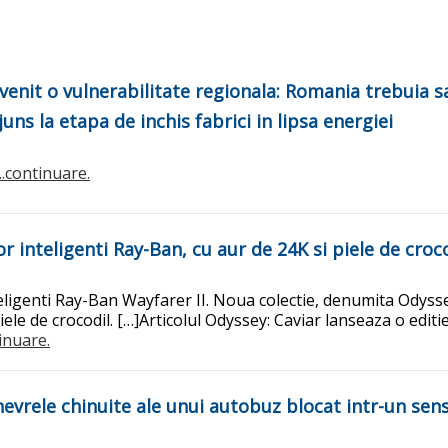
evenit o vulnerabilitate regionala: Romania trebuia s
uns la etapa de inchis fabrici in lipsa energiei
...continuare.
or inteligenti Ray-Ban, cu aur de 24K si piele de croc
nteligenti Ray-Ban Wayfarer II. Noua colectie, denumita Odys
e de crocodil. […]Articolul Odyssey: Caviar lanseaza o editie 
tinuare.
evrele chinuite ale unui autobuz blocat intr-un sens