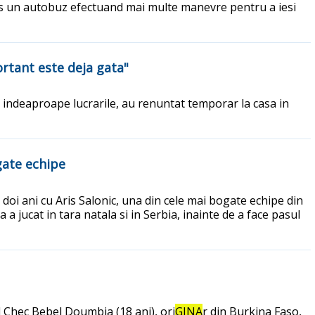
rins un autobuz efectuand mai multe manevre pentru a iesi
portant este deja gata"
ri indeaproape lucrarile, au renuntat temporar la casa in
gate echipe
oi ani cu Aris Salonic, una din cele mai bogate echipe din
a jucat in tara natala si in Serbia, inainte de a face pasul
l Chec Bebel Doumbia (18 ani), ori
GINA
r din Burkina Faso,