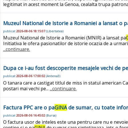
legitimat in acest moment la Genoa, cealalta trupa patrona
Muzeul National de Istorie a Romaniei a lansat o p
publicat
2026-08-06 18:15:07
(
Libertatea
)
Muzeul National de Istorie a Romaniei (MNIR) a lansat pa
Initiativa le ofera pasionatilor de istorie ocazia de a urmar
...continuare.
Dupa ce i-au fost descoperite mesajele vechi de pe
publicat
2026-08-06 17:00:02
(
Antena3
)
O tanara care a castigat titlul de miss in statul american C
postari mai vechi pe...
...continuare.
Factura PPC are o pa
GINA
de sumar, cu toate info
publicat
2026-08-06 16:45:02
(
Bursa
)
O factura usor de inteles este una pentru care nu e nevoie d
contine si o pa
GINA
de sumar care sintetizeaza, intr-o forma