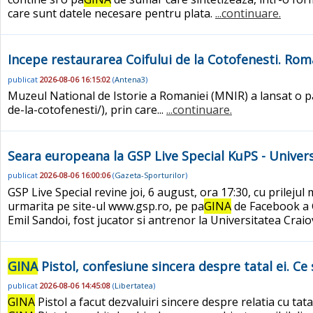
care sunt datele necesare pentru plata.
...continuare.
Incepe restaurarea Coifului de la Cotofenesti. Rom
publicat
2026-08-06 16:15:02
(
Antena3
)
Muzeul National de Istorie a Romaniei (MNIR) a lansat o p
de-la-cotofenesti/), prin care...
...continuare.
Seara europeana la GSP Live Special KuPS - Univer
publicat
2026-08-06 16:00:06
(
Gazeta-Sporturilor
)
GSP Live Special revine joi, 6 august, ora 17:30, cu prileju
urmarita pe site-ul www.gsp.ro, pe pa
GINA
de Facebook a G
Emil Sandoi, fost jucator si antrenor la Universitatea Craiov
GINA
Pistol, confesiune sincera despre tatal ei. C
publicat
2026-08-06 14:45:08
(
Libertatea
)
GINA
Pistol a facut dezvaluiri sincere despre relatia cu tat