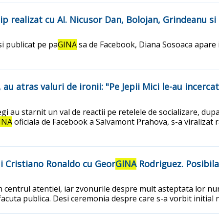
ip realizat cu AI. Nicusor Dan, Bolojan, Grindeanu si
 si publicat pe pa
GINA
sa de Facebook, Diana Sosoaca apare in
 au atras valuri de ironii: "Pe Jepii Mici le-au incercat
 au starnit un val de reactii pe retelele de socializare, dupa
INA
oficiala de Facebook a Salvamont Prahova, s-a viralizat r
ui Cristiano Ronaldo cu Geor
GINA
Rodriguez. Posibila 
 centrul atentiei, iar zvonurile despre mult asteptata lor nu
facuta publica. Desi ceremonia despre care s-a vorbit initial 