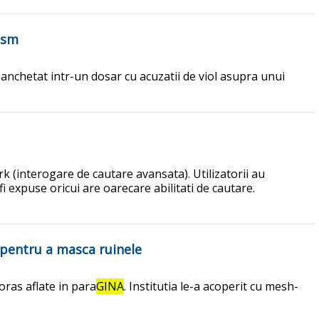
tism
te anchetat intr-un dosar cu acuzatii de viol asupra unui
k (interogare de cautare avansata). Utilizatorii au
fi expuse oricui are oarecare abilitati de cautare.
 pentru a masca ruinele
oras aflate in para
GINA
. Institutia le-a acoperit cu mesh-