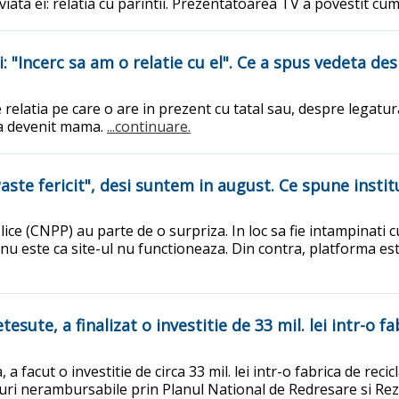
 viata ei: relatia cu parintii. Prezentatoarea TV a povestit c
i: "Incerc sa am o relatie cu el". Ce a spus vedeta d
relatia pe care o are in prezent cu tatal sau, despre legatu
 a devenit mama.
...continuare.
aste fericit", desi suntem in august. Ce spune instit
lice (CNPP) au parte de o surpriza. In loc sa fie intampinati
nu este ca site-ul nu functioneaza. Din contra, platforma est
ute, a finalizat o investitie de 33 mil. lei intr-o fa
 facut o investitie de circa 33 mil. lei intr-o fabrica de reci
duri nerambursabile prin Planul National de Redresare si Rez