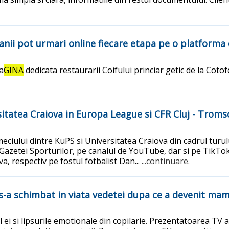
anii pot urmari online fiecare etapa pe o platforma
a
GINA
dedicata restaurarii Coifului princiar getic de la Coto
sitatea Craiova in Europa League si CFR Cluj - Trom
l meciului dintre KuPS si Universitatea Craiova din cadrul tu
azetei Sporturilor, pe canalul de YouTube, dar si pe TikTok.M
a, respectiv pe fostul fotbalist Dan...
...continuare.
e s-a schimbat in viata vedetei dupa ce a devenit ma
al ei si lipsurile emotionale din copilarie. Prezentatoarea TV