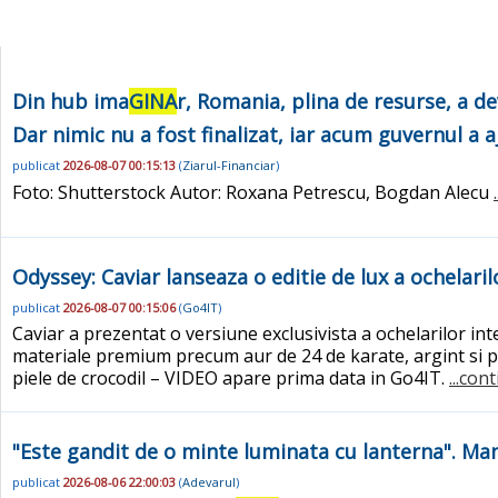
Din hub ima
GINA
r, Romania, plina de resurse, a d
Dar nimic nu a fost finalizat, iar acum guvernul a aj
publicat
2026-08-07 00:15:13
(
Ziarul-Financiar
)
Foto: Shutterstock Autor: Roxana Petrescu, Bogdan Alecu
Odyssey: Caviar lanseaza o editie de lux a ochelaril
publicat
2026-08-07 00:15:06
(
Go4IT
)
Caviar a prezentat o versiune exclusivista a ochelarilor i
materiale premium precum aur de 24 de karate, argint si piel
piele de crocodil – VIDEO apare prima data in Go4IT.
...con
"Este gandit de o minte luminata cu lanterna". Man
publicat
2026-08-06 22:00:03
(
Adevarul
)