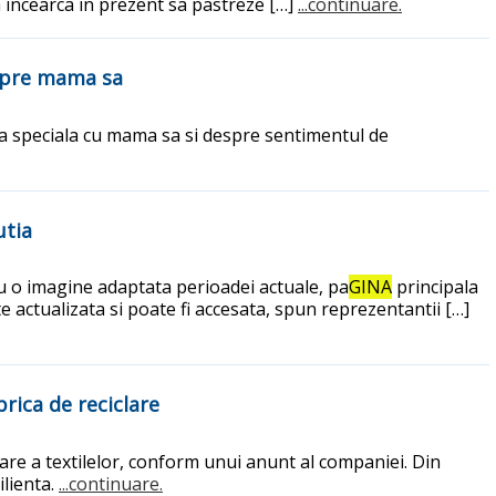
um incearca in prezent sa pastreze […]
...continuare.
espre mama sa
ra speciala cu mama sa si despre sentimentul de
utia
 cu o imagine adaptata perioadei actuale, pa
GINA
principala
e actualizata si poate fi accesata, spun reprezentantii […]
brica de reciclare
clare a textilelor, conform unui anunt al companiei. Din
ilienta.
...continuare.