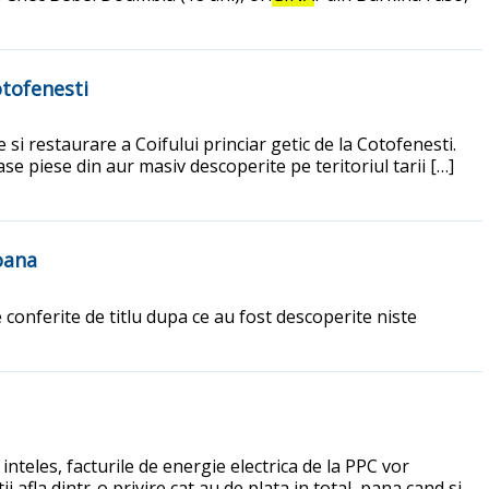
otofenesti
i restaurare a Coifului princiar getic de la Cotofenesti.
ase piese din aur masiv descoperite pe teritoriul tarii […]
oana
 conferite de titlu dupa ce au fost descoperite niste
nteles, facturile de energie electrica de la PPC vor
 afla dintr-o privire cat au de plata in total, pana cand si