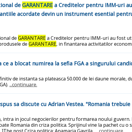
tional de
GARANTARE
a Creditelor pentru IMM-uri au 
arantiile acordate devin un instrument esential pentr
ional de
GARANTARE
a Creditelor pentru IMM-uri au fost util
 produsele de
GARANTARE
, in finantarea activitatilor econo
pa ce a blocat numirea la sefia FGA a singurului ca
itiv de instanta sa plateasca 50.000 de lei daune morale, dup
FGA).
...continuare.
ispus sa discute cu Adrian Vestea. "Romania trebuie 
a, intra in jocul negocierilor pentru formarea noului guvern
e Romania din criza politica. Sprijinul vine la pachet cu o se
…]The post Criza politica: Anamaria Gavrila...
...continuare.