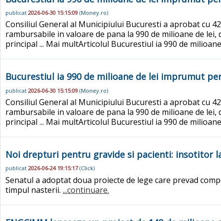
publicat
2026-06-30 15:15:09
(
Money.ro
)
Consiliul General al Municipiului Bucuresti a aprobat cu 42
rambursabile in valoare de pana la 990 de milioane de lei, de
principal ... Mai multArticolul Bucurestiul ia 990 de milioan
Bucurestiul ia 990 de milioane de lei imprumut pen
publicat
2026-06-30 15:15:09
(
Money.ro
)
Consiliul General al Municipiului Bucuresti a aprobat cu 42
rambursabile in valoare de pana la 990 de milioane de lei, de
principal ... Mai multArticolul Bucurestiul ia 990 de milioan
Noi drepturi pentru gravide si pacienti: insotitor
publicat
2026-06-24 19:15:17
(
Click
)
Senatul a adoptat doua proiecte de lege care prevad comp
timpul nasterii.
...continuare.