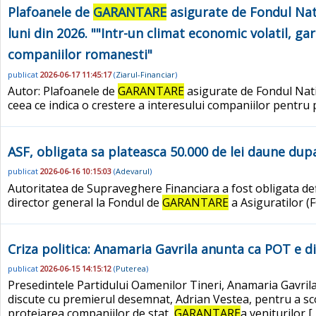
Plafoanele de
GARANTARE
asigurate de Fondul Na
luni din 2026. ""Intr-un climat economic volatil, g
companiilor romanesti"
publicat
2026-06-17 11:45:17
(
Ziarul-Financiar
)
Autor: Plafoanele de
GARANTARE
asigurate de Fondul Nat
ceea ce indica o crestere a interesului companiilor pentru
ASF, obligata sa plateasca 50.000 de lei daune du
publicat
2026-06-16 10:15:03
(
Adevarul
)
Autoritatea de Supraveghere Financiara a fost obligata defin
director general la Fondul de
GARANTARE
a Asiguratilor (
Criza politica: Anamaria Gavrila anunta ca POT e d
publicat
2026-06-15 14:15:12
(
Puterea
)
Presedintele Partidului Oamenilor Tineri, Anamaria Gavril
discute cu premierul desemnat, Adrian Vestea, pentru a scoat
protejarea companiilor de stat,
GARANTARE
a veniturilor [