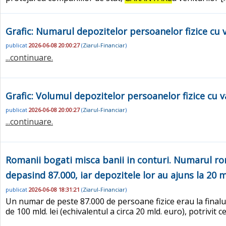
Grafic: Numarul depozitelor persoanelor fizice cu 
publicat
2026-06-08 20:00:27
(
Ziarul-Financiar
)
...continuare.
Grafic: Volumul depozitelor persoanelor fizice cu 
publicat
2026-06-08 20:00:27
(
Ziarul-Financiar
)
...continuare.
Romanii bogati misca banii in conturi. Numarul rom
depasind 87.000, iar depozitele lor au ajuns la 20 
publicat
2026-06-08 18:31:21
(
Ziarul-Financiar
)
Un numar de peste 87.000 de persoane fizice erau la finalu
de 100 mld. lei (echivalentul a circa 20 mld. euro), potrivit 