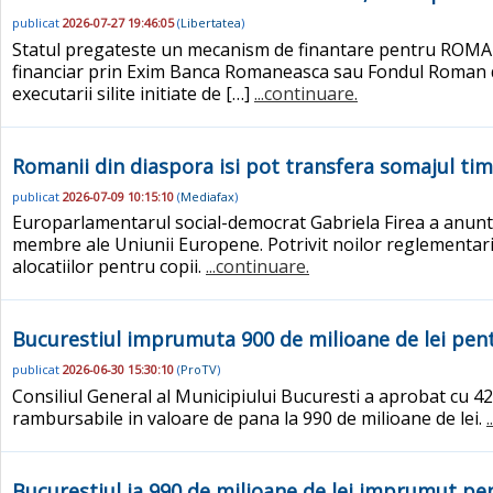
publicat
2026-07-27 19:46:05
(
Libertatea
)
Statul pregateste un mecanism de finantare pentru ROMATSA
financiar prin Exim Banca Romaneasca sau Fondul Roman 
executarii silite initiate de […]
...continuare.
Romanii din diaspora isi pot transfera somajul timp 
publicat
2026-07-09 10:15:10
(
Mediafax
)
Europarlamentarul social-democrat Gabriela Firea a anuntat
membre ale Uniunii Europene. Potrivit noilor reglementari,
alocatiilor pentru copii.
...continuare.
Bucurestiul imprumuta 900 de milioane de lei pentr
publicat
2026-06-30 15:30:10
(
ProTV
)
Consiliul General al Municipiului Bucuresti a aprobat cu 42
rambursabile in valoare de pana la 990 de milioane de lei.
Bucurestiul ia 990 de milioane de lei imprumut pen