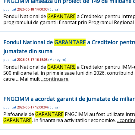
FNGCIMM lanseaza un proiect de 149 de milioane d
publicat
2026-06-18 14:00:03
(
Bursa
)
Fondul National de
GARANTARE
a Creditelor pentru Intrep
programului de garantii finantat prin Programul Regiona
Fondul National de
GARANTARE
a Creditelor pentru
jumatate din suma
publicat
2026-06-17 16:15:08
(
Money.ro
)
Fondul National de
GARANTARE
a Creditelor pentru IMM-u
500 milioane lei, in primele sase luni din 2026, contribuind
catre ... Mai mult
...continuare.
FNGCIMM a acordat garantii de jumatate de miliard 
publicat
2026-06-17 12:00:04
(
Bursa
)
Plafoanele de
GARANTARE
FNGCIMM au fost utilizate intre
GARANTARE
, in finantarea activitatilor economice.
...conti