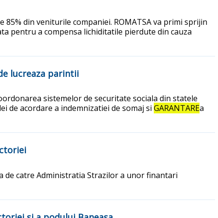
e 85% din veniturile companiei. ROMATSA va primi sprijin
uata pentru a compensa lichiditatile pierdute din cauza
de lucreaza parintii
oordonarea sistemelor de securitate sociala din statele
dei de acordare a indemnizatiei de somaj si
GARANTARE
a
ctoriei
a de catre Administratia Strazilor a unor finantari
ctoriei si a podului Baneasa