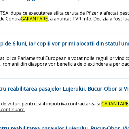
, dupa ce executarea silita ceruta de Pfizer a afectat pest
de Contra
GARANTARE
, a anuntat TVR Info. Decizia a fost l
de 6 luni, iar copiii vor primi alocatii din statul un
 joi ca Parlamentul European a votat noile reguli privind c
 romanii din diaspora vor beneficia de o extindere a perioa
u reabilitarea pasajelor Lujerului, Bucur-Obor si Vi
 de voturi pentru si 4 impotriva contractarea si
GARANTARE
...continuare.
tru reabilitarea pasajelor Lujerului, Bucur-Obor, Vi