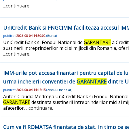
...continuare.
UniCredit Bank si FNGCIMM faciliteaza accesul IM
publicat
2026-08-04 14:30:02
(
Bursa
)
UniCredit Bank si Fondul National de
GARANTARE
a Credit
sustinerii intreprinderilor mici si mijlocii din Romania, ofe
...continuare.
IMM-urile pot accesa finantari pentru capital de l
urma incheierii conventiei de
GARANTARE
dintre U
publicat
2026-08-04 14:15:15
(
Ziarul-Financiar
)
Autor: Claudia Medrega UniCredit Bank si Fondul Nationa
GARANTARE
destinata sustinerii intreprinderilor mici si m
afacerilor.
...continuare.
Cum va fi ROMATSA finantata de stat, in timp ce se