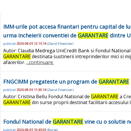
IMM-urile pot accesa finantari pentru capital de l
urma incheierii conventiei de
GARANTARE
dintre U
publicat
2026-08-05 12:15:14
(
Ziarul-Financiar
)
Autor: Claudia Medrega UniCredit Bank si Fondul Nationa
GARANTARE
destinata sustinerii intreprinderilor mici si m
afacerilor.
...continuare.
FNGCIMM pregateste un program de
GARANTARE
publicat
2026-08-05 11:30:14
(
Ziarul-Financiar
)
Autor: Cristina Bellu Fondul National de
GARANTARE
a Cre
GARANTARE
din surse proprii destinat facilitarii accesului
Fondul National de
GARANTARE
vine cu o solutie 
publicat
2026-08-05 10:45:03
(
Bursa
)