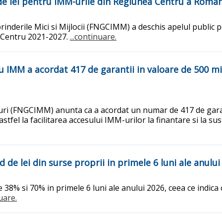
e lei pentru IMM-urile din Regiunea Centru a Roman
rinderile Mici si Mijlocii (FNGCIMM) a deschis apelul public 
l Centru 2021-2027.
...continuare.
 IMM a acordat 417 de garantii in valoare de 500 mili
ri (FNGCIMM) anunta ca a acordat un numar de 417 de garanti
 astfel la facilitarea accesului IMM-urilor la finantare si la
de lei din surse proprii in primele 6 luni ale anului
 38% si 70% in primele 6 luni ale anului 2026, ceea ce indica
nuare.