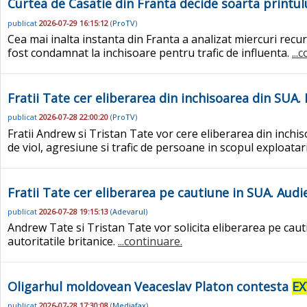
Curtea de Casatie din Franta decide soarta printulu
publicat
2026-07-29 16:15:12
(
ProTV
)
Cea mai inalta instanta din Franta a analizat miercuri recu
fost condamnat la inchisoare pentru trafic de influenta.
...
Fratii Tate cer eliberarea din inchisoarea din SUA. 
publicat
2026-07-28 22:00:20
(
ProTV
)
Fratii Andrew si Tristan Tate vor cere eliberarea din inchi
de viol, agresiune si trafic de persoane in scopul exploatar
Fratii Tate cer eliberarea pe cautiune in SUA. Aud
publicat
2026-07-28 19:15:13
(
Adevarul
)
Andrew Tate si Tristan Tate vor solicita eliberarea pe cauti
autoritatile britanice.
...continuare.
Oligarhul moldovean Veaceslav Platon contesta
EX
publicat
2026-07-28 17:30:08
(
Mediafax
)