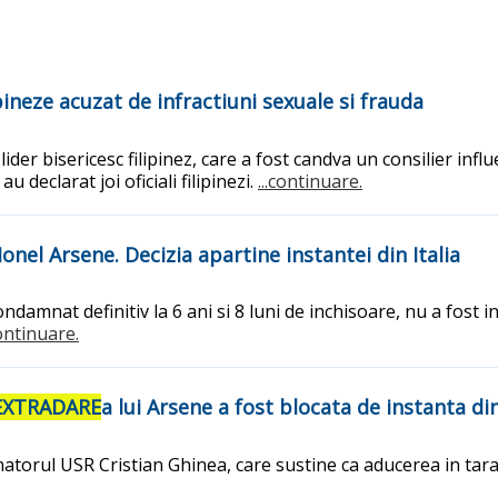
lipineze acuzat de infractiuni sexuale si frauda
ider bisericesc filipinez, care a fost candva un consilier infl
 declarat joi oficiali filipinezi.
...continuare.
onel Arsene. Decizia apartine instantei din Italia
ondamnat definitiv la 6 ani si 8 luni de inchisoare, nu a fost i
continuare.
EXTRADARE
a lui Arsene a fost blocata de instanta di
torul USR Cristian Ghinea, care sustine ca aducerea in tara a