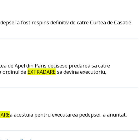
epsei a fost respins definitiv de catre Curtea de Casatie
tea de Apel din Paris decisese predarea sa catre
ca ordinul de
EXTRADARE
sa devina executoriu,
DARE
a acestuia pentru executarea pedepsei, a anuntat,