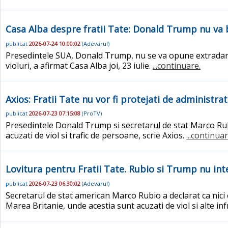
Casa Alba despre fratii Tate: Donald Trump nu va
publicat
2026-07-24 10:00:02
(
Adevarul
)
Presedintele SUA, Donald Trump, nu se va opune extradarii 
violuri, a afirmat Casa Alba joi, 23 iulie.
...continuare.
Axios: Fratii Tate nu vor fi protejati de administ
publicat
2026-07-23 07:15:08
(
ProTV
)
Presedintele Donald Trump si secretarul de stat Marco R
acuzati de viol si trafic de persoane, scrie Axios.
...continuar
Lovitura pentru Fratii Tate. Rubio si Trump nu in
publicat
2026-07-23 06:30:02
(
Adevarul
)
Secretarul de stat american Marco Rubio a declarat ca nici
Marea Britanie, unde acestia sunt acuzati de viol si alte in