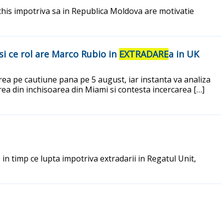
chis impotriva sa in Republica Moldova are motivatie
si ce rol are Marco Rubio in
EXTRADARE
a in UK
area pe cautiune pana pe 5 august, iar instanta va analiza
rarea din inchisoarea din Miami si contesta incercarea […]
n timp ce lupta impotriva extradarii in Regatul Unit,