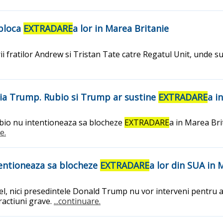
 bloca
EXTRADARE
a lor in Marea Britanie
fratilor Andrew si Tristan Tate catre Regatul Unit, unde su
ratia Trump. Rubio si Trump ar sustine
EXTRADARE
a i
ubio nu intentioneaza sa blocheze
EXTRADARE
a in Marea Brit
e.
tentioneaza sa blocheze
EXTRADARE
a lor din SUA in 
 el, nici presedintele Donald Trump nu vor interveni pentru 
fractiuni grave.
...continuare.