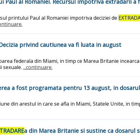
i Paul al Romaniei. Recursul impotriva extradarii a f
rsul printului Paul al Romaniei impotriva deciziei de
EXTRAD
continuare.
Decizia privind cautiunea va fi luata in august
soarea federala din Miami, in timp ce Marea Britanie incearc
ii sexuale.
...continuare.
ierea a fost programata pentru 13 august, in dosaru
une din arestul in care se afla in Miami, Statele Unite, in t
TRADARE
a din Marea Britanie si sustine ca dosarul 