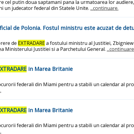
re cel putin doua saptamani pana la urmatoarea lor audiere, i
uni un judecator federal din Statele Unite.
...continuare.
ficial de Polonia. Fostul ministru este acuzat de det
cerere de
EXTRADARE
a fostului ministru al Justitiei, Zbignie
a Ministerului Justitiei si a Parchetului General.
...continuare
EXTRADARE
in Marea Britanie
rocurorii federali din Miami pentru a stabili un calendar al p
.
EXTRADARE
in Marea Britanie
rocurorii federali din Miami pentru a stabili un calendar al p
.