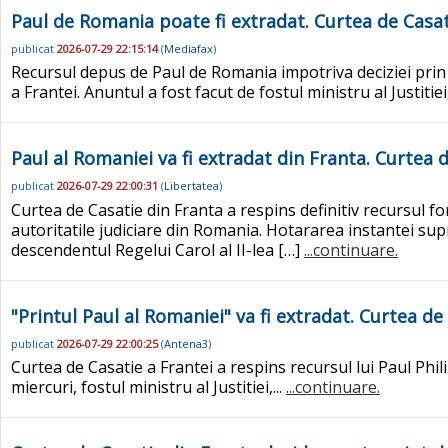
Paul de Romania poate fi extradat. Curtea de Casati
publicat
2026-07-29 22:15:14
(
Mediafax
)
Recursul depus de Paul de Romania impotriva deciziei prin
a Frantei. Anuntul a fost facut de fostul ministru al Justiti
Paul al Romaniei va fi extradat din Franta. Curtea d
publicat
2026-07-29 22:00:31
(
Libertatea
)
Curtea de Casatie din Franta a respins definitiv recursul f
autoritatile judiciare din Romania. Hotararea instantei sup
descendentul Regelui Carol al II-lea […]
...continuare.
"Printul Paul al Romaniei" va fi extradat. Curtea de
publicat
2026-07-29 22:00:25
(
Antena3
)
Curtea de Casatie a Frantei a respins recursul lui Paul Phil
miercuri, fostul ministru al Justitiei,...
...continuare.