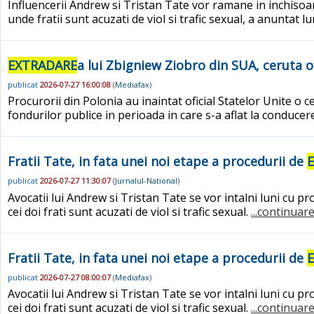
Influencerii Andrew si Tristan Tate vor ramane in inchisoa
unde fratii sunt acuzati de viol si trafic sexual, a anuntat l
EXTRADARE
a lui Zbigniew Ziobro din SUA, ceruta o
publicat
2026-07-27 16:00:08
(
Mediafax
)
Procurorii din Polonia au inaintat oficial Statelor Unite o 
fondurilor publice in perioada in care s-a aflat la conducere
Fratii Tate, in fata unei noi etape a procedurii de
publicat
2026-07-27 11:30:07
(
Jurnalul-National
)
Avocatii lui Andrew si Tristan Tate se vor intalni luni cu p
cei doi frati sunt acuzati de viol si trafic sexual.
...continuare
Fratii Tate, in fata unei noi etape a procedurii de
publicat
2026-07-27 08:00:07
(
Mediafax
)
Avocatii lui Andrew si Tristan Tate se vor intalni luni cu p
cei doi frati sunt acuzati de viol si trafic sexual.
...continuare