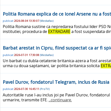
Politia Romana explica de ce Ionel Arsene nu a fost 
publicat
2026-08-04 13:30:07
(
Mediafax
)
Politia Romana sustine ca nepredarea fostului lider PSD Neam
institutiei, procedura de
EXTRADARE
a fost suspendata din 
Barbat arestat in Cipru, fiind suspectat ca ar fi sp
publicat
2026-07-31 17:30:08
(
Mediafax
)
Un barbat cu dubla cetatenie britanica-azera a fost arestat i
urma cu doua saptamani, iar politia britanica solicita
EXTR
Pavel Durov, fondatorul Telegram, inclus de Rusia p
publicat
2026-07-30 16:45:11
(
ProTV
)
Autoritatile ruse l-au inclus joi pe Pavel Durov, fondatorul 
urmarire, transmite EFE.
...continuare.