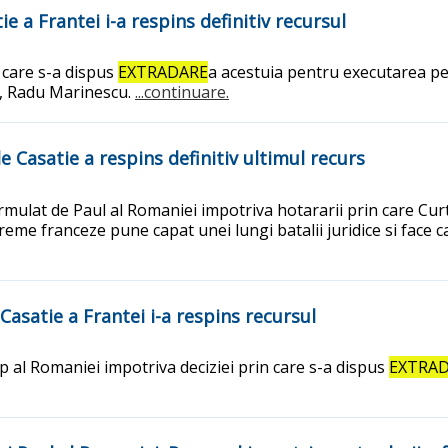
e a Frantei i-a respins definitiv recursul
 care s-a dispus
EXTRADARE
a acestuia pentru executarea ped
ei, Radu Marinescu.
...continuare.
e Casatie a respins definitiv ultimul recurs
ormulat de Paul al Romaniei impotriva hotararii prin care Cur
reme franceze pune capat unei lungi batalii juridice si face 
 Casatie a Frantei i-a respins recursul
ip al Romaniei impotriva deciziei prin care s-a dispus
EXTRA