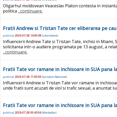
Oligarhul moldovean Veaceslav Platon contesta in instant
politica
...continuare.
Fratii Andrew si Tristan Tate cer eliberarea pe cau
publicat
2026-07-28 14:00:08
(
Libertatea
)
Influencerii Andrew Tate si Tristan Tate, inchisi in Miami,
solicitarea intr-o audiere programata pe 13 august, a relatat
...continuare.
Fratii Tate vor ramane in inchisoare in SUA pana
publicat
2026-07-28 11:00:09
(
Jurnalul-National
)
Influencerii Andrew si Tristan Tate vor ramane in inchisoa
unde fratii sunt acuzati de viol si trafic sexual, a anuntat l
Fratii Tate vor ramane in inchisoare in SUA pana 
publicat
2026-07-28 00:45:06
(
Mediafax
)