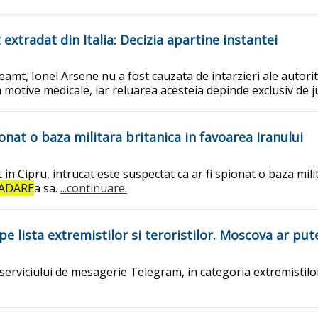
extradat din Italia: Decizia apartine instantei
t, Ionel Arsene nu a fost cauzata de intarzieri ale autoritati
motive medicale, iar reluarea acesteia depinde exclusiv de jus
ionat o baza militara britanica in favoarea Iranului
n Cipru, intrucat este suspectat ca ar fi spionat o baza milita
ADARE
a sa.
...continuare.
e lista extremistilor si teroristilor. Moscova ar pu
serviciului de mesagerie Telegram, in categoria extremistilor 