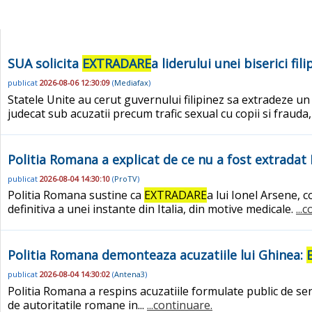
SUA solicita
EXTRADARE
a liderului unei biserici fi
publicat
2026-08-06 12:30:09
(
Mediafax
)
Statele Unite au cerut guvernului filipinez sa extradeze un l
judecat sub acuzatii precum trafic sexual cu copii si frauda, au
Politia Romana a explicat de ce nu a fost extradat I
publicat
2026-08-04 14:30:10
(
ProTV
)
Politia Romana sustine ca
EXTRADARE
a lui Ionel Arsene, c
definitiva a unei instante din Italia, din motive medicale.
...
Politia Romana demonteaza acuzatiile lui Ghinea:
publicat
2026-08-04 14:30:02
(
Antena3
)
Politia Romana a respins acuzatiile formulate public de sena
de autoritatile romane in...
...continuare.