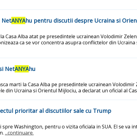
i Net
ANYA
hu pentru discutii despre Ucraina si Orien
 Casa Alba atat pe presedintele ucrainean Volodimir Zelensk
onizeaza ca se vor concentra asupra conflictelor din Ucraina s
si Net
ANYA
hu
a marti la Casa Alba pe presedintele ucrainean Volodimir Z
le din Ucraina si Orientul Mijlociu, a declarat un oficial al 
ctul prioritar al discutiilor sale cu Trump
i spre Washington, pentru o vizita oficiala in SUA. El se va 
an.
...continuare.