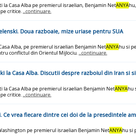
ti la Casa Alba pe premierul israelian, Benjamin Net
ANYA
hu,
pe critice.
...continuare.
Zelenski. Doua razboaie, mize uriase pentru SUA
Casa Alba, pe premierul israelian Benjamin Net
ANYA
hu si p
ru conflictul din Orientul Mijlociu.
...continuare.
ki la Casa Alba. Discutii despre razboiul din Iran si 
ti la Casa Alba pe premierul israelian Benjamin Net
ANYA
hu 
pe critice.
...continuare.
i. Ce vrea fiecare dintre cei doi de la presedintele a
 Washington pe premierul israelian Benjamin Net
ANYA
hu si 