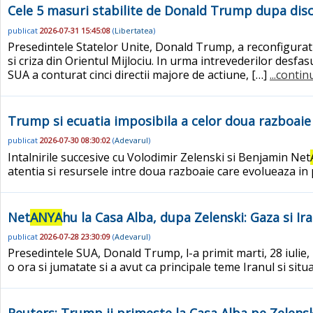
Cele 5 masuri stabilite de Donald Trump dupa disc
publicat
2026-07-31 15:45:08
(
Libertatea
)
Presedintele Statelor Unite, Donald Trump, a reconfigurat s
si criza din Orientul Mijlociu. In urma intrevederilor des
SUA a conturat cinci directii majore de actiune, […]
...contin
Trump si ecuatia imposibila a celor doua razboaie
publicat
2026-07-30 08:30:02
(
Adevarul
)
Intalnirile succesive cu Volodimir Zelenski si Benjamin Net
atentia si resursele intre doua razboaie care evolueaza in 
Net
ANYA
hu la Casa Alba, dupa Zelenski: Gaza si Ir
publicat
2026-07-28 23:30:09
(
Adevarul
)
Presedintele SUA, Donald Trump, l-a primit marti, 28 iulie,
o ora si jumatate si a avut ca principale teme Iranul si situa