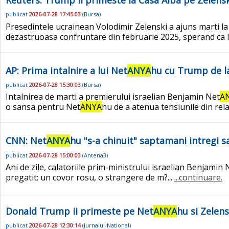
Reuters: Trump ii primeste la Casa Alba pe Zelensk
publicat
2026-07-28 17:45:03
(
Bursa
)
Presedintele ucrainean Volodimir Zelenski a ajuns marti la
dezastruoasa confruntare din februarie 2025, sperand ca l
AP: Prima intalnire a lui Net
ANYA
hu cu Trump de la
publicat
2026-07-28 15:30:03
(
Bursa
)
Intalnirea de marti a premierului israelian Benjamin Net
A
o sansa pentru Net
ANYA
hu de a atenua tensiunile din rela
CNN: Net
ANYA
hu "s-a chinuit" saptamani intregi s
publicat
2026-07-28 15:00:03
(
Antena3
)
Ani de zile, calatoriile prim-ministrului israelian Benjamin 
pregatit: un covor rosu, o strangere de m?...
...continuare.
Donald Trump ii primeste pe Net
ANYA
hu si Zelens
publicat
2026-07-28 12:30:14
(
Jurnalul-National
)