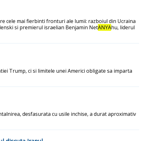
cele mai fierbinti fronturi ale lumii: razboiul din Ucraina
lenski si premierul israelian Benjamin Net
ANYA
hu, liderul
tiei Trump, ci si limitele unei Americi obligate sa imparta
ntalnirea, desfasurata cu usile inchise, a durat aproximativ