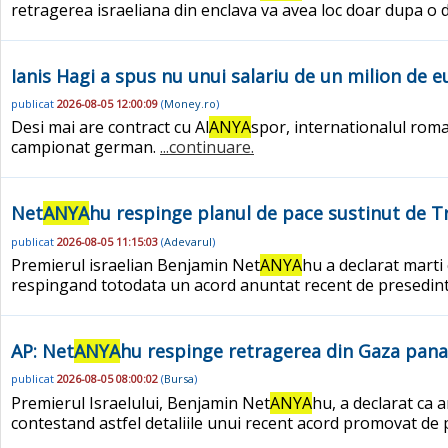
retragerea israeliana din enclava va avea loc doar dupa
Ianis Hagi a spus nu unui salariu de un milion de 
publicat
2026-08-05 12:00:09
(
Money.ro
)
Desi mai are contract cu Al
ANYA
spor, internationalul roma
campionat german.
...continuare.
Net
ANYA
hu respinge planul de pace sustinut de T
publicat
2026-08-05 11:15:03
(
Adevarul
)
Premierul israelian Benjamin Net
ANYA
hu a declarat marti
respingand totodata un acord anuntat recent de presedi
AP: Net
ANYA
hu respinge retragerea din Gaza pan
publicat
2026-08-05 08:00:02
(
Bursa
)
Premierul Israelului, Benjamin Net
ANYA
hu, a declarat ca 
contestand astfel detaliile unui recent acord promovat de