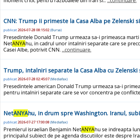
moment critic pentru razboaiele din Iran si...
...continuare.
CNN: Trump ii primeste la Casa Alba pe Zelenski s
publicat
2026-07-28 08:15:02
(
Bursa
)
Presedintele Donald Trump urmeaza sa-i primeasca marti la
Net
ANYA
hu, in cadrul unor intalniri separate care se prec
Casei Albe, potrivit CNN.
...continuare.
Trump, intalniri separate la Casa Alba cu Zelenski 
publicat
2026-07-28 02:45:07
(
Mediafax
)
Presedintele american Donald Trump urmeaza sa-i primeasc
pentru intalniri separate care se vor concentra pe conflicte
Net
ANYA
hu, in drum spre Washington. Iranul, subie
publicat
2026-07-27 17:00:08
(
Mediafax
)
Premierul israelian Benjamin Net
ANYA
hu se indreapta lun
principalul subiect de pe agenda discutiilor este despre Ir