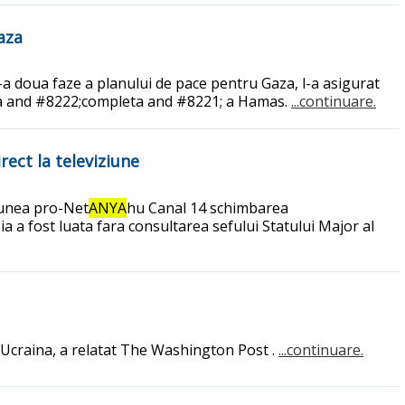
aza
a doua faze a planului de pace pentru Gaza, l-a asigurat
rea and #8222;completa and #8221; a Hamas.
...continuare.
irect la televiziune
ziunea pro-Net
ANYA
hu Canal 14 schimbarea
a a fost luata fara consultarea sefului Statului Major al
 Ucraina, a relatat The Washington Post .
...continuare.