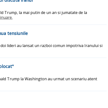
ul discuta Iranul
ld Trump, la mai putin de un an si jumatate de la
tinuare.
nua tensiunile
oi lideri au lansat un razboi comun impotriva Iranului si
blocat"
onald Trump la Washington au urmat un scenariu atent