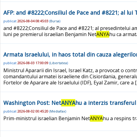
AFP: and #8222;Consiliul de Pace and #8221; al lui 
publicat
2026-08-04 08:45:03
(
Bursa
)
and #8222;Consiliul de Pace and #8221; al presedintelui a
luni pe premierul israelian Benjamin Net
ANYA
hu ca armat
Armata Israelului, in haos total din cauza alegerilo
publicat
2026-08-03 17:00:09
(
Libertatea
)
Ministrul Apararii din Israel, Israel Katz, a provocat o co
comandantului armatei israeliene din Cisiordania, generalul
Fortelor de Aparare ale Israelului (IDF), Eyal Zamir, care a 
Washington Post: Net
ANYA
hu a interzis transferu
publicat
2026-08-02 00:45:20
(
Mediafax
)
Prim-ministrul israelian Benjamin Net
ANYA
hu a respins t