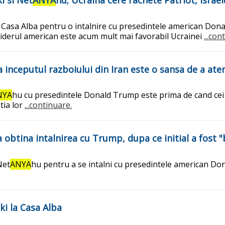
i si Net
ANYA
hu; Ucraina cere rachete Patriot, Israel
 Casa Alba pentru o intalnire cu presedintele american Dona
iderul american este acum mult mai favorabil Ucrainei
...con
 inceputul razboiului din Iran este o sansa de a ate
NYA
hu cu presedintele Donald Trump este prima de cand cei d
tia lor
...continuare.
a obtina intalnirea cu Trump, dupa ce initial a fost "
Net
ANYA
hu pentru a se intalni cu presedintele american D
ki la Casa Alba