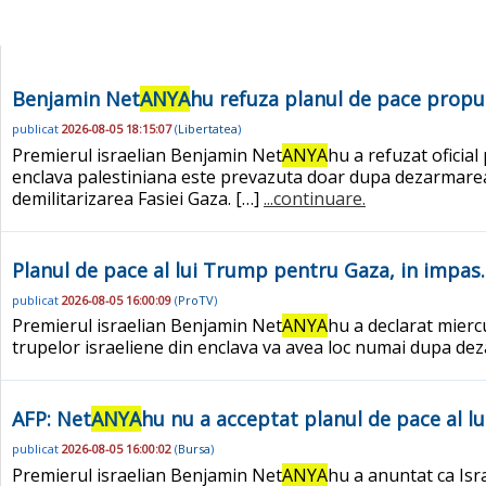
Benjamin Net
ANYA
hu refuza planul de pace propu
publicat
2026-08-05 18:15:07
(
Libertatea
)
Premierul israelian Benjamin Net
ANYA
hu a refuzat oficial
enclava palestiniana este prevazuta doar dupa dezarmarea
demilitarizarea Fasiei Gaza. […]
...continuare.
Planul de pace al lui Trump pentru Gaza, in impas
publicat
2026-08-05 16:00:09
(
ProTV
)
Premierul israelian Benjamin Net
ANYA
hu a declarat mierc
trupelor israeliene din enclava va avea loc numai dupa 
AFP: Net
ANYA
hu nu a acceptat planul de pace al 
publicat
2026-08-05 16:00:02
(
Bursa
)
Premierul israelian Benjamin Net
ANYA
hu a anuntat ca Isr