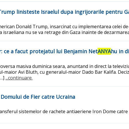
Trump linisteste Israelul dupa ingrijorarile pentru G
merican Donald Trump, insarcinat cu implementarea celei de-
a israeliana nu se va retrage din Gaza inainte de dezarma
r: ce a facut protejatul lui Benjamin Net
ANYA
hu in d
ntroversa masiva duminica seara, anuntand in direct la televi
-maior Avi Bluth, cu generalul-maior Dado Bar Kalifa. Decizi
[…]
...continuare.
l Domului de Fier catre Ucraina
ransferul sistemelor de rachete antiaeriene Iron Dome catre