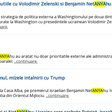
utiile cu Volodimir Zelenski si Benjamin Net
ANYA
hu
trategia de politica externa a Washingtonului pe doua dintre 
fasurate la Washington cu presedintele ucrainean Volodimir Ze
uare.
ANYA
hu au aratat nu doar prioritatile externe ale administra
paralel.
...continuare.
anul, mizele intalnirii cu Trump
 la Casa Alba, pe premierul israelian Benjamin Net
ANYA
hu. I
tia din Orientul Mijlociu.
...continuare.