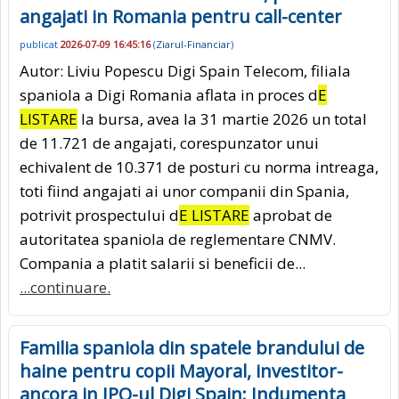
angajati in Romania pentru call-center
publicat
2026-07-09 16:45:16
(
Ziarul-Financiar
)
Autor: Liviu Popescu Digi Spain Telecom, filiala
spaniola a Digi Romania aflata in proces d
E
LISTARE
la bursa, avea la 31 martie 2026 un total
de 11.721 de angajati, corespunzator unui
echivalent de 10.371 de posturi cu norma intreaga,
toti fiind angajati ai unor companii din Spania,
potrivit prospectului d
E LISTARE
aprobat de
autoritatea spaniola de reglementare CNMV.
Compania a platit salarii si beneficii de...
...continuare.
Familia spaniola din spatele brandului de
haine pentru copii Mayoral, investitor-
ancora in IPO-ul Digi Spain: Indumenta