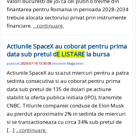
Valori Bucuresti de joi ca cel putin o treime din
finantarea pentru Romania in perioada 2028-2034
trebuie alocata sectorului privat prin instrumente
financiare.
...continuare.
Actiunile SpaceX au coborat pentru prima
data sub pretul d
E LISTARE
la bursa
publicat
2026-07-16 13:30:08
(
Income-Magazine
)
Actiunile SpaceX au scazut miercuri pentru a patra
sedinta consecutiva si au coborat pentru prima
data sub pretul de 135 de dolari pe actiune
stabilit la oferta publica initiala (IPO), transmite
CNBC. Titlurile companiei conduse de Elon Musk
au pierdut aproximativ 2% in sedinta de miercuri
si se tranzactioneaza cu circa 34% sub pretul de
[…]
...continuare.