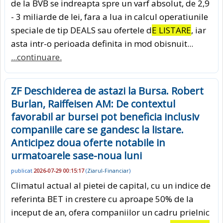
de la BVB se indreapta spre un varf absolut, de 2,9
- 3 miliarde de lei, fara a lua in calcul operatiunile
speciale de tip DEALS sau ofertele d
E LISTARE
, iar
asta intr-o perioada definita in mod obisnuit...
...continuare.
ZF Deschiderea de astazi la Bursa. Robert
Burlan, Raiffeisen AM: De contextul
favorabil ar bursei pot beneficia inclusiv
companiile care se gandesc la listare.
Anticipez doua oferte notabile in
urmatoarele sase-noua luni
publicat
2026-07-29 00:15:17
(
Ziarul-Financiar
)
Climatul actual al pietei de capital, cu un indice de
referinta BET in crestere cu aproape 50% de la
inceput de an, ofera companiilor un cadru prielnic