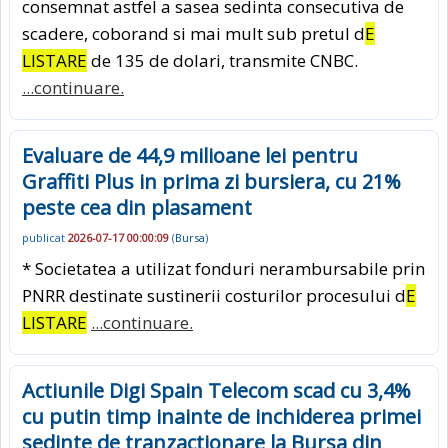
consemnat astfel a sasea sedinta consecutiva de
scadere, coborand si mai mult sub pretul d
E
LISTARE
de 135 de dolari, transmite CNBC.
...continuare.
Evaluare de 44,9 milioane lei pentru
Graffiti Plus in prima zi bursiera, cu 21%
peste cea din plasament
publicat
2026-07-17 00:00:09
(
Bursa
)
* Societatea a utilizat fonduri nerambursabile prin
PNRR destinate sustinerii costurilor procesului d
E
LISTARE
...continuare.
Actiunile Digi Spain Telecom scad cu 3,4%
cu putin timp inainte de inchiderea primei
sedinte de tranzactionare la Bursa din