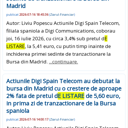
Madrid
publicat
2026-07-16 18:45:36
(
Ziarul-Financiar
)
Autor: Liviu Popescu Actiunile Digi Spain Telecom,
filiala spaniola a Digi Communications, coborau
joi, 16 iulie 2026, cu circa 3,4% sub pretul d
E
LISTARE
, la 5,41 euro, cu putin timp inainte de
inchiderea primei sedinte de tranzactionare la
Bursa din Madrid.
...continuare.
Actiunile Digi Spain Telecom au debutat la
bursa din Madrid cu o crestere de aproape
2% fata de pretul d
E LISTARE
de 5,60 euro,
in prima zi de tranzactionare de la Bursa
spaniola
publicat
2026-07-16 14:00:17
(
Ziarul-Financiar
)