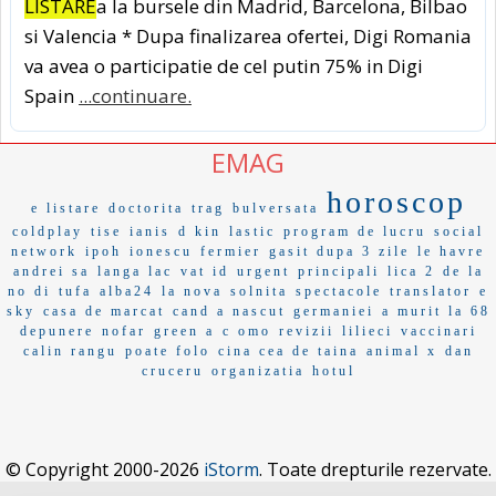
LISTARE
a la bursele din Madrid, Barcelona, Bilbao
si Valencia * Dupa finalizarea ofertei, Digi Romania
va avea o participatie de cel putin 75% in Digi
Spain
...continuare.
EMAG
horoscop
e listare
doctorita
trag
bulversata
coldplay
tise
ianis
d kin
lastic
program de lucru
social
network
ipoh
ionescu
fermier
gasit dupa 3 zile
le havre
andrei sa
langa lac
vat id
urgent
principali
lica 2
de la
no di
tufa
alba24
la nova
solnita
spectacole
translator
e
sky
casa de marcat
cand a nascut
germaniei
a murit la 68
depunere
nofar
green a
c omo
revizii
lilieci
vaccinari
calin rangu
poate folo
cina cea de taina
animal x
dan
cruceru
organizatia
hotul
© Copyright 2000-2026
iStorm
. Toate drepturile rezervate.