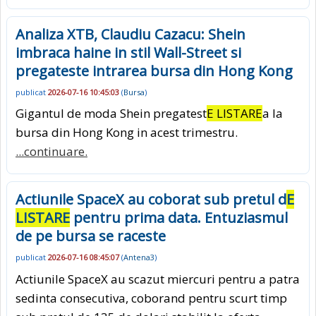
Analiza XTB, Claudiu Cazacu: Shein
imbraca haine in stil Wall-Street si
pregateste intrarea bursa din Hong Kong
publicat
2026-07-16 10:45:03
(
Bursa
)
Gigantul de moda Shein pregatest
E LISTARE
a la
bursa din Hong Kong in acest trimestru.
...continuare.
Actiunile SpaceX au coborat sub pretul d
E
LISTARE
pentru prima data. Entuziasmul
de pe bursa se raceste
publicat
2026-07-16 08:45:07
(
Antena3
)
Actiunile SpaceX au scazut miercuri pentru a patra
sedinta consecutiva, coborand pentru scurt timp