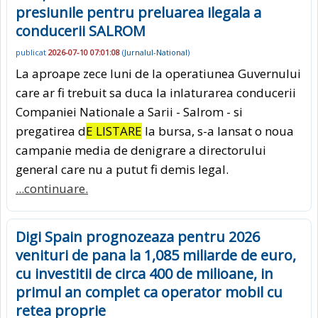
presiunile pentru preluarea ilegala a
conducerii SALROM
publicat
2026-07-10 07:01:08
(
Jurnalul-National
)
La aproape zece luni de la operatiunea Guvernului
care ar fi trebuit sa duca la inlaturarea conducerii
Companiei Nationale a Sarii - Salrom - si
pregatirea d
E LISTARE
la bursa, s-a lansat o noua
campanie media de denigrare a directorului
general care nu a putut fi demis legal.
...continuare.
Digi Spain prognozeaza pentru 2026
venituri de pana la 1,085 miliarde de euro,
cu investitii de circa 400 de milioane, in
primul an complet ca operator mobil cu
retea proprie