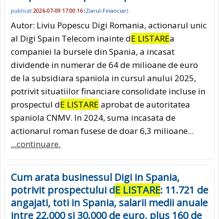
publicat
2026-07-09 17:00:16
(
Ziarul-Financiar
)
Autor: Liviu Popescu Digi Romania, actionarul unic
al Digi Spain Telecom inainte d
E LISTARE
a
companiei la bursele din Spania, a incasat
dividende in numerar de 64 de milioane de euro
de la subsidiara spaniola in cursul anului 2025,
potrivit situatiilor financiare consolidate incluse in
prospectul d
E LISTARE
aprobat de autoritatea
spaniola CNMV. In 2024, suma incasata de
actionarul roman fusese de doar 6,3 milioane...
...continuare.
Cum arata businessul Digi in Spania,
potrivit prospectului d
E LISTARE
: 11.721 de
angajati, toti in Spania, salarii medii anuale
intre 22.000 si 30.000 de euro, plus 160 de