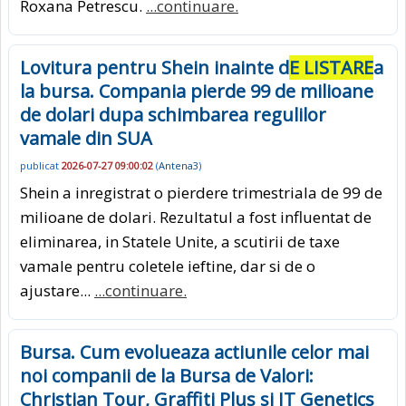
Roxana Petrescu.
...continuare.
Lovitura pentru Shein inainte d
E LISTARE
a
la bursa. Compania pierde 99 de milioane
de dolari dupa schimbarea regulilor
vamale din SUA
publicat
2026-07-27 09:00:02
(
Antena3
)
Shein a inregistrat o pierdere trimestriala de 99 de
milioane de dolari. Rezultatul a fost influentat de
eliminarea, in Statele Unite, a scutirii de taxe
vamale pentru coletele ieftine, dar si de o
ajustare...
...continuare.
Bursa. Cum evolueaza actiunile celor mai
noi companii de la Bursa de Valori:
Christian Tour, Graffiti Plus si IT Genetics