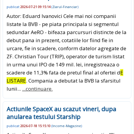
publicat
2026-07-21 09:15:14
(
Ziarul-Financiar
)
Autor: Eduard Ivanovici Cele mai noi companii
listate la BVB - pe piata principala si segmentul
sedundar AeRO - bifeaza parcursuri distincte de la
debut pana in prezent, cotatiile lor fiind fie in
urcare, fie in scadere, conform datelor agregate de
ZF. Christian Tour (TRIP), operator de turism listat
in urma unui IPO de 149 mil. lei, inregistreaza o
scadere de 11,3% fata de pretul final al ofertei d
E
LISTARE
. Compania a debutat la BVB la sfarsitul
lunii...
...continuare.
Actiunile SpaceX au scazut vineri, dupa
anularea testului Starship
publicat
2026-07-18 15:15:10
(
Income-Magazine
)