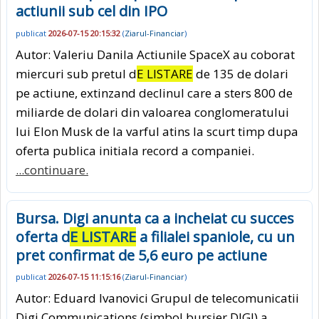
actiunii sub cel din IPO
publicat
2026-07-15 20:15:32
(
Ziarul-Financiar
)
Autor: Valeriu Danila Actiunile SpaceX au coborat
miercuri sub pretul d
E LISTARE
de 135 de dolari
pe actiune, extinzand declinul care a sters 800 de
miliarde de dolari din valoarea conglomeratului
lui Elon Musk de la varful atins la scurt timp dupa
oferta publica initiala record a companiei.
...continuare.
Bursa. Digi anunta ca a incheiat cu succes
oferta d
E LISTARE
a filialei spaniole, cu un
pret confirmat de 5,6 euro pe actiune
publicat
2026-07-15 11:15:16
(
Ziarul-Financiar
)
Autor: Eduard Ivanovici Grupul de telecomunicatii
Digi Communications (simbol bursier DIGI) a