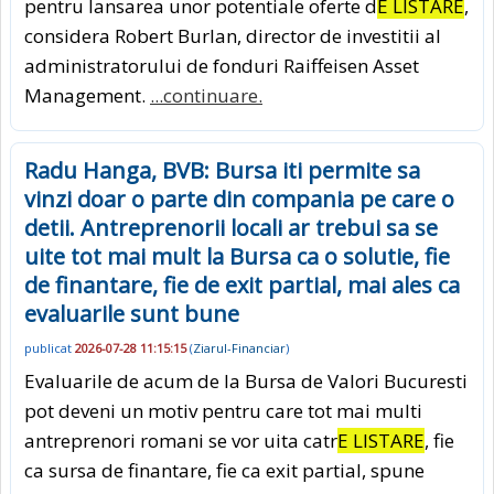
pentru lansarea unor potentiale oferte d
E LISTARE
,
considera Robert Burlan, director de investitii al
administratorului de fonduri Raiffeisen Asset
Management.
...continuare.
Radu Hanga, BVB: Bursa iti permite sa
vinzi doar o parte din compania pe care o
detii. Antreprenorii locali ar trebui sa se
uite tot mai mult la Bursa ca o solutie, fie
de finantare, fie de exit partial, mai ales ca
evaluarile sunt bune
publicat
2026-07-28 11:15:15
(
Ziarul-Financiar
)
Evaluarile de acum de la Bursa de Valori Bucuresti
pot deveni un motiv pentru care tot mai multi
antreprenori romani se vor uita catr
E LISTARE
, fie
ca sursa de finantare, fie ca exit partial, spune