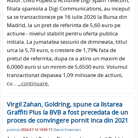
Autor: Liviu Popescu Actiunile Digi Spain Telecom,
filiala spaniola a Digi Communications, au inceput
sa se tranzactioneze pe 16 iulie 2026 la Bursa din
Madrid, la un pret de referinta de 5,60 euro pe
actiune - nivelul stabilit pentru oferta publica
initiala. La jumatatea sesiunii de dimineata, titlul
urca la 5,70 euro, o crestere de 1,79% fata de
pretul de referinta, dupa ce a atins un maxim de
6,0060 euro si un minim de 5,6500 euro. Volumul
tranzactionat depasea 1,09 milioane de actiuni,
cu...
...continuare.
Virgil Zahan, Goldring, spune ca listarea
Graffiti Plus la BVB a fost precedata de un
proces de convingere pornit inca din 2021
publicat
2026-07-16 14:00:17
(
Ziarul-Financiar
)