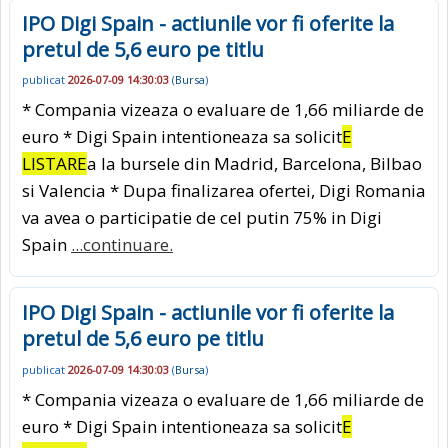
IPO Digi Spain - actiunile vor fi oferite la
pretul de 5,6 euro pe titlu
publicat
2026-07-09 14:30:03
(
Bursa
)
* Compania vizeaza o evaluare de 1,66 miliarde de
euro * Digi Spain intentioneaza sa solicit
E
LISTARE
a la bursele din Madrid, Barcelona, Bilbao
si Valencia * Dupa finalizarea ofertei, Digi Romania
va avea o participatie de cel putin 75% in Digi
Spain
...continuare.
IPO Digi Spain - actiunile vor fi oferite la
pretul de 5,6 euro pe titlu
publicat
2026-07-09 14:30:03
(
Bursa
)
* Compania vizeaza o evaluare de 1,66 miliarde de
euro * Digi Spain intentioneaza sa solicit
E