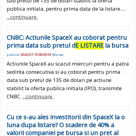
sub pretul de 135 de dolari stabilit la oferta
publica initiala, pentru prima data de la listare....
...continuare.
CNBC: Actiunile SpaceX au coborat pentru
prima data sub pretul d
E LISTARE
la bursa
publicat
2026-07-16 08:00:03
(
Bursa
)
Actiunile SpaceX au scazut miercuri pentru a patra
sedinta consecutiva si au coborat pentru prima
data sub pretul de 135 de dolari pe actiune
stabilit la oferta publica initiala (IPO), transmite
CNBC.
...continuare.
Cu ce s-au ales investitorii din SpaceX la o
luna dupa listare? O scadere de 40% a
valorii companiei pe bursa si un pret al