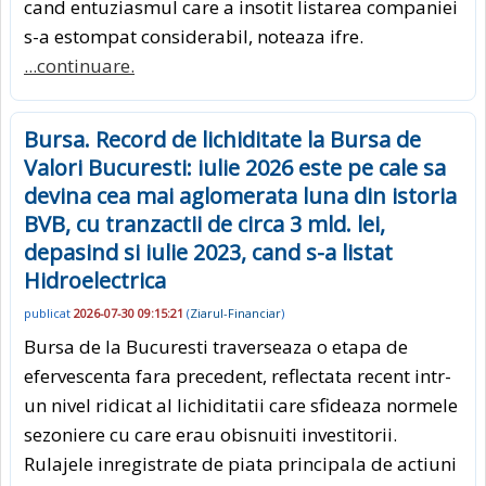
cand entuziasmul care a insotit listarea companiei
s-a estompat considerabil, noteaza ifre.
...continuare.
Bursa. Record de lichiditate la Bursa de
Valori Bucuresti: iulie 2026 este pe cale sa
devina cea mai aglomerata luna din istoria
BVB, cu tranzactii de circa 3 mld. lei,
depasind si iulie 2023, cand s-a listat
Hidroelectrica
publicat
2026-07-30 09:15:21
(
Ziarul-Financiar
)
Bursa de la Bucuresti traverseaza o etapa de
efervescenta fara precedent, reflectata recent intr-
un nivel ridicat al lichiditatii care sfideaza normele
sezoniere cu care erau obisnuiti investitorii.
Rulajele inregistrate de piata principala de actiuni