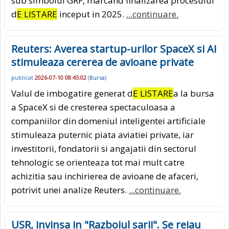
sub simbolul GRF, marcand finalizarea procesului
d
E LISTARE
inceput in 2025.
...continuare.
Reuters: Averea startup-urilor SpaceX si AI
stimuleaza cererea de avioane private
publicat
2026-07-10 08:45:02
(
Bursa
)
Valul de imbogatire generat d
E LISTARE
a la bursa
a SpaceX si de cresterea spectaculoasa a
companiilor din domeniul inteligentei artificiale
stimuleaza puternic piata aviatiei private, iar
investitorii, fondatorii si angajatii din sectorul
tehnologic se orienteaza tot mai mult catre
achizitia sau inchirierea de avioane de afaceri,
potrivit unei analize Reuters.
...continuare.
USR, invinsa in "Razboiul sarii". Se reiau