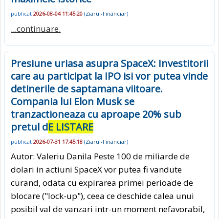
publicat
2026-08-04 11:45:20
(
Ziarul-Financiar
)
...continuare.
Presiune uriasa asupra SpaceX: Investitorii
care au participat la IPO isi vor putea vinde
detinerile de saptamana viitoare.
Compania lui Elon Musk se
tranzactioneaza cu aproape 20% sub
pretul d
E LISTARE
publicat
2026-07-31 17:45:18
(
Ziarul-Financiar
)
Autor: Valeriu Danila Peste 100 de miliarde de
dolari in actiuni SpaceX vor putea fi vandute
curand, odata cu expirarea primei perioade de
blocare ("lock-up"), ceea ce deschide calea unui
posibil val de vanzari intr-un moment nefavorabil,