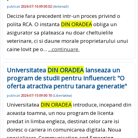
publicat
2026-07-16 09:00:02
(
Antena3
)
Decizie fara precedent intr-un proces privind o
polita RCA. O instanta
DIN ORADEA
obliga un
asigurator sa plateasca nu doar cheltuielile
veterinare, ci si daune morale proprietarului unui
caine lovit pe o...
...continuare.
Universitatea
DIN ORADEA
lanseaza un
program de studii pentru influenceri: "O
oferta atractiva pentru tanara generatie"
publicat
2026-07-15 09:00:10
(
Libertatea
)
Universitatea
DIN ORADEA
introduce, incepand din
aceasta toamna, un nou program de licenta
predat in limba engleza, destinat celor care isi
doresc o cariera in comunicarea digitala. Noua
specializare, Communication and Emerging