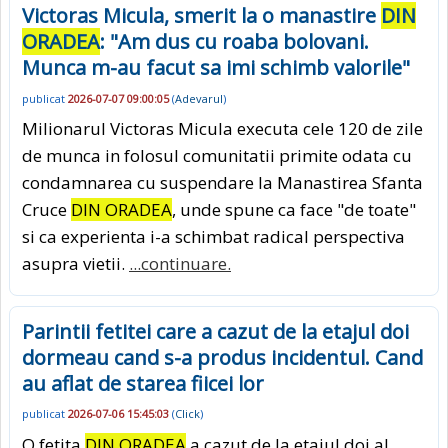
Victoras Micula, smerit la o manastire
DIN
ORADEA
: "Am dus cu roaba bolovani.
Munca m-au facut sa imi schimb valorile"
publicat
2026-07-07 09:00:05
(
Adevarul
)
Milionarul Victoras Micula executa cele 120 de zile
de munca in folosul comunitatii primite odata cu
condamnarea cu suspendare la Manastirea Sfanta
Cruce
DIN ORADEA
, unde spune ca face "de toate"
si ca experienta i-a schimbat radical perspectiva
asupra vietii.
...continuare.
Parintii fetitei care a cazut de la etajul doi
dormeau cand s-a produs incidentul. Cand
au aflat de starea fiicei lor
publicat
2026-07-06 15:45:03
(
Click
)
O fetita
DIN ORADEA
a cazut de la etajul doi al