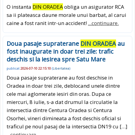
O instanta
DIN ORADEA
obliga un asigurator RCA
sa ii plateasca daune morale unui barbat, al carui
caine a fost ranit intr-un accident!
...continuare.
Doua pasaje supraterane
DIN ORADEA
au
fost inaugurate in doar trei zile: trafic
deschis si la iesirea spre Satu Mare
publicat
2026-07-10 22:15:10
(
Libertatea
)
Doua pasaje supraterane au fost deschise in
Oradea in doar trei zile, deblocand unele dintre
cele mai aglomerate iesiri din oras. Dupa ce
miercuri, 8 iulie, s-a dat drumul la circulatie la
intersectia dintre Centura Oradea si Centura
Osorhei, vineri dimineata a fost deschis oficial si
traficul pe noul pasaj de la intersectia DN19 cu […]
...continuare.