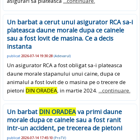
asigurari sa plateasca
...continuare.
Un barbat a cerut unui asigurator RCA sa-i
plateasca daune morale dupa ce cainele
sau a fost lovit de masina. Ce a decis
instanta
publicat
2026-07-14 19:30:28
(
Adevarul
)
Un asigurator RCA a fost obligat sa-i plateasca
daune morale stapanului unui caine, dupa ce
animalul a fost lovit de o masina pe o trecere de
pietoni
DIN ORADEA
, in martie 2024.
...continuare.
Un barbat
DIN ORADEA
va primi daune
morale dupa ce cainele sau a fost ranit
intr-un accident, pe trecerea de pietoni
publicat
2026-07-14 17:45:10
(
ProTV
)