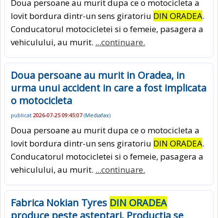
Doua persoane au murit dupa ce o motocicleta a
lovit bordura dintr-un sens giratoriu
DIN ORADEA
.
Conducatorul motocicletei si o femeie, pasagera a
vehiculului, au murit.
...continuare.
Doua persoane au murit in Oradea, in
urma unui accident in care a fost implicata
o motocicleta
publicat
2026-07-25 09:45:07
(
Mediafax
)
Doua persoane au murit dupa ce o motocicleta a
lovit bordura dintr-un sens giratoriu
DIN ORADEA
.
Conducatorul motocicletei si o femeie, pasagera a
vehiculului, au murit.
...continuare.
Fabrica Nokian Tyres
DIN ORADEA
produce peste asteptari. Productia se