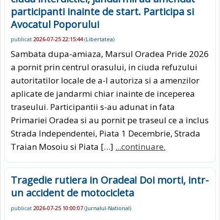
participanti inainte de start. Participa si
Avocatul Poporului
publicat
2026-07-25 22:15:44
(
Libertatea
)
Sambata dupa-amiaza, Marsul Oradea Pride 2026
a pornit prin centrul orasului, in ciuda refuzului
autoritatilor locale de a-l autoriza si a amenzilor
aplicate de jandarmi chiar inainte de inceperea
traseului. Participantii s-au adunat in fata
Primariei Oradea si au pornit pe traseul ce a inclus
Strada Independentei, Piata 1 Decembrie, Strada
Traian Mosoiu si Piata […]
...continuare.
Tragedie rutiera in Oradea! Doi morti, intr-
un accident de motocicleta
publicat
2026-07-25 10:00:07
(
Jurnalul-National
)