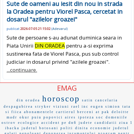
Sute de oameni au iesit din nou in strada
la Oradea pentru Viorel Pasca, cercetat in
dosarul "azilelor groazei"
publicat
2026-07-05 21:15:02
(
Adevarul
)
Sute de persoane s-au adunat duminica seara in
Piata Unirii
DIN ORADEA
pentru a-si exprima
sustinerea fata de Viorel Pasca, pus sub control
judiciar in dosarul privind "azilele groazei".
...continuare.
EMAG
horoscop
din oradea
satin
cancelaria
despagubirea
stryker
viziuni
rael inc
eugen simion
tata
si fiica
abonamentele
cartierul berceni
at pak
deloitte
madr
okur
puiu popovici
aires
ipoteza soc
domeniile
ostrov
ecologice
accident pe dn6
judete
candidatii
ziua 1
ibacka
judetul botosani
politi
dinita
economie
judetul
galati
nepoluant
depunerea juramantului
program pentr