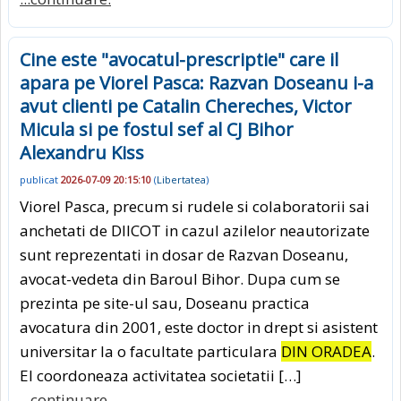
Cine este "avocatul-prescriptie" care il
apara pe Viorel Pasca: Razvan Doseanu i-a
avut clienti pe Catalin Chereches, Victor
Micula si pe fostul sef al CJ Bihor
Alexandru Kiss
publicat
2026-07-09 20:15:10
(
Libertatea
)
Viorel Pasca, precum si rudele si colaboratorii sai
anchetati de DIICOT in cazul azilelor neautorizate
sunt reprezentati in dosar de Razvan Doseanu,
avocat-vedeta din Baroul Bihor. Dupa cum se
prezinta pe site-ul sau, Doseanu practica
avocatura din 2001, este doctor in drept si asistent
universitar la o facultate particulara
DIN ORADEA
.
El coordoneaza activitatea societatii […]
...continuare.