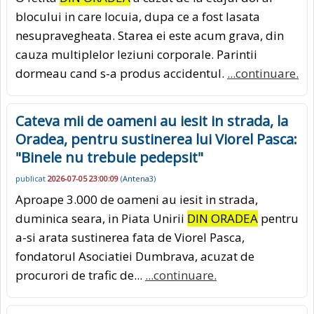
blocului in care locuia, dupa ce a fost lasata
nesupravegheata. Starea ei este acum grava, din
cauza multiplelor leziuni corporale. Parintii
dormeau cand s-a produs accidentul.
...continuare.
Cateva mii de oameni au iesit in strada, la
Oradea, pentru sustinerea lui Viorel Pasca:
"Binele nu trebuie pedepsit"
publicat
2026-07-05 23:00:09
(
Antena3
)
Aproape 3.000 de oameni au iesit in strada,
duminica seara, in Piata Unirii
DIN ORADEA
pentru
a-si arata sustinerea fata de Viorel Pasca,
fondatorul Asociatiei Dumbrava, acuzat de
procurori de trafic de...
...continuare.