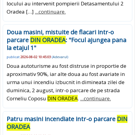
locului au intervenit pompierii Detasamentului 2
Oradea […]
...continuare.
Doua masini, mistuite de flacari intr-o
parcare
DIN ORADEA
: "Focul ajungea pana
la etajul 1"
publicat
2026-08-02 10:45:03
(
Adevarul
)
Doua autoturisme au fost distruse in proportie de
aproximativ 90%, iar alte doua au fost avariate in
urma unui incendiu izbucnit in dimineata zilei de
duminica, 2 august, intr-o parcare de pe strada
Corneliu Coposu
DIN ORADEA
.
...continuare.
Patru masini incendiate intr-o parcare
DIN
ORADEA