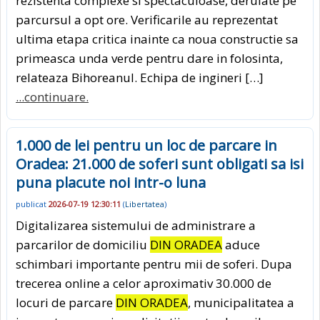
rezistenta complexe si spectaculoase, derulate pe
parcursul a opt ore. Verificarile au reprezentat
ultima etapa critica inainte ca noua constructie sa
primeasca unda verde pentru dare in folosinta,
relateaza Bihoreanul. Echipa de ingineri […]
...continuare.
1.000 de lei pentru un loc de parcare in
Oradea: 21.000 de soferi sunt obligati sa isi
puna placute noi intr-o luna
publicat
2026-07-19 12:30:11
(
Libertatea
)
Digitalizarea sistemului de administrare a
parcarilor de domiciliu
DIN ORADEA
aduce
schimbari importante pentru mii de soferi. Dupa
trecerea online a celor aproximativ 30.000 de
locuri de parcare
DIN ORADEA
, municipalitatea a