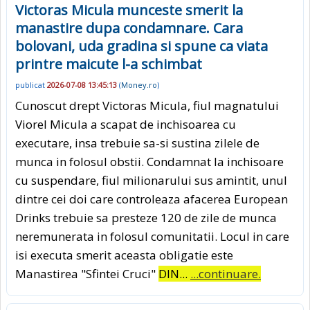
Victoras Micula munceste smerit la
manastire dupa condamnare. Cara
bolovani, uda gradina si spune ca viata
printre maicute l-a schimbat
publicat
2026-07-08 13:45:13
(
Money.ro
)
Cunoscut drept Victoras Micula, fiul magnatului
Viorel Micula a scapat de inchisoarea cu
executare, insa trebuie sa-si sustina zilele de
munca in folosul obstii. Condamnat la inchisoare
cu suspendare, fiul milionarului sus amintit, unul
dintre cei doi care controleaza afacerea European
Drinks trebuie sa presteze 120 de zile de munca
neremunerata in folosul comunitatii. Locul in care
isi executa smerit aceasta obligatie este
Manastirea "Sfintei Cruci"
DIN...
...continuare.