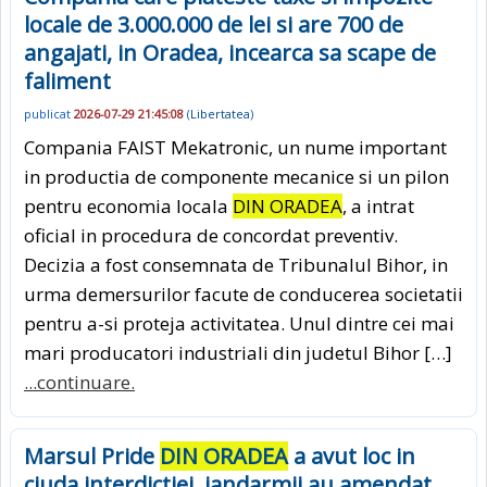
locale de 3.000.000 de lei si are 700 de
angajati, in Oradea, incearca sa scape de
faliment
publicat
2026-07-29 21:45:08
(
Libertatea
)
Compania FAIST Mekatronic, un nume important
in productia de componente mecanice si un pilon
pentru economia locala
DIN ORADEA
, a intrat
oficial in procedura de concordat preventiv.
Decizia a fost consemnata de Tribunalul Bihor, in
urma demersurilor facute de conducerea societatii
pentru a-si proteja activitatea. Unul dintre cei mai
mari producatori industriali din judetul Bihor […]
...continuare.
Marsul Pride
DIN ORADEA
a avut loc in
ciuda interdictiei, jandarmii au amendat