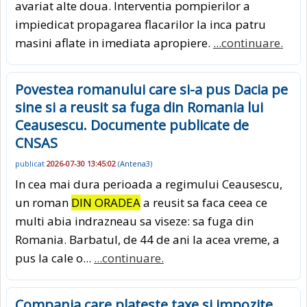
avariat alte doua. Interventia pompierilor a
impiedicat propagarea flacarilor la inca patru
masini aflate in imediata apropiere.
...continuare.
Povestea romanului care si-a pus Dacia pe
sine si a reusit sa fuga din Romania lui
Ceausescu. Documente publicate de
CNSAS
publicat
2026-07-30 13:45:02
(
Antena3
)
In cea mai dura perioada a regimului Ceausescu,
un roman
DIN ORADEA
a reusit sa faca ceea ce
multi abia indrazneau sa viseze: sa fuga din
Romania. Barbatul, de 44 de ani la acea vreme, a
pus la cale o...
...continuare.
Compania care plateste taxe si impozite