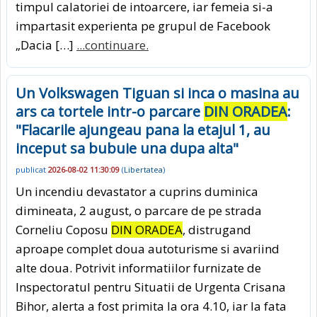
timpul calatoriei de intoarcere, iar femeia si-a
impartasit experienta pe grupul de Facebook
„Dacia […]
...continuare.
Un Volkswagen Tiguan si inca o masina au
ars ca tortele intr-o parcare
DIN ORADEA
:
"Flacarile ajungeau pana la etajul 1, au
inceput sa bubuie una dupa alta"
publicat
2026-08-02 11:30:09
(
Libertatea
)
Un incendiu devastator a cuprins duminica
dimineata, 2 august, o parcare de pe strada
Corneliu Coposu
DIN ORADEA
, distrugand
aproape complet doua autoturisme si avariind
alte doua. Potrivit informatiilor furnizate de
Inspectoratul pentru Situatii de Urgenta Crisana
Bihor, alerta a fost primita la ora 4.10, iar la fata