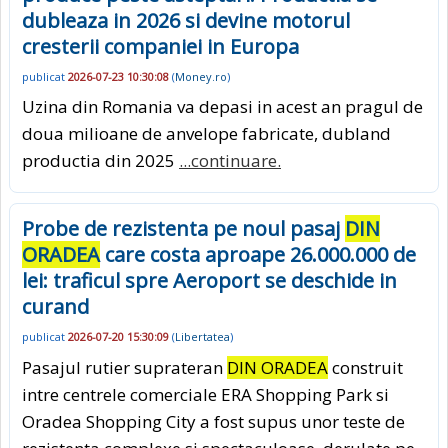
dubleaza in 2026 si devine motorul
cresterii companiei in Europa
publicat
2026-07-23 10:30:08
(
Money.ro
)
Uzina din Romania va depasi in acest an pragul de
doua milioane de anvelope fabricate, dubland
productia din 2025
...continuare.
Probe de rezistenta pe noul pasaj
DIN
ORADEA
care costa aproape 26.000.000 de
lei: traficul spre Aeroport se deschide in
curand
publicat
2026-07-20 15:30:09
(
Libertatea
)
Pasajul rutier suprateran
DIN ORADEA
construit
intre centrele comerciale ERA Shopping Park si
Oradea Shopping City a fost supus unor teste de