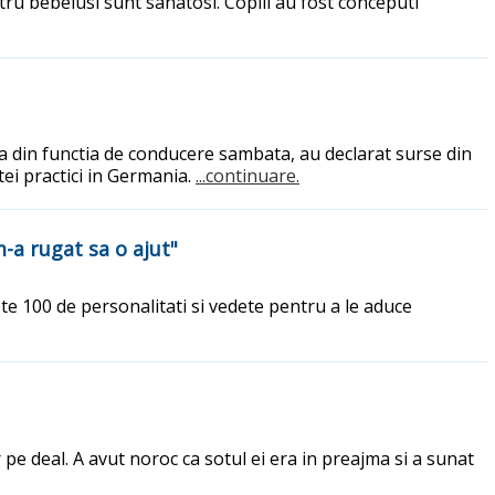
atru bebelusi sunt sanatosi. Copiii au fost conceputi
a din functia de conducere sambata, au declarat surse din
tei practici in Germania.
...continuare.
-a rugat sa o ajut"
te 100 de personalitati si vedete pentru a le aduce
 pe deal. A avut noroc ca sotul ei era in preajma si a sunat