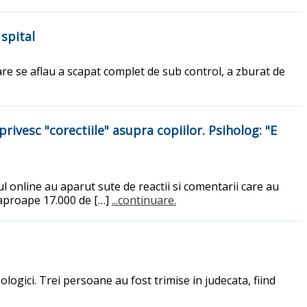
 spital
are se aflau a scapat complet de sub control, a zburat de
ivesc "corectiile" asupra copiilor. Psiholog: "E
ul online au aparut sute de reactii si comentarii care au
e aproape 17.000 de […]
...continuare.
iologici. Trei persoane au fost trimise in judecata, fiind