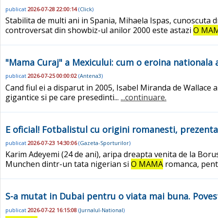
publicat
2026-07-28 22:00:14
(
Click
)
Stabilita de multi ani in Spania, Mihaela Ispas, cunoscuta dr
controversat din showbiz-ul anilor 2000 este astazi
O MA
"Mama Curaj" a Mexicului: cum o eroina nationala a
publicat
2026-07-25 00:00:02
(
Antena3
)
Cand fiul ei a disparut in 2005, Isabel Miranda de Wallace 
gigantice si pe care presedinti...
...continuare.
E oficial! Fotbalistul cu origini romanesti, prezent
publicat
2026-07-23 14:30:06
(
Gazeta-Sporturilor
)
Karim Adeyemi (24 de ani), aripa dreapta venita de la Borus
Munchen dintr-un tata nigerian si
O MAMA
romanca, pentru
S-a mutat in Dubai pentru o viata mai buna. Povest
publicat
2026-07-22 16:15:08
(
Jurnalul-National
)