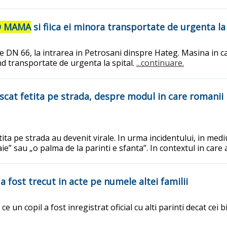
O MAMA
si fiica ei minora transportate de urgenta la
 pe DN 66, la intrarea in Petrosani dinspre Hateg. Masina in c
ind transportate de urgenta la spital.
...continuare.
at fetita pe strada, despre modul in care romanii pr
ta pe strada au devenit virale. In urma incidentului, in medi
ie” sau „o palma de la parinti e sfanta”. In contextul in car
a fost trecut in acte pe numele altei familii
un copil a fost inregistrat oficial cu alti parinti decat cei b