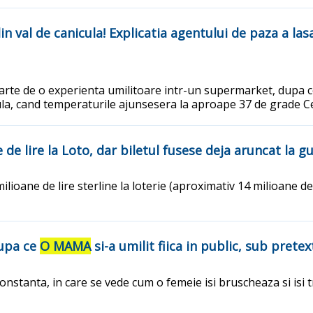
n val de canicula! Explicatia agentului de paza a las
parte de o experienta umilitoare intr-un supermarket, dupa ce
icula, cand temperaturile ajunsesera la aproape 37 de grade C
e de lire la Loto, dar biletul fusese deja aruncat la g
ilioane de lire sterline la loterie (aproximativ 14 milioane de
dupa ce
O MAMA
si-a umilit fiica in public, sub prete
onstanta, in care se vede cum o femeie isi bruscheaza si isi tr