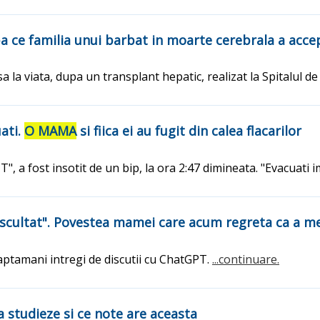
pa ce familia unui barbat in moarte cerebrala a accep
 la viata, dupa un transplant hepatic, realizat la Spitalul de
ati.
O MAMA
si fiica ei au fugit din calea flacarilor
 a fost insotit de un bip, la ora 2:47 dimineata. "Evacuati im
scultat". Povestea mamei care acum regreta ca a mer
saptamani intregi de discutii cu ChatGPT.
...continuare.
sa studieze si ce note are aceasta