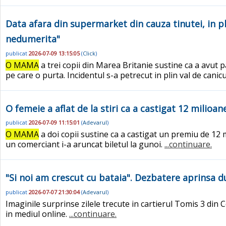
Data afara din supermarket din cauza tinutei, in pli
nedumerita"
publicat
2026-07-09 13:15:05
(
Click
)
O MAMA
a trei copii din Marea Britanie sustine ca a avut 
pe care o purta. Incidentul s-a petrecut in plin val de can
O femeie a aflat de la stiri ca a castigat 12 milioan
publicat
2026-07-09 11:15:01
(
Adevarul
)
O MAMA
a doi copii sustine ca a castigat un premiu de 12 m
un comerciant i-a aruncat biletul la gunoi.
...continuare.
"Si noi am crescut cu bataia". Dezbatere aprinsa 
publicat
2026-07-07 21:30:04
(
Adevarul
)
Imaginile surprinse zilele trecute in cartierul Tomis 3 din C
in mediul online.
...continuare.