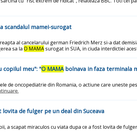
 sarcina cu "risc extrem de ridicat", relateaza BBC. Toti cei p
pa scandalul mamei-surogat
reapta al cancelarului german Friedrich Merz si-a dat demisi
gerea sa la
O MAMA
surogat in SUA, in ciuda interdictiei aces
u copilul meu": "
O MAMA
bolnava in faza terminala m
talele de oncopediatrie din Romania, o actiune care uneste pes
ontinuare.
 lovita de fulger pe un deal din Suceava
, a scapat miraculos cu viata dupa ce a fost lovita de fulger