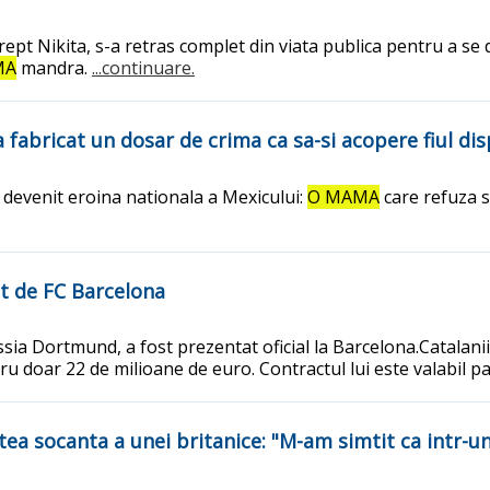
ept Nikita, s-a retras complet din viata publica pentru a se d
MA
mandra.
...continuare.
 fabricat un dosar de crima ca sa-si acopere fiul di
a devenit eroina nationala a Mexicului:
O MAMA
care refuza s
at de FC Barcelona
sia Dortmund, a fost prezentat oficial la Barcelona.Catalani
 doar 22 de milioane de euro. Contractul lui este valabil pana
ea socanta a unei britanice: "M-am simtit ca intr-un