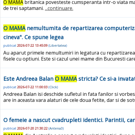
O MAMA
britanica povesteste cumsperanta intr-o viata mai 
de trei saptamani.
...continuare.
O MAMA
nemultumita de repartizarea computerizata 
cineva". Ce spune legea
publicat
2026-07-22 13:45:09
(
Libertatea
)
Au aparut primele nemultumiri in legatura cu repartizarea co
fisele cu optiuni. Este si cazul unei mame din Bucuresti car
Este Andreea Balan
O MAMA
stricta? Ce si-a invata
publicat
2026-07-22 11:00:03
(
Click
)
Andreea Balan isi deschide sufletul in fata fanilor si vorbe
are in aceasta vara alaturi de cele doua fetite, dar si de s
O femeie a nascut cvadrupleti identici. Parintii, c
publicat
2026-07-20 21:30:22
(
Antena3
)