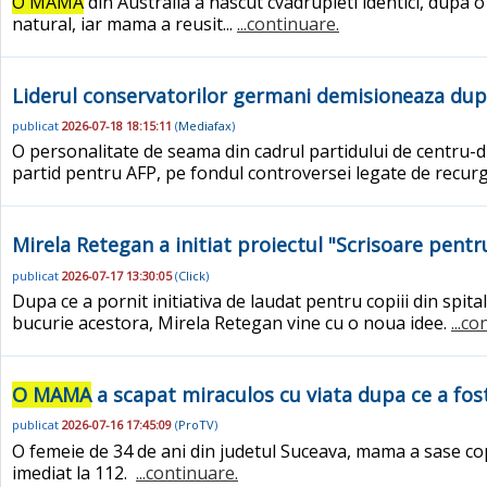
O MAMA
din Australia a nascut cvadrupleti identici, dupa o
natural, iar mama a reusit...
...continuare.
Liderul conservatorilor germani demisioneaza du
publicat
2026-07-18 18:15:11
(
Mediafax
)
O personalitate de seama din cadrul partidului de centru-d
partid pentru AFP, pe fondul controversei legate de recur
Mirela Retegan a initiat proiectul "Scrisoare pentr
publicat
2026-07-17 13:30:05
(
Click
)
Dupa ce a pornit initiativa de laudat pentru copiii din spi
bucurie acestora, Mirela Retegan vine cu o noua idee.
...c
O MAMA
a scapat miraculos cu viata dupa ce a fost
publicat
2026-07-16 17:45:09
(
ProTV
)
O femeie de 34 de ani din judetul Suceava, mama a sase copii
imediat la 112.
...continuare.