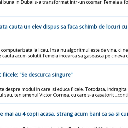
buna in Dubai s-a transformat intr-un cosmar. Femeia a fost 
cauta un elev dispus sa faca schimb de locuri cu co
mputerizata la liceu. Insa nu algoritmul este de vina, ci nea
e cauta acum solutii. Femeia incearca sa gaseasca pe cineva c
t fiicele: "Se descurca singure"
ste despre modul in care isi educa fiicele. Totodata, indragita
otul sau, tenismenul Victor Cornea, cu care s-a casatorit
...con
are mai au 4 copii acasa, strang acum bani ca sa-si c