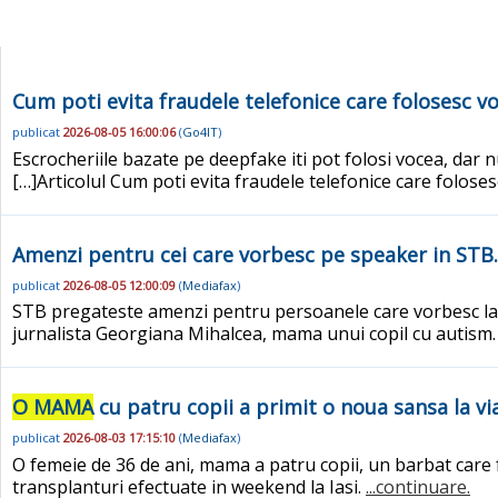
Cum poti evita fraudele telefonice care folosesc voc
publicat
2026-08-05 16:00:06
(
Go4IT
)
Escrocheriile bazate pe deepfake iti pot folosi vocea, dar nu
[…]Articolul Cum poti evita fraudele telefonice care foloses
Amenzi pentru cei care vorbesc pe speaker in STB. 
publicat
2026-08-05 12:00:09
(
Mediafax
)
STB pregateste amenzi pentru persoanele care vorbesc la t
jurnalista Georgiana Mihalcea, mama unui copil cu autism
O MAMA
cu patru copii a primit o noua sansa la via
publicat
2026-08-03 17:15:10
(
Mediafax
)
O femeie de 36 de ani, mama a patru copii, un barbat care f
transplanturi efectuate in weekend la Iasi.
...continuare.