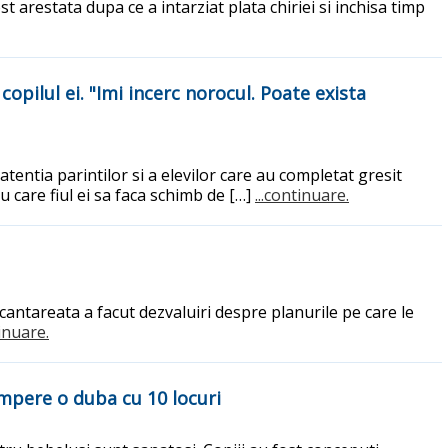
arestata dupa ce a intarziat plata chiriei si inchisa timp
pilul ei. "Imi incerc norocul. Poate exista
tentia parintilor si a elevilor care au completat gresit
u care fiul ei sa faca schimb de […]
...continuare.
 cantareata a facut dezvaluiri despre planurile pe care le
tinuare.
umpere o duba cu 10 locuri