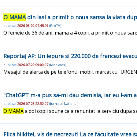
O MAMA
din Iasi a primit o noua sansa la viata du
publicat
2026-08-02 07:45:09
(
ProTV
)
O femeie de 36 de ani, mama a 4 copii, a primit o noua sansa
Reportaj AP: Un iepure si 220.000 de francezi evacu
publicat
2026-07-29 09:00:07
(
Mediafax
)
Mesajul de alerta de pe telefonul mobil, marcat cu "URGENT",
"ChatGPT m-a pus sa-mi dau demisia, iar eu l-am a
publicat
2026-07-28 22:30:07
(
Jurnalul-National
)
O MAMA
a doi copii spune ca a renuntat la serviciu dupa 
Fiica Nikitei, vis de necrezut! La ce facultate vrea 