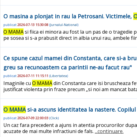
O masina a plonjat in rau la Petrosani. Victimele,
publicat
2026-07-13 15:30:08
(
Jurnalul-National
)
O MAMA
si fiica ei minora au fost la un pas de o tragedie
pe sosea si s-a prabusit direct in albia unui rau, ambele fi
Ce spune cazul mamei din Constanta, care si-a brusc
greu sa recunoastem ca parintii ne-au facut rau"
publicat
2026-07-11 11:15:11
(
Libertatea
)
Imaginile cu
O MAMA
din Constanta care isi bruscheaza feti
justificat violenta prin fraze precum „si noi am mancat bata
O MAMA
si-a ascuns identitatea la nastere. Copilul 
publicat
2026-07-09 22:00:03
(
Click
)
Un caz fara precedent a ajuns in atentia procurorilor dupa ce 
acuzate de mai multe infractiuni de fals.
...continuare.