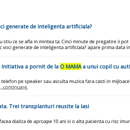
i generate de inteligenta artificiala?
 stiu ce se afla in mintea ta. Cinci minute de pregatire ii pot
c voci generate de inteligenta artificiala? apare prima data i
Initiativa a pornit de la
O MAMA
a unui copil cu au
elefon pe speaker sau asculta muzica fara casti in mijloacel
.
...continuare.
ta. Trei transplanturi reusite la Iasi
acea dializa de aproape 10 ani si o alta pacienta cu risc imun