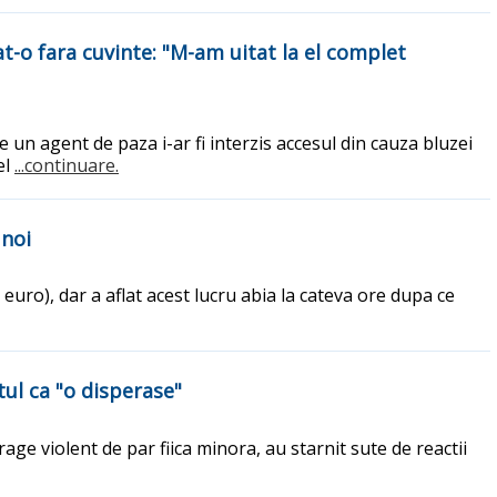
at-o fara cuvinte: "M-am uitat la el complet
 un agent de paza i-ar fi interzis accesul din cauza bluzei
el
...continuare.
unoi
 euro), dar a aflat acest lucru abia la cateva ore dupa ce
xtul ca "o disperase"
age violent de par fiica minora, au starnit sute de reactii