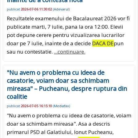
publicat
2026-07-06 11:30:02
(
Adevarul
)
Rezultatele examenului de Bacalaureat 2026 vor fi
publicate marti, 7 iulie, pana la ora 12:00. Elevii
pot depune cerere pentru vizualizarea lucrarilor
doar pe 7 iulie, inainte de a decide
DACA DE
pun
sau nu contestatie.
...continuare.
"Nu avem o problema cu ideea de
casatorie, voiam doar sa schimbam
mireasa" – Pucheanu, despre ruptura din
coalitie
publicat
2026-07-05 16:15:10
(
Mediafax
)
"Nu avem o problema cu ideea de casatorie, voiam
doar sa schimbam mireasa". Asa a descris
primarul PSD al Galatiului, Ionut Pucheanu,