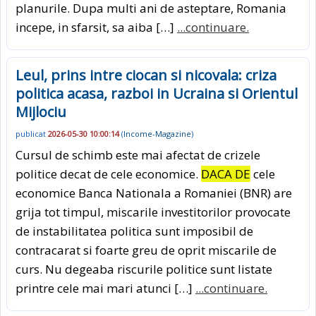
planurile. Dupa multi ani de asteptare, Romania
incepe, in sfarsit, sa aiba […]
...continuare.
Leul, prins intre ciocan si nicovala: criza
politica acasa, razboi in Ucraina si Orientul
Mijlociu
publicat
2026-05-30 10:00:14
(
Income-Magazine
)
Cursul de schimb este mai afectat de crizele
politice decat de cele economice.
DACA DE
cele
economice Banca Nationala a Romaniei (BNR) are
grija tot timpul, miscarile investitorilor provocate
de instabilitatea politica sunt imposibil de
contracarat si foarte greu de oprit miscarile de
curs. Nu degeaba riscurile politice sunt listate
printre cele mai mari atunci […]
...continuare.