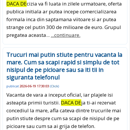
DACA DE
cizia va fi luata in zilele urmatoare, oferta
publica initiala ar putea incepe comercializarea
formala inca din saptamana viitoare si ar putea
strange cel putin 300 de milioane de euro. Grupul
pregatea aceasta...
...continuare.
Trucuri mai putin stiute pentru vacanta la
mare. Cum sa scapi rapid si simplu de tot
nisipul de pe picioare sau sa iti tii in
siguranta telefonul
publicat
2026-06-19 17:30:03
(
Click
)
Vacanta de vara a inceput oficial, iar plajele isi
asteapta primii turistii.
DACA DE
ja ti-ai rezervat
concediul la mare, afla cateva dintre trucurile mai
putin stiute despre cum sa scapi de nisipul de pe
picioare sau cum sa ai grija de telefon.