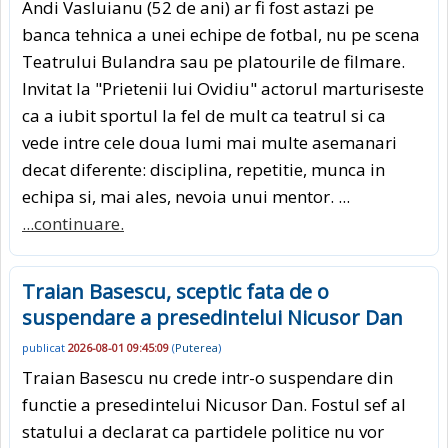
Andi Vasluianu (52 de ani) ar fi fost astazi pe
banca tehnica a unei echipe de fotbal, nu pe scena
Teatrului Bulandra sau pe platourile de filmare.
Invitat la "Prietenii lui Ovidiu" actorul marturiseste
ca a iubit sportul la fel de mult ca teatrul si ca
vede intre cele doua lumi mai multe asemanari
decat diferente: disciplina, repetitie, munca in
echipa si, mai ales, nevoia unui mentor. ...
...continuare.
Traian Basescu, sceptic fata de o
suspendare a presedintelui Nicusor Dan
publicat
2026-08-01 09:45:09
(
Puterea
)
Traian Basescu nu crede intr-o suspendare din
functie a presedintelui Nicusor Dan. Fostul sef al
statului a declarat ca partidele politice nu vor