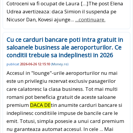
Cotroceni va fi ocupat de Laura […]The post Elena
Udrea avertizeaza: daca Simion il suspenda pe
Nicusor Dan, Kovesi ajunge...
...continuare.
Cu ce carduri bancare poti intra gratuit in
saloanele business ale aeroporturilor. Ce
conditii trebuie sa indeplinesti in 2026
publicat
2026-06-26 12:15:10
(
Money.ro
)
Accesul in "lounge"-urile aeroporturilor nu mai
este un privilegiu rezervat exclusiv pasagerilor
care calatoresc la clasa business. Tot mai multi
romani pot beneficia gratuit de aceste saloane
premium
DACA DE
tin anumite carduri bancare si
indeplinesc conditiile impuse de bancile care le
emit. Totusi, simpla posesie a unui card premium
nu garanteaza automat accesul. In cele ... Mai