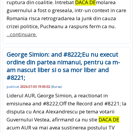
ruptura din coalitie. Intrebat
DACA DE
molarea
guvernului a fost o greseala, intr-un context in care
Romania risca retrogradarea la junk din cauza
crizei politice, Pucheanu a raspuns ferm ca nu.
...continuare.
George Simion: and #8222;Eu nu execut
ordine din partea nimanui, pentru ca m-
am nascut liber si o sa mor liber and
#8221;
publicat
2026-07-03 19:00:02
(
Bursa
)
Liderul AUR, George Simion, a reactionat in
emisiunea and #8222;Off the Record and #8221; la
disputa cu Anca Alexandrescu pe tema votarii
Guvernului Vestea, afirmand ca nu stie
DACA DE
acum AUR va mai avea sustinerea postului TV