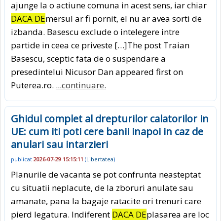
ajunge la o actiune comuna in acest sens, iar chiar
DACA DE
mersul ar fi pornit, el nu ar avea sorti de
izbanda. Basescu exclude o intelegere intre
partide in ceea ce priveste […]The post Traian
Basescu, sceptic fata de o suspendare a
presedintelui Nicusor Dan appeared first on
Puterea.ro.
...continuare.
Ghidul complet al drepturilor calatorilor in
UE: cum iti poti cere banii inapoi in caz de
anulari sau intarzieri
publicat
2026-07-29 15:15:11
(
Libertatea
)
Planurile de vacanta se pot confrunta neasteptat
cu situatii neplacute, de la zboruri anulate sau
amanate, pana la bagaje ratacite ori trenuri care
pierd legatura. Indiferent
DACA DE
plasarea are loc