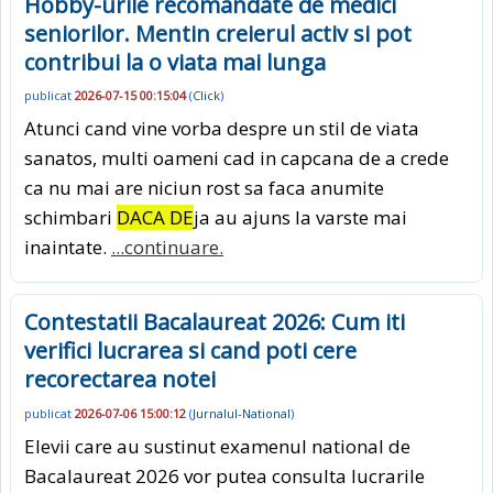
Hobby-urile recomandate de medici
seniorilor. Mentin creierul activ si pot
contribui la o viata mai lunga
publicat
2026-07-15 00:15:04
(
Click
)
Atunci cand vine vorba despre un stil de viata
sanatos, multi oameni cad in capcana de a crede
ca nu mai are niciun rost sa faca anumite
schimbari
DACA DE
ja au ajuns la varste mai
inaintate.
...continuare.
Contestatii Bacalaureat 2026: Cum iti
verifici lucrarea si cand poti cere
recorectarea notei
publicat
2026-07-06 15:00:12
(
Jurnalul-National
)
Elevii care au sustinut examenul national de
Bacalaureat 2026 vor putea consulta lucrarile