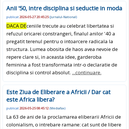
Anii '50, intre disciplina si seductie in moda
publicat
2026-05-27 20:45:25
(
Jurnalul-National
)
DACA DE
ceniile trecute au celebrat libertatea si
refuzul oricarei constrangeri, finalul anilor '40 a
pregatit terenul pentru o intoarcere radicala la
structura. Lumea obosita de haos avea nevoie de
repere clare si, in aceasta idee, garderoba
feminina a fost transformata intr-o declaratie de
disciplina si control absolut.
...continuare.
Este Ziua de Eliberare a Africii / Dar cat
este Africa libera?
publicat
2026-05-25 08:45:12
(
Mediafax
)
La 63 de ani de la proclamarea eliberarii Africii de
colonialism, o intrebare ramane: cat sunt de libere