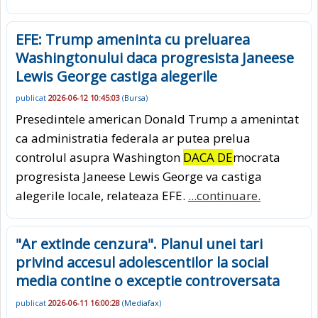
EFE: Trump ameninta cu preluarea
Washingtonului daca progresista Janeese
Lewis George castiga alegerile
publicat
2026-06-12 10:45:03
(
Bursa
)
Presedintele american Donald Trump a amenintat
ca administratia federala ar putea prelua
controlul asupra Washington
DACA DE
mocrata
progresista Janeese Lewis George va castiga
alegerile locale, relateaza EFE.
...continuare.
"Ar extinde cenzura". Planul unei tari
privind accesul adolescentilor la social
media contine o exceptie controversata
publicat
2026-06-11 16:00:28
(
Mediafax
)