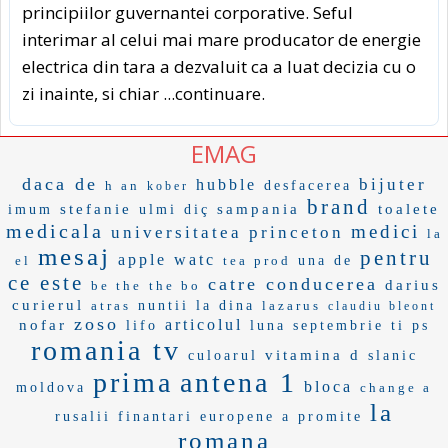
principiilor guvernantei corporative. Seful
interimar al celui mai mare producator de energie
electrica din tara a dezvaluit ca a luat decizia cu o
zi inainte, si chiar
...continuare.
EMAG
daca de
bijuter
hubble
h an
desfacerea
kober
brand
stefanie
sampania
toalete
imum
ulmi
diç
medicala
medici
universitatea princeton
la
mesaj
pentru
apple watc
el
tea prod
una de
ce este
catre conducerea
darius
be the
the bo
curierul
atras
nuntii
la dina
lazarus
claudiu bleont
zoso
articolul
nofar
lifo
luna septembrie
ti ps
romania tv
vitamina d
culoarul
slanic
prima
antena 1
bloca
moldova
change a
la
rusalii
finantari europene
a promite
romana