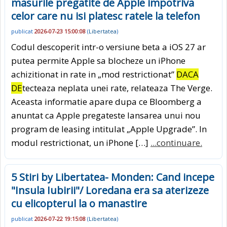
masurile pregatite de Apple impotriva
celor care nu isi platesc ratele la telefon
publicat
2026-07-23 15:00:08
(
Libertatea
)
Codul descoperit intr-o versiune beta a iOS 27 ar
putea permite Apple sa blocheze un iPhone
achizitionat in rate in „mod restrictionat”
DACA
DE
tecteaza neplata unei rate, relateaza The Verge.
Aceasta informatie apare dupa ce Bloomberg a
anuntat ca Apple pregateste lansarea unui nou
program de leasing intitulat „Apple Upgrade”. In
modul restrictionat, un iPhone […]
...continuare.
5 Stiri by Libertatea- Monden: Cand incepe
"Insula Iubirii"/ Loredana era sa aterizeze
cu elicopterul la o manastire
publicat
2026-07-22 19:15:08
(
Libertatea
)