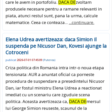
care le avem in portofoliu.
DACA DE
zvoltam
produsele necesare pentru a ramane relevanti in
piata, atunci restul sunt, pana la urma, calcule
matematice. Ceea ce conteaza...
...continuare.
Elena Udrea avertizeaza: daca Simion il
suspenda pe Nicusor Dan, Kovesi ajunge la
Cotroceni
publicat
2026-07-01 07:45:09
(
Puterea
)
Criza politica din Romania intra intr-o noua etapa
tensionata: AUR a anuntat oficial ca porneste
procedura de suspendare a presedintelui Nicusor
Dan, iar fostul ministru Elena Udrea a reactionat
imediat cu un scenariu care zguduie scena
politica. Aceasta avertizeaza ca,
DACA DE
mersul
lui George Simion reuseste, scaunul de la