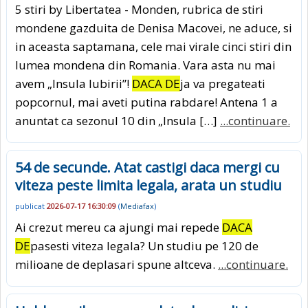
5 stiri by Libertatea - Monden, rubrica de stiri
mondene gazduita de Denisa Macovei, ne aduce, si
in aceasta saptamana, cele mai virale cinci stiri din
lumea mondena din Romania. Vara asta nu mai
avem „Insula Iubirii”!
DACA DE
ja va pregateati
popcornul, mai aveti putina rabdare! Antena 1 a
anuntat ca sezonul 10 din „Insula […]
...continuare.
54 de secunde. Atat castigi daca mergi cu
viteza peste limita legala, arata un studiu
publicat
2026-07-17 16:30:09
(
Mediafax
)
Ai crezut mereu ca ajungi mai repede
DACA
DE
pasesti viteza legala? Un studiu pe 120 de
milioane de deplasari spune altceva.
...continuare.