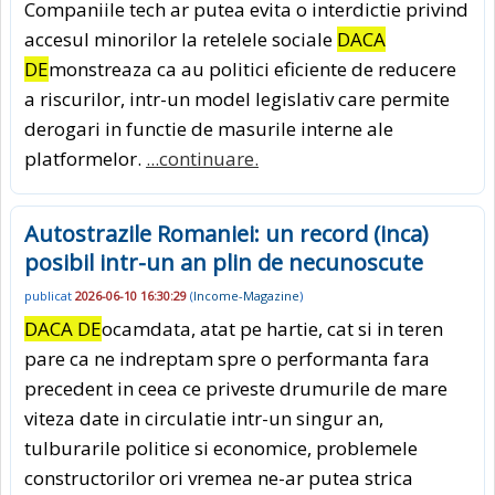
Companiile tech ar putea evita o interdictie privind
accesul minorilor la retelele sociale
DACA
DE
monstreaza ca au politici eficiente de reducere
a riscurilor, intr-un model legislativ care permite
derogari in functie de masurile interne ale
platformelor.
...continuare.
Autostrazile Romaniei: un record (inca)
posibil intr-un an plin de necunoscute
publicat
2026-06-10 16:30:29
(
Income-Magazine
)
DACA DE
ocamdata, atat pe hartie, cat si in teren
pare ca ne indreptam spre o performanta fara
precedent in ceea ce priveste drumurile de mare
viteza date in circulatie intr-un singur an,
tulburarile politice si economice, problemele
constructorilor ori vremea ne-ar putea strica