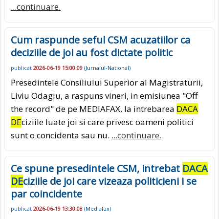
...continuare.
Cum raspunde seful CSM acuzatiilor ca
deciziile de joi au fost dictate politic
publicat
2026-06-19 15:00:09
(
Jurnalul-National
)
Presedintele Consiliului Superior al Magistraturii,
Liviu Odagiu, a raspuns vineri, in emisiunea "Off
the record" de pe MEDIAFAX, la intrebarea
DACA
DE
ciziile luate joi si care privesc oameni politici
sunt o concidenta sau nu.
...continuare.
Ce spune presedintele CSM, intrebat
DACA
DE
ciziile de joi care vizeaza politicieni i se
par coincidente
publicat
2026-06-19 13:30:08
(
Mediafax
)