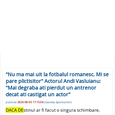
"Nu ma mai uit la fotbalul romanesc. Mi se
pare plictisitor" Actorul Andi Vasluianu:
"Mai degraba ati pierdut un antrenor
decat ati castigat un actor"
publicat
2026-08-05 17:15:06
(
Gazeta-Sporturilor
)
DACA DE
stinul ar fi facut o singura schimbare,