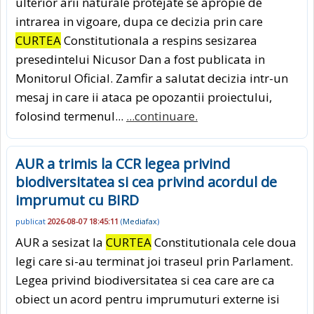
ulterior arii naturale protejate se apropie de
intrarea in vigoare, dupa ce decizia prin care
CURTEA
Constitutionala a respins sesizarea
presedintelui Nicusor Dan a fost publicata in
Monitorul Oficial. Zamfir a salutat decizia intr-un
mesaj in care ii ataca pe opozantii proiectului,
folosind termenul...
...continuare.
AUR a trimis la CCR legea privind
biodiversitatea si cea privind acordul de
imprumut cu BIRD
publicat
2026-08-07 18:45:11
(
Mediafax
)
AUR a sesizat la
CURTEA
Constitutionala cele doua
legi care si-au terminat joi traseul prin Parlament.
Legea privind biodiversitatea si cea care are ca
obiect un acord pentru imprumuturi externe isi