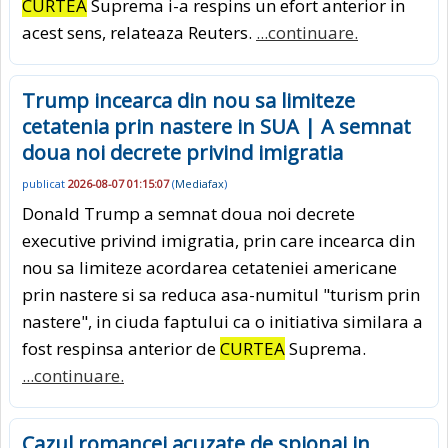
CURTEA
Suprema i-a respins un efort anterior in
acest sens, relateaza Reuters.
...continuare.
Trump incearca din nou sa limiteze
cetatenia prin nastere in SUA | A semnat
doua noi decrete privind imigratia
publicat
2026-08-07 01:15:07
(
Mediafax
)
Donald Trump a semnat doua noi decrete
executive privind imigratia, prin care incearca din
nou sa limiteze acordarea cetateniei americane
prin nastere si sa reduca asa-numitul "turism prin
nastere", in ciuda faptului ca o initiativa similara a
fost respinsa anterior de
CURTEA
Suprema.
...continuare.
Cazul romancei acuzate de spionaj in