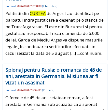
publicat
2026-08-07 16:00:08
(
Libertatea
)
Politistii din
CURTEA
de Arges l-au identificat pe
barbatul indragostit care a desenat pe o stanca de
pe Transfagarasan. El este din Bucuresti si pentru
gestul sau iresponsabil risca o amenda de 6.000
de lei. Garda de Mediu Arges va dispune masurile
legale „In continuarea verificarilor efectuate in
cazul sesizat la data de 5 august […]
...continuare.
Spionaj pentru Rusia: o romanca de 45 de
ani, arestata in Germania. Misiunea ar fi
vizat un asasinat
publicat
2026-08-07 12:45:09
(
Puterea
)
O femeie de 45 de ani, cetatean roman, a fost
arestata in Germania sub acuzatia ca a spionat