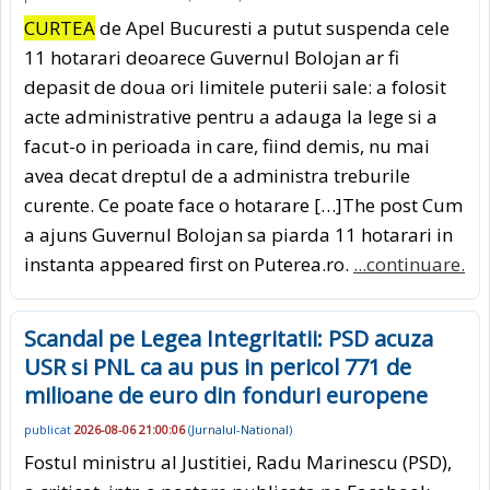
CURTEA
de Apel Bucuresti a putut suspenda cele
11 hotarari deoarece Guvernul Bolojan ar fi
depasit de doua ori limitele puterii sale: a folosit
acte administrative pentru a adauga la lege si a
facut-o in perioada in care, fiind demis, nu mai
avea decat dreptul de a administra treburile
curente. Ce poate face o hotarare […]The post Cum
a ajuns Guvernul Bolojan sa piarda 11 hotarari in
instanta appeared first on Puterea.ro.
...continuare.
Scandal pe Legea Integritatii: PSD acuza
USR si PNL ca au pus in pericol 771 de
milioane de euro din fonduri europene
publicat
2026-08-06 21:00:06
(
Jurnalul-National
)
Fostul ministru al Justitiei, Radu Marinescu (PSD),