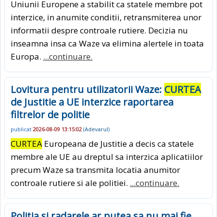
Uniunii Europene a stabilit ca statele membre pot
interzice, in anumite conditii, retransmiterea unor
informatii despre controale rutiere. Decizia nu
inseamna insa ca Waze va elimina alertele in toata
Europa.
...continuare.
Lovitura pentru utilizatorii Waze:
CURTEA
de Justitie a UE interzice raportarea
filtrelor de politie
publicat
2026-08-09 13:15:02
(
Adevarul
)
CURTEA
Europeana de Justitie a decis ca statele
membre ale UE au dreptul sa interzica aplicatiilor
precum Waze sa transmita locatia anumitor
controale rutiere si ale politiei.
...continuare.
Politia si radarele ar putea sa nu mai fie