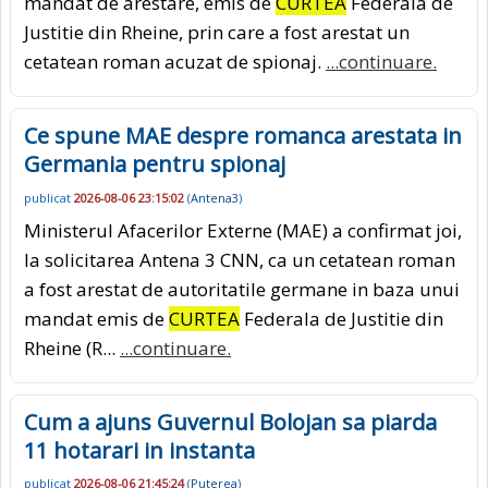
mandat de arestare, emis de
CURTEA
Federala de
Justitie din Rheine, prin care a fost arestat un
cetatean roman acuzat de spionaj.
...continuare.
Ce spune MAE despre romanca arestata in
Germania pentru spionaj
publicat
2026-08-06 23:15:02
(
Antena3
)
Ministerul Afacerilor Externe (MAE) a confirmat joi,
la solicitarea Antena 3 CNN, ca un cetatean roman
a fost arestat de autoritatile germane in baza unui
mandat emis de
CURTEA
Federala de Justitie din
Rheine (R...
...continuare.
Cum a ajuns Guvernul Bolojan sa piarda
11 hotarari in instanta
publicat
2026-08-06 21:45:24
(
Puterea
)