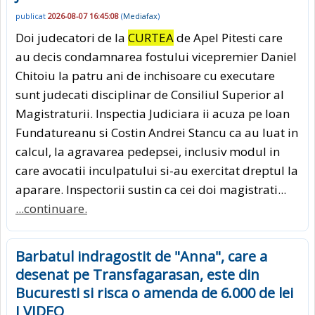
publicat
2026-08-07 16:45:08
(
Mediafax
)
Doi judecatori de la
CURTEA
de Apel Pitesti care
au decis condamnarea fostului vicepremier Daniel
Chitoiu la patru ani de inchisoare cu executare
sunt judecati disciplinar de Consiliul Superior al
Magistraturii. Inspectia Judiciara ii acuza pe Ioan
Fundatureanu si Costin Andrei Stancu ca au luat in
calcul, la agravarea pedepsei, inclusiv modul in
care avocatii inculpatului si-au exercitat dreptul la
aparare. Inspectorii sustin ca cei doi magistrati...
...continuare.
Barbatul indragostit de "Anna", care a
desenat pe Transfagarasan, este din
Bucuresti si risca o amenda de 6.000 de lei
I VIDEO