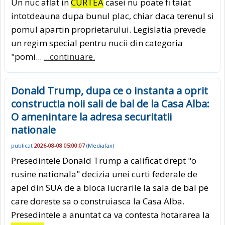
Un nuc aflat in
CURTEA
casei nu poate fi taiat
intotdeauna dupa bunul plac, chiar daca terenul si
pomul apartin proprietarului. Legislatia prevede
un regim special pentru nucii din categoria
"pomi...
...continuare.
Donald Trump, dupa ce o instanta a oprit
constructia noii sali de bal de la Casa Alba:
O amenintare la adresa securitatii
nationale
publicat
2026-08-08 05:00:07
(
Mediafax
)
Presedintele Donald Trump a calificat drept "o
rusine nationala" decizia unei curti federale de
apel din SUA de a bloca lucrarile la sala de bal pe
care doreste sa o construiasca la Casa Alba.
Presedintele a anuntat ca va contesta hotararea la