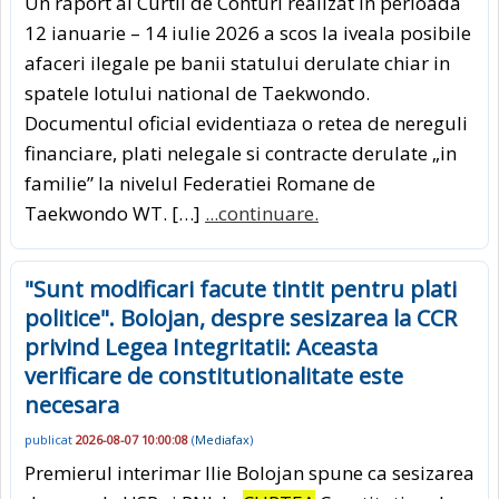
Un raport al Curtii de Conturi realizat in perioada
12 ianuarie – 14 iulie 2026 a scos la iveala posibile
afaceri ilegale pe banii statului derulate chiar in
spatele lotului national de Taekwondo.
Documentul oficial evidentiaza o retea de nereguli
financiare, plati nelegale si contracte derulate „in
familie” la nivelul Federatiei Romane de
Taekwondo WT. […]
...continuare.
"Sunt modificari facute tintit pentru plati
politice". Bolojan, despre sesizarea la CCR
privind Legea Integritatii: Aceasta
verificare de constitutionalitate este
necesara
publicat
2026-08-07 10:00:08
(
Mediafax
)
Premierul interimar Ilie Bolojan spune ca sesizarea