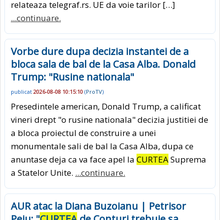
relateaza telegraf.rs. UE da voie tarilor […]
...continuare.
Vorbe dure dupa decizia instantei de a
bloca sala de bal de la Casa Alba. Donald
Trump: "Rusine nationala"
publicat
2026-08-08 10:15:10
(
ProTV
)
Presedintele american, Donald Trump, a calificat
vineri drept "o rusine nationala" decizia justitiei de
a bloca proiectul de construire a unei
monumentale sali de bal la Casa Alba, dupa ce
anuntase deja ca va face apel la
CURTEA
Suprema
a Statelor Unite.
...continuare.
AUR atac la Diana Buzoianu | Petrisor
Peiu: "
CURTEA
de Conturi trebuie sa