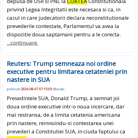
depusa de USR si PNL la
CURTEA
Constitutionala
privind Legea Integritatii este necesara si ca, in
cazul in care judecatorii declara neconstitutionale
prevederile contestate, Parlamentul va avea la
dispozitie doua saptamani pentru a le corecta.
...continuare.
Reuters: Trump semneaza noi ordine
executive pentru limitarea cetateniei prin
nastere in SUA
publicat
2026-08-07 07:15:03
(
Bursa
)
Presedintele SUA, Donald Trump, a semnat joi
doua ordine executive intr-o noua incercare, dar
mai restransa, de a limita cetatenia americana
prin nastere, reinnoindu-si contestarea unei
prevederi a Constitutiei SUA, in ciuda faptului ca