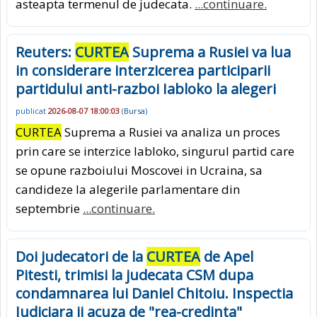
asteapta termenul de judecata.
...continuare.
Reuters:
CURTEA
Suprema a Rusiei va lua
in considerare interzicerea participarii
partidului anti-razboi Iabloko la alegeri
publicat
2026-08-07 18:00:03
(
Bursa
)
CURTEA
Suprema a Rusiei va analiza un proces
prin care se interzice Iabloko, singurul partid care
se opune razboiului Moscovei in Ucraina, sa
candideze la alegerile parlamentare din
septembrie
...continuare.
Doi judecatori de la
CURTEA
de Apel
Pitesti, trimisi la judecata CSM dupa
condamnarea lui Daniel Chitoiu. Inspectia
Judiciara ii acuza de "rea-credinta"