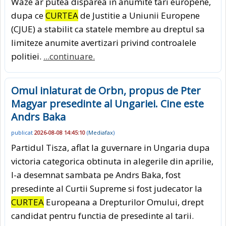
Waze ar putea disparea in anumite tari europene,
dupa ce
CURTEA
de Justitie a Uniunii Europene
(CJUE) a stabilit ca statele membre au dreptul sa
limiteze anumite avertizari privind controalele
politiei.
...continuare.
Omul inlaturat de Orbn, propus de Pter
Magyar presedinte al Ungariei. Cine este
Andrs Baka
publicat
2026-08-08 14:45:10
(
Mediafax
)
Partidul Tisza, aflat la guvernare in Ungaria dupa
victoria categorica obtinuta in alegerile din aprilie,
l-a desemnat sambata pe Andrs Baka, fost
presedinte al Curtii Supreme si fost judecator la
CURTEA
Europeana a Drepturilor Omului, drept
candidat pentru functia de presedinte al tarii.