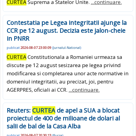
CURTEA
Suprema a Statelor Unite.
...continuare.
Contestatia pe Legea integritatii ajunge la
CCR pe 12 august. Decizia este jalon-cheie
in PNRR
publicat
2026-08-07 23:00:09
(
Jurnalul-National
)
CURTEA
Constitutionala a Romaniei urmeaza sa
discute pe 12 august sesizarea pe legea privind
modificarea si completarea unor acte normative in
domeniul integritatii, au precizat, joi, pentru
AGERPRES, oficiali ai CCR.
...continuare.
Reuters:
CURTEA
de apel a SUA a blocat
proiectul de 400 de milioane de dolari al
salii de bal de la Casa Alba
publicat
2026-08-07 20:30:13
(
Bursa
)