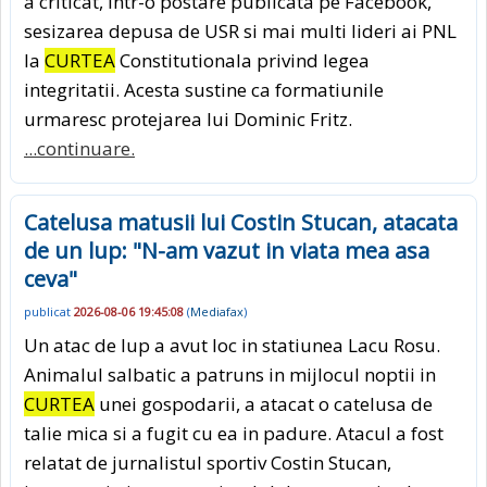
a criticat, intr-o postare publicata pe Facebook,
sesizarea depusa de USR si mai multi lideri ai PNL
la
CURTEA
Constitutionala privind legea
integritatii. Acesta sustine ca formatiunile
urmaresc protejarea lui Dominic Fritz.
...continuare.
Catelusa matusii lui Costin Stucan, atacata
de un lup: "N-am vazut in viata mea asa
ceva"
publicat
2026-08-06 19:45:08
(
Mediafax
)
Un atac de lup a avut loc in statiunea Lacu Rosu.
Animalul salbatic a patruns in mijlocul noptii in
CURTEA
unei gospodarii, a atacat o catelusa de
talie mica si a fugit cu ea in padure. Atacul a fost
relatat de jurnalistul sportiv Costin Stucan,