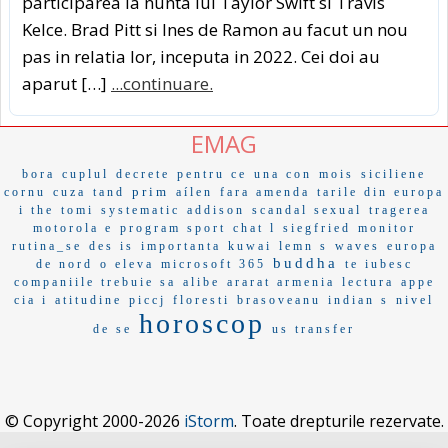
participarea la nunta lui Taylor Swift si Travis
Kelce. Brad Pitt si Ines de Ramon au facut un nou
pas in relatia lor, inceputa in 2022. Cei doi au
aparut […]
...continuare.
EMAG
bora
cuplul
decrete
pentru ce
una con
mois
siciliene
prim
cornu
cuza
tand
aílen
fara amenda
tarile din europa
i the
tomi
systematic
addison
scandal sexual
tragerea
motorola e
program sport
chat l
siegfried
monitor
rutina_se
des is
importanta
kuwai
lemn s
waves
europa
buddha
de nord
o eleva
microsoft 365
te iubesc
companiile trebuie sa
alibe
ararat armenia
lectura
appe
cia i
atitudine
piccj
floresti
brasoveanu
indian s
nivel
horoscop
de se
us transfer
© Copyright 2000-2026
iStorm
. Toate drepturile rezervate.