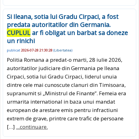
Si Ileana, sotia lui Gradu Cirpaci, a fost
predata autoritatilor din Germania.
CUPLUL
ar fi obligat un barbat sa doneze
un rinichi
publicat
2026-07-28 21:30:28
(
Libertatea
)
Politia Romana a predat-o marti, 28 iulie 2026,
autoritatilor judiciare din Germania pe Ileana
Cirpaci, sotia lui Gradu Cirpaci, liderul unuia
dintre cele mai cunoscute clanuri din Timisoara,
supranumit si „Ministrul de Finante”. Femeia era
urmarita international in baza unui mandat
european de arestare emis pentru infractiuni
extrem de grave, printre care trafic de persoane
[…]
...continuare.