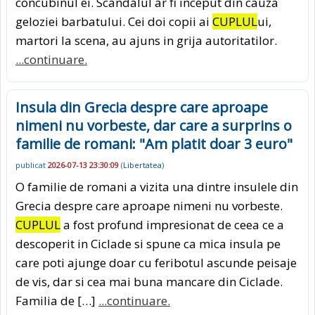
concubinul ei. Scandalul ar fi inceput din cauza
geloziei barbatului. Cei doi copii ai
CUPLUL
ui,
martori la scena, au ajuns in grija autoritatilor.
...continuare.
Insula din Grecia despre care aproape
nimeni nu vorbeste, dar care a surprins o
familie de romani: "Am platit doar 3 euro"
publicat
2026-07-13 23:30:09
(
Libertatea
)
O familie de romani a vizita una dintre insulele din
Grecia despre care aproape nimeni nu vorbeste.
CUPLUL
a fost profund impresionat de ceea ce a
descoperit in Ciclade si spune ca mica insula pe
care poti ajunge doar cu feribotul ascunde peisaje
de vis, dar si cea mai buna mancare din Ciclade.
Familia de […]
...continuare.