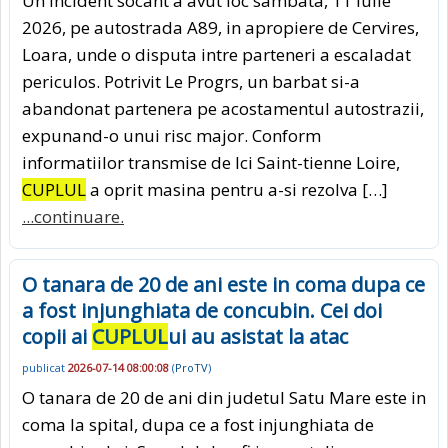
Un incident socant a avut loc sambata, 11 iulie
2026, pe autostrada A89, in apropiere de Cervires,
Loara, unde o disputa intre parteneri a escaladat
periculos. Potrivit Le Progrs, un barbat si-a
abandonat partenera pe acostamentul autostrazii,
expunand-o unui risc major. Conform
informatiilor transmise de Ici Saint-tienne Loire,
CUPLUL
a oprit masina pentru a-si rezolva […]
...continuare.
O tanara de 20 de ani este in coma dupa ce
a fost injunghiata de concubin. Cei doi
copii ai
CUPLUL
ui au asistat la atac
publicat
2026-07-14 08:00:08
(
ProTV
)
O tanara de 20 de ani din judetul Satu Mare este in
coma la spital, dupa ce a fost injunghiata de