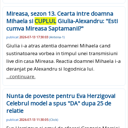
Mireasa, sezon 13. Cearta intre doamna
Mihaela si
CUPLUL
Giulia-Alexandru: "Esti
cumva Mireasa Saptamanii?"
publicat
2026-07-13 17:30:03
(
Antena-1
)
Giulia i-a atras atentia doamnei Mihaela cand
sustinatoarea vorbea in timpul unei transmisiuni
live din casa Mireasa. Reactia doamnei Mihaela i-a
deranjat pe Alexandru si logodnica lui.
...continuare.
Nunta de poveste pentru Eva Herzigova!
Celebrul model a spus "DA" dupa 25 de
relatie
publicat
2026-07-13 11:30:05
(
Click
)