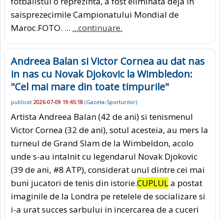
fotbalistul o reprezinta, a fost eliminata deja in
saisprezecimile Campionatului Mondial de
Maroc.FOTO. ...
...continuare.
Andreea Balan si Victor Cornea au dat nas
in nas cu Novak Djokovic la Wimbledon:
"Cel mai mare din toate timpurile"
publicat
2026-07-09 19:45:18
(
Gazeta-Sporturilor
)
Artista Andreea Balan (42 de ani) si tenismenul
Victor Cornea (32 de ani), sotul acesteia, au mers la
turneul de Grand Slam de la Wimbeldon, acolo
unde s-au intalnit cu legendarul Novak Djokovic
(39 de ani, #8 ATP), considerat unul dintre cei mai
buni jucatori de tenis din istorie.
CUPLUL
a postat
imaginile de la Londra pe retelele de socializare si
i-a urat succes sarbului in incercarea de a cuceri