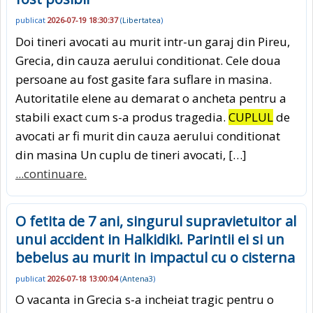
publicat
2026-07-19 18:30:37
(
Libertatea
)
Doi tineri avocati au murit intr-un garaj din Pireu,
Grecia, din cauza aerului conditionat. Cele doua
persoane au fost gasite fara suflare in masina.
Autoritatile elene au demarat o ancheta pentru a
stabili exact cum s-a produs tragedia.
CUPLUL
de
avocati ar fi murit din cauza aerului conditionat
din masina Un cuplu de tineri avocati, […]
...continuare.
O fetita de 7 ani, singurul supravietuitor al
unui accident in Halkidiki. Parintii ei si un
bebelus au murit in impactul cu o cisterna
publicat
2026-07-18 13:00:04
(
Antena3
)
O vacanta in Grecia s-a incheiat tragic pentru o