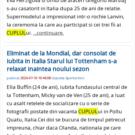
Eva Herzigova si omul de afaceri Gregorio Marsiaj
s-au casatorit in Italia dupa 25 de ani de relatie.
Supermodelul a impresionat intr-o rochie Lanvin,
la ceremonia la care au participat si cei trei fii ai
CUPLUL
ui.
...continuare.
Eliminat de la Mondial, dar consolat de
iubita in Italia Starul lui Tottenham s-a
relaxat inaintea noului sezon
publicat
2026-07-10 10:46:08
(
Gazeta-Sporturilor
)
Ella Buffin (24 de ani), iubita fundasului central de
la Tottenham, Micky van de Ven (25 de ani), a luat
cu asalt retelele de socializare cu o serie de
fotografii postate din vacanta
CUPLUL
ui in Poltu
Quatu, Italia.Cei doi se bucura de timpul petrecut
impreuna, chiar daca Olanda, nationala pe care