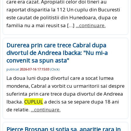
care era cazat. Apropiatii celor doi tineri au
raportat disparitia la 112 Un cuplu din Bucuresti
este cautat de politistii din Hunedoara, dupa ce
familia nu a mai reusit sa […]
...continuare.
Durerea prin care trece Cabral dupa
divortul de Andreea Ibacka: "Nu mi-a
convenit sa spun asta"
publicat
2026-07-16 17:15:03
(
Click
)
La doua luni dupa divortul care a socat lumea
mondena, Cabral a vorbit cu urmaritorii sai despre
suferinta prin care trece dupa divortul de Andreea
Ibacka.
CUPLUL
a decis sa se separe dupa 18 ani
de relatie.
...continuare.
Pierce Brosnan si sotia sa, aparitie rara in