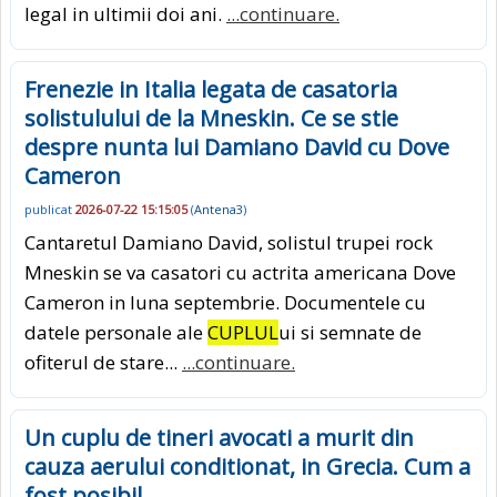
legal in ultimii doi ani.
...continuare.
Frenezie in Italia legata de casatoria
solistulului de la Mneskin. Ce se stie
despre nunta lui Damiano David cu Dove
Cameron
publicat
2026-07-22 15:15:05
(
Antena3
)
Cantaretul Damiano David, solistul trupei rock
Mneskin se va casatori cu actrita americana Dove
Cameron in luna septembrie. Documentele cu
datele personale ale
CUPLUL
ui si semnate de
ofiterul de stare...
...continuare.
Un cuplu de tineri avocati a murit din
cauza aerului conditionat, in Grecia. Cum a
fost posibil