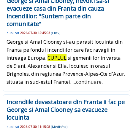
George si Amal Clooney, nevoiti sa-si
evacueze casa din Franta din cauza
incendiilor: "Suntem parte din
comunitate"
publicat
2026-07-30 12:45:03
(
Click
)
George si Amal Clooney si-au parasit locuinta din
Franta pe fondul incendiilor care fac ravagii in
intreaga Europa.
CUPLUL
si gemenii lor in varsta
de 9 ani, Alexander si Ella, locuiesc in orasul
Brignoles, din regiunea Provence-Alpes-Cte d'Azur,
situata in sud-estul Frantei.
...continuare.
Incendiile devastatoare din Franta ii fac pe
George si Amal Clooney sa evacueze
locuinta
publicat
2026-07-30 11:15:08
(
Mediafax
)