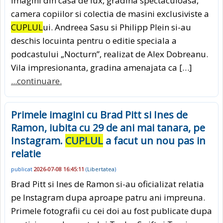
Imagini din casa de lux, gradina spectaculoasa,
camera copiilor si colectia de masini exclusiviste a
CUPLUL
ui. Andreea Sasu si Philipp Plein si-au
deschis locuinta pentru o editie speciala a
podcastului „Nocturn”, realizat de Alex Dobreanu.
Vila impresionanta, gradina amenajata ca […]
...continuare.
Primele imagini cu Brad Pitt si Ines de
Ramon, iubita cu 29 de ani mai tanara, pe
Instagram.
CUPLUL
a facut un nou pas in
relatie
publicat
2026-07-08 16:45:11
(
Libertatea
)
Brad Pitt si Ines de Ramon si-au oficializat relatia
pe Instagram dupa aproape patru ani impreuna.
Primele fotografii cu cei doi au fost publicate dupa