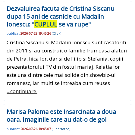
Dezvaluirea facuta de Cristina Siscanu
dupa 15 ani de casnicie cu Madalin
Ionescu: "
CUPLUL
se va rupe"
publicat
2026-07-28 19:45:26
(
Click
)
Cristina Siscanu si Madalin Ionescu sunt casatoriti
din 2011 si au construit o familie frumoasa alaturi
de Petra, fiica lor, dar si de Filip si Stefania, copiii
prezentatorului TV din fostul mariaj. Relatia lor
este una dintre cele mai solide din showbiz-ul
romanesc, iar multi se intreaba cum reuses
...continuare.
Marisa Paloma este insarcinata a doua
oara. Imaginile care au dat-o de gol
publicat
2026-07-26 18:45:07
(
Libertatea
)