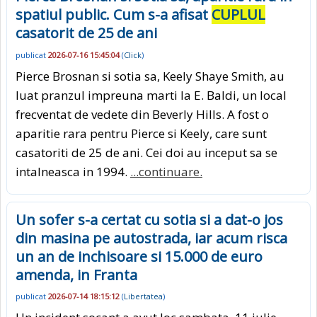
spatiul public. Cum s-a afisat
CUPLUL
casatorit de 25 de ani
publicat
2026-07-16 15:45:04
(
Click
)
Pierce Brosnan si sotia sa, Keely Shaye Smith, au
luat pranzul impreuna marti la E. Baldi, un local
frecventat de vedete din Beverly Hills. A fost o
aparitie rara pentru Pierce si Keely, care sunt
casatoriti de 25 de ani. Cei doi au inceput sa se
intalneasca in 1994.
...continuare.
Un sofer s-a certat cu sotia si a dat-o jos
din masina pe autostrada, iar acum risca
un an de inchisoare si 15.000 de euro
amenda, in Franta
publicat
2026-07-14 18:15:12
(
Libertatea
)