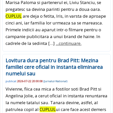
Marisa Paloma si partenerul ei, Liviu Stanciu, se
pregatesc sa devina parinti pentru a doua oara.
CUPLUL
are deja o fetita, Iris, in varsta de aproape
cinci ani, iar familia lor urmeaza sa se mareasca.
Primele indicii au aparut intr-o filmare pentru o
campanie publicitara a unui brand de haine. In
cadrele de la sedinta […]
...continuare.
Lovitura dura pentru Brad Pitt: Mezina
familiei cere oficial in instanta eliminarea
numelui sau
publicat
2026-07-22 20:00:08
(
Jurnalul-National
)
Vivienne, fiica cea mica a fostilor soti Brad Pitt si
Angelina Jolie, a cerut oficial in instanta renuntarea
la numele tatalui sau. Tanara devine, astfel, al
patrulea copil al
CUPLUL
ui care face acest demers