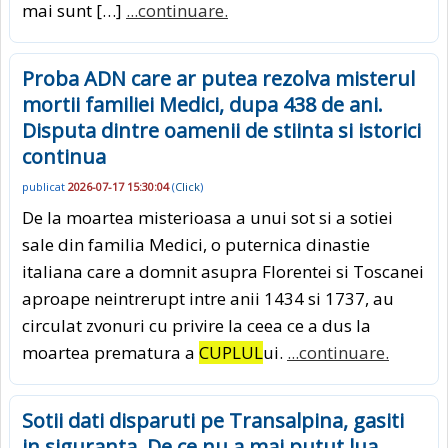
mai sunt […]
...continuare.
Proba ADN care ar putea rezolva misterul
mortii familiei Medici, dupa 438 de ani.
Disputa dintre oamenii de stiinta si istorici
continua
publicat
2026-07-17 15:30:04
(
Click
)
De la moartea misterioasa a unui sot si a sotiei
sale din familia Medici, o puternica dinastie
italiana care a domnit asupra Florentei si Toscanei
aproape neintrerupt intre anii 1434 si 1737, au
circulat zvonuri cu privire la ceea ce a dus la
moartea prematura a
CUPLUL
ui.
...continuare.
Sotii dati disparuti pe Transalpina, gasiti
in siguranta. De ce nu a mai putut lua