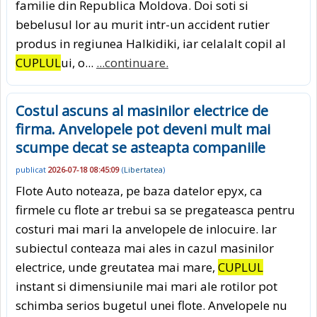
familie din Republica Moldova. Doi soti si
bebelusul lor au murit intr-un accident rutier
produs in regiunea Halkidiki, iar celalalt copil al
CUPLUL
ui, o...
...continuare.
Costul ascuns al masinilor electrice de
firma. Anvelopele pot deveni mult mai
scumpe decat se asteapta companiile
publicat
2026-07-18 08:45:09
(
Libertatea
)
Flote Auto noteaza, pe baza datelor epyx, ca
firmele cu flote ar trebui sa se pregateasca pentru
costuri mai mari la anvelopele de inlocuire. Iar
subiectul conteaza mai ales in cazul masinilor
electrice, unde greutatea mai mare,
CUPLUL
instant si dimensiunile mai mari ale rotilor pot
schimba serios bugetul unei flote. Anvelopele nu