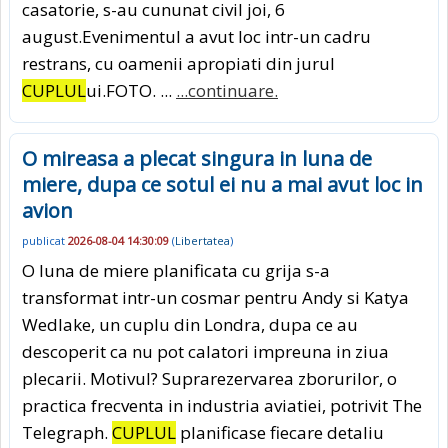
casatorie, s-au cununat civil joi, 6
august.Evenimentul a avut loc intr-un cadru
restrans, cu oamenii apropiati din jurul
CUPLUL
ui.FOTO. ...
...continuare.
O mireasa a plecat singura in luna de
miere, dupa ce sotul ei nu a mai avut loc in
avion
publicat
2026-08-04 14:30:09
(
Libertatea
)
O luna de miere planificata cu grija s-a
transformat intr-un cosmar pentru Andy si Katya
Wedlake, un cuplu din Londra, dupa ce au
descoperit ca nu pot calatori impreuna in ziua
plecarii. Motivul? Suprarezervarea zborurilor, o
practica frecventa in industria aviatiei, potrivit The
Telegraph.
CUPLUL
planificase fiecare detaliu