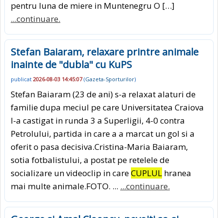
pentru luna de miere in Muntenegru O […]
...continuare.
Stefan Baiaram, relaxare printre animale
inainte de "dubla" cu KuPS
publicat
2026-08-03 14:45:07
(
Gazeta-Sporturilor
)
Stefan Baiaram (23 de ani) s-a relaxat alaturi de
familie dupa meciul pe care Universitatea Craiova
l-a castigat in runda 3 a Superligii, 4-0 contra
Petrolului, partida in care a a marcat un gol si a
oferit o pasa decisiva.Cristina-Maria Baiaram,
sotia fotbalistului, a postat pe retelele de
socializare un videoclip in care
CUPLUL
hranea
mai multe animale.FOTO. ...
...continuare.