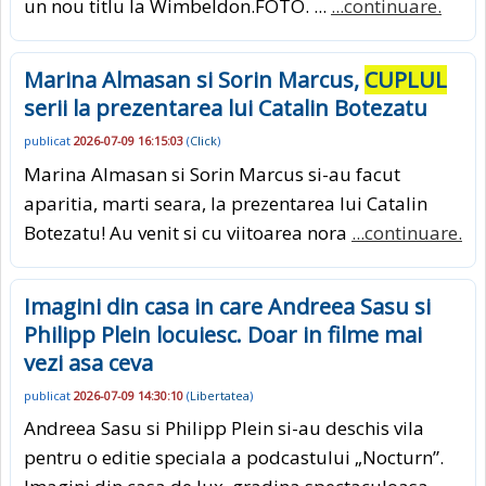
un nou titlu la Wimbeldon.FOTO. ...
...continuare.
Marina Almasan si Sorin Marcus,
CUPLUL
serii la prezentarea lui Catalin Botezatu
publicat
2026-07-09 16:15:03
(
Click
)
Marina Almasan si Sorin Marcus si-au facut
aparitia, marti seara, la prezentarea lui Catalin
Botezatu! Au venit si cu viitoarea nora
...continuare.
Imagini din casa in care Andreea Sasu si
Philipp Plein locuiesc. Doar in filme mai
vezi asa ceva
publicat
2026-07-09 14:30:10
(
Libertatea
)
Andreea Sasu si Philipp Plein si-au deschis vila
pentru o editie speciala a podcastului „Nocturn”.