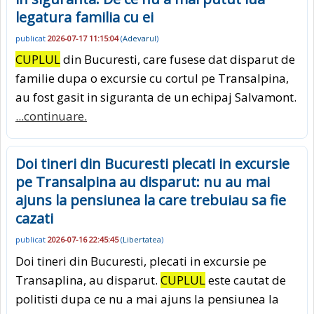
legatura familia cu ei
publicat
2026-07-17 11:15:04
(
Adevarul
)
CUPLUL
din Bucuresti, care fusese dat disparut de
familie dupa o excursie cu cortul pe Transalpina,
au fost gasit in siguranta de un echipaj Salvamont.
...continuare.
Doi tineri din Bucuresti plecati in excursie
pe Transalpina au disparut: nu au mai
ajuns la pensiunea la care trebuiau sa fie
cazati
publicat
2026-07-16 22:45:45
(
Libertatea
)
Doi tineri din Bucuresti, plecati in excursie pe
Transaplina, au disparut.
CUPLUL
este cautat de
politisti dupa ce nu a mai ajuns la pensiunea la