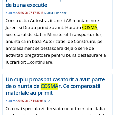
de buna executie
publicat
2026-08-07 17:45:13
(
Ziarul-Financiar
)
Constructia Autostrazii Unirii A8 montan intre
Joseni si Ditrau prinde avant. Horatiu
COSMA
,
Secretarul de stat in Ministerul Transporturilor,
anunta ca in baza Autorizatiei de Construire, pe
amplasament se desfasoara deja o serie de
activitati pregatitoare pentru buna desfasurare a
lucrarilor:
...continuare.
Un cuplu proaspat casatorit a avut parte
de o nunta de
COSMA
r. Ce compensatii
materiale au primit
publicat
2026-08-07 14:30:03
(
Click
)
Cea mai speciala zi din viata unor tineri din Italia