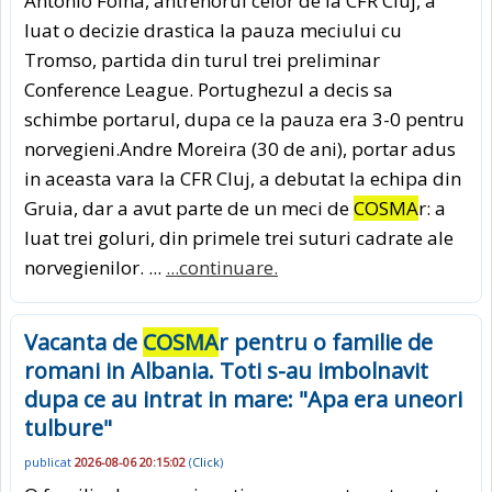
Antonio Folha, antrenorul celor de la CFR Cluj, a
luat o decizie drastica la pauza meciului cu
Tromso, partida din turul trei preliminar
Conference League. Portughezul a decis sa
schimbe portarul, dupa ce la pauza era 3-0 pentru
norvegieni.Andre Moreira (30 de ani), portar adus
in aceasta vara la CFR Cluj, a debutat la echipa din
Gruia, dar a avut parte de un meci de
COSMA
r: a
luat trei goluri, din primele trei suturi cadrate ale
norvegienilor. ...
...continuare.
Vacanta de
COSMA
r pentru o familie de
romani in Albania. Toti s-au imbolnavit
dupa ce au intrat in mare: "Apa era uneori
tulbure"
publicat
2026-08-06 20:15:02
(
Click
)