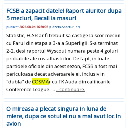
FCSB a zapacit datele! Raport aiuritor dupa
5 meciuri, Becali ia masuri
publicat
2026-08-04 16:30:08
(
Gazeta-Sporturilor
)
Statistic, FCSB ar fi trebuit sa castige la scor meciul
cu Farul din etapa a 3-a a Superligii. S-a terminat
2-2, desi raportul Wyscout numara peste 4 goluri
probabile ale ros-albastrilor. De fapt, in toate
partidele oficiale din acest sezon, FCSB a fost mai
periculoasa decat adversarele ei, inclusiv in
"dubla" de
COSMA
r cu FK Auda din calificarile
Conference League. ...
...continuare.
O mireasa a plecat singura in luna de
miere, dupa ce sotul ei nu a mai avut loc in
avion