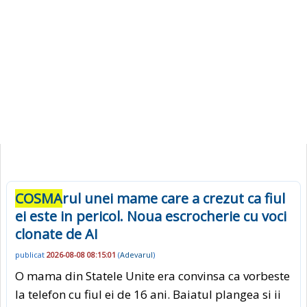
COSMA
rul unei mame care a crezut ca fiul
ei este in pericol. Noua escrocherie cu voci
clonate de AI
publicat
2026-08-08 08:15:01
(
Adevarul
)
O mama din Statele Unite era convinsa ca vorbeste
la telefon cu fiul ei de 16 ani. Baiatul plangea si ii