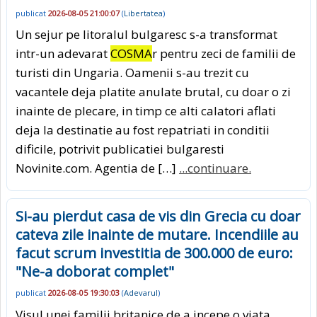
publicat
2026-08-05 21:00:07
(
Libertatea
)
Un sejur pe litoralul bulgaresc s-a transformat
intr-un adevarat
COSMA
r pentru zeci de familii de
turisti din Ungaria. Oamenii s-au trezit cu
vacantele deja platite anulate brutal, cu doar o zi
inainte de plecare, in timp ce alti calatori aflati
deja la destinatie au fost repatriati in conditii
dificile, potrivit publicatiei bulgaresti
Novinite.com. Agentia de […]
...continuare.
Si-au pierdut casa de vis din Grecia cu doar
cateva zile inainte de mutare. Incendiile au
facut scrum investitia de 300.000 de euro:
"Ne-a doborat complet"
publicat
2026-08-05 19:30:03
(
Adevarul
)
Visul unei familii britanice de a incepe o viata