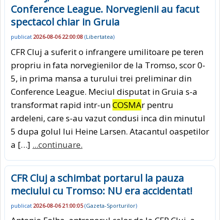
Conference League. Norvegienii au facut
spectacol chiar in Gruia
publicat
2026-08-06 22:00:08
(
Libertatea
)
CFR Cluj a suferit o infrangere umilitoare pe teren
propriu in fata norvegienilor de la Tromso, scor 0-
5, in prima mansa a turului trei preliminar din
Conference League. Meciul disputat in Gruia s-a
transformat rapid intr-un
COSMA
r pentru
ardeleni, care s-au vazut condusi inca din minutul
5 dupa golul lui Heine Larsen. Atacantul oaspetilor
a […]
...continuare.
CFR Cluj a schimbat portarul la pauza
meciului cu Tromso: NU era accidentat!
publicat
2026-08-06 21:00:05
(
Gazeta-Sporturilor
)