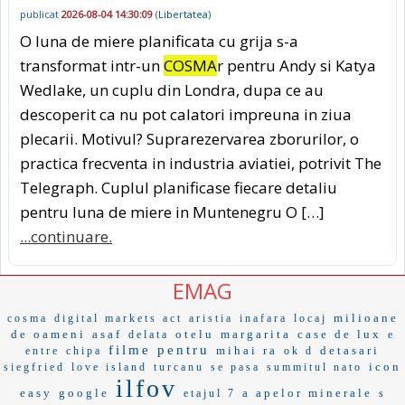
publicat
2026-08-04 14:30:09
(
Libertatea
)
O luna de miere planificata cu grija s-a
transformat intr-un
COSMA
r pentru Andy si Katya
Wedlake, un cuplu din Londra, dupa ce au
descoperit ca nu pot calatori impreuna in ziua
plecarii. Motivul? Suprarezervarea zborurilor, o
practica frecventa in industria aviatiei, potrivit The
Telegraph. Cuplul planificase fiecare detaliu
pentru luna de miere in Muntenegru O […]
...continuare.
EMAG
milioane
cosma
digital markets act
aristia
inafara
locaj
de oameni
asaf
otelu
margarita
case de lux
delata
e
filme pentru
mihai ra
detasari
entre
chipa
ok d
icon
siegfried
love island
turcanu
se pasa
summitul nato
ilfov
easy
google
a apelor minerale
etajul 7
s