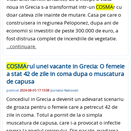
noua in Grecia s-a transformat intr-un
COSMA
r cu
doar cateva zile inainte de mutare. Casa pe care o
construisera in regiunea Peloponez, dupa ani de
economii si investitii de peste 300.000 de euro, a
fost distrusa complet de incendiile de vegetatie.
...continuare.
COSMA
rul unei vacante in Grecia: O femeie
a stat 42 de zile in coma dupa o muscatura
de capusa
publicat
2026-08-05 17:15:08
(
Jurnalul-National
)
Concediul in Grecia a devenit un adevarat scenariu
de groaza pentru o femeie care a petrecut 42 de
zile in coma. Totul a pornit de la o simpla
muscatura de capusa, care i-a provocat o infectie
severa la nivelul creierului. Din pacate, evadarea