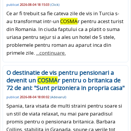
publicat
2026-08-04 18:15:03
(
Click
)
Ce ar fi trebuit sa fie cateva zile de vis in Turcia s-
au transformat intr-un
COSMA
r pentru acest turist
din Romania. In ciuda faptului ca a platit o suma
uriasa pentru sejur si a ales un hotel de 5 stele,
problemele pentru roman au aparut inca din
primele zile.
...continuare.
O destinatie de vis pentru pensionari a
devenit un
COSMA
r pentru o britanica de
72 de ani: "Sunt prizoniera in propria casa"
publicat
2026-08-04 18:00:02
(
Adevarul
)
Spania, tara visata de multi straini pentru soare si
un stil de viata relaxat, nu mai pare paradisul
promis pentru o pensionara britanica. Barbara
Collins, stabilita in Granada, spune ca verile tot