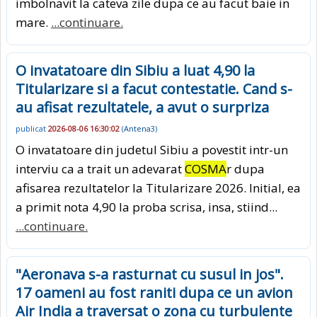
imbolnavit la cateva zile dupa ce au facut baie in
mare.
...continuare.
O invatatoare din Sibiu a luat 4,90 la
Titularizare si a facut contestatie. Cand s-
au afisat rezultatele, a avut o surpriza
publicat
2026-08-06 16:30:02
(
Antena3
)
O invatatoare din judetul Sibiu a povestit intr-un
interviu ca a trait un adevarat
COSMA
r dupa
afisarea rezultatelor la Titularizare 2026. Initial, ea
a primit nota 4,90 la proba scrisa, insa, stiind...
...continuare.
"Aeronava s-a rasturnat cu susul in jos".
17 oameni au fost raniti dupa ce un avion
Air India a traversat o zona cu turbulente