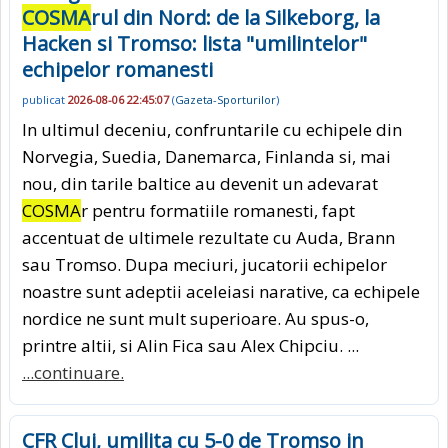
COSMA
rul din Nord: de la Silkeborg, la
Hacken si Tromso: lista "umilintelor"
echipelor romanesti
publicat
2026-08-06 22:45:07
(
Gazeta-Sporturilor
)
In ultimul deceniu, confruntarile cu echipele din
Norvegia, Suedia, Danemarca, Finlanda si, mai
nou, din tarile baltice au devenit un adevarat
COSMA
r pentru formatiile romanesti, fapt
accentuat de ultimele rezultate cu Auda, Brann
sau Tromso. Dupa meciuri, jucatorii echipelor
noastre sunt adeptii aceleiasi narative, ca echipele
nordice ne sunt mult superioare. Au spus-o,
printre altii, si Alin Fica sau Alex Chipciu. ...
...continuare.
CFR Cluj, umilita cu 5-0 de Tromso in