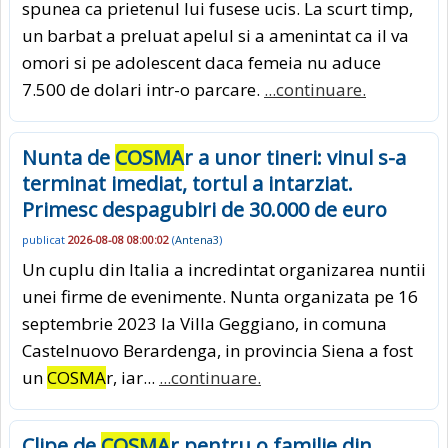
spunea ca prietenul lui fusese ucis. La scurt timp,
un barbat a preluat apelul si a amenintat ca il va
omori si pe adolescent daca femeia nu aduce
7.500 de dolari intr-o parcare.
...continuare.
Nunta de
COSMA
r a unor tineri: vinul s-a
terminat imediat, tortul a intarziat.
Primesc despagubiri de 30.000 de euro
publicat
2026-08-08 08:00:02
(
Antena3
)
Un cuplu din Italia a incredintat organizarea nuntii
unei firme de evenimente. Nunta organizata pe 16
septembrie 2023 la Villa Geggiano, in comuna
Castelnuovo Berardenga, in provincia Siena a fost
un
COSMA
r, iar...
...continuare.
Clipe de
COSMA
r pentru o familie din