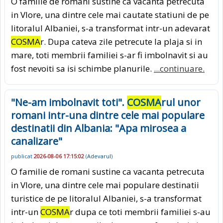
O familie de romani sustine ca vacanta petrecuta
in Vlore, una dintre cele mai cautate statiuni de pe
litoralul Albaniei, s-a transformat intr-un adevarat
COSMA
r. Dupa cateva zile petrecute la plaja si in
mare, toti membrii familiei s-ar fi imbolnavit si au
fost nevoiti sa isi schimbe planurile.
...continuare.
"Ne-am imbolnavit toti".
COSMA
rul unor
romani intr-una dintre cele mai populare
destinatii din Albania: "Apa mirosea a
canalizare"
publicat
2026-08-06 17:15:02
(
Adevarul
)
O familie de romani sustine ca vacanta petrecuta
in Vlore, una dintre cele mai populare destinatii
turistice de pe litoralul Albaniei, s-a transformat
intr-un
COSMA
r dupa ce toti membrii familiei s-au