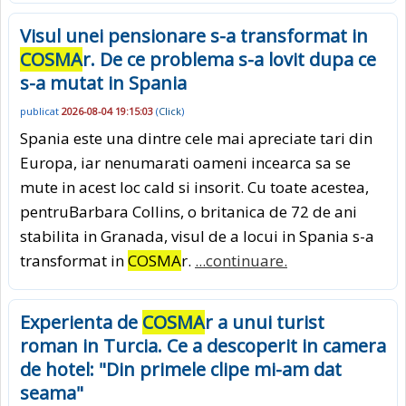
Visul unei pensionare s-a transformat in
COSMA
r. De ce problema s-a lovit dupa ce
s-a mutat in Spania
publicat
2026-08-04 19:15:03
(
Click
)
Spania este una dintre cele mai apreciate tari din
Europa, iar nenumarati oameni incearca sa se
mute in acest loc cald si insorit. Cu toate acestea,
pentruBarbara Collins, o britanica de 72 de ani
stabilita in Granada, visul de a locui in Spania s-a
transformat in
COSMA
r.
...continuare.
Experienta de
COSMA
r a unui turist
roman in Turcia. Ce a descoperit in camera
de hotel: "Din primele clipe mi-am dat
seama"