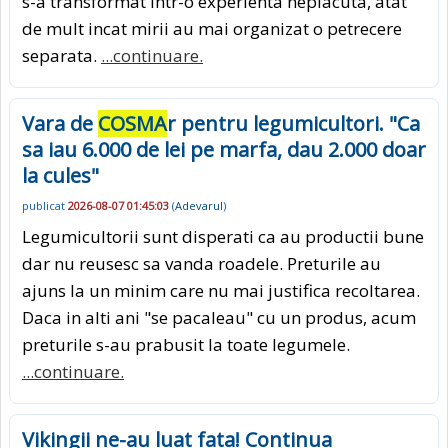
s-a transformat intr-o experienta neplacuta, atat
de mult incat mirii au mai organizat o petrecere
separata.
...continuare.
Vara de
COSMA
r pentru legumicultori. "Ca
sa iau 6.000 de lei pe marfa, dau 2.000 doar
la cules"
publicat
2026-08-07 01:45:03
(
Adevarul
)
Legumicultorii sunt disperati ca au productii bune
dar nu reusesc sa vanda roadele. Preturile au
ajuns la un minim care nu mai justifica recoltarea.
Daca in alti ani "se pacaleau" cu un produs, acum
preturile s-au prabusit la toate legumele.
...continuare.
Vikingii ne-au luat fata! Continua