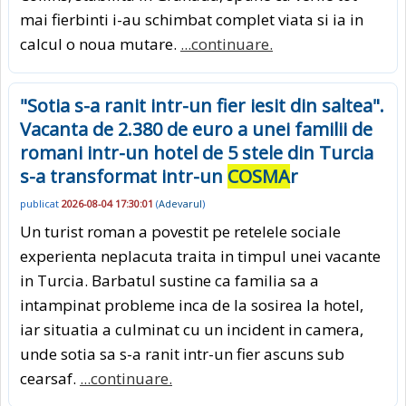
mai fierbinti i-au schimbat complet viata si ia in
calcul o noua mutare.
...continuare.
"Sotia s-a ranit intr-un fier iesit din saltea".
Vacanta de 2.380 de euro a unei familii de
romani intr-un hotel de 5 stele din Turcia
s-a transformat intr-un
COSMA
r
publicat
2026-08-04 17:30:01
(
Adevarul
)
Un turist roman a povestit pe retelele sociale
experienta neplacuta traita in timpul unei vacante
in Turcia. Barbatul sustine ca familia sa a
intampinat probleme inca de la sosirea la hotel,
iar situatia a culminat cu un incident in camera,
unde sotia sa s-a ranit intr-un fier ascuns sub
cearsaf.
...continuare.