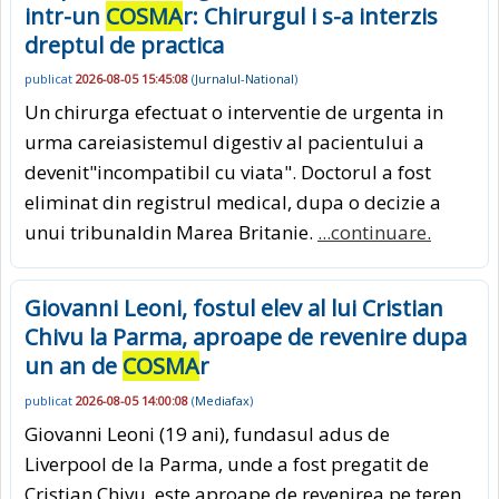
intr-un
COSMA
r: Chirurgul i s-a interzis
dreptul de practica
publicat
2026-08-05 15:45:08
(
Jurnalul-National
)
Un chirurga efectuat o interventie de urgenta in
urma careiasistemul digestiv al pacientului a
devenit"incompatibil cu viata". Doctorul a fost
eliminat din registrul medical, dupa o decizie a
unui tribunaldin Marea Britanie.
...continuare.
Giovanni Leoni, fostul elev al lui Cristian
Chivu la Parma, aproape de revenire dupa
un an de
COSMA
r
publicat
2026-08-05 14:00:08
(
Mediafax
)
Giovanni Leoni (19 ani), fundasul adus de
Liverpool de la Parma, unde a fost pregatit de
Cristian Chivu, este aproape de revenirea pe teren