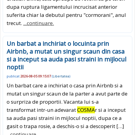
dupa ruptura ligamentului incrucisat anterior
suferita chiar la debutul pentru "cormorani", anul
trecut.
...continuare.
Un barbat a inchiriat o locuinta prin
Airbnb, a mutat un singur scaun din casa
si a inceput sa auda pasi straini in mijlocul
noptii
publicat
2026-08-05 09:15:07
(
Libertatea
)
Un barbat care a inchiriat o casa prin Airbnb si a
mutat un singur scaun de la parter a avut parte de
o surpriza de proportii. Vacanta lui s-a
transformat intr-un adevarat
COSMA
r si a inceput
sa auda pasi straini in mijlocul noptii, dupa ce a
gasit o trapa rosie, a deschis-o si a descoperit […]
...continuare.