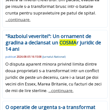
pe insule s-a transformat brusc intr-o batalie
crunta pentru supravietuire pe patul de spital.
...continuare.
"Razboiul veveritei": Un ornament de
gradina a declansat un
COSMA
r juridic de
14 ani
publicat
2026-08-05 16:15:08
(
Jurnalul-National
)
O disputa aparent minora privind limita dintre
doua proprietati s-a transformat intr-un conflict
juridic de peste un deceniu, care i-a lasat pe doi
vecini din Essex, Marea Britanie, cu facturi de zeci
de mii de lire sterline.
...continuare.
O operatie de urgenta s-a transformat