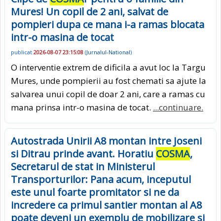
Mures! Un copil de 2 ani, salvat de
pompieri dupa ce mana i-a ramas blocata
intr-o masina de tocat
publicat
2026-08-07 23:15:08
(
Jurnalul-National
)
O interventie extrem de dificila a avut loc la Targu
Mures, unde pompierii au fost chemati sa ajute la
salvarea unui copil de doar 2 ani, care a ramas cu
mana prinsa intr-o masina de tocat.
...continuare.
Autostrada Unirii A8 montan intre Joseni
si Ditrau prinde avant. Horatiu
COSMA
,
Secretarul de stat in Ministerul
Transporturilor: Pana acum, inceputul
este unul foarte promitator si ne da
incredere ca primul santier montan al A8
poate deveni un exemplu de mobilizare si