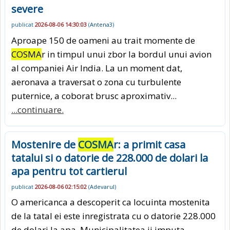
severe
publicat
2026-08-06 14:30:03
(
Antena3
)
Aproape 150 de oameni au trait momente de
COSMA
r in timpul unui zbor la bordul unui avion
al companiei Air India. La un moment dat,
aeronava a traversat o zona cu turbulente
puternice, a coborat brusc aproximativ...
...continuare.
Mostenire de
COSMA
r: a primit casa
tatalui si o datorie de 228.000 de dolari la
apa pentru tot cartierul
publicat
2026-08-06 02:15:02
(
Adevarul
)
O americanca a descoperit ca locuinta mostenita
de la tatal ei este inregistrata cu o datorie 228.000
de dolari la apa. Municipalitatea ii imputa