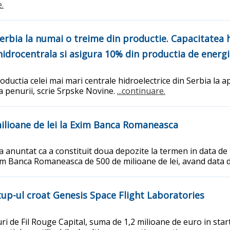
e.
 Serbia la numai o treime din productie. Capacitatea 
hidrocentrala si asigura 10% din productia de energ
uctia celei mai mari centrale hidroelectrice din Serbia la ap
a penurii, scrie Srpske Novine.
...continuare.
ilioane de lei la Exim Banca Romaneasca
anuntat ca a constituit doua depozite la termen in data de 29
 Exim Banca Romaneasca de 500 de milioane de lei, avand data
tup-ul croat Genesis Space Flight Laboratories
i de Fil Rouge Capital, suma de 1,2 milioane de euro in star