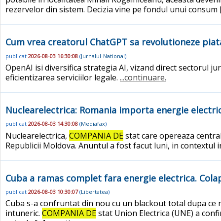
rezervelor din sistem. Decizia vine pe fondul unui consum
Cum vrea creatorul ChatGPT sa revolutioneze piata 
publicat
2026-08-03 16:30:08
(
Jurnalul-National
)
OpenAI isi diversifica strategia AI, vizand direct sectorul j
eficientizarea serviciilor legale.
...continuare.
Nuclearelectrica: Romania importa energie electric
publicat
2026-08-03 14:30:08
(
Mediafax
)
Nuclearelectrica,
COMPANIA DE
stat care opereaza central
Republicii Moldova. Anuntul a fost facut luni, in contextul 
Cuba a ramas complet fara energie electrica. Colap
publicat
2026-08-03 10:30:07
(
Libertatea
)
Cuba s-a confruntat din nou cu un blackout total dupa ce re
intuneric.
COMPANIA DE
stat Union Electrica (UNE) a confi