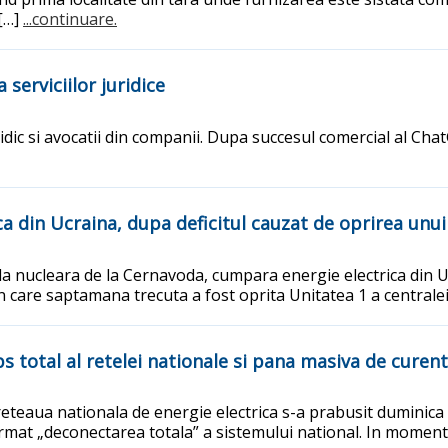
 […]
...continuare.
serviciilor juridice
uridic si avocatii din companii. Dupa succesul comercial al Ch
a din Ucraina, dupa deficitul cauzat de oprirea unu
a nucleara de la Cernavoda, cumpara energie electrica din Uc
in care saptamana trecuta a fost oprita Unitatea 1 a centrale
s total al retelei nationale si pana masiva de curen
teaua nationala de energie electrica s-a prabusit duminica s
rmat „deconectarea totala” a sistemului national. In momentu