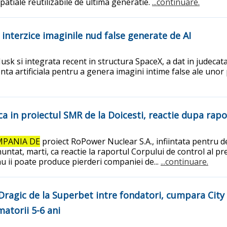
patiale reutilizabile de ultima generatie.
...continuare.
interzice imaginile nud false generate de AI
Musk si integrata recent in structura SpaceX, a dat in judec
ligenta artificiala pentru a genera imagini intime false ale u
a in proiectul SMR de la Doicesti, reactie dupa rapo
PANIA DE
proiect RoPower Nuclear S.A., infiintata pentru 
ntat, marti, ca reactie la raportul Corpului de control al pr
u ii poate produce pierderi companiei de...
...continuare.
 Dragic de la Superbet intre fondatori, cumpara City
matorii 5-6 ani