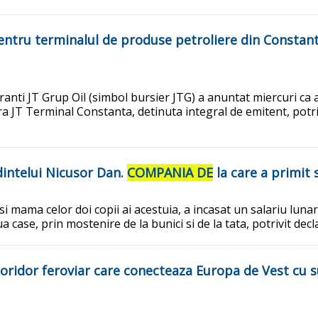
entru terminalul de produse petroliere din Constan
ranti JT Grup Oil (simbol bursier JTG) a anuntat miercuri ca 
a JT Terminal Constanta, detinuta integral de emitent, potri
dintelui Nicusor Dan.
COMPANIA DE
la care a primit s
 mama celor doi copii ai acestuia, a incasat un salariu luna
 case, prin mostenire de la bunici si de la tata, potrivit dec
oridor feroviar care conecteaza Europa de Vest cu su