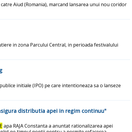
a) catre Aiud (Romania), marcand lansarea unui nou coridor
tiere in zona Parcului Central, in perioada festivalului
g
publice initiale (IPO) pe care intentioneaza sa o lanseze
asigura distributia apei in regim continuu"
E
apa RAJA Constanta a anuntat rationalizarea apei
mplet pe timpul noptii pentru a permite refacerea