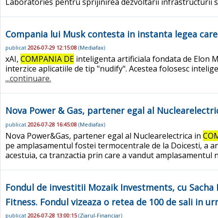
Laboratories pentru sprijinirea dezvoltarii infrastructurii s
Compania lui Musk contesta in instanta legea care 
publicat
2026-07-29 12:15:08
(
Mediafax
)
xAI,
COMPANIA DE
inteligenta artificiala fondata de Elon 
interzice aplicatiile de tip "nudify". Acestea folosesc inte
...continuare.
Nova Power & Gas, partener egal al Nuclearelectric
publicat
2026-07-28 16:45:08
(
Mediafax
)
Nova Power&Gas, partener egal al Nuclearelectrica in
COM
pe amplasamentul fostei termocentrale de la Doicesti, a anu
acestuia, ca tranzactia prin care a vandut amplasamentul n
Fondul de investitii Mozaik Investments, cu Sacha
Fitness. Fondul vizeaza o retea de 100 de sali in ur
publicat
2026-07-28 13:00:15
(
Ziarul-Financiar
)