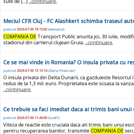
sute de […]
...continuare.
Meciul CFR Cluj - FC Alashkert schimba traseul au
publicat
2026-07-30 19:15:02
(
Adevarul
)
COMPANIA DE
Transport Public anunta joi, 30 iulie, modi
stadionul din cartierul clujean Gruia.
...continuare.
Ce se mai vinde in Romania? O insula privata cu re
publicat
2026-07-30 13:15:16
(
Ziarul-Financiar
)
O insula privata din Delta Dunarii, ca gazduieste Resortul 
redus de la 1,3 mil. euro. Proprietatea este scoasa la vanzar
...continuare.
Ce trebuie sa faci imediat daca ai trimis bani unui 
publicat
2026-07-30 11:45:09
(
Go4IT
)
Viteza de reactie este cruciala daca ati trimis bani unui es
pentru recuperarea banilor, transmite
COMPANIA DE
secu