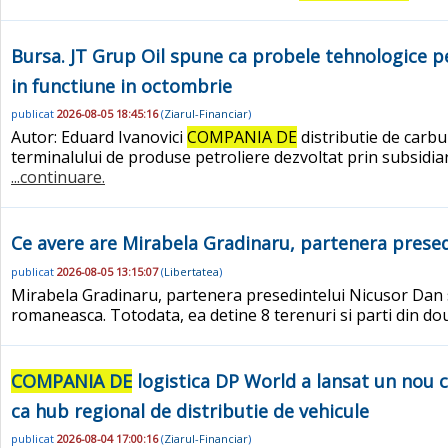
Bursa. JT Grup Oil spune ca probele tehnologice p
in functiune in octombrie
publicat
2026-08-05 18:45:16
(
Ziarul-Financiar
)
Autor: Eduard Ivanovici
COMPANIA DE
distributie de carbu
terminalului de produse petroliere dezvoltat prin subsidiar
...continuare.
Ce avere are Mirabela Gradinaru, partenera prese
publicat
2026-08-05 13:15:07
(
Libertatea
)
Mirabela Gradinaru, partenera presedintelui Nicusor Dan si
romaneasca. Totodata, ea detine 8 terenuri si parti din doua
COMPANIA DE
logistica DP World a lansat un nou c
ca hub regional de distributie de vehicule
publicat
2026-08-04 17:00:16
(
Ziarul-Financiar
)