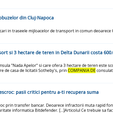
tobuzelor din Cluj-Napoca
ficari in traseele mijloacelor de transport in comun deoarece
sort si 3 hectare de teren in Delta Dunarii costa 60
Insula "Nada Apelor" si care ofera 3 hectare de teren este s
e de casa de licitatii Sotheby's, prin
COMPANIA DE
consulat
escroc: pasii critici pentru a-ti recupera suma
croc prin transfer bancar. Deoarece infractorii muta rapid fo
ritate informatica Bitdefender. […]Articolul Ce trebuie sa faci 