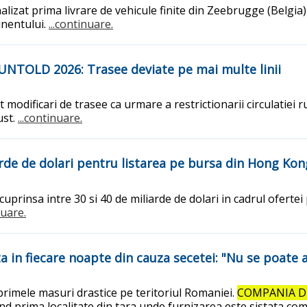
nalizat prima livrare de vehicule finite din Zeebrugge (Belgi
inentului.
...continuare.
a UNTOLD 2026: Trasee deviate pe mai multe linii
odificari de trasee ca urmare a restrictionarii circulatiei ru
ust.
...continuare.
arde de dolari pentru listarea pe bursa din Hong Kon
prinsa intre 30 si 40 de miliarde de dolari in cadrul ofertei 
nuare.
ta in fiecare noapte din cauza secetei: "Nu se poate 
primele masuri drastice pe teritoriul Romaniei.
COMPANIA D
ind prima localitate din tara unde furnizarea este sistata co