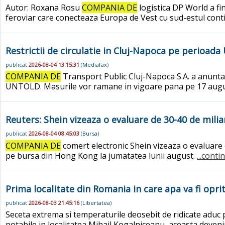
Autor: Roxana Rosu
COMPANIA DE
logistica DP World a fi
feroviar care conecteaza Europa de Vest cu sud-estul cont
Restrictii de circulatie in Cluj-Napoca pe perioad
publicat
2026-08-04 13:15:31
(
Mediafax
)
COMPANIA DE
Transport Public Cluj-Napoca S.A. a anuntat m
UNTOLD. Masurile vor ramane in vigoare pana pe 17 aug
Reuters: Shein vizeaza o evaluare de 30-40 de mili
publicat
2026-08-04 08:45:03
(
Bursa
)
COMPANIA DE
comert electronic Shein vizeaza o evaluare cu
pe bursa din Hong Kong la jumatatea lunii august.
...conti
Prima localitate din Romania in care apa va fi opri
publicat
2026-08-03 21:45:16
(
Libertatea
)
Seceta extrema si temperaturile deosebit de ridicate aduc 
potabile in localitatea Mihail Kogalniceanu, aceasta deven