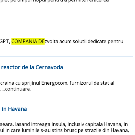
atGPT,
COMPANIA DE
zvolta acum solutii dedicate pentru
i reactor de la Cernavoda
raina cu sprijinul Energocom, furnizorul de stat al
i.
...continuare.
t in Havana
eara, lasand intreaga insula, inclusiv capitala Havana, in
l in care luminile s-au stins brusc pe strazile din Havana,