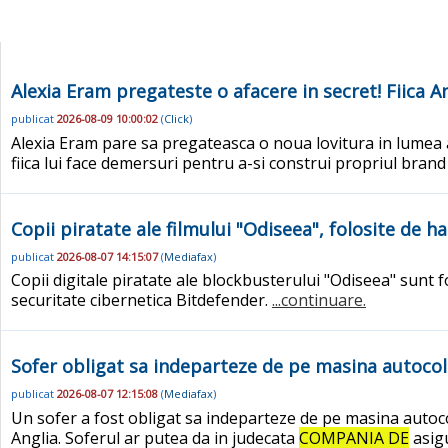
Alexia Eram pregateste o afacere in secret! Fiica A
publicat
2026-08-09 10:00:02
(
Click
)
Alexia Eram pare sa pregateasca o noua lovitura in lumea a
fiica lui face demersuri pentru a-si construi propriul brand
Copii piratate ale filmului "Odiseea", folosite de h
publicat
2026-08-07 14:15:07
(
Mediafax
)
Copii digitale piratate ale blockbusterului "Odiseea" sunt f
securitate cibernetica Bitdefender.
...continuare.
Sofer obligat sa indeparteze de pe masina autocola
publicat
2026-08-07 12:15:08
(
Mediafax
)
Un sofer a fost obligat sa indeparteze de pe masina autocol
Anglia. Soferul ar putea da in judecata
COMPANIA DE
asig