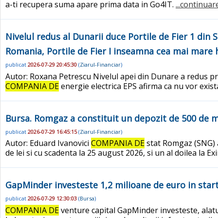
a-ti recupera suma apare prima data in Go4IT.
...continuar
Nivelul redus al Dunarii duce Portile de Fier 1 din
Romania, Portile de Fier I inseamna cea mai mare 
publicat
2026-07-29 20:45:30
(
Ziarul-Financiar
)
Autor: Roxana Petrescu Nivelul apei din Dunare a redus prod
COMPANIA DE
energie electrica EPS afirma ca nu vor exist
Bursa. Romgaz a constituit un depozit de 500 de m
publicat
2026-07-29 16:45:15
(
Ziarul-Financiar
)
Autor: Eduard Ivanovici
COMPANIA DE
stat Romgaz (SNG) a 
de lei si cu scadenta la 25 august 2026, si un al doilea la
GapMinder investeste 1,2 milioane de euro in star
publicat
2026-07-29 12:30:03
(
Bursa
)
COMPANIA DE
venture capital GapMinder investeste, alatur