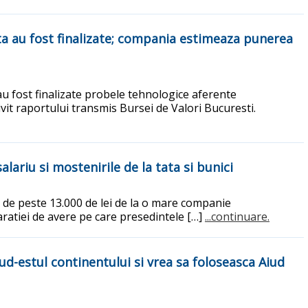
ta au fost finalizate; compania estimeaza punerea
au fost finalizate probele tehnologice aferente
vit raportului transmis Bursei de Valori Bucuresti.
alariu si mostenirile de la tata si bunici
r de peste 13.000 de lei de la o mare companie
laratiei de avere pe care presedintele […]
...continuare.
d-estul continentului si vrea sa foloseasca Aiud