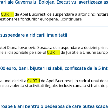
ari ale Guvernului Bolojan. Executivul avertizeaza a
i
CURTII
de Apel Bucuresti de suspendare a altor cinci hotara
gestionarea fondurilor europene,
...continuare.
suspendare a ridicarii imunitatii
ei Diana Iovanovici Sosoaca de suspendare a deciziei prin c
e si disponibile pe site-ul
CURTII
de Justitie a Uniunii Eur
euro, bani, bijuterii si sabii, confiscate de la 5 int
a unei decizii a
CURTII
de Apel Bucuresti, in cadrul unui dos
 cu violenta si activitati ilegale, inclusiv camata si trafic d
aproape 6 ani pentru o pedeapsa de care putea scap