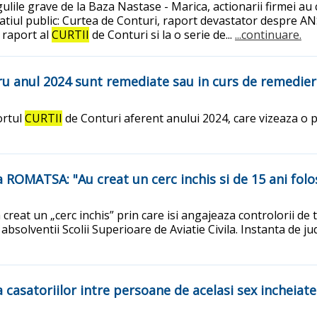
lile grave de la Baza Nastase - Marica, actionarii firmei au ce
tiul public: Curtea de Conturi, raport devastator despre AN
 raport al
CURTII
de Conturi si la o serie de...
...continuare.
ru anul 2024 sunt remediate sau in curs de remedie
ortul
CURTII
de Conturi aferent anului 2024, care vizeaza o 
 ROMATSA: "Au creat un cerc inchis si de 15 ani folo
at un „cerc inchis” prin care isi angajeaza controlorii de tr
 absolventii Scolii Superioare de Aviatie Civila. Instanta de 
asatoriilor intre persoane de acelasi sex incheiate