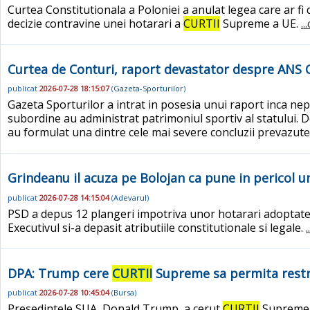
Curtea Constitutionala a Poloniei a anulat legea care ar fi
decizie contravine unei hotarari a
CURTII
Supreme a UE.
.
Curtea de Conturi, raport devastator despre ANS C
publicat
2026-07-28 18:15:07
(
Gazeta-Sporturilor
)
Gazeta Sporturilor a intrat in posesia unui raport inca nep
subordine au administrat patrimoniul sportiv al statului.
au formulat una dintre cele mai severe concluzii prevazute 
Grindeanu il acuza pe Bolojan ca pune in pericol un
publicat
2026-07-28 14:15:04
(
Adevarul
)
PSD a depus 12 plangeri impotriva unor hotarari adoptate
Executivul si-a depasit atributiile constitutionale si legale.
DPA: Trump cere
CURTII
Supreme sa permita restr
publicat
2026-07-28 10:45:04
(
Bursa
)
Presedintele SUA, Donald Trump, a cerut
CURTII
Supreme s