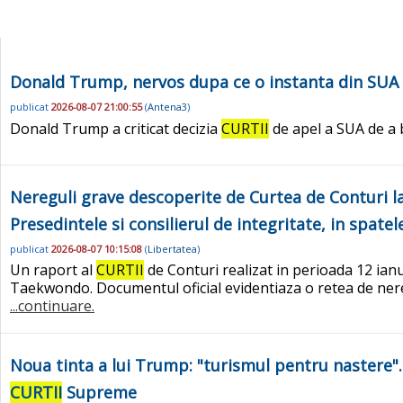
Donald Trump, nervos dupa ce o instanta din SUA a
publicat
2026-08-07 21:00:55
(
Antena3
)
Donald Trump a criticat decizia
CURTII
de apel a SUA de a b
Nereguli grave descoperite de Curtea de Conturi la
Presedintele si consilierul de integritate, in spatel
publicat
2026-08-07 10:15:08
(
Libertatea
)
Un raport al
CURTII
de Conturi realizat in perioada 12 ianua
Taekwondo. Documentul oficial evidentiaza o retea de nereg
...continuare.
Noua tinta a lui Trump: "turismul pentru nastere".
CURTII
Supreme