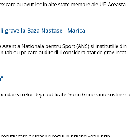
sex care au avut loc in alte state membre ale UE. Aceasta
i grave la Baza Nastase - Marica
 Agentia Nationala pentru Sport (ANS) si institutiile din
un tablou pe care auditorii il considera atat de grav incat
a"
endarea celor deja publicate. Sorin Grindeanu sustine ca
ecutiv care ar inaspri regulile privind votul prin