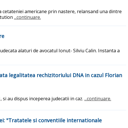
 cetateniei americane prin nastere, relansand una dintre
itution
...continuare.
re
udecata alaturi de avocatul Ionut- Silviu Calin. Instanta a
ta legalitatea rechizitoriului DNA in cazul Florian
 si au dispus inceperea judecatii in caz.
...continuare.
i: "Tratatele si conventiile internationale