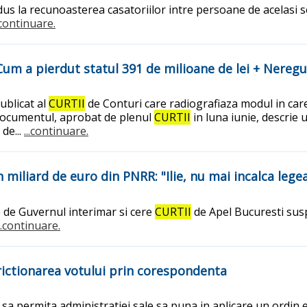
 dus la recunoasterea casatoriilor intre persoane de acelasi 
..continuare.
um a pierdut statul 391 de milioane de lei + Neregul
ublicat al
CURTII
de Conturi care radiografiaza modul in care
 Documentul, aprobat de plenul
CURTII
in luna iunie, descrie 
de...
...continuare.
 miliard de euro din PNRR: "Ilie, nu mai incalca lege
 de Guvernul interimar si cere
CURTII
de Apel Bucuresti susp
...continuare.
ictionarea votului prin corespondenta
a permita administratiei sale sa puna in aplicare un ordin ex