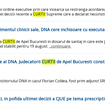
ordine executive prin care incearca sa restranga acordarea
nei decizii recente a
CURTII
Supreme care a declarat neconst
imentul clinicii sale, DNA cere inchisoare cu executa
 a
CURTII
de Apel Bucuresti in dosarul de santaj in care este j
d stabilit pentru 19 august.
...continuare.
e al DNA. Judecatorii
CURTII
de Apel Bucuresti consta
izitoriului DNA in cazul Florian Coldea, fost prim adjunct SRI,
, in pofida ultimei decizii a CJUE pe tema prescriptie