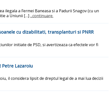
rea ilegala a Fermei Baneasa si a Padurii Snagov (cu un
itie a Uniunii […]
...continuare.
anele cu dizabilitati, transplanturi si PNRR
ilor initiate de PSD, si avertizeaza ca efectele vor fi
R Petre Lazaroiu
u, il considera lipsit de dreptul legal de a mai lua decizii