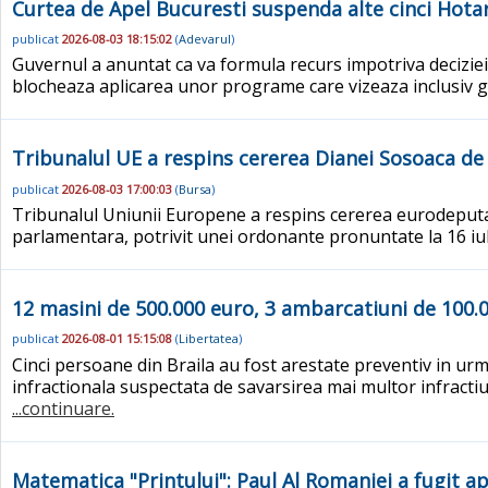
Curtea de Apel Bucuresti suspenda alte cinci Hotar
publicat
2026-08-03 18:15:02
(
Adevarul
)
Guvernul a anuntat ca va formula recurs impotriva decizie
blocheaza aplicarea unor programe care vizeaza inclusiv 
Tribunalul UE a respins cererea Dianei Sosoaca de 
publicat
2026-08-03 17:00:03
(
Bursa
)
Tribunalul Uniunii Europene a respins cererea eurodeputat
parlamentara, potrivit unei ordonante pronuntate la 16 iuli
12 masini de 500.000 euro, 3 ambarcatiuni de 100.000 
publicat
2026-08-01 15:15:08
(
Libertatea
)
Cinci persoane din Braila au fost arestate preventiv in urm
infractionala suspectata de savarsirea mai multor infractiuni
...continuare.
Matematica "Printului": Paul Al Romaniei a fugit 