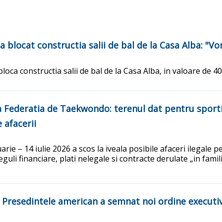
 blocat constructia salii de bal de la Casa Alba: "
loca constructia salii de bal de la Casa Alba, in valoare de 4
 Federatia de Taekwondo: terenul dat pentru sportiv
e afacerii
rie – 14 iulie 2026 a scos la iveala posibile afaceri ilegale pe
uli financiare, plati nelegale si contracte derulate „in fam
 Presedintele american a semnat noi ordine executive