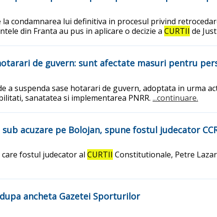
 la condamnarea lui definitiva in procesul privind retroceda
ntele din Franta au pus in aplicare o decizie a
CURTII
de Just
tarari de guvern: sunt afectate masuri pentru perso
e a suspenda sase hotarari de guvern, adoptata in urma actiun
bilitati, sanatatea si implementarea PNRR.
...continuare.
a sub acuzare pe Bolojan, spune fostul judecator CC
care fostul judecator al
CURTII
Constitutionale, Petre Lazaroi
e dupa ancheta Gazetei Sporturilor