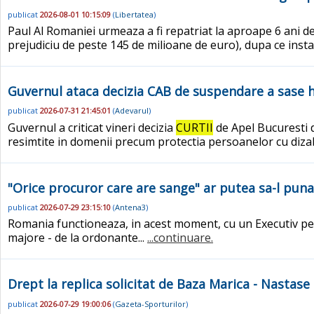
publicat
2026-08-01 10:15:09
(
Libertatea
)
Paul Al Romaniei urmeaza a fi repatriat la aproape 6 ani de
prejudiciu de peste 145 de milioane de euro), dupa ce insta
Guvernul ataca decizia CAB de suspendare a sase ho
publicat
2026-07-31 21:45:01
(
Adevarul
)
Guvernul a criticat vineri decizia
CURTII
de Apel Bucuresti d
resimtite in domenii precum protectia persoanelor cu diza
"Orice procuror care are sange" ar putea sa-l pun
publicat
2026-07-29 23:15:10
(
Antena3
)
Romania functioneaza, in acest moment, cu un Executiv pe 
majore - de la ordonante...
...continuare.
Drept la replica solicitat de Baza Marica - Nastas
publicat
2026-07-29 19:00:06
(
Gazeta-Sporturilor
)