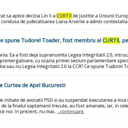
t sa aplice decizia Lin II a
CURTII
de Justitie a Uniunii Euro
tanta condusa de judecatoarea Liana Arsenie a admis contestati
? Ce spune Tudorel Toader, fost membru al
CURTII
, p
ia. Ea a fost deja supranumita Legea Integritatii 2.0, intruca
premergatoare, cu ocazia primei sesiuni parlamentare speci
imba sau nu Legea Integritatii 2.0 la CCR? Ce spune Tudorel
de Curtea de Apel Bucuresti
le initiate de avocatii PSD si au suspendat executarea a inca c
a de la finalul saptamanii trecute, au fost amanate, iar, in cel
e noi. In prezent, nu mai...
...continuare.