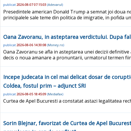
publicat
2026-08-07 07:15:03
(
Adevarul
)
Presedintele american Donald Trump a semnat joi doua noi 
principalele sale teme din politica de imigratie, in pofida u
Oana Zavoranu, in asteptarea verdictului. Dupa fal
publicat
2026-08-06 14:30:08
(
Money.ro
)
Oana Zavoranu se afla in asteptarea unei decizii definitive
decis o noua amanare a pronuntarii, urmatorul termen fiin
Incepe judecata in cel mai delicat dosar de corupti
Coldea, fostul prim – adjunct SRI
publicat
2026-08-05 18:45:09
(
Mediafax
)
Curtea de Apel Bucuresti a constatat astazi legalitatea rech
Sorin Blejnar, favorizat de Curtea de Apel Bucuresti