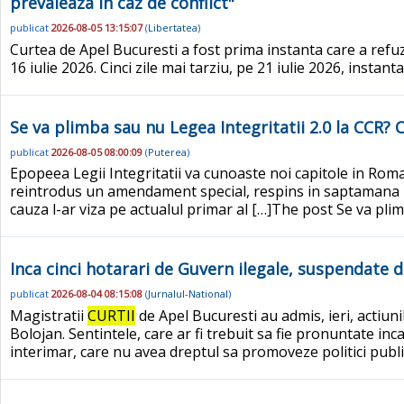
prevaleaza in caz de conflict"
publicat
2026-08-05 13:15:07
(
Libertatea
)
Curtea de Apel Bucuresti a fost prima instanta care a refuza
16 iulie 2026. Cinci zile mai tarziu, pe 21 iulie 2026, ins
Se va plimba sau nu Legea Integritatii 2.0 la CCR
publicat
2026-08-05 08:00:09
(
Puterea
)
Epopeea Legii Integritatii va cunoaste noi capitole in Roman
reintrodus un amendament special, respins in saptamana 
cauza l-ar viza pe actualul primar al […]The post Se va pl
Inca cinci hotarari de Guvern ilegale, suspendate 
publicat
2026-08-04 08:15:08
(
Jurnalul-National
)
Magistratii
CURTII
de Apel Bucuresti au admis, ieri, actiuni
Bolojan. Sentintele, care ar fi trebuit sa fie pronuntate inc
interimar, care nu avea dreptul sa promoveze politici public