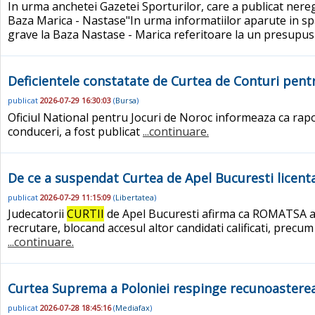
In urma anchetei Gazetei Sporturilor, care a publicat neregu
Baza Marica - Nastase"In urma informatiilor aparute in spa
grave la Baza Nastase - Marica referitoare la un presupus
Deficientele constatate de Curtea de Conturi pent
publicat
2026-07-29 16:30:03
(
Bursa
)
Oficiul National pentru Jocuri de Noroc informeaza ca rap
conduceri, a fost publicat
...continuare.
De ce a suspendat Curtea de Apel Bucuresti licenta
publicat
2026-07-29 11:15:09
(
Libertatea
)
Judecatorii
CURTII
de Apel Bucuresti afirma ca ROMATSA a cre
recrutare, blocand accesul altor candidati calificati, precum
...continuare.
Curtea Suprema a Poloniei respinge recunoasterea c
publicat
2026-07-28 18:45:16
(
Mediafax
)