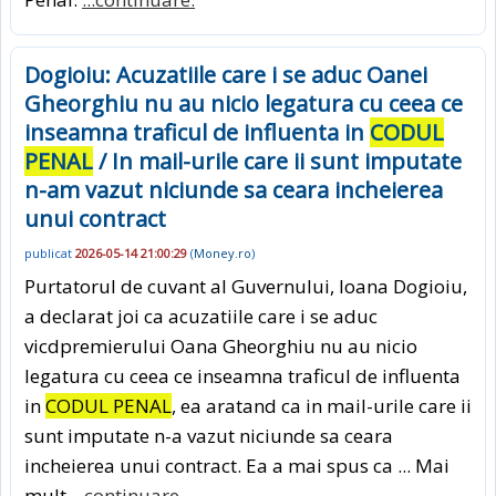
Dogioiu: Acuzatiile care i se aduc Oanei
Gheorghiu nu au nicio legatura cu ceea ce
inseamna traficul de influenta in
CODUL
PENAL
/ In mail-urile care ii sunt imputate
n-am vazut niciunde sa ceara incheierea
unui contract
publicat
2026-05-14 21:00:29
(
Money.ro
)
Purtatorul de cuvant al Guvernului, Ioana Dogioiu,
a declarat joi ca acuzatiile care i se aduc
vicdpremierului Oana Gheorghiu nu au nicio
legatura cu ceea ce inseamna traficul de influenta
in
CODUL PENAL
, ea aratand ca in mail-urile care ii
sunt imputate n-a vazut niciunde sa ceara
incheierea unui contract. Ea a mai spus ca ... Mai
mult
...continuare.