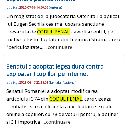
publicat
2026-07-06 14:30:03
(
Antena3
)
Un magistrat de la Judecatoria Oltenita i-a aplicat
lui Eugen Sechila cea mai usoara sanctiune
prevazuta de
CODUL PENAL
- avertismentul, pe
motiv ca fostul luptator din Legiunea Straina are o
"periculozitate...
...continuare.
Senatul a adoptat legea dura contra
exploatarii copiilor pe internet
publicat
2026-06-17 22:15:08
(
Jurnalul-National
)
Senatul Romaniei a adoptat modificarea
articolului 374 din
CODUL PENAL
, care vizeaza
combaterea mai eficienta a exploatarii sexuale
online a copiilor, cu 78 de voturi pentru, 5 abtineri
si 31 impotriva.
...continuare.