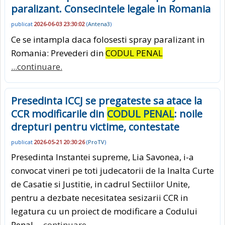
paralizant. Consecintele legale in Romania
publicat
2026-06-03 23:30:02
(
Antena3
)
Ce se intampla daca folosesti spray paralizant in
Romania: Prevederi din
CODUL PENAL
...continuare.
Presedinta ICCJ se pregateste sa atace la
CCR modificarile din
CODUL PENAL
: noile
drepturi pentru victime, contestate
publicat
2026-05-21 20:30:26
(
ProTV
)
Presedinta Instantei supreme, Lia Savonea, i-a
convocat vineri pe toti judecatorii de la Inalta Curte
de Casatie si Justitie, in cadrul Sectiilor Unite,
pentru a dezbate necesitatea sesizarii CCR in
legatura cu un proiect de modificare a Codului
Penal.
...continuare.