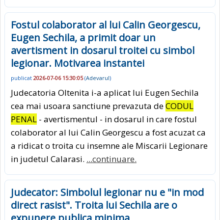
Fostul colaborator al lui Calin Georgescu,
Eugen Sechila, a primit doar un
avertisment in dosarul troitei cu simbol
legionar. Motivarea instantei
publicat
2026-07-06 15:30:05
(
Adevarul
)
Judecatoria Oltenita i-a aplicat lui Eugen Sechila
cea mai usoara sanctiune prevazuta de
CODUL
PENAL
- avertismentul - in dosarul in care fostul
colaborator al lui Calin Georgescu a fost acuzat ca
a ridicat o troita cu insemne ale Miscarii Legionare
in judetul Calarasi.
...continuare.
Judecator: Simbolul legionar nu e "in mod
direct rasist". Troita lui Sechila are o
expunere publica minima