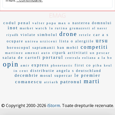
EMAG
codul penal
valter popa
max o
nasterea domnului
inot
market watch
la rutina
grumazesti
al nassr
drone
simbolul
car a s
violate
retele
riyadh
ursu
ocupare
unirea urziceni
lista o
alergiile
competiti
horoscopul saptamanii
ban mobil
martinez
amenzi auto
ctpark
activitati
un pescar
portarul
salata de cartofi
a la bo
centrala eoliana
opin
express
amir
first co
piba
phonetastic
keul
distributie
in cent
angela s
deutschland
le premier
decembrie
mosul
supercar
marti
patronul
comanescu
atriarh
© Copyright 2000-2026
iStorm
. Toate drepturile rezervate.