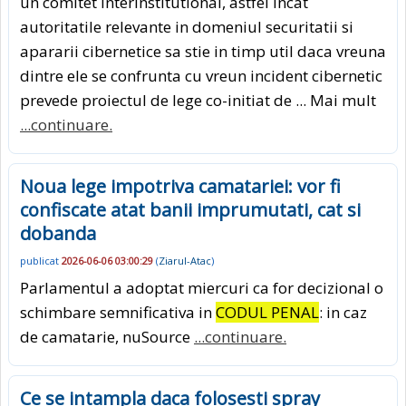
un comitet interinstitutional, astfel incat
autoritatile relevante in domeniul securitatii si
apararii cibernetice sa stie in timp util daca vreuna
dintre ele se confrunta cu vreun incident cibernetic
prevede proiectul de lege co-initiat de ... Mai mult
...continuare.
Noua lege impotriva camatariei: vor fi
confiscate atat banii imprumutati, cat si
dobanda
publicat
2026-06-06 03:00:29
(
Ziarul-Atac
)
Parlamentul a adoptat miercuri ca for decizional o
schimbare semnificativa in
CODUL PENAL
: in caz
de camatarie, nuSource
...continuare.
Ce se intampla daca folosesti spray