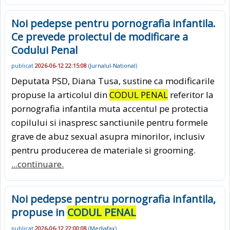
Noi pedepse pentru pornografia infantila.
Ce prevede proiectul de modificare a
Codului Penal
publicat
2026-06-12 22:15:08
(
Jurnalul-National
)
Deputata PSD, Diana Tusa, sustine ca modificarile
propuse la articolul din
CODUL PENAL
referitor la
pornografia infantila muta accentul pe protectia
copilului si inaspresc sanctiunile pentru formele
grave de abuz sexual asupra minorilor, inclusiv
pentru producerea de materiale si grooming.
...continuare.
Noi pedepse pentru pornografia infantila,
propuse in
CODUL PENAL
publicat
2026-06-12 22:00:08
(
Mediafax
)