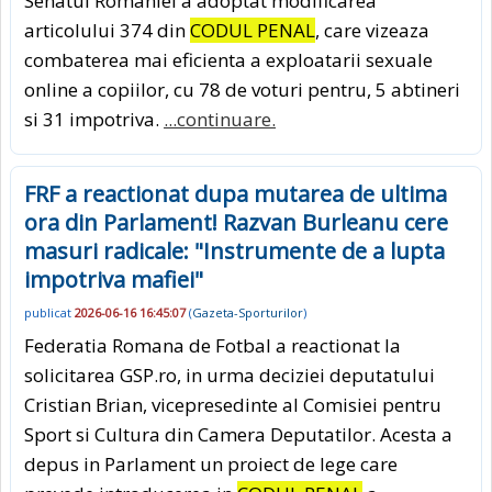
Senatul Romaniei a adoptat modificarea
articolului 374 din
CODUL PENAL
, care vizeaza
combaterea mai eficienta a exploatarii sexuale
online a copiilor, cu 78 de voturi pentru, 5 abtineri
si 31 impotriva.
...continuare.
FRF a reactionat dupa mutarea de ultima
ora din Parlament! Razvan Burleanu cere
masuri radicale: "Instrumente de a lupta
impotriva mafiei"
publicat
2026-06-16 16:45:07
(
Gazeta-Sporturilor
)
Federatia Romana de Fotbal a reactionat la
solicitarea GSP.ro, in urma deciziei deputatului
Cristian Brian, vicepresedinte al Comisiei pentru
Sport si Cultura din Camera Deputatilor. Acesta a
depus in Parlament un proiect de lege care