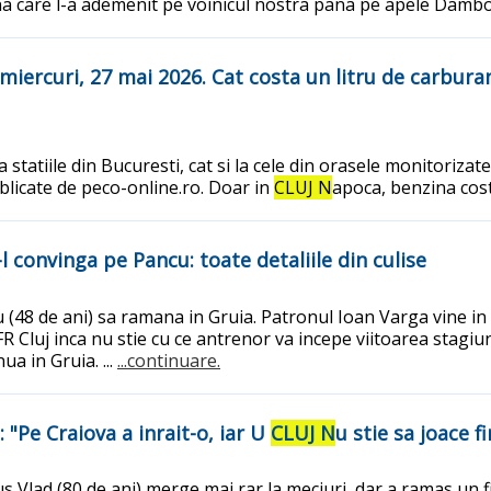
care l-a ademenit pe voinicul nostra pana pe apele Dambovitei
miercuri, 27 mai 2026. Cat costa un litru de carburan
 statiile din Bucuresti, cat si la cele din orasele monitorizat
 publicate de peco-online.ro. Doar in
CLUJ N
apoca, benzina costa
l convinga pe Pancu: toate detaliile din culise
 (48 de ani) sa ramana in Gruia. Patronul Ioan Varga vine in 
R Cluj inca nu stie cu ce antrenor va incepe viitoarea stagiun
a in Gruia. ...
...continuare.
"Pe Craiova a inrait-o, iar U
CLUJ N
u stie sa joace fi
s Vlad (80 de ani) merge mai rar la meciuri, dar a ramas un 