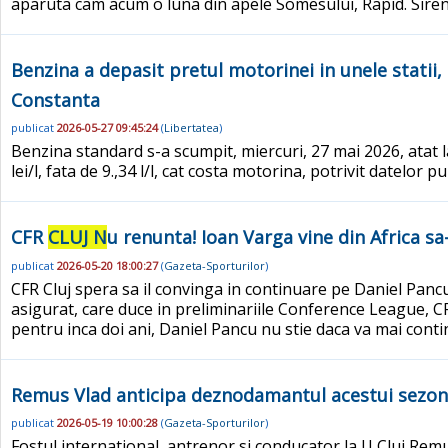
aparuta cam acum o luna din apele Somesului, Rapid. Sirena 
Benzina a depasit pretul motorinei in unele statii, 
Constanta
publicat
2026-05-27 09:45:24
(
Libertatea
)
Benzina standard s-a scumpit, miercuri, 27 mai 2026, atat la
lei/l, fata de 9.,34 l/l, cat costa motorina, potrivit datelor
CFR
CLUJ N
u renunta! Ioan Varga vine din Africa sa-
publicat
2026-05-20 18:00:27
(
Gazeta-Sporturilor
)
CFR Cluj spera sa il convinga in continuare pe Daniel Pancu
asigurat, care duce in preliminariile Conference League, CF
pentru inca doi ani, Daniel Pancu nu stie daca va mai continu
Remus Vlad anticipa deznodamantul acestui sezon: 
publicat
2026-05-19 10:00:28
(
Gazeta-Sporturilor
)
Fostul international, antrenor si conducator la U Cluj Remu