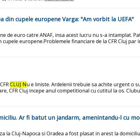
erea din cupele europene Varga: "Am vorbit la UEFA"
e de euro catre ANAF, insa acest lucru nu s-a intamplat. Patr
in cupele europene.Problemele financiare de la CFR Cluj par i
a CFR
CLUJ N
u e liniste. Ardelenii trebuie sa achite urgent 
re, CFR Cluj incepe anul competitional cu cutitul la os. Clu
miciliu. Ar fi batut un jandarm, amenintandu-l cu m
a la Cluj-Napoca si Oradea a fost plasat in arest la domiciliu