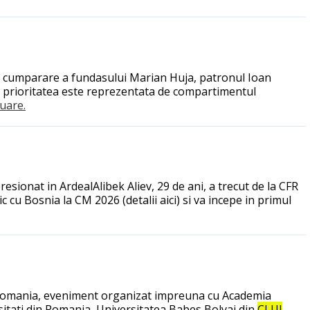
a de cumparare a fundasului Marian Huja, patronul Ioan
ca prioritatea este reprezentata de compartimentul
nuare.
resionat in ArdealAlibek Aliev, 29 de ani, a trecut de la CFR
c cu Bosnia la CM 2026 (detalii aici) si va incepe in primul
din Romania, eveniment organizat impreuna cu Academia
ersitati din Romania, Universitatea Babes Bolyai din
CLUJ