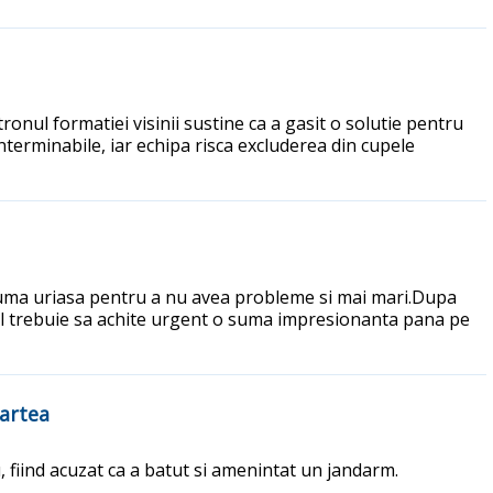
onul formatiei visinii sustine ca a gasit o solutie pentru
nterminabile, iar echipa risca excluderea din cupele
o suma uriasa pentru a nu avea probleme si mai mari.Dupa
bul trebuie sa achite urgent o suma impresionanta pana pe
oartea
, fiind acuzat ca a batut si amenintat un jandarm.