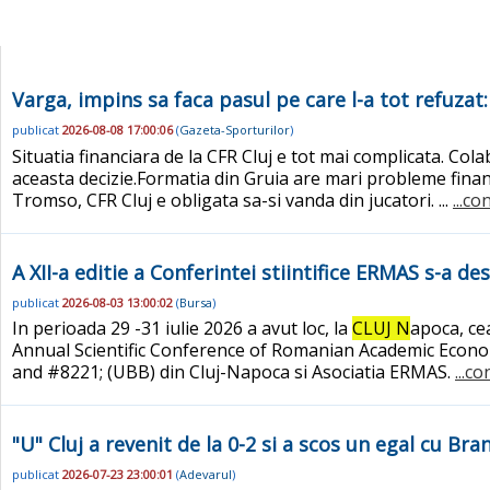
Varga, impins sa faca pasul pe care l-a tot refuzat
publicat
2026-08-08 17:00:06
(
Gazeta-Sporturilor
)
Situatia financiara de la CFR Cluj e tot mai complicata. Cola
aceasta decizie.Formatia din Gruia are mari probleme finan
Tromso, CFR Cluj e obligata sa-si vanda din jucatori. ...
...co
A XII-a editie a Conferintei stiintifice ERMAS s-a d
publicat
2026-08-03 13:00:02
(
Bursa
)
In perioada 29 -31 iulie 2026 a avut loc, la
CLUJ N
apoca, cea
Annual Scientific Conference of Romanian Academic Econom
and #8221; (UBB) din Cluj-Napoca si Asociatia ERMAS.
...c
"U" Cluj a revenit de la 0-2 si a scos un egal cu Bra
publicat
2026-07-23 23:00:01
(
Adevarul
)