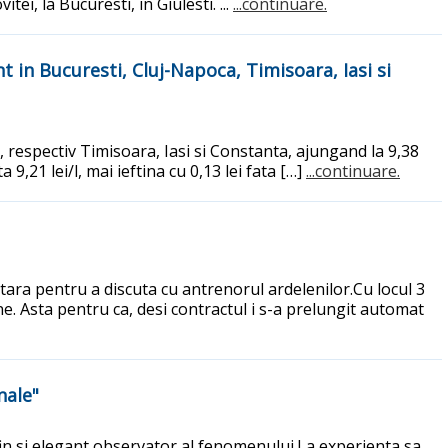
, la Bucuresti, in Giulesti. ...
...continuare.
t in Bucuresti, Cluj-Napoca, Timisoara, Iasi si
e, respectiv Timisoara, Iasi si Constanta, ajungand la 9,38
 9,21 lei/l, mai ieftina cu 0,13 lei fata […]
...continuare.
tara pentru a discuta cu antrenorul ardelenilor.Cu locul 3
e. Asta pentru ca, desi contractul i s-a prelungit automat
nale"
fin si elegant observator al fenomenului.La experienta sa,