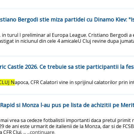
ristiano Bergodi stie miza partidei cu Dinamo Kiev: "I
n, in turul I preliminar al Europa League. Cristiano Bergodi a 
stigat in niciunul din cele 4 amicaleU Cluj revine dupa jumata
c Castle 2026. Ce trebuie sa stie participantii la fes
CLUJ N
apoca, CFR Calatori vine in sprijinul calatorilor prin
apid si Monza l-au pus pe lista de achizitii pe Merit
 mai vrea sa cedeze fotbalistii importanti daca pretul primit 
29 de ani este urmarit de italienii de la Monza, dar si de FCS
FR Cluj. ...
...continuare.