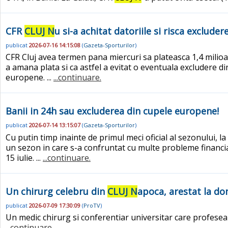
CFR
CLUJ N
u si-a achitat datoriile si risca exclud
publicat
2026-07-16 14:15:08
(
Gazeta-Sporturilor
)
CFR Cluj avea termen pana miercuri sa plateasca 1,4 milioan
a amana plata si ca astfel a evitat o eventuala excludere d
europene. ...
...continuare.
Banii in 24h sau excluderea din cupele europene!
publicat
2026-07-14 13:15:07
(
Gazeta-Sporturilor
)
Cu putin timp inainte de primul meci oficial al sezonului, l
un sezon in care s-a confruntat cu multe probleme financia
15 iulie. ...
...continuare.
Un chirurg celebru din
CLUJ N
apoca, arestat la do
publicat
2026-07-09 17:30:09
(
ProTV
)
Un medic chirurg si conferentiar universitar care profeseaz
...continuare.