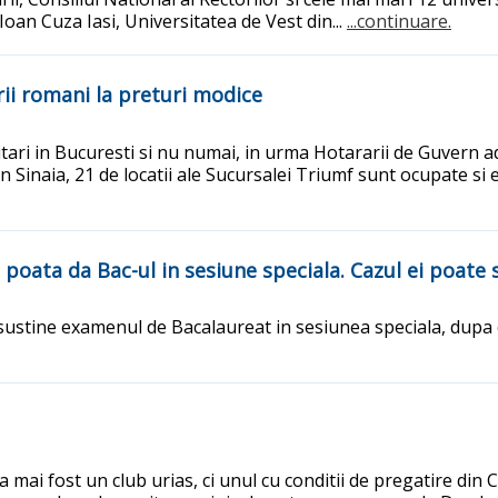
oan Cuza Iasi, Universitatea de Vest din...
...continuare.
ii romani la preturi modice
tari in Bucuresti si nu numai, in urma Hotararii de Guvern a
 Sinaia, 21 de locatii ale Sucursalei Triumf sunt ocupate si el
a poata da Bac-ul in sesiune speciala. Cazul ei poat
sustine examenul de Bacalaureat in sesiunea speciala, dupa ce
-a mai fost un club urias, ci unul cu conditii de pregatire di