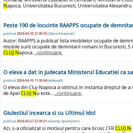
N
apoca, Universitatea Bucuresti, Universitatea Alexandru I
Peste 190 de locuinte RAAPPS ocupate de demnitar
publicat
2026-06-10 21:30:35
(
Ziarul-Financiar
)
Autor: RAAPPS a publicat lista imobilelor ocupate de demni
imobile sunt ocupate de demnitarii romani in Bucuresti, 5 in
CLUJ N
apoca.
...continuare.
O eleva a dat in judecata Ministerul Educatiei ca s
publicat
2026-06-10 11:30:04
(
Antena3
)
O eleva din Cluj-Napoca a obtinut in instanta dreptul de a 
de Apel
CLUJ N
u este...
...continuare.
Giulestiul incearca si cu Ultimul Idol
publicat
2026-05-27 22:30:21
(
Gazeta-Sporturilor
)
Azi, s-a oficializat si motivul pentru care brusc CFR
CLUJ N