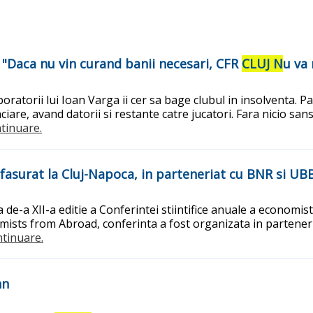
: "Daca nu vin curand banii necesari, CFR
CLUJ N
u va 
boratorii lui Ioan Varga ii cer sa bage clubul in insolventa. P
ciare, avand datorii si restante catre jucatori. Fara nicio 
ntinuare.
esfasurat la Cluj-Napoca, in parteneriat cu BNR si UB
 de-a XII-a editie a Conferintei stiintifice anuale a economi
ists from Abroad, conferinta a fost organizata in partener
ontinuare.
nn