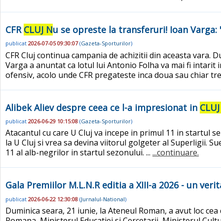
CFR
CLUJ N
u se opreste la transferuri! Ioan Varga:
publicat
2026-07-05 09:30:07
(
Gazeta-Sporturilor
)
CFR Cluj continua campania de achizitii din aceasta vara. D
Varga a anuntat ca lotul lui Antonio Folha va mai fi intar
ofensiv, acolo unde CFR pregateste inca doua sau chiar trei 
Alibek Aliev despre ceea ce l-a impresionat in
CLUJ
publicat
2026-06-29 10:15:08
(
Gazeta-Sporturilor
)
Atacantul cu care U Cluj va incepe in primul 11 in startul se
la U Cluj si vrea sa devina viitorul golgeter al Superligii. 
11 al alb-negrilor in startul sezonului. ...
...continuare.
Gala Premiilor M.L.N.R editia a XIII-a 2026 - un ver
publicat
2026-06-22 12:30:08
(
Jurnalul-National
)
Duminica seara, 21 iunie, la Ateneul Roman, a avut loc cea
Romana, Ministerul Educatiei si Cercetarii, Ministerul Cultu