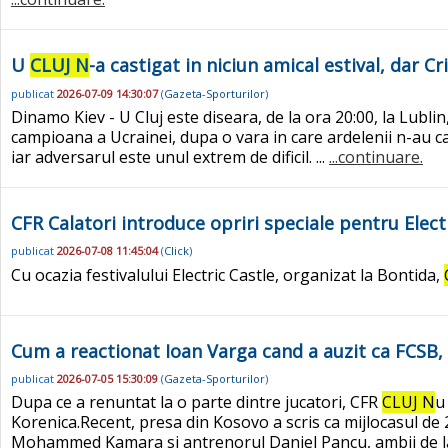
U
CLUJ N
-a castigat in niciun amical estival, dar C
publicat
2026-07-09 14:30:07
(
Gazeta-Sporturilor
)
Dinamo Kiev - U Cluj este diseara, de la ora 20:00, la Lubli
campioana a Ucrainei, dupa o vara in care ardelenii n-au ca
iar adversarul este unul extrem de dificil. ...
...continuare.
CFR Calatori introduce opriri speciale pentru Electri
publicat
2026-07-08 11:45:04
(
Click
)
Cu ocazia festivalului Electric Castle, organizat la Bontida,
Cum a reactionat Ioan Varga cand a auzit ca FCSB, R
publicat
2026-07-05 15:30:09
(
Gazeta-Sporturilor
)
Dupa ce a renuntat la o parte dintre jucatori, CFR
CLUJ N
u
Korenica.Recent, presa din Kosovo a scris ca mijlocasul de 
Mohammed Kamara si antrenorul Daniel Pancu, ambii de la C