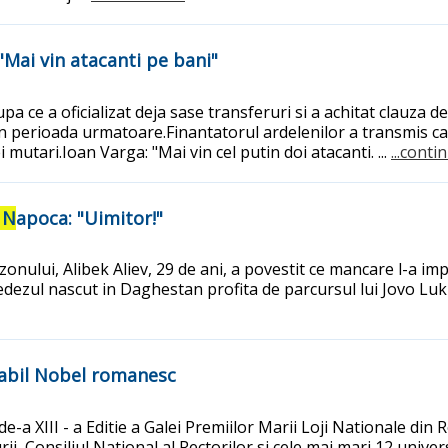
 "Mai vin atacanti pe bani"
upa ce a oficializat deja sase transferuri si a achitat clauz
it in perioada urmatoare.Finantatorul ardelenilor a transmis 
mutari.Ioan Varga: "Mai vin cel putin doi atacanti. ...
...conti
 N
apoca: "Uimitor!"
zonului, Alibek Aliev, 29 de ani, a povestit ce mancare l-a imp
Suedezul nascut in Daghestan profita de parcursul lui Jovo Luki
itabil Nobel romanesc
 de-a XIII - a Editie a Galei Premiilor Marii Loji Nationale 
rii, Consiliul National al Rectorilor si cele mai mari 12 univ