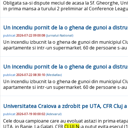
Obligata sa-si dispute meciul de acasa la Sf. Gheorghe, Un
in prima mansa a turului 2 preliminar al Conference Leagu
Un incendiu pornit de la o ghena de gunoi a distru
publicat
2026-07-22 09:00:08
(
Jurnalul-National
)
Un incendiu izbucnit la o ghena de gunoi din municipiul Clu
apartamente si intr-un supermarket. 60 de persoane s-au e
Un incendiu pornit de la o ghena de gunoi a distru
publicat
2026-07-22 08:30:10
(
Mediafax
)
Un incendiu izbucnit la o ghena de gunoi din municipiul Clu
apartamente si intr-un supermarket. 60 de persoane s-au e
Universitatea Craiova a zdrobit pe UTA, CFR Cluj a 
publicat
2026-07-19 00:00:02
(
Adevarul
)
Cele doua campioane care au evoluat astazi in prima etapa a 
UTA, in Banie. La Galati, CFR
CLUJ N
-a putut evita esecul (1