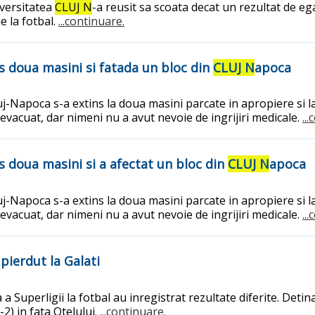
iversitatea
CLUJ N
-a reusit sa scoata decat un rezultat de eg
e la fotbal.
...continuare.
s doua masini si fatada un bloc din
CLUJ N
apoca
j-Napoca s-a extins la doua masini parcate in apropiere si l
vacuat, dar nimeni nu a avut nevoie de ingrijiri medicale.
..
s doua masini si a afectat un bloc din
CLUJ N
apoca
j-Napoca s-a extins la doua masini parcate in apropiere si l
vacuat, dar nimeni nu a avut nevoie de ingrijiri medicale.
..
pierdut la Galati
Superligii la fotbal au inregistrat rezultate diferite. Detina
-2) in fata Otelului.
...continuare.