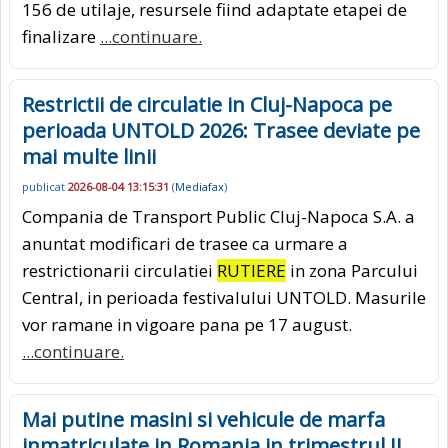
156 de utilaje, resursele fiind adaptate etapei de
finalizare
...continuare.
Restrictii de circulatie in Cluj-Napoca pe
perioada UNTOLD 2026: Trasee deviate pe
mai multe linii
publicat
2026-08-04 13:15:31
(
Mediafax
)
Compania de Transport Public Cluj-Napoca S.A. a
anuntat modificari de trasee ca urmare a
restrictionarii circulatiei
RUTIERE
in zona Parcului
Central, in perioada festivalului UNTOLD. Masurile
vor ramane in vigoare pana pe 17 august.
...continuare.
Mai putine masini si vehicule de marfa
inmatriculate in Romania in trimestrul II