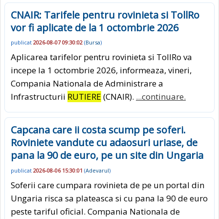
CNAIR: Tarifele pentru rovinieta si TollRo
vor fi aplicate de la 1 octombrie 2026
publicat
2026-08-07 09:30:02
(
Bursa
)
Aplicarea tarifelor pentru rovinieta si TollRo va
incepe la 1 octombrie 2026, informeaza, vineri,
Compania Nationala de Administrare a
Infrastructurii
RUTIERE
(CNAIR).
...continuare.
Capcana care ii costa scump pe soferi.
Roviniete vandute cu adaosuri uriase, de
pana la 90 de euro, pe un site din Ungaria
publicat
2026-08-06 15:30:01
(
Adevarul
)
Soferii care cumpara rovinieta de pe un portal din
Ungaria risca sa plateasca si cu pana la 90 de euro
peste tariful oficial. Compania Nationala de