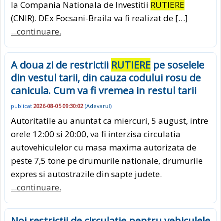
la Compania Nationala de Investitii
RUTIERE
(CNIR). DEx Focsani-Braila va fi realizat de […]
...continuare.
A doua zi de restrictii
RUTIERE
pe soselele
din vestul tarii, din cauza codului rosu de
canicula. Cum va fi vremea in restul tarii
publicat
2026-08-05 09:30:02
(
Adevarul
)
Autoritatile au anuntat ca miercuri, 5 august, intre
orele 12:00 si 20:00, va fi interzisa circulatia
autovehiculelor cu masa maxima autorizata de
peste 7,5 tone pe drumurile nationale, drumurile
expres si autostrazile din sapte judete.
...continuare.
Noi restrictii de circulatie pentru vehiculele