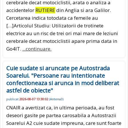
cerebrale decat motociclistii, arata o analiza a
accidentelor
RUTIERE
din Anglia si ara Galilor.
Cercetarea indica totodata ca femeile au
[…]Articolul Studiu: Utilizatorii de trotinete
electrice au un risc de trei ori mai mare de leziuni
cerebrale decat motociclistii apare prima data in
Go4IT.
...continuare.
Cuie sudate si aruncate pe Autostrada
Soarelui. "Persoane rau intentionate
confectioneaza si arunca in mod deliberat
astfel de obiecte"
publicat
2026-08-07 13:30:02
(
Antena3
)
CNAIR a avertizat ca, in ultima perioada, au fost
deseori gasite pe partea carosabila a Autostrazii
Soarelui A2 cuie sudate impreuna, care sunt foarte