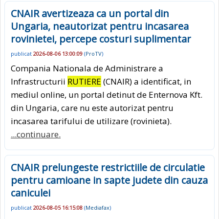
CNAIR avertizeaza ca un portal din
Ungaria, neautorizat pentru incasarea
rovinietei, percepe costuri suplimentar
publicat
2026-08-06 13:00:09
(
ProTV
)
Compania Nationala de Administrare a
Infrastructurii
RUTIERE
(CNAIR) a identificat, in
mediul online, un portal detinut de Enternova Kft.
din Ungaria, care nu este autorizat pentru
incasarea tarifului de utilizare (rovinieta).
...continuare.
CNAIR prelungeste restrictiile de circulatie
pentru camioane in sapte judete din cauza
caniculei
publicat
2026-08-05 16:15:08
(
Mediafax
)