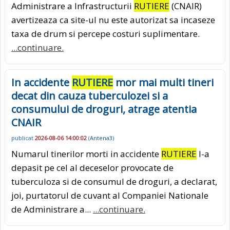
Administrare a Infrastructurii
RUTIERE
(CNAIR)
avertizeaza ca site-ul nu este autorizat sa incaseze
taxa de drum si percepe costuri suplimentare.
...continuare.
In accidente
RUTIERE
mor mai multi tineri
decat din cauza tuberculozei si a
consumului de droguri, atrage atentia
CNAIR
publicat
2026-08-06 14:00:02
(
Antena3
)
Numarul tinerilor morti in accidente
RUTIERE
l-a
depasit pe cel al deceselor provocate de
tuberculoza si de consumul de droguri, a declarat,
joi, purtatorul de cuvant al Companiei Nationale
de Administrare a...
...continuare.