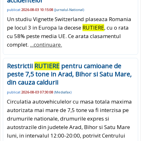
accidentelor
publicat
2026-08-03 10:15:08
(
Jurnalul-National
)
Un studiu Vignette Switzerland plaseaza Romania
pe locul 3 in Europa la decese
RUTIERE
, cu o rata
cu 58% peste media UE. Ce arata clasamentul
complet.
...continuare.
Restrictii
RUTIERE
pentru camioane de
peste 7,5 tone in Arad, Bihor si Satu Mare,
din cauza caldurii
publicat
2026-08-03 07:30:08
(
Mediafax
)
Circulatia autovehiculelor cu masa totala maxima
autorizata mai mare de 7,5 tone va fi interzisa pe
drumurile nationale, drumurile expres si
autostrazile din judetele Arad, Bihor si Satu Mare
luni, in intervalul 12:00-20:00, potrivit Centrului