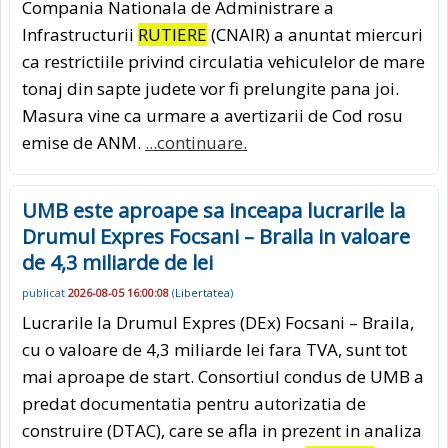
Compania Nationala de Administrare a
Infrastructurii
RUTIERE
(CNAIR) a anuntat miercuri
ca restrictiile privind circulatia vehiculelor de mare
tonaj din sapte judete vor fi prelungite pana joi.
Masura vine ca urmare a avertizarii de Cod rosu
emise de ANM.
...continuare.
UMB este aproape sa inceapa lucrarile la
Drumul Expres Focsani – Braila in valoare
de 4,3 miliarde de lei
publicat
2026-08-05 16:00:08
(
Libertatea
)
Lucrarile la Drumul Expres (DEx) Focsani – Braila,
cu o valoare de 4,3 miliarde lei fara TVA, sunt tot
mai aproape de start. Consortiul condus de UMB a
predat documentatia pentru autorizatia de
construire (DTAC), care se afla in prezent in analiza