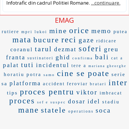
Infotrafic din cadrul Politiei Romane.
...continuare.
EMAG
orice
mine
memo
rutiere
putea
mpri
lukoi
mata
reci
bucure
gaze
ridicare
soferi
tarul
greu
dezmat
coranul
bali
ghid
franta
sustinatori
confirma
cat a
tuti
palat
incidentul
tere a
mariana gheorghe
cine se poate
serie
horatiu potra
samo
inter
platforma
sa
accident feroviar
bratari
proces pentru
viktor
tips
imbracat
proces
dosar
idel
stadiu
sef e
suspec
mane
statele
soca
operations