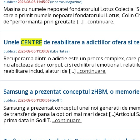
publicat
2026-08-05 11:45:07
(
Income-Magazine
)
Masina cu numele nepoatei fondatorului Lotus Colectia "Sup
care a primit numele nepoatei fondatorului Lotus, Colin Cha
de "performanta prin greutate […]
...continuare.
Unele
CENTRE
de reabilitare a adictiilor ofera si
publicat
2026-08-05 11:30:08
(
Libertatea
)
Recuperarea dintr-o adictie este un proces complex, care p
nu afecteaza doar corpul, ci si echilibrul emotional, relati
reabilitare includ, alaturi de […]
...continuare.
Samsung a prezentat conceptul zHBM, o memorie p
publicat
2026-08-05 11:00:06
(
Go4IT
)
Samsung a prezentat conceptul unei noi generatii de memo
de transfer de pana la opt ori mai mari decat […]Articol
prima data in Go4IT.
...continuare.