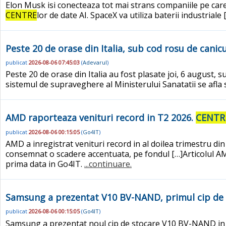
Elon Musk isi conecteaza tot mai strans companiile pe care 
CENTRE
lor de date AI. SpaceX va utiliza baterii industri
Peste 20 de orase din Italia, sub cod rosu de canic
publicat
2026-08-06 07:45:03
(
Adevarul
)
Peste 20 de orase din Italia au fost plasate joi, 6 august, 
sistemul de supraveghere al Ministerului Sanatatii se afla 
AMD raporteaza venituri record in T2 2026.
CENTR
publicat
2026-08-06 00:15:05
(
Go4IT
)
AMD a inregistrat venituri record in al doilea trimestru di
consemnat o scadere accentuata, pe fondul […]Articolul A
prima data in Go4IT.
...continuare.
Samsung a prezentat V10 BV-NAND, primul cip de s
publicat
2026-08-06 00:15:05
(
Go4IT
)
Samsung a prezentat noul cip de stocare V10 BV-NAND in c