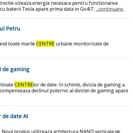
a directie vizeaza energia necesara pentru functionarea
 cu baterii Tesla apare prima data in Go4IT.
...continuare.
ul Petru
cand toate marile
CENTRE
urbane monitorizate de
ei de gaming
stinate
CENTRE
lor de date. In schimb, divizia de gaming a
 compenseaza declinul puternic al diviziei de gaming apare
r de date AI
 Noul produs utilizeaza arhitectura NAND verticala de