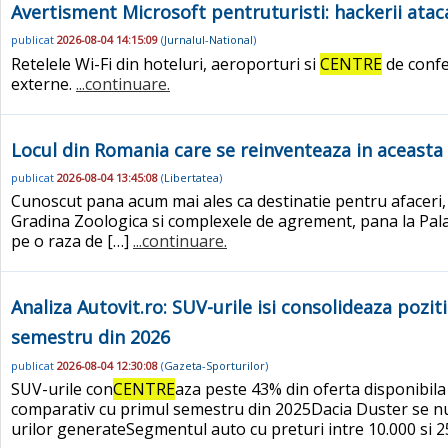
Avertisment Microsoft pentruturisti: hackerii ataca
publicat
2026-08-04 14:15:09
(
Jurnalul-National
)
Retelele Wi-Fi din hoteluri, aeroporturi si
CENTRE
de confe
externe.
...continuare.
Locul din Romania care se reinventeaza in aceasta va
publicat
2026-08-04 13:45:08
(
Libertatea
)
Cunoscut pana acum mai ales ca destinatie pentru afaceri, 
Gradina Zoologica si complexele de agrement, pana la Palatu
pe o raza de […]
...continuare.
Analiza Autovit.ro: SUV-urile isi consolideaza pozit
semestru din 2026
publicat
2026-08-04 12:30:08
(
Gazeta-Sporturilor
)
SUV-urile con
CENTRE
aza peste 43% din oferta disponibila
comparativ cu primul semestru din 2025Dacia Duster se numa
urilor generateSegmentul auto cu preturi intre 10.000 si 25.