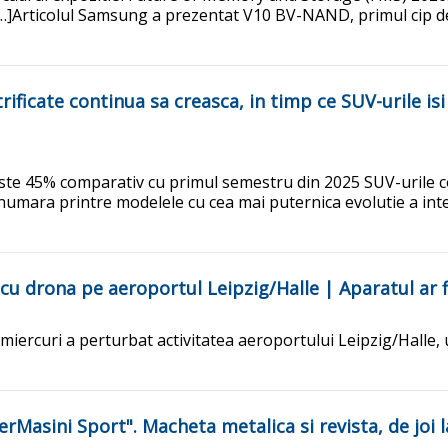
[…]Articolul Samsung a prezentat V10 BV-NAND, primul cip de
trificate continua sa creasca, in timp ce SUV-urile is
peste 45% comparativ cu primul semestru din 2025 SUV-urile 
umara printre modelele cu cea mai puternica evolutie a inter
cu drona pe aeroportul Leipzig/Halle | Aparatul ar f
miercuri a perturbat activitatea aeroportului Leipzig/Halle,
rMasini Sport". Macheta metalica si revista, de joi l