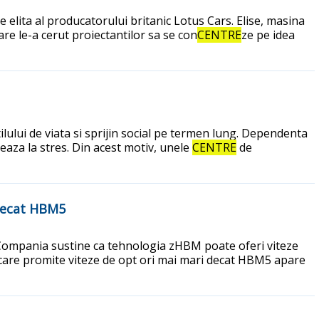
elita al producatorului britanic Lotus Cars. Elise, masina
re le-a cerut proiectantilor sa se con
CENTRE
ze pe idea
lului de viata si sprijin social pe termen lung. Dependenta
neaza la stres. Din acest motiv, unele
CENTRE
de
decat HBM5
Compania sustine ca tehnologia zHBM poate oferi viteze
care promite viteze de opt ori mai mari decat HBM5 apare