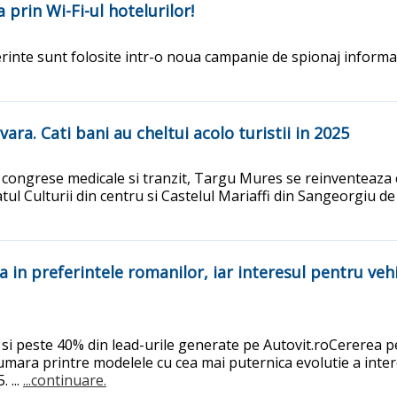
 prin Wi-Fi-ul hotelurilor!
rinte sunt folosite intr-o noua campanie de spionaj informatic
ra. Cati bani au cheltui acolo turistii in 2025
congrese medicale si tranzit, Targu Mures se reinventeaza ca 
l Culturii din centru si Castelul Mariaffi din Sangeorgiu de
ia in preferintele romanilor, iar interesul pentru veh
 si peste 40% din lead-urile generate pe Autovit.roCererea pe
ra printre modelele cu cea mai puternica evolutie a interesu
 ...
...continuare.