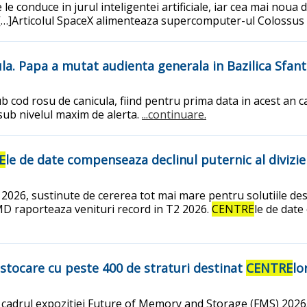
le conduce in jurul inteligentei artificiale, iar cea mai nou
ale […]Articolul SpaceX alimenteaza supercomputer-ul Colossus
ula. Papa a mutat audienta generala in Bazilica Sfant
sub cod rosu de canicula, fiind pentru prima data in acest an 
sub nivelul maxim de alerta.
...continuare.
E
le de date compenseaza declinul puternic al divizi
n 2026, sustinute de cererea tot mai mare pentru solutiile de
MD raporteaza venituri record in T2 2026.
CENTRE
le de date
tocare cu peste 400 de straturi destinat
CENTRE
lo
adrul expozitiei Future of Memory and Storage (FMS) 2026.