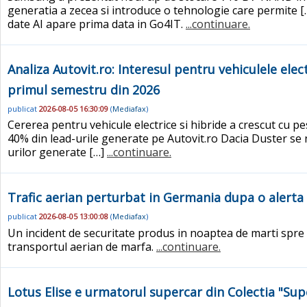
generatia a zecea si introduce o tehnologie care permite 
date AI apare prima data in Go4IT.
...continuare.
Analiza Autovit.ro: Interesul pentru vehiculele elec
primul semestru din 2026
publicat
2026-08-05 16:30:09
(
Mediafax
)
Cererea pentru vehicule electrice si hibride a crescut cu 
40% din lead-urile generate pe Autovit.ro Dacia Duster se n
urilor generate […]
...continuare.
Trafic aerian perturbat in Germania dupa o alerta 
publicat
2026-08-05 13:00:08
(
Mediafax
)
Un incident de securitate produs in noaptea de marti spre 
transportul aerian de marfa.
...continuare.
Lotus Elise e urmatorul supercar din Colectia "Supe