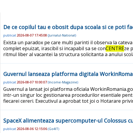
De ce copilul tau e obosit dupa scoala si ce poti f
publicat
2026-08-07 17:45:08
(
Jurnalul-National
)
Exista un paradox pe care multi parinti il observa la cate
complet epuizat, irascibil si incapabil sa se con
CENTRE
ze p
ritmul liber al vacantei la structura solicitanta a anului scol
Guvernul lanseaza platforma digitala WorkinRomania
publicat
2026-08-07 10:00:07
(
Income-Magazine
)
Guvernul a lansat joi platforma oficiala WorkinRomania.gov.
intr-un singur loc gestionarea procedurilor esentiale pentr
fiecarei cereri. Executivul a aprobat tot joi o Hotarare priv
SpaceX alimenteaza supercomputer-ul Colossus cu 
publicat
2026-08-06 12:15:06
(
Go4IT
)