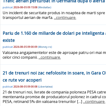
Trafic aerian perturbat in Germania dupa o alerta
publicat
2026-08-05 09:15:08
(
Mediafax
)
Un incident de securitate produs in noaptea de marti spre 
transportul aerian de marfa.
...continuare.
Pariu de 1.160 de miliarde de dolari pe inteligenta
existe
publicat
2026-08-05 09:00:09
(
Money.ro
)
Valoarea angajamentelor este de aproape patru ori mai mare
celor cinci companii.
...continuare.
21 de trenuri noi zac nefolosite in soare, in Gara 
ce rute vor acoperi
publicat
2026-08-05 09:00:08
(
Libertatea
)
21 de trenuri noi, livrate de compania poloneza PESA catre
mentenanta promise de producatorul polonez in cadrul contr
PESA, retinand 5% din valoarea trenurilor […]
...continuare.