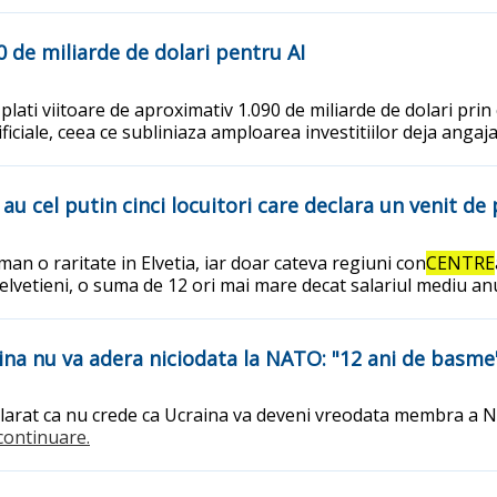
0 de miliarde de dolari pentru AI
ati viitoare de aproximativ 1.090 de miliarde de dolari prin c
ficiale, ceea ce subliniaza amploarea investitiilor deja angaja
au cel putin cinci locuitori care declara un venit de 
man o raritate in Elvetia, iar doar cateva regiuni con
CENTRE
elvetieni, o suma de 12 ori mai mare decat salariul mediu anu
na nu va adera niciodata la NATO: "12 ani de basme"
clarat ca nu crede ca Ucraina va deveni vreodata membra a NA
..continuare.