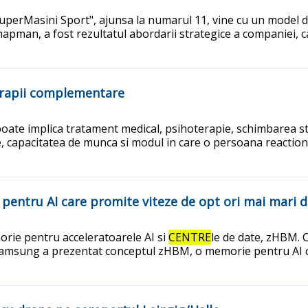
erMasini Sport", ajunsa la numarul 11, vine cu un model de 
pman, a fost rezultatul abordarii strategice a companiei, ca
 terapii complementare
oate implica tratament medical, psihoterapie, schimbarea sti
ile, capacitatea de munca si modul in care o persoana reactio
entru AI care promite viteze de opt ori mai mari 
rie pentru acceleratoarele AI si
CENTRE
le de date, zHBM. 
ul Samsung a prezentat conceptul zHBM, o memorie pentru AI 