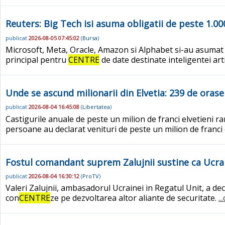
Reuters: Big Tech isi asuma obligatii de peste 1.00
publicat
2026-08-05 07:45:02
(
Bursa
)
Microsoft, Meta, Oracle, Amazon si Alphabet si-au asumat pl
principal pentru
CENTRE
de date destinate inteligentei arti
Unde se ascund milionarii din Elvetia: 239 de orase 
publicat
2026-08-04 16:45:08
(
Libertatea
)
Castigurile anuale de peste un milion de franci elvetieni ra
persoane au declarat venituri de peste un milion de franci 
Fostul comandant suprem Zalujnii sustine ca Ucrai
publicat
2026-08-04 16:30:12
(
ProTV
)
Valeri Zalujnii, ambasadorul Ucrainei in Regatul Unit, a de
con
CENTRE
ze pe dezvoltarea altor aliante de securitate.
.