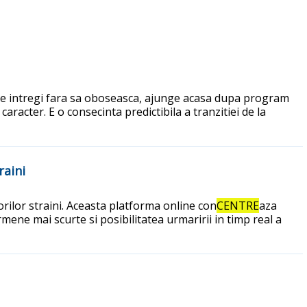
 ore intregi fara sa oboseasca, ajunge acasa dupa program
racter. E o consecinta predictibila a tranzitiei de la
raini
orilor straini. Aceasta platforma online con
CENTRE
aza
mene mai scurte si posibilitatea urmaririi in timp real a