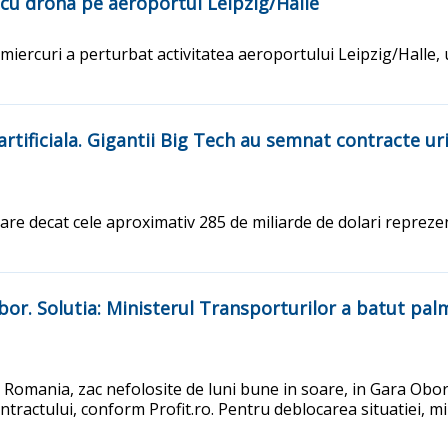
 cu drona pe aeroportul Leipzig/Halle
miercuri a perturbat activitatea aeroportului Leipzig/Halle,
 artificiala. Gigantii Big Tech au semnat contracte u
 decat cele aproximativ 285 de miliarde de dolari reprezenta
Obor. Solutia: Ministerul Transporturilor a batut palm
 Romania, zac nefolosite de luni bune in soare, in Gara Obo
actului, conform Profit.ro. Pentru deblocarea situatiei, mi