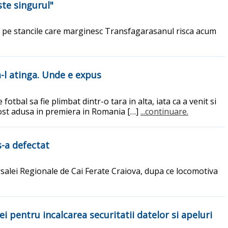
te singurul"
 pe stancile care marginesc Transfagarasanul risca acum
-l atinga. Unde e expus
al sa fie plimbat dintr-o tara in alta, iata ca a venit si
fost adusa in premiera in Romania […]
...continuare.
s-a defectat
rsalei Regionale de Cai Ferate Craiova, dupa ce locomotiva
 pentru incalcarea securitatii datelor si apeluri