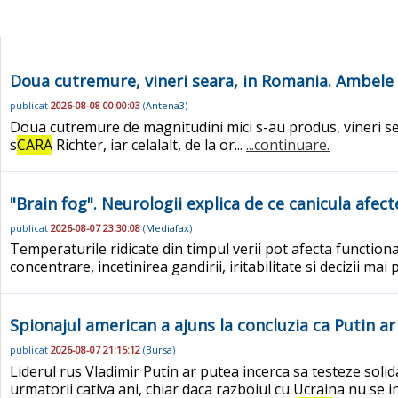
Doua cutremure, vineri seara, in Romania. Ambele 
publicat
2026-08-08 00:00:03
(
Antena3
)
Doua cutremure de magnitudini mici s-au produs, vineri sear
s
CARA
Richter, iar celalalt, de la or...
...continuare.
"Brain fog". Neurologii explica de ce canicula afect
publicat
2026-08-07 23:30:08
(
Mediafax
)
Temperaturile ridicate din timpul verii pot afecta functio
concentrare, incetinirea gandirii, iritabilitate si decizii mai 
Spionajul american a ajuns la concluzia ca Putin a
publicat
2026-08-07 21:15:12
(
Bursa
)
Liderul rus Vladimir Putin ar putea incerca sa testeze soli
urmatorii cativa ani, chiar daca razboiul cu Ucraina nu se in