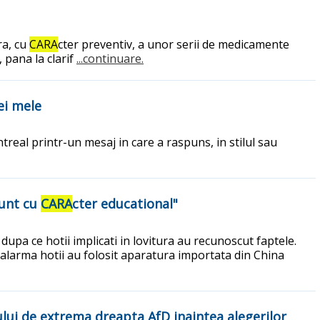
ra, cu
CARA
cter preventiv, a unor serii de medicamente
 pana la clarif
...continuare.
ei mele
real printr-un mesaj in care a raspuns, in stilul sau
sunt cu
CARA
cter educational"
dupa ce hotii implicati in lovitura au recunoscut faptele.
 alarma hotii au folosit aparatura importata din China
lui de extrema dreapta AfD inaintea alegerilor