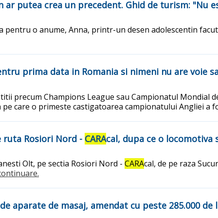
 ar putea crea un precedent. Ghid de turism: "Nu es
a pentru o anume, Anna, printr-un desen adolescentin facut
entru prima data in Romania si nimeni nu are voie sa
itii precum Champions League sau Campionatul Mondial de fotb
pa pe care o primeste castigatoarea campionatului Angliei a 
e ruta Rosiori Nord -
CARA
cal, dupa ce o locomotiva 
anesti Olt, pe sectia Rosiori Nord -
CARA
cal, de pe raza Sucu
.continuare.
de aparate de masaj, amendat cu peste 285.000 de lei