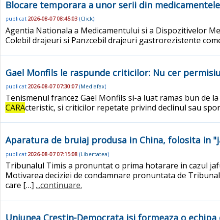
Blocare temporara a unor serii din medicamentele C
publicat
2026-08-07 08:45:03
(
Click
)
Agentia Nationala a Medicamentului si a Dispozitivelor 
Colebil drajeuri si Panzcebil drajeuri gastrorezistente com
Gael Monfils le raspunde criticilor: Nu cer permis
publicat
2026-08-07 07:30:07
(
Mediafax
)
Tenismenul francez Gael Monfils si-a luat ramas bun de la s
CARA
cteristic, si criticilor repetate privind declinul sau spor
Aparatura de bruiaj produsa in China, folosita in "
publicat
2026-08-07 07:15:08
(
Libertatea
)
Tribunalul Timis a pronuntat o prima hotarare in cazul jafu
Motivarea deciziei de condamnare pronuntata de Tribunalul 
care […]
...continuare.
Uniunea Crestin-Democrata isi formeaza o echipa 