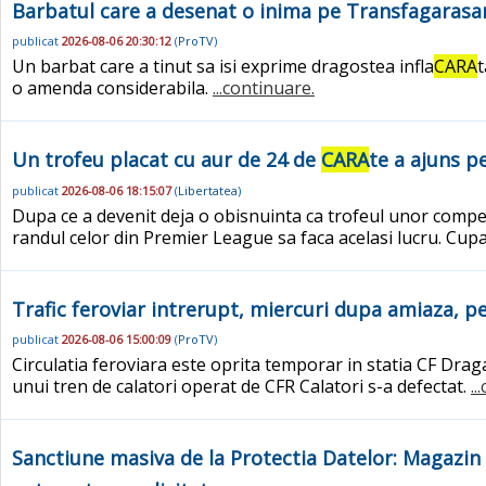
Barbatul care a desenat o inima pe Transfagarasan
publicat
2026-08-06 20:30:12
(
ProTV
)
Un barbat care a tinut sa isi exprime dragostea infla
CARA
t
o amenda considerabila.
...continuare.
Un trofeu placat cu aur de 24 de
CARA
te a ajuns p
publicat
2026-08-06 18:15:07
(
Libertatea
)
Dupa ce a devenit deja o obisnuinta ca trofeul unor compet
randul celor din Premier League sa faca acelasi lucru. Cu
Trafic feroviar intrerupt, miercuri dupa amiaza, p
publicat
2026-08-06 15:00:09
(
ProTV
)
Circulatia feroviara este oprita temporar in statia CF Drag
unui tren de calatori operat de CFR Calatori s-a defectat.
..
Sanctiune masiva de la Protectia Datelor: Magazin 