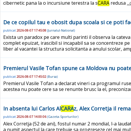
cibernetic pana la o incursiune terestra la s
CARA
redusa
..
De ce copilul tau e obosit dupa scoala si ce poti f
publicat
2026-08-07 17:45:08
(
Jurnalul-National
)
Exista un paradox pe care multi parinti il observa la cate
complet epuizat, irascibil si incapabil sa se concentreze 
liber al vacantei la structura solicitanta a anului scolar, amp
Premierul Vasile Tofan spune ca Moldova nu poate
publicat
2026-08-07 17:45:02
(
Bursa
)
Premierul Vasile Tofan a declarat vineri ca programul ruses
acestea nu poate cere sa se renunte brusc la el, preconiza
In absenta lui Carlos Al
CARA
z, Alex Corretja il re
publicat
2026-08-07 14:00:06
(
Gazeta-Sporturilor
)
Alex Corretja (52 de ani), fostul numar 2 mondial, l-a laudat
a numit aspectul la care trebuie sa progreseze cel mai mult.A