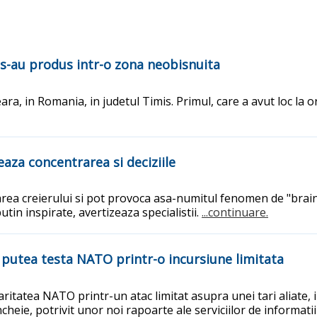
s-au produs intr-o zona neobisnuita
a, in Romania, in judetul Timis. Primul, care a avut loc la o
eaza concentrarea si deciziile
narea creierului si pot provoca asa-numitul fenomen de "brain
putin inspirate, avertizeaza specialistii.
...continuare.
r putea testa NATO printr-o incursiune limitata
daritatea NATO printr-un atac limitat asupra unei tari aliate,
cheie, potrivit unor noi rapoarte ale serviciilor de informati