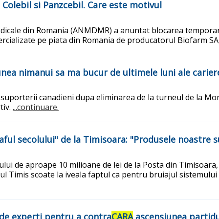
olebil si Panzcebil. Care este motivul
Medicale din Romania (ANMDMR) a anuntat blocarea tempora
ercializate pe piata din Romania de producatorul Biofarm SA,
iunea nimanui sa ma bucur de ultimele luni ale carier
uporterii canadieni dupa eliminarea de la turneul de la Mont
tiv.
...continuare.
jaful secolului" de la Timisoara: "Produsele noastre 
lui de aproape 10 milioane de lei de la Posta din Timisoara, 
Timis scoate la iveala faptul ca pentru bruiajul sistemului
de experti pentru a contra
CARA
ascensiunea partidu