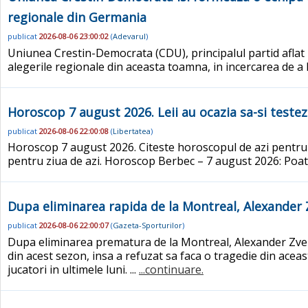
regionale din Germania
publicat
2026-08-06 23:00:02
(
Adevarul
)
Uniunea Crestin-Democrata (CDU), principalul partid aflat
alegerile regionale din aceasta toamna, in incercarea de a
Horoscop 7 august 2026. Leii au ocazia sa-si teste
publicat
2026-08-06 22:00:08
(
Libertatea
)
Horoscop 7 august 2026. Citeste horoscopul de azi pentru zo
pentru ziua de azi. Horoscop Berbec – 7 august 2026: Poate
Dupa eliminarea rapida de la Montreal, Alexander Z
publicat
2026-08-06 22:00:07
(
Gazeta-Sporturilor
)
Dupa eliminarea prematura de la Montreal, Alexander Zverev
din acest sezon, insa a refuzat sa faca o tragedie din aceast
jucatori in ultimele luni. ...
...continuare.