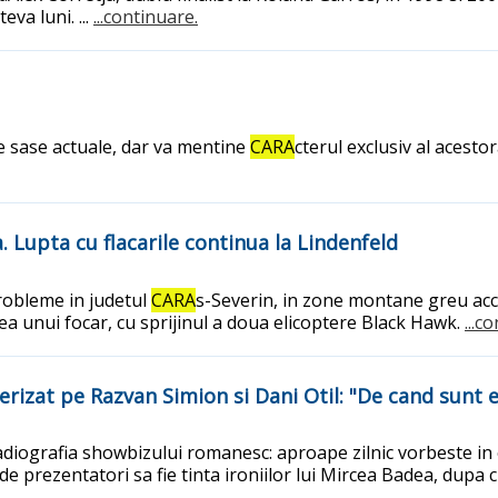
eva luni. ...
...continuare.
e sase actuale, dar va mentine
CARA
cterul exclusiv al acesto
. Lupta cu flacarile continua la Lindenfeld
probleme in judetul
CARA
s-Severin, in zone montane greu acces
ea unui focar, cu sprijinul a doua elicoptere Black Hawk.
...c
erizat pe Razvan Simion si Dani Otil: "De cand sunt e
radiografia showbizului romanesc: aproape zilnic vorbeste in 
de prezentatori sa fie tinta ironiilor lui Mircea Badea, dupa