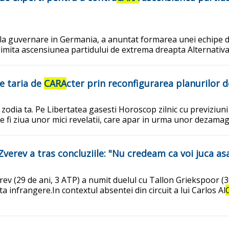
 la guvernare in Germania, a anuntat formarea unei echipe d
 limita ascensiunea partidului de extrema dreapta Alternati
ze taria de
CARA
cter prin reconfigurarea planurilor de
dia ta. Pe Libertatea gasesti Horoscop zilnic cu previziuni i
 fi ziua unor mici revelatii, care apar in urma unor dezamagi
verev a tras concluziile: "Nu credeam ca voi juca as
 (29 de ani, 3 ATP) a numit duelul cu Tallon Griekspoor (30 
a infrangere.In contextul absentei din circuit a lui Carlos Al