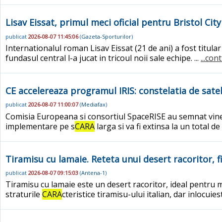
Lisav Eissat, primul meci oficial pentru Bristol City
publicat
2026-08-07 11:45:06
(
Gazeta-Sporturilor
)
Internationalul roman Lisav Eissat (21 de ani) a fost titular i
fundasul central l-a jucat in tricoul noii sale echipe. ...
...con
CE accelereaza programul IRIS: constelatia de satelit
publicat
2026-08-07 11:00:07
(
Mediafax
)
Comisia Europeana si consortiul SpaceRISE au semnat vineri
implementare pe s
CARA
larga si va fi extinsa la un total de
Tiramisu cu lamaie. Reteta unui desert racoritor, f
publicat
2026-08-07 09:15:03
(
Antena-1
)
Tiramisu cu lamaie este un desert racoritor, ideal pentru m
straturile
CARA
cteristice tiramisu-ului italian, dar inlocu