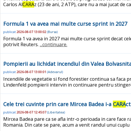
Carlos Al
CARA
z (23 de ani, 2 ATP), care nu a mai jucat de cat
Formula 1 va avea mai multe curse sprint in 2027
publicat
2026-08-07 13:00:02
(
Bursa
)
Formula 1 va avea in 2027 mai multe curse sprint decat cel
potrivit Reuters.
...continuare.
Pompierii au lichidat incendiul din Valea Bolvasnita
publicat
2026-08-07 13:00:01
(
Adevarul
)
Incendiile de vegetatie si fond forestier continua sa faca 
Lindenfeld pompierii intervin in continuare pentru stinger
Cele trei cuvinte prin care Mircea Badea i-a
CARA
ct
publicat
2026-08-07 12:45:07
(
Libertatea
)
Mircea Badea pare ca se afla intr-o perioada in care face 
Romania. Din cate se pare, acum a venit randul unui cuplu 