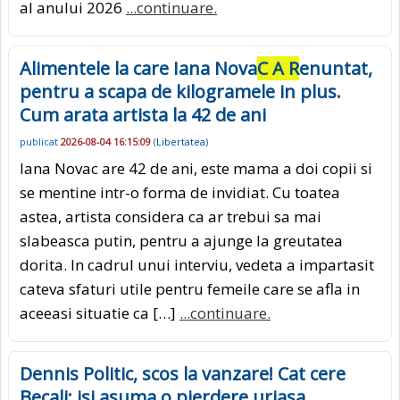
al anului 2026
...continuare.
Alimentele la care Iana Nova
C A R
enuntat,
pentru a scapa de kilogramele in plus.
Cum arata artista la 42 de ani
publicat
2026-08-04 16:15:09
(
Libertatea
)
Iana Novac are 42 de ani, este mama a doi copii si
se mentine intr-o forma de invidiat. Cu toatea
astea, artista considera ca ar trebui sa mai
slabeasca putin, pentru a ajunge la greutatea
dorita. In cadrul unui interviu, vedeta a impartasit
cateva sfaturi utile pentru femeile care se afla in
aceeasi situatie ca […]
...continuare.
Dennis Politic, scos la vanzare! Cat cere
Becali: isi asuma o pierdere uriasa