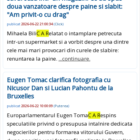
doua vanzatoare despre paine si slabit:
"Am privit-o cu drag"
publicat
2026-06-22 21:00:34
(
Click
)
Mihaela Bili
C A R
elatat o intamplare petrecuta
intr-un supermarket si a vorbit despre una dintre
cele mai mari provocari din curele de slabire:
renuntarea la paine.
...continuare.
Eugen Tomac clarifica fotografia cu
Nicusor Dan si Lucian Pahontu de la
Bruxelles
publicat
2026-06-22 10:00:09
(
Puterea
)
Europarlamentarul Eugen Toma
C A R
espins
speculatiile privind o presupusa intalnire dedicata
negocierilor pentru formarea viitorului Guvern,