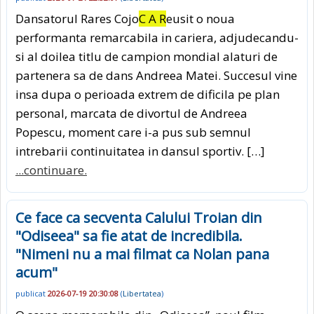
Dansatorul Rares Cojo
C A R
eusit o noua
performanta remarcabila in cariera, adjudecandu-
si al doilea titlu de campion mondial alaturi de
partenera sa de dans Andreea Matei. Succesul vine
insa dupa o perioada extrem de dificila pe plan
personal, marcata de divortul de Andreea
Popescu, moment care i-a pus sub semnul
intrebarii continuitatea in dansul sportiv. […]
...continuare.
Ce face ca secventa Calului Troian din
"Odiseea" sa fie atat de incredibila.
"Nimeni nu a mai filmat ca Nolan pana
acum"
publicat
2026-07-19 20:30:08
(
Libertatea
)