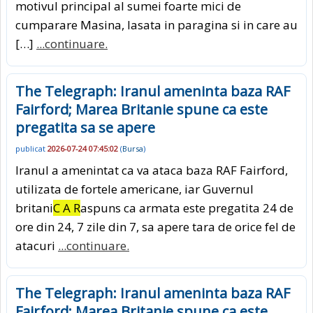
motivul principal al sumei foarte mici de
cumparare Masina, lasata in paragina si in care au
[…]
...continuare.
The Telegraph: Iranul ameninta baza RAF
Fairford; Marea Britanie spune ca este
pregatita sa se apere
publicat
2026-07-24 07:45:02
(
Bursa
)
Iranul a amenintat ca va ataca baza RAF Fairford,
utilizata de fortele americane, iar Guvernul
britani
C A R
aspuns ca armata este pregatita 24 de
ore din 24, 7 zile din 7, sa apere tara de orice fel de
atacuri
...continuare.
The Telegraph: Iranul ameninta baza RAF
Fairford; Marea Britanie spune ca este