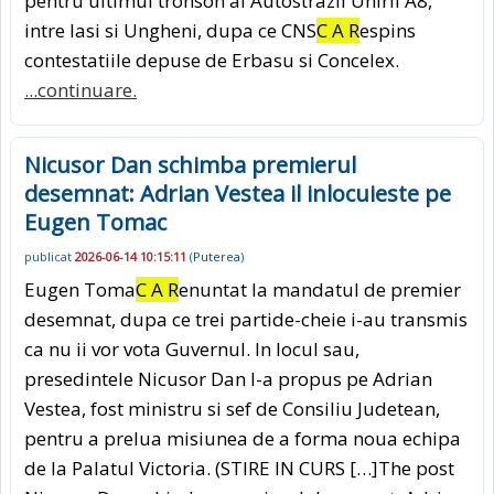
pentru ultimul tronson al Autostrazii Unirii A8,
intre Iasi si Ungheni, dupa ce CNS
C A R
espins
contestatiile depuse de Erbasu si Concelex.
...continuare.
Nicusor Dan schimba premierul
desemnat: Adrian Vestea il inlocuieste pe
Eugen Tomac
publicat
2026-06-14 10:15:11
(
Puterea
)
Eugen Toma
C A R
enuntat la mandatul de premier
desemnat, dupa ce trei partide-cheie i-au transmis
ca nu ii vor vota Guvernul. In locul sau,
presedintele Nicusor Dan l-a propus pe Adrian
Vestea, fost ministru si sef de Consiliu Judetean,
pentru a prelua misiunea de a forma noua echipa
de la Palatul Victoria. (STIRE IN CURS […]The post