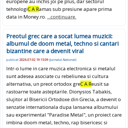
europene au inchis joi pe plus, dar sectorul
tehnologi
C A R
amas sub presiune apare prima
data in Money.ro.
...continuare.
Preotul grec care a socat lumea muzicii:
albumul de doom metal, techno si cantari
bizantine care a devenit viral
publicat
2026-07-02 19:15:09
(
Jurnalul-National
)
Intr-o lume in care muzica electronica si metalul
sunt adesea asociate cu rebeliunea si cultura
alternativa, un preot ortodox gre
C A R
eusit sa
rastoarne toate asteptarile. Dionysios Tabakis,
slujitor al Bisericii Ortodoxe din Grecia, a devenit o
senzatie internationala dupa lansarea albumului
sau experimental "Paradise Metal", un proiect care
imbina doom metal, techno, rap bisericesc si