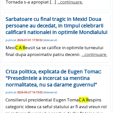
Tornada s-a apropiat […]
...continuare.
Sarbatoare cu final tragic in Mexic! Doua
persoane au decedat, in timpul celebrarii
calificarii nationalei in optimile Mondialului
publicat
2026-07-01 17:30:02
(
Adevarul
)
Mexi
C A R
eusit sa se califice in optimile turneului
final dupa aproximativ patru decenii.
...continuare.
Criza politica, explicata de Eugen Tomac:
"Presedintele a incercat sa mentina
normalitatea, nu sa darame guvernul"
publicat
2026-06-27 16:15:02
(
Adevarul
)
Consilierul prezidential Eugen Toma
C A R
espins
categoric ideea ca seful statului ar fi avut vreun rol