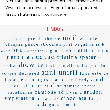
Nicusor Dan schimba premierul desemnat: Adrian
Vestea il inlocuieste pe Eugen Tomac appeared
first on Puterea.ro.
...continuare.
EMAG
mail
voiculet
c a r
fapte de
the me
chiajna
peace
abdomen plat
bagat
la is
b
onut
conditiilor meteo
logan mcv
zone
direction
copac
nero
cristina spatar
se
it der
show tv
deba
toate femeile
xella
peru in
anul unirii
declared
advise
luna este
de
a rob
mogos
olas c
los ángeles
n etf
cody
creierul
ate de
anova
de domino
aradon
camione
ad i
incalcarea
van d
ciocolata
emperatura
n awards
la golf
to di
goes
toma f