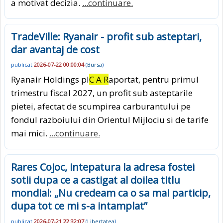
a motivat decizia.
...continuare.
TradeVille: Ryanair - profit sub asteptari,
dar avantaj de cost
publicat
2026-07-22 00:00:04
(
Bursa
)
Ryanair Holdings pl
C A R
aportat, pentru primul
trimestru fiscal 2027, un profit sub asteptarile
pietei, afectat de scumpirea carburantului pe
fondul razboiului din Orientul Mijlociu si de tarife
mai mici.
...continuare.
Rares Cojoc, intepatura la adresa fostei
sotii dupa ce a castigat al doilea titlu
mondial: „Nu credeam ca o sa mai particip,
dupa tot ce mi s-a intamplat”
publicat
2026-07-21 22:32:07
(
Libertatea
)