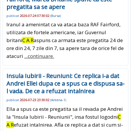
pregatita sa se apere
publicat
2026-07-24 07:30:02
(
Bursa
)
Iranul a amenintat ca va ataca baza RAF Fairford,
utilizata de fortele americane, iar Guvernul
britani
C A R
aspuns ca armata este pregatita 24 de
ore din 24, 7 zile din 7, sa apere tara de orice fel de
atacuri
...continuare.
Insula Iubirii - Reuniuni: Ce replica i-a dat
Andrei Ellei dupa ce a spus ca e dispusa sa-
l vada. De ce a refuzat intalnirea
publicat
2026-07-23 23:30:02
(
Antena-1
)
Ella a spus ca este pregatita sa il revada pe Andrei
la "Insula Iubirii - Reuniunii", insa fostul logodni
C
A R
efuzat intalnirea. Afla ce replica a dat si cum si-