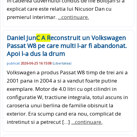
in caderea Guvernului condus de Ilie Bolojan si a
explicat care este relatia lui Nicusor Dan cu
premierul interimar.
...continuare.
Daniel Jun
C A R
econstruit un Volkswagen
Passat W8 pe care multi l-ar fi abandonat.
Apoi l-a dus la drum
publicat
2026-06-25 16:15:08
(
Libertatea
)
Volkswagen a produs Passat W8 timp de trei ani a
2001 pana in 2004 a si a vandut foarte putine
exemplare. Motor de 4.0 litri cu opt cilindri in
configuratie W, tractiune integrala, totul ascuns in
caroseria unui berlina de familie obisnuit la
exterior. Era scump cand era nou, complicat de
intretinut si a petrecut […]
...continuare.