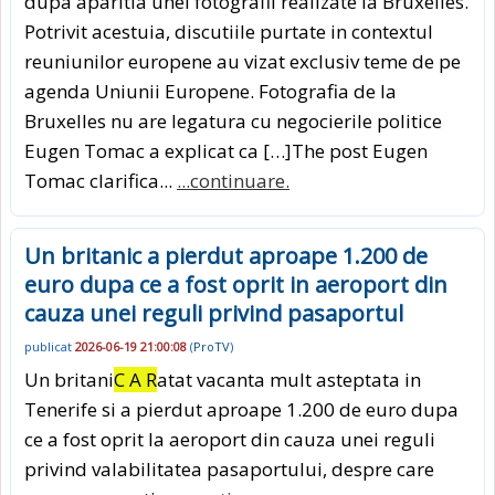
dupa aparitia unei fotografii realizate la Bruxelles.
Potrivit acestuia, discutiile purtate in contextul
reuniunilor europene au vizat exclusiv teme de pe
agenda Uniunii Europene. Fotografia de la
Bruxelles nu are legatura cu negocierile politice
Eugen Tomac a explicat ca […]The post Eugen
Tomac clarifica...
...continuare.
Un britanic a pierdut aproape 1.200 de
euro dupa ce a fost oprit in aeroport din
cauza unei reguli privind pasaportul
publicat
2026-06-19 21:00:08
(
ProTV
)
Un britani
C A R
atat vacanta mult asteptata in
Tenerife si a pierdut aproape 1.200 de euro dupa
ce a fost oprit la aeroport din cauza unei reguli
privind valabilitatea pasaportului, despre care