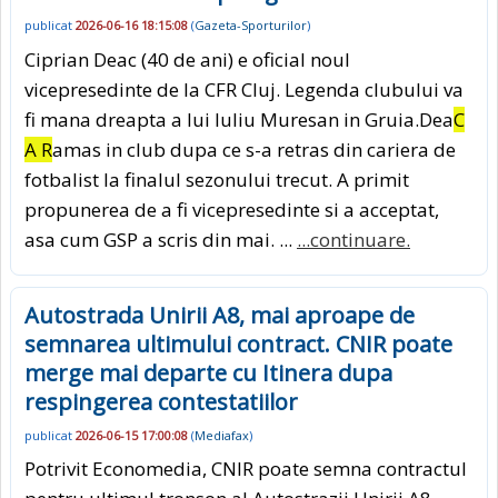
publicat
2026-06-16 18:15:08
(
Gazeta-Sporturilor
)
Ciprian Deac (40 de ani) e oficial noul
vicepresedinte de la CFR Cluj. Legenda clubului va
fi mana dreapta a lui Iuliu Muresan in Gruia.Dea
C
A R
amas in club dupa ce s-a retras din cariera de
fotbalist la finalul sezonului trecut. A primit
propunerea de a fi vicepresedinte si a acceptat,
asa cum GSP a scris din mai. ...
...continuare.
Autostrada Unirii A8, mai aproape de
semnarea ultimului contract. CNIR poate
merge mai departe cu Itinera dupa
respingerea contestatiilor
publicat
2026-06-15 17:00:08
(
Mediafax
)
Potrivit Economedia, CNIR poate semna contractul