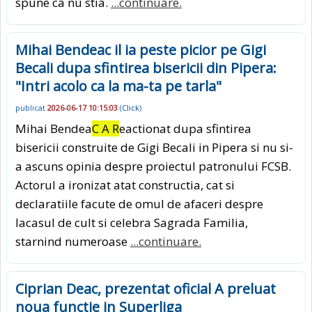
spune ca nu stia.
...continuare.
Mihai Bendeac il ia peste picior pe Gigi
Becali dupa sfintirea bisericii din Pipera:
"Intri acolo ca la ma-ta pe tarla"
publicat
2026-06-17 10:15:03
(
Click
)
Mihai Bendea
C A R
eactionat dupa sfintirea
bisericii construite de Gigi Becali in Pipera si nu si-
a ascuns opinia despre proiectul patronului FCSB.
Actorul a ironizat atat constructia, cat si
declaratiile facute de omul de afaceri despre
lacasul de cult si celebra Sagrada Familia,
starnind numeroase
...continuare.
Ciprian Deac, prezentat oficial A preluat
noua functie in Superliga