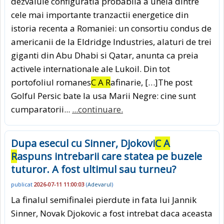
dezvaluie configuratia probabila a uneia dintre
cele mai importante tranzactii energetice din
istoria recenta a Romaniei: un consortiu condus de
americanii de la Eldridge Industries, alaturi de trei
giganti din Abu Dhabi si Qatar, anunta ca preia
activele internationale ale Lukoil. Din tot
portofoliul romanes
C A R
afinarie, […]The post
Golful Persic bate la usa Marii Negre: cine sunt
cumparatorii...
...continuare.
Dupa esecul cu Sinner, Djokovi
C A
R
aspuns intrebarii care statea pe buzele
tuturor. A fost ultimul sau turneu?
publicat
2026-07-11 11:00:03
(
Adevarul
)
La finalul semifinalei pierdute in fata lui Jannik
Sinner, Novak Djokovic a fost intrebat daca aceasta