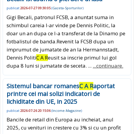
publicat
2026-07-27 09:30:05
(
Gazeta-Sporturilor
)
Gigi Becali, patronul FCSB, a anuntat suma in
schimbul careia l-ar vinde pe Dennis Politic, la
doar un an dupa ce l-a transferat de la Dinamo pe
fotbalistul de banda.Revenit la FCSB dupa un
imprumut de jumatate de an la Hermannstadt,
Dennis Politi
C A R
eusit sa inscrie primul lui gol
dupa 8 luni si jumatate de seceta. ...
...continuare.
Sistemul bancar romanes
C A R
aportat
printre cei mai solizi indicatori de
lichiditate din UE, in 2025
publicat
2026-07-26 20:15:06
(
Income-Magazine
)
Bancile de retail din Europa au incheiat, anul
2025, cu venituri in crestere cu 3% si cu un profit