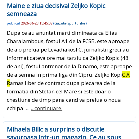
Maine e ziua decisiva! Zeljko Kopic
semneaza
publicat
2026-06-23 15:45:08
(
Gazeta-Sporturilor
)
Dupa ce au anuntat marti dimineata ca Elias
Charalambous, fostul A1 de la FCSB, este aproape
de a o prelua pe LevadiakosFC, jurnalistii greci au
informat cateva ore mai tarziu ca Zeljko Kopic (48
de ani), fostul antrenor de la Dinamo, este aproape
de a semna in prima liga din Cipru. Zeljko Kopi
C A
R
amas liber de contract dupa plecarea de la
formatia din Stefan cel Mare si este doar o
chestiune de timp pana cand va prelua o noua
echipa. ...
...continuare.
Mihaela Bilic a surprins o discutie
savuroasa intr-un magazin. Ce au spus