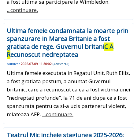
a fost ultima sa participare la Wimbledon.
...continuare.
Ultima femeie condamnata la moarte prin
spanzurare in Marea Britanie a fost
gratiata de rege. Guvernul britani
C A
R
ecunoscut nedreptatea
publicat
2026-07-09 11:30:02
(
Adevarul
)
Ultima femeie executata in Regatul Unit, Ruth Ellis,
a fost gratiata postum, a anuntat Guvernul
britanic, care a recunoscut ca ea a fost victima unei
"nedreptati profunde", la 71 de ani dupa ce a fost
spanzurata pentru ca si-a ucis partenerul violent,
relateaza AFP.
...continuare.
Teatrul Mic incheie stagiunea 2025-2026: