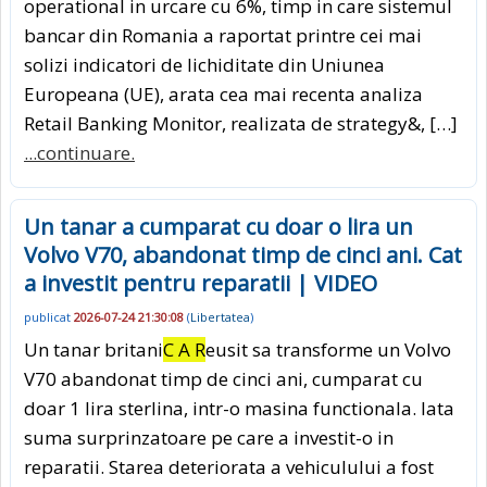
operational in urcare cu 6%, timp in care sistemul
bancar din Romania a raportat printre cei mai
solizi indicatori de lichiditate din Uniunea
Europeana (UE), arata cea mai recenta analiza
Retail Banking Monitor, realizata de strategy&, […]
...continuare.
Un tanar a cumparat cu doar o lira un
Volvo V70, abandonat timp de cinci ani. Cat
a investit pentru reparatii | VIDEO
publicat
2026-07-24 21:30:08
(
Libertatea
)
Un tanar britani
C A R
eusit sa transforme un Volvo
V70 abandonat timp de cinci ani, cumparat cu
doar 1 lira sterlina, intr-o masina functionala. Iata
suma surprinzatoare pe care a investit-o in
reparatii. Starea deteriorata a vehiculului a fost