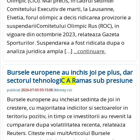
Olimpic (CIO). Mai precis, in cadrul sedintei
Comitetului Executiv de marti, la Lausanne,
Elvetia, forul olimpic a decis ridicarea provizorie a
suspendariiComitetului Olimpic Rus (ROC), in
vigoare din octombrie 2023, relateaza Gazeta
Sporturilor. Suspendarea a fost ridicata dupa o
analiza juridica ampla […]
...continuare.
Bursele europene au inchis joi pe plus, dar
sectorul tehnologi
C A R
amas sub presiune
publicat
2026-07-03 05:15:08
(
Money.ro
)
Bursele europene au incheiat sedinta de joi in
crestere, cu majoritatea indicilor si sectoarelor in
teritoriu pozitiv, in timp ce investitorii au revenit la
cumparare dupa volatilitatea recenta, relateaza
Reuters. Citeste mai multArticolul Bursele