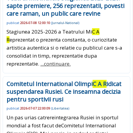
sapte premiere, 256 reprezentatii, povesti
care raman, un public care revine
publicat
2026-07-08 12:00:10
(
Jurnalul-National
)
Stagiunea 2025-2026 a Teatrului Mi
C A
R
eprezentat o prezenta constanta, o curiozitate
artistica autentica si o relatie cu publicul care s-a
consolidat in timp, reprezentatie dupa
reprezentatie.
...continuare.
Comitetul International Olimpi
C A R
idicat
suspendarea Rusiei. Ce inseamna decizia
pentru sportivii rusi
publicat
2026-07-07 22:00:09
(
Libertatea
)
Un pas urias catrereintegrarea Rusiei in sportul
mondial a fost facut deComitetul International