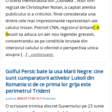
O scena memorabila din „Odiseea”, noul film
regizat de Christopher Nolan, a captat atentia
publicului si a criticilor, fiind considerata una
dintre cele mai impresionante reprezentari ale
calului troian. Potrivit CNN, regizorul britani
C A
R
eusit sa aduca un aer nou legendei grecesti,
concentrandu-se pe conditiile brutale din
interiorul calului si oferind o perspectiva unica
asupra […]
...continuare.
Golful Persic bate la usa Marii Negre: cine
sunt cumparatorii activelor Lukoil din
Romania si de ce prima lor grija este
perimetrul Trident
publicat
2026-07-17 09:15:11
(
Puterea
)
O scrisoare trimisa discret Guvernului pe 23 iunie