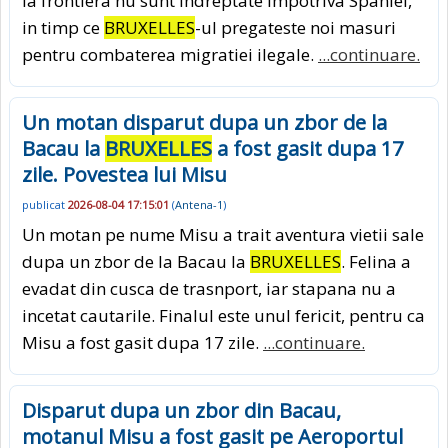
la frontiera nu sunt indreptate impotriva Spaniei,
in timp ce
BRUXELLES
-ul pregateste noi masuri
pentru combaterea migratiei ilegale.
...continuare.
Un motan disparut dupa un zbor de la
Bacau la
BRUXELLES
a fost gasit dupa 17
zile. Povestea lui Misu
publicat
2026-08-04 17:15:01
(
Antena-1
)
Un motan pe nume Misu a trait aventura vietii sale
dupa un zbor de la Bacau la
BRUXELLES
. Felina a
evadat din cusca de trasnport, iar stapana nu a
incetat cautarile. Finalul este unul fericit, pentru ca
Misu a fost gasit dupa 17 zile.
...continuare.
Disparut dupa un zbor din Bacau,
motanul Misu a fost gasit pe Aeroportul