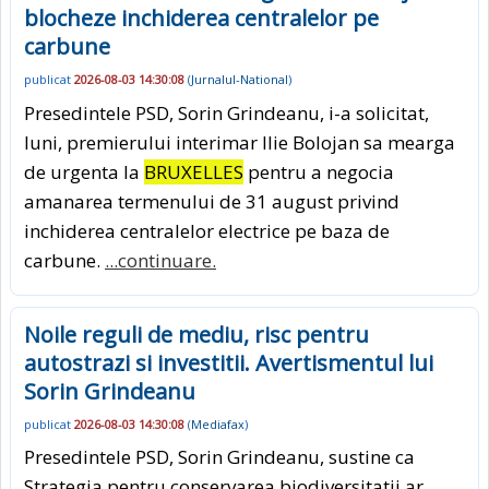
blocheze inchiderea centralelor pe
carbune
publicat
2026-08-03 14:30:08
(
Jurnalul-National
)
Presedintele PSD, Sorin Grindeanu, i-a solicitat,
luni, premierului interimar Ilie Bolojan sa mearga
de urgenta la
BRUXELLES
pentru a negocia
amanarea termenului de 31 august privind
inchiderea centralelor electrice pe baza de
carbune.
...continuare.
Noile reguli de mediu, risc pentru
autostrazi si investitii. Avertismentul lui
Sorin Grindeanu
publicat
2026-08-03 14:30:08
(
Mediafax
)
Presedintele PSD, Sorin Grindeanu, sustine ca
Strategia pentru conservarea biodiversitatii ar