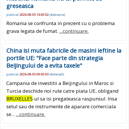
greseasca
publicat
2026-08-05 16:00:02
(
Adevarul
)
Romania se confrunta in prezent cu o problema
grava legata de fumat.
...continuare.
China isi muta fabricile de masini ieftine la
portile UE: "Face parte din strategia
Beijingului de a evita taxele"
publicat
2026-08-05 09:00:03
(
Antena3
)
Campania de investitii a Beijingului in Maroc si
Turcia deschide noi rute catre piata UE, obligand
BRUXELLES
-ul sa isi pregateasca raspunsul. Insa
setul sau de instrumente de aparare comerciala
se...
...continuare.