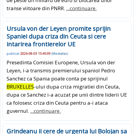
de peste un miliard de euro si blocarea unor
transe viitoare din PNRR.
...continuare.
Ursula von der Leyen promite sprijin
Spaniei dupa criza din Ceuta si cere
intarirea frontierelor UE
publicat
2026-08-03 15:45:09
(
Mediafax
)
Presedinta Comisiei Europene, Ursula von der
Leyen, i-a transmis premierului spaniol Pedro
Sanchez ca Spania poate conta pe sprijinul
BRUXELLES
-ului dupa criza migratiei din Ceuta,
dupa ce Sanchez i-a acuzat pe unii dintre liderii UE
ca folosesc criza din Ceuta pentru a-i ataca
guvernul.
...continuare.
Grindeanu ii cere de urgenta lui Bolojan sa