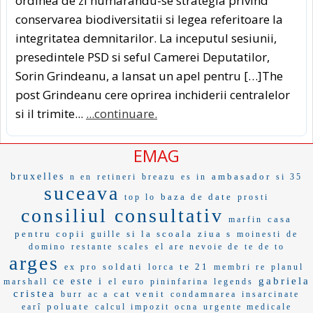
ordinea de zi numarandu-se strategia privind
conservarea biodiversitatii si legea referitoare la
integritatea demnitarilor. La inceputul sesiunii,
presedintele PSD si seful Camerei Deputatilor,
Sorin Grindeanu, a lansat un apel pentru […]The
post Grindeanu cere oprirea inchiderii centralelor
si il trimite...
...continuare.
EMAG
bruxelles
ambasador
n en
retineri
breazu
es in
si 35
suceava
baza de date
top lo
prosti
consiliul consultativ
casa
marfin
pentru copii
si la scoala
ziua s
guille
moinesti
de
domino
restante
scales
el are nevoie de
te de to
arges
soldati
te 21
ex pro
lorca
membri re
planul
gabriela
ce este i
marshall
el euro
pininfarina
legends
cristea
cat venit
burr
ac a
condamnarea
insarcinate
poluate
earî
calcul impozit
ocna
urgente medicale