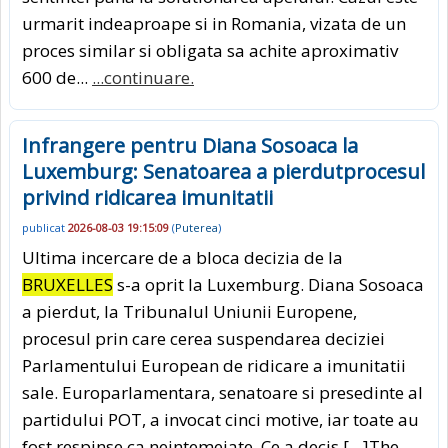
urmarit indeaproape si in Romania, vizata de un
proces similar si obligata sa achite aproximativ
600 de...
...continuare.
Infrangere pentru Diana Sosoaca la
Luxemburg: Senatoarea a pierdutprocesul
privind ridicarea imunitatii
publicat
2026-08-03 19:15:09
(
Puterea
)
Ultima incercare de a bloca decizia de la
BRUXELLES
s-a oprit la Luxemburg. Diana Sosoaca
a pierdut, la Tribunalul Uniunii Europene,
procesul prin care cerea suspendarea deciziei
Parlamentului European de ridicare a imunitatii
sale. Europarlamentara, senatoare si presedinte al
partidului POT, a invocat cinci motive, iar toate au
fost respinse ca neintemeiate. Ce a decis […]The