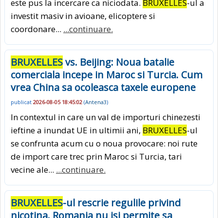
este pus la incercare ca niciodata.
BRUXELLES
-ul a
investit masiv in avioane, elicoptere si
coordonare...
...continuare.
BRUXELLES
vs. Beijing: Noua batalie
comerciala incepe in Maroc si Turcia. Cum
vrea China sa ocoleasca taxele europene
publicat
2026-08-05 18:45:02
(
Antena3
)
In contextul in care un val de importuri chinezesti
ieftine a inundat UE in ultimii ani,
BRUXELLES
-ul
se confrunta acum cu o noua provocare: noi rute
de import care trec prin Maroc si Turcia, tari
vecine ale...
...continuare.
BRUXELLES
-ul rescrie regulile privind
nicotina. Romania nu isi permite sa