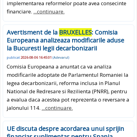
implementarea reformelor poate avea consecinte
financiare.
...continuare.
Avertisment de la
BRUXELLES
: Comisia
Europeana analizeaza modificarile aduse
la Bucuresti legii decarbonizarii
publicat
2026-08-06 16:45:01
(
Adevarul
)
Comisia Europeana a anuntat ca va analiza
modificarile adoptate de Parlamentul Romaniei la
legea decarbonizarii, reforma inclusa in Planul
National de Redresare si Rezilienta (PNRR), pentru
a evalua daca acestea pot reprezenta o reversare a
jalonului 114.
...continuare.
UE discuta despre acordarea unui sprijin
financiar suplimentar pentru Spania,