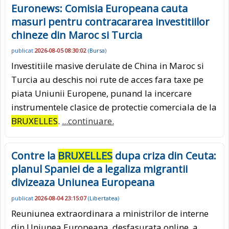
Euronews: Comisia Europeana cauta
masuri pentru contracararea investitiilor
chineze din Maroc si Turcia
publicat
2026-08-05 08:30:02
(
Bursa
)
Investitiile masive derulate de China in Maroc si
Turcia au deschis noi rute de acces fara taxe pe
piata Uniunii Europene, punand la incercare
instrumentele clasice de protectie comerciala de la
BRUXELLES
.
...continuare.
Contre la
BRUXELLES
dupa criza din Ceuta:
planul Spaniei de a legaliza migrantii
divizeaza Uniunea Europeana
publicat
2026-08-04 23:15:07
(
Libertatea
)
Reuniunea extraordinara a ministrilor de interne
din Uniunea Europeana, desfasurata online, a