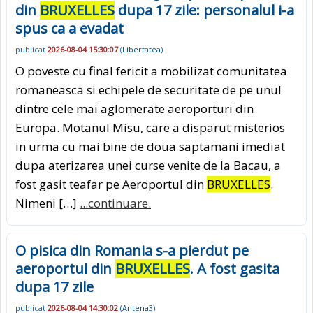
din
BRUXELLES
dupa 17 zile: personalul i-a
spus ca a evadat
publicat
2026-08-04 15:30:07
(
Libertatea
)
O poveste cu final fericit a mobilizat comunitatea
romaneasca si echipele de securitate de pe unul
dintre cele mai aglomerate aeroporturi din
Europa. Motanul Misu, care a disparut misterios
in urma cu mai bine de doua saptamani imediat
dupa aterizarea unei curse venite de la Bacau, a
fost gasit teafar pe Aeroportul din
BRUXELLES
.
Nimeni […]
...continuare.
O pisica din Romania s-a pierdut pe
aeroportul din
BRUXELLES
. A fost gasita
dupa 17 zile
publicat
2026-08-04 14:30:02
(
Antena3
)