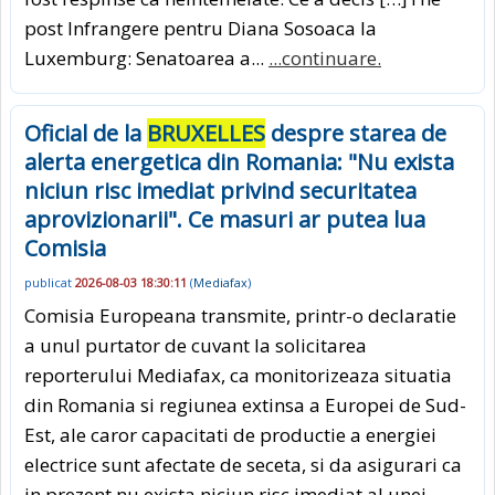
post Infrangere pentru Diana Sosoaca la
Luxemburg: Senatoarea a...
...continuare.
Oficial de la
BRUXELLES
despre starea de
alerta energetica din Romania: "Nu exista
niciun risc imediat privind securitatea
aprovizionarii". Ce masuri ar putea lua
Comisia
publicat
2026-08-03 18:30:11
(
Mediafax
)
Comisia Europeana transmite, printr-o declaratie
a unul purtator de cuvant la solicitarea
reporterului Mediafax, ca monitorizeaza situatia
din Romania si regiunea extinsa a Europei de Sud-
Est, ale caror capacitati de productie a energiei
electrice sunt afectate de seceta, si da asigurari ca
in prezent nu exista niciun risc imediat al unei