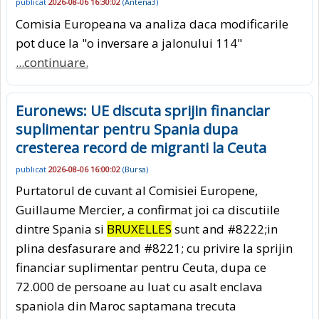
publicat
2026-08-06 16:30:02
(
Antena3
)
Comisia Europeana va analiza daca modificarile
pot duce la "o inversare a jalonului 114"
...continuare.
Euronews: UE discuta sprijin financiar
suplimentar pentru Spania dupa
cresterea record de migranti la Ceuta
publicat
2026-08-06 16:00:02
(
Bursa
)
Purtatorul de cuvant al Comisiei Europene,
Guillaume Mercier, a confirmat joi ca discutiile
dintre Spania si
BRUXELLES
sunt and #8222;in
plina desfasurare and #8221; cu privire la sprijin
financiar suplimentar pentru Ceuta, dupa ce
72.000 de persoane au luat cu asalt enclava
spaniola din Maroc saptamana trecuta