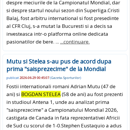
despre meciurile de la Campionatul Mondial, dar
si despre startul noului sezon din Superliga.Cristi
Balaj, fost arbitru international si fost presedinte
al CFR Cluj, s-a mutat la Bucuresti si a decis sa
investeasca intr-o platforma online dedicata
pasionatilor de bere. ...
...continuare.
Mutu si Stelea s-au pus de acord dupa
prima "saisprezecime" de la Mondial
publicat
2026-06-29 00:45:07
(
Gazeta-Sporturilor
)
Fostii internationali romani Adrian Mutu (47 de
ani) si
BOGDAN STELEA
(58 de ani) au fost prezenti
in studioul Antena 1, unde au analizat prima
"saisprezecime" a Campionatului Mondial 2026,
castigata de Canada in fata reprezentativei Africii
de Sud cu scorul de 1-0.Stephen Eustaquio a adus