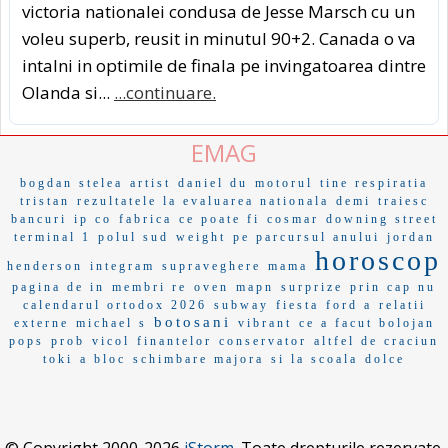
victoria nationalei condusa de Jesse Marsch cu un
voleu superb, reusit in minutul 90+2. Canada o va
intalni in optimile de finala pe invingatoarea dintre
Olanda si...
...continuare.
EMAG
bogdan stelea
artist
daniel du
motorul
tine respiratia
tristan
rezultatele la evaluarea nationala
demi
traiesc
bancuri
ip co
fabrica
ce poate fi
cosmar
downing street
terminal 1
polul sud
weight
pe parcursul anului
jordan
horoscop
henderson
integram
supraveghere
mama
pagina de in
membri re
oven
mapn
surprize
prin cap nu
calendarul ortodox 2026
subway
fiesta
ford a
relatii
botosani
externe
michael s
vibrant
ce a facut bolojan
pops
prob
vicol
finantelor
conservator
altfel de craciun
toki
a bloc
schimbare majora
si la scoala
dolce