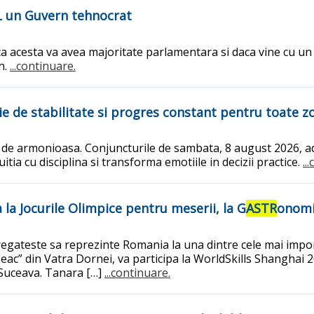
PNL un Guvern tehnocrat
a acesta va avea majoritate parlamentara si daca vine cu u
an.
...continuare.
e de stabilitate si progres constant pentru toate zo
 de armonioasa. Conjuncturile de sambata, 8 august 2026, adu
itia cu disciplina si transforma emotiile in decizii practice.
..
la Jocurile Olimpice pentru meserii, la G
ASTR
onom
egateste sa reprezinte Romania la una dintre cele mai impor
 Deac” din Vatra Dornei, va participa la WorldSkills Shanghai
 Suceava. Tanara […]
...continuare.