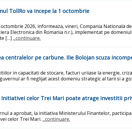
emul TollRo va incepe la 1 octombrie
a 1 octombrie 2026, informeaza, vineri, Compania Nationala de
utiera Electronica din Romania n.r.), implementat pe domeniu
ate […]
...continuare.
rea centralelor pe carbune. Ilie Bolojan scuza incom
itiilor in capacitati de stocare, facturi uriiase la energie, cr
uvernul ar fi neglijat acest domeniu strategic al tarii si a gol
nitiativei celor Trei Mari poate atrage investitii pr
l a aprobat, la initiativa Ministerului Finantelor, participa
ivei celor Trei Mari.
...continuare.