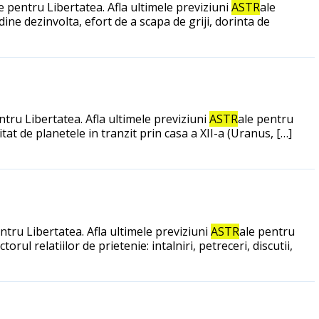
 pentru Libertatea. Afla ultimele previziuni
ASTR
ale
ne dezinvolta, efort de a scapa de griji, dorinta de
tru Libertatea. Afla ultimele previziuni
ASTR
ale pentru
at de planetele in tranzit prin casa a XII-a (Uranus, […]
tru Libertatea. Afla ultimele previziuni
ASTR
ale pentru
ul relatiilor de prietenie: intalniri, petreceri, discutii,