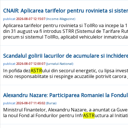
CNAIR: Aplicarea tarifelor pentru rovinieta si sist
publicat
2026-08-07 12:15:07
(
Income-Magazine
)
Aplicarea tarifelor pentru rovinieta si TollRo va incepe l
din 31 august va fi introdus STRR (Sistemul de Tarifare R
precum si sistemul TollRo, aplicabil vehiculelor inmatricul
Scandalul golirii lacurilor de acumulare si inchide
publicat
2026-08-07 12:00:07
(
Jurnalul-National
)
In pofida dez
ASTR
ului din secorul energetic, cu lipsa invest
nicio responsablitate si respinge acuzatiile potrivit carora g
Alexandru Nazare: Participarea Romaniei la Fondul I
publicat
2026-08-07 11:45:02
(
Bursa
)
Ministrul Finantelor, Alexandru Nazare, a anuntat ca Guvernu
la noul Fond al Fondurilor pentru Infr
ASTR
uctura al Initiat