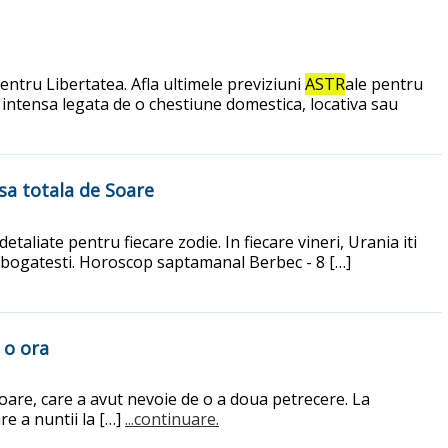
entru Libertatea. Afla ultimele previziuni
ASTR
ale pentru
e intensa legata de o chestiune domestica, locativa sau
sa totala de Soare
aliate pentru fiecare zodie. In fiecare vineri, Urania iti
imbogatesti. Horoscop saptamanal Berbec - 8 […]
 o ora
toare, care a avut nevoie de o a doua petrecere. La
re a nuntii la […]
...continuare.