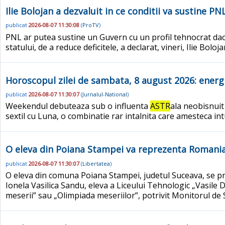
Ilie Bolojan a dezvaluit in ce conditii va sustine 
publicat
2026-08-07 11:30:08
(
ProTV
)
PNL ar putea sustine un Guvern cu un profil tehnocrat dac
statului, de a reduce deficitele, a declarat, vineri, Ilie Boloj
Horoscopul zilei de sambata, 8 august 2026: energi
publicat
2026-08-07 11:30:07
(
Jurnalul-National
)
Weekendul debuteaza sub o influenta
ASTR
ala neobisnuit
sextil cu Luna, o combinatie rar intalnita care amesteca intu
O eleva din Poiana Stampei va reprezenta Romania 
publicat
2026-08-07 11:30:07
(
Libertatea
)
O eleva din comuna Poiana Stampei, judetul Suceava, se pr
Ionela Vasilica Sandu, eleva a Liceului Tehnologic „Vasile
meserii” sau „Olimpiada meseriilor”, potrivit Monitorul de