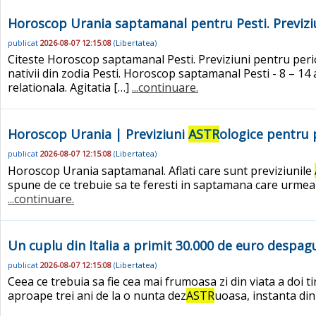
Horoscop Urania saptamanal pentru Pesti. Previzi
publicat
2026-08-07 12:15:08
(
Libertatea
)
Citeste Horoscop saptamanal Pesti. Previziuni pentru perioa
nativii din zodia Pesti. Horoscop saptamanal Pesti - 8 – 14
relationala. Agitatia […]
...continuare.
Horoscop Urania | Previziuni
ASTR
ologice pentru 
publicat
2026-08-07 12:15:08
(
Libertatea
)
Horoscop Urania saptamanal. Aflati care sunt previziunile
spune de ce trebuie sa te feresti in saptamana care urmea
...continuare.
Un cuplu din Italia a primit 30.000 de euro despag
publicat
2026-08-07 12:15:08
(
Libertatea
)
Ceea ce trebuia sa fie cea mai frumoasa zi din viata a doi 
aproape trei ani de la o nunta dez
ASTR
uoasa, instanta din 