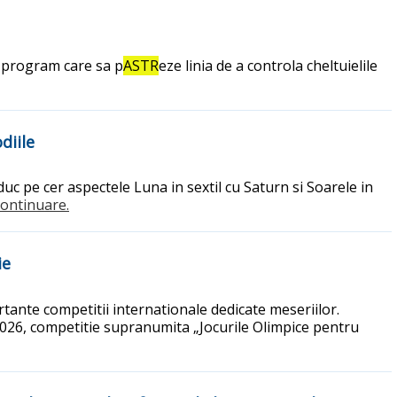
n program care sa p
ASTR
eze linia de a controla cheltuielile
diile
c pe cer aspectele Luna in sextil cu Saturn si Soarele in
.continuare.
ie
tante competitii internationale dedicate meseriilor.
 2026, competitie supranumita „Jocurile Olimpice pentru