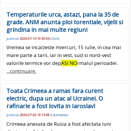
Temperaturile urca, astazi, pana la 35 de
grade. ANM anunta ploi torentiale, vijelii si
grindina in mai multe regiuni
publicat
2026-07-15 10:30:04
(
Click
)
Vremea se incalzeste miercuri, 15 iulie, in cea mai
mare parte a tarii, iar in vest, sud si nord-vest
valorile termice vor dep
ASI NO
rmalul perioadei.
...continuare.
Toata Crimeea a ramas fara curent
electric, dupa un atac al Ucrainei. O
rafinarie a fost lovita in Iaroslavl
publicat
2026-07-06 10:15:08
(
Libertatea
)
Crimeea anexata de Rusia a fost afectata luni