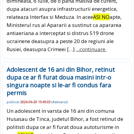
dimineata, 6 iulie, de o pana masiva de curent,
dupa atacuri asupra infrastructurii energetice,
relateaza Interfax si Meduza. In acee
ASI NO
apte,
Ministerul rus al Apararii a sustinut ca apararea
antiaeriana a interceptat si distrus 519 drone
ucrainene deasupra a peste 20 de regiuni ale
Rusiei, deasupra Crimeei […]
...continuare.
Adolescent de 16 ani din Bihor, retinut
dupa ce ar fi furat doua masini intr-o
singura noapte si le-ar fi condus fara
permis
publicat
2026-06-20 15:45:03
(
Adevarul
)
Un adolescent in varsta de 16 ani din comuna
Husasau de Tinca, judetul Bihor, a fost retinut de
politisti dupa ce ar fi furat doua autoturisme in