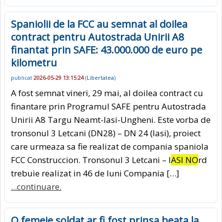
Spaniolii de la FCC au semnat al doilea
contract pentru Autostrada Unirii A8
finantat prin SAFE: 43.000.000 de euro pe
kilometru
publicat
2026-05-29 13:15:24
(
Libertatea
)
A fost semnat vineri, 29 mai, al doilea contract cu
finantare prin Programul SAFE pentru Autostrada
Unirii A8 Targu Neamt-Iasi-Ungheni. Este vorba de
tronsonul 3 Letcani (DN28) – DN 24 (Iasi), proiect
care urmeaza sa fie realizat de compania spaniola
FCC Construccion. Tronsonul 3 Letcani – I
ASI NO
rd
trebuie realizat in 46 de luni Compania […]
...continuare.
O femeie soldat ar fi fost prinsa beata la