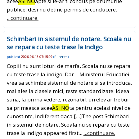
acee
ASI NO
apte si le-ar fi condus pe drumurile
publice, desi nu detine permis de conducere.
...continuare.
Schimbari in sistemul de notare. Scoala nu
se repara cu teste trase la indigo
publicat
2026-06-13 07:15:09
(
Puterea
)
Copiii nu sunt loturi de marfa. Scoala nu se repara
cu teste trase la indigo. Dar… Ministerul Educatiei
vrea sa schimbe sistemul de notare si sa introduca,
mai ales la clasele mici, teste standardizate. Ideea
suna, la prima vedere, rezonabil: un elev ar trebui
sa primeasca acee
ASI NO
ta pentru acelasi nivel de
cunostinte, indiferent daca […]The post Schimbari
in sistemul de notare. Scoala nu se repara cu teste
trase la indigo appeared first...
...continuare.