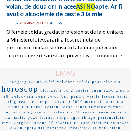
volan, de doua ori in acee
ASI NO
apte. Ar fi
avut o alcoolemie de peste 3 la mie
publicat
2026-05-13 18:15:30
(
ProTV
)
O femeie soldat gradat profesionist de la o unitate
a Ministerului Apararii a fost retinuta de
procurorii militari si dusa in fata unui judecator
cu propunere de arestare preventiva.
...continuare.
EMAG
jogging
asi no
cifrã
validare
sef de post
eforie s
horoscop
utorizatia
po 2
postas
puan
exod
z es
n
26
moldovean
zona de co
bun pentru
vasile lascar
balti
alegerea
racii
cupa romaniei 2026
manastirea nicula
firma lun
nemti
adrian
udesti
rinat ahmetov
zimbri
jurnalista agresata
urmatoare
d 48
razvan rusu
eurasia
mai multe poze
learnin
singh
igor thiago
parteneriatul
civil
serghei
iphone 20
slanina
nu este
statiuni balneare
cta in
aparatura
personae
incaierare
salvati
arieñ