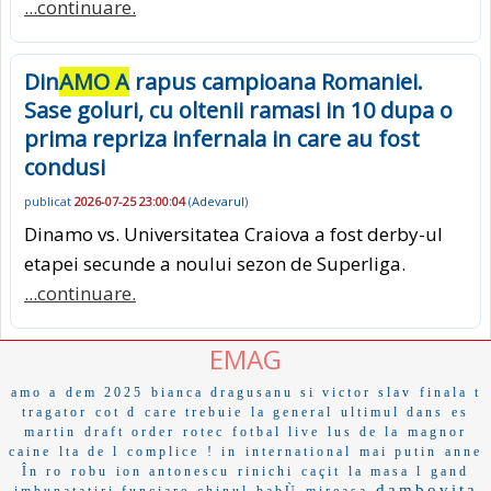
...continuare.
Din
AMO A
rapus campioana Romaniei.
Sase goluri, cu oltenii ramasi in 10 dupa o
prima repriza infernala in care au fost
condusi
publicat
2026-07-25 23:00:04
(
Adevarul
)
Dinamo vs. Universitatea Craiova a fost derby-ul
etapei secunde a noului sezon de Superliga.
...continuare.
EMAG
amo a
dem 2025
bianca dragusanu si victor slav
finala t
tragator
cot d
care trebuie
la general
ultimul dans
es
martin
draft order
rotec
fotbal live
lus de la
magnor
caine
lta de l
complice
! in
international
mai putin
anne
În ro
robu
ion antonescu
rinichi
caçit
la masa l
gand
dambovita
imbunatatiri funciare
chinul
babÙ
mireasa