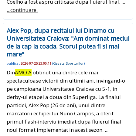
Coelho a fost aspru criticata dupa fluierul final. ...
...continuare.
Alex Pop, dupa recitalul lui Dinamo cu
Universitatea Craiova: "Am dominat meciul
de la cap la coada. Scorul putea fi si mai
mare"
publicat
2026-07-25 23:00:11
(
Gazeta-Sporturilor
)
Din
AMO A
obtinut una dintre cele mai
spectaculoase victorii din ultimii ani, invingand-o
pe campioana Universitatea Craiova cu 5-1, in
derby-ul etapei a doua din Superliga. La finalul
partidei, Alex Pop (26 de ani), unul dintre
marcatorii echipei lui Nuno Campos, a oferit
primul flash-interviu imediat dupa fluierul final,
noul format implementat in acest sezon. ...