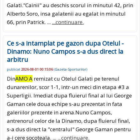
Galati."Cainii" au deschis scorul in minutul 42, prin
Alberto Soro, insa galatenii au egalat in minutul
66, prin Patrick. ...
...continuare.
Ce s-a intamplat pe gazon dupa Otelul -
Dinamo: Nuno Campos s-a dus direct la
arbitru
publicat
2026-08-01 00:15:06
(
Gazeta-Sporturilor
)
Din
AMO A
remizat cu Otelul Galati pe terenul
dunarenilor, scor 1-1, intr-un meci din etapa #3 a
Superligii. Imediat dupa fluierul final al lui George
Gaman cele doua echipe s-au prezentat in fata
galeriilor prezente in arena.Nuno Campos,
antrenorul celor de la Dinamo, dupa fluierul final,
s-a dus direct la "centralul" George Gaman pentru
a-i cere socoteala. ...
...continuare.