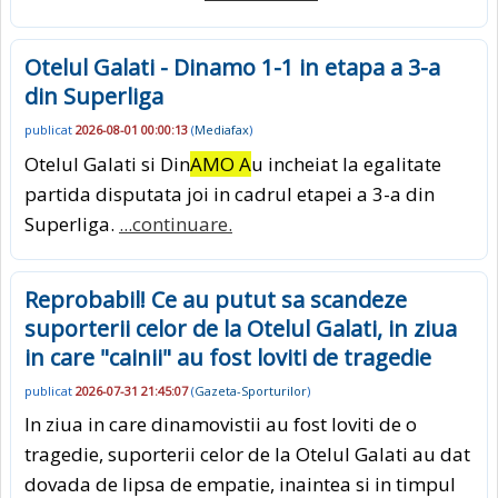
Otelul Galati - Dinamo 1-1 in etapa a 3-a
din Superliga
publicat
2026-08-01 00:00:13
(
Mediafax
)
Otelul Galati si Din
AMO A
u incheiat la egalitate
partida disputata joi in cadrul etapei a 3-a din
Superliga.
...continuare.
Reprobabil! Ce au putut sa scandeze
suporterii celor de la Otelul Galati, in ziua
in care "cainii" au fost loviti de tragedie
publicat
2026-07-31 21:45:07
(
Gazeta-Sporturilor
)
In ziua in care dinamovistii au fost loviti de o
tragedie, suporterii celor de la Otelul Galati au dat
dovada de lipsa de empatie, inaintea si in timpul