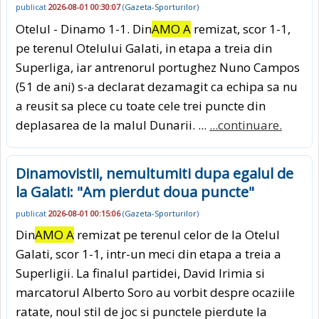
publicat
2026-08-01 00:30:07
(
Gazeta-Sporturilor
)
Otelul - Dinamo 1-1. Din
AMO A
remizat, scor 1-1,
pe terenul Otelului Galati, in etapa a treia din
Superliga, iar antrenorul portughez Nuno Campos
(51 de ani) s-a declarat dezamagit ca echipa sa nu
a reusit sa plece cu toate cele trei puncte din
deplasarea de la malul Dunarii. ...
...continuare.
Dinamovistii, nemultumiti dupa egalul de
la Galati: "Am pierdut doua puncte"
publicat
2026-08-01 00:15:06
(
Gazeta-Sporturilor
)
Din
AMO A
remizat pe terenul celor de la Otelul
Galati, scor 1-1, intr-un meci din etapa a treia a
Superligii. La finalul partidei, David Irimia si
marcatorul Alberto Soro au vorbit despre ocaziile
ratate, noul stil de joc si punctele pierdute la