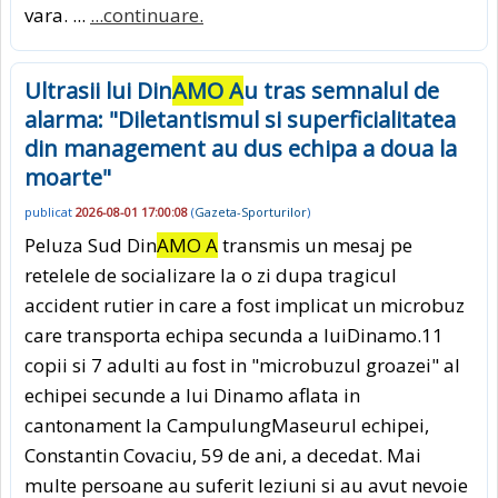
vara. ...
...continuare.
Ultrasii lui Din
AMO A
u tras semnalul de
alarma: "Diletantismul si superficialitatea
din management au dus echipa a doua la
moarte"
publicat
2026-08-01 17:00:08
(
Gazeta-Sporturilor
)
Peluza Sud Din
AMO A
transmis un mesaj pe
retelele de socializare la o zi dupa tragicul
accident rutier in care a fost implicat un microbuz
care transporta echipa secunda a luiDinamo.11
copii si 7 adulti au fost in "microbuzul groazei" al
echipei secunde a lui Dinamo aflata in
cantonament la CampulungMaseurul echipei,
Constantin Covaciu, 59 de ani, a decedat. Mai
multe persoane au suferit leziuni si au avut nevoie