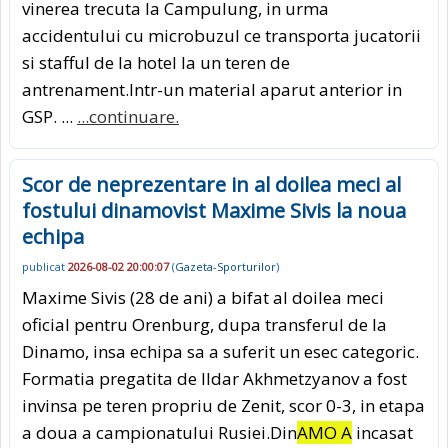
vinerea trecuta la Campulung, in urma
accidentului cu microbuzul ce transporta jucatorii
si stafful de la hotel la un teren de
antrenament.Intr-un material aparut anterior in
GSP. ...
...continuare.
Scor de neprezentare in al doilea meci al
fostului dinamovist Maxime Sivis la noua
echipa
publicat
2026-08-02 20:00:07
(
Gazeta-Sporturilor
)
Maxime Sivis (28 de ani) a bifat al doilea meci
oficial pentru Orenburg, dupa transferul de la
Dinamo, insa echipa sa a suferit un esec categoric.
Formatia pregatita de Ildar Akhmetzyanov a fost
invinsa pe teren propriu de Zenit, scor 0-3, in etapa
a doua a campionatului Rusiei.Din
AMO A
incasat