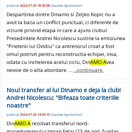
publicat
2026-07-29 18:30:08
(
Gazeta-Sporturilor
)
Despartirea dintre Dinamo si Zeljko Kopic nu a
avut la baza un conflict punctual, ci diferente de
viziune privind etapa in care a ajuns clubul.
Presedintele Andrei Nicolescu sustine la emisiunea
"Prietenii lui Ovidiu" ca antrenorul croat a fost
omul potrivit pentru reconstructia echipei, insa,
odata cu incheierea acelui ciclu, Din
AMO A
vea
nevoie de o alta abordare. ...
...continuare.
Noul transfer al lui Dinamo e deja la club!
Andrei Nicolescu: "Bifeaza toate criteriile
noastre"
publicat
2026-07-29 14:45:10
(
Gazeta-Sporturilor
)
Din
AMO A
rezolvat transferul nord-
macedoneanului Imran Fetai (23 de ani), fundas