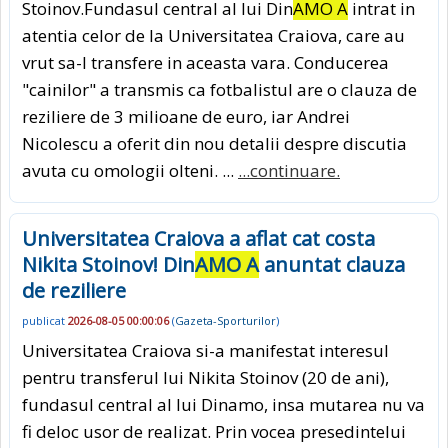
Stoinov.Fundasul central al lui Din
AMO A
intrat in
atentia celor de la Universitatea Craiova, care au
vrut sa-l transfere in aceasta vara. Conducerea
"cainilor" a transmis ca fotbalistul are o clauza de
reziliere de 3 milioane de euro, iar Andrei
Nicolescu a oferit din nou detalii despre discutia
avuta cu omologii olteni. ...
...continuare.
Universitatea Craiova a aflat cat costa
Nikita Stoinov! Din
AMO A
anuntat clauza
de reziliere
publicat
2026-08-05 00:00:06
(
Gazeta-Sporturilor
)
Universitatea Craiova si-a manifestat interesul
pentru transferul lui Nikita Stoinov (20 de ani),
fundasul central al lui Dinamo, insa mutarea nu va
fi deloc usor de realizat. Prin vocea presedintelui