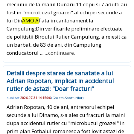
meciului de la malul Dunarii.11 copii si 7 adulti au
fost in "microbuzul groazei" al echipei secunde a
lui Din
AMO A
flata in cantonament la
Campulung;Din verificarile preliminare efectuate
de politistii Biroului Rutier Campulung, a reiesit ca
un barbat, de 83 de ani, din Campulung,
conducatorul ...
...continuare.
Detalii despre starea de sanatate a lui
Adrian Ropotan, implicat in accidentul
rutier de astazi: "Doar fracturi"
publicat
2026-07-31 14:15:06
(
Gazeta-Sporturilor
)
Adrian Ropotan, 40 de ani, antrenorul echipei
secunde a lui Dinamo, s-a ales cu fracturi la maini
dupa accidentul rutier cu "microbuzul groazei" in
prim plan.Fotbalul romanesc a fost lovit astazi de