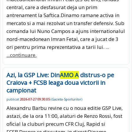
central, care a desfasurat deja un prim
antrenament la Saftica.Dinamo ramane activa in
mercato si a mai rezolvat un transfer defensiv. Sub
comanda lui Nuno Campos a ajuns internationalul
nord-macedonean Imran Fetai, care a jucat de 3
ori pentru prima reprezentativa a tarii lui. ...
...continuare.
Azi, la GSP Live: Din
AMO A
distrus-o pe
Craiova + FCSB leaga doua victorii in
campionat
publicat
2026-07-27 09:30:05
(
Gazeta-Sporturilor
)
Alexandru Barbu revine cu o noua editie GSP Live,
astazi, de la ora 11:00, alaturi de Renzo Rossi, fost
oficial la cluburi precum CFR Cluj, Rapid si
FCSB.Despre ce discutam, in direct:Dinamo,