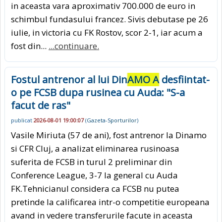
in aceasta vara aproximativ 700.000 de euro in
schimbul fundasului francez. Sivis debutase pe 26
iulie, in victoria cu FK Rostov, scor 2-1, iar acum a
fost din...
...continuare.
Fostul antrenor al lui Din
AMO A
desfiintat-
o pe FCSB dupa rusinea cu Auda: "S-a
facut de ras"
publicat
2026-08-01 19:00:07
(
Gazeta-Sporturilor
)
Vasile Miriuta (57 de ani), fost antrenor la Dinamo
si CFR Cluj, a analizat eliminarea rusinoasa
suferita de FCSB in turul 2 preliminar din
Conference League, 3-7 la general cu Auda
FK.Tehnicianul considera ca FCSB nu putea
pretinde la calificarea intr-o competitie europeana
avand in vedere transferurile facute in aceasta