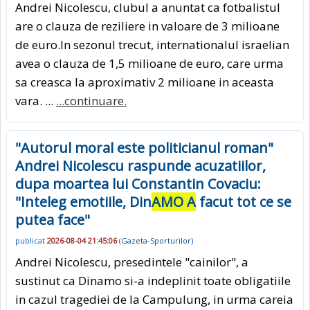
Andrei Nicolescu, clubul a anuntat ca fotbalistul
are o clauza de reziliere in valoare de 3 milioane
de euro.In sezonul trecut, internationalul israelian
avea o clauza de 1,5 milioane de euro, care urma
sa creasca la aproximativ 2 milioane in aceasta
vara. ...
...continuare.
"Autorul moral este politicianul roman"
Andrei Nicolescu raspunde acuzatiilor,
dupa moartea lui Constantin Covaciu:
"Inteleg emotiile, Din
AMO A
facut tot ce se
putea face"
publicat
2026-08-04 21:45:06
(
Gazeta-Sporturilor
)
Andrei Nicolescu, presedintele "cainilor", a
sustinut ca Dinamo si-a indeplinit toate obligatiile
in cazul tragediei de la Campulung, in urma careia