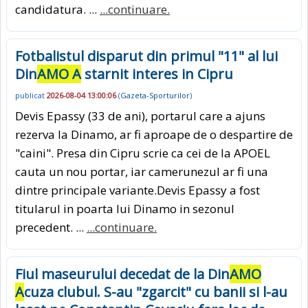
candidatura. ...
...continuare.
Fotbalistul disparut din primul "11" al lui
Din
AMO A
starnit interes in Cipru
publicat
2026-08-04 13:00:06
(
Gazeta-Sporturilor
)
Devis Epassy (33 de ani), portarul care a ajuns
rezerva la Dinamo, ar fi aproape de o despartire de
"caini". Presa din Cipru scrie ca cei de la APOEL
cauta un nou portar, iar camerunezul ar fi una
dintre principale variante.Devis Epassy a fost
titularul in poarta lui Dinamo in sezonul
precedent. ...
...continuare.
Fiul maseurului decedat de la Din
AMO
A
cuza clubul. S-au "zgarcit" cu banii si l-au