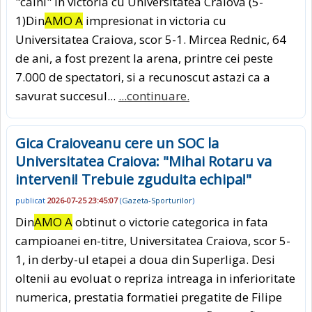
"caini" in victoria cu Universitatea Craiova (5-
1)Din
AMO A
impresionat in victoria cu
Universitatea Craiova, scor 5-1. Mircea Rednic, 64
de ani, a fost prezent la arena, printre cei peste
7.000 de spectatori, si a recunoscut astazi ca a
savurat succesul...
...continuare.
Gica Craioveanu cere un SOC la
Universitatea Craiova: "Mihai Rotaru va
interveni! Trebuie zguduita echipa!"
publicat
2026-07-25 23:45:07
(
Gazeta-Sporturilor
)
Din
AMO A
obtinut o victorie categorica in fata
campioanei en-titre, Universitatea Craiova, scor 5-
1, in derby-ul etapei a doua din Superliga. Desi
oltenii au evoluat o repriza intreaga in inferioritate
numerica, prestatia formatiei pregatite de Filipe