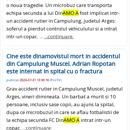
o noua tragedie. Un microbuz care transporta
echipa secunda a lui Din
AMO A
fost implicat intr-
un accident rutier in Campulung, judetul Arges:
soferul a pierdut controlul vehiculului si a intrat
intr-un copac. ...
...continuare.
Cine este dinamovistul mort in accidentul
din Campulung Muscel. Adrian Ropotan
este internat in spital cu o fractura
publicat
2026-07-31 13:30:10
(
ProTV
)
Grav accident rutier in Campulung Muscel, judetul
Arges, vineri dimineata. Un barbat a murit si 10
persoane, inclusiv sase copii, au ajuns la spital,
dupa ce microbuzul in care se aflau fotbalistii de
la echipa secunda FC Din
AMO A
intrat intr-un
copac.
...continuare.