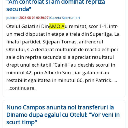
"Am controlat si am dominat repriza
secunda"
publicat
2026-08-01 00:30:07
(
Gazeta-Sporturilor
)
Otelul Galati si Din
AMO A
u remizat, scor 1-1, intr-
un meci disputat in etapa a treia din Superliga. La
finalul partidei, Stjepan Tomas, antrenorul
Otelului, s-a declarat multumit de reactia echipei
sale din repriza secunda si a apreciat rezultatul
drept unul echitabil."Cainii" au deschis scorul in
minutul 42, prin Alberto Soro, iar galatenii au
restabilit egalitatea in minutul 66, prin Patrick. ...
...continuare.
Nuno Campos anunta noi transferuri la
Dinamo dupa egalul cu Otelul: "Vor veni in
scurt timp"