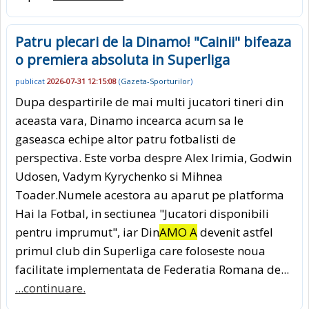
Patru plecari de la Dinamo! "Cainii" bifeaza
o premiera absoluta in Superliga
publicat
2026-07-31 12:15:08
(
Gazeta-Sporturilor
)
Dupa despartirile de mai multi jucatori tineri din
aceasta vara, Dinamo incearca acum sa le
gaseasca echipe altor patru fotbalisti de
perspectiva. Este vorba despre Alex Irimia, Godwin
Udosen, Vadym Kyrychenko si Mihnea
Toader.Numele acestora au aparut pe platforma
Hai la Fotbal, in sectiunea "Jucatori disponibili
pentru imprumut", iar Din
AMO A
devenit astfel
primul club din Superliga care foloseste noua
facilitate implementata de Federatia Romana de...
...continuare.