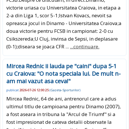
victorie uriasa cu Universitatea Craiova, in etapa a
2-a din Liga 1, scor 5-1;Istvan Kovacs, nevoit sa
opreasca jocul in Dinamo - Universitatea Craiova;a
doua victorie pentru FCSB in campionat: 2-0 cu
Csikszereda;U Cluj, invinsa de Sepsi, in deplasare
(0-1);diseara se joaca CFR ...
...continuare.
Mircea Rednic ii lauda pe "caini" dupa 5-1
cu Craiova: "O nota speciala lui. De mult n-
am mai vazut asa ceva!"
publicat
2026-07-26 12:00:25
(
Gazeta-Sporturilor
)
Mircea Rednic, 64 de ani, antrenorul care a adus
ultimul titlu de campioana pentru Dinamo (2007),
a fost aseara in tribuna la "Arcul de Triumf" si a
fost impresionat de cateva detalii observate la