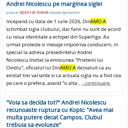
Andrei Nicolescu pe marginea siglei
publicat
2026-07-30 12:00:09
(
Gazeta-Sporturilor
)
Incepand cu data de 1 iulie 2026, Din
AMO A
schimbat sigla clubului, dar fanii nu sunt de acord
cu noua identitate a echipei din Superliga. Au
urmat proteste si mesaje impotriva conducerii, in
special la adresa presedintelui Andrei
Nicolescu.Invitat la emisiunea "Prietenii lui
Ovidiu", oficialul lui Din
AMO A
dezvaluit ca au
existat trei variante si ca actuala sigla nu a fost cea
pe care o prefera, avand "o alta...
...continuare.
"Voia sa decida tot?" Andrei Nicolescu
recunoaste ruptura cu Kopic: "Avea mai
multa putere decat Campos. Clubul
trebuia sa evolueze"