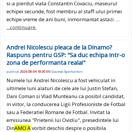
si-a pierdut viata Constantin Covaciu, maseurul
echipei secunde, fost membru al staff-ului primei
echipe vreme de ani buni, inmormantat astazi. ...
...continuare.
Andrei Nicolescu pleaca de la Dinamo?
Raspuns pentru GSP: "Sa duc echipa intr-o
zona de performanta reala!"
publicat
2026-08-04 18:00:06
(
Gazeta-Sporturilor
)
Numele lui Andrei Nicolescu a fost vehiculat in
ultimele luni alaturi de cele ale lui Justin Stefan,
Dani Coman si Vlad Munteanu ca posibil candidat,
in viitor, la conducerea Ligii Profesioniste de Fotbal
sau a Federatiei Romane de Fotbal. Invitat la
emisiunea "Prietenii lui Ovidiu", presedintele lui
Din
AMO A
vorbit deschis despre o posibila