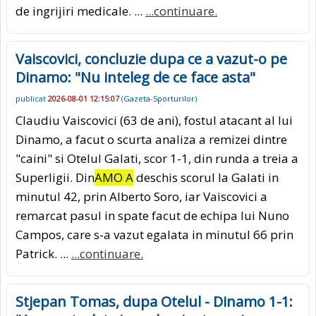
de ingrijiri medicale. ...
...continuare.
Vaiscovici, concluzie dupa ce a vazut-o pe
Dinamo: "Nu inteleg de ce face asta"
publicat
2026-08-01 12:15:07
(
Gazeta-Sporturilor
)
Claudiu Vaiscovici (63 de ani), fostul atacant al lui
Dinamo, a facut o scurta analiza a remizei dintre
"caini" si Otelul Galati, scor 1-1, din runda a treia a
Superligii. Din
AMO A
deschis scorul la Galati in
minutul 42, prin Alberto Soro, iar Vaiscovici a
remarcat pasul in spate facut de echipa lui Nuno
Campos, care s-a vazut egalata in minutul 66 prin
Patrick. ...
...continuare.
Stjepan Tomas, dupa Otelul - Dinamo 1-1: