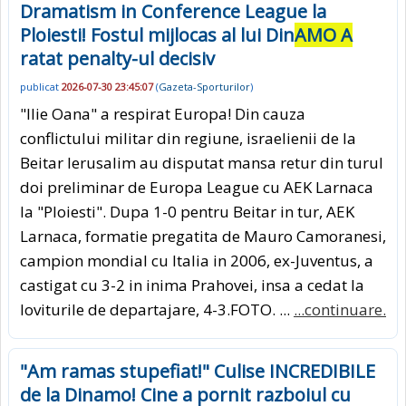
Dramatism in Conference League la
Ploiesti! Fostul mijlocas al lui Din
AMO A
ratat penalty-ul decisiv
publicat
2026-07-30 23:45:07
(
Gazeta-Sporturilor
)
"Ilie Oana" a respirat Europa! Din cauza
conflictului militar din regiune, israelienii de la
Beitar Ierusalim au disputat mansa retur din turul
doi preliminar de Europa League cu AEK Larnaca
la "Ploiesti". Dupa 1-0 pentru Beitar in tur, AEK
Larnaca, formatie pregatita de Mauro Camoranesi,
campion mondial cu Italia in 2006, ex-Juventus, a
castigat cu 3-2 in inima Prahovei, insa a cedat la
loviturile de departajare, 4-3.FOTO. ...
...continuare.
"Am ramas stupefiat!" Culise INCREDIBILE
de la Dinamo! Cine a pornit razboiul cu