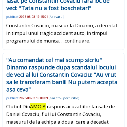
lasat pe Constantin Covaciu fara loc de
veci: "Tata nu a fost boschetar!"
publicat
2026-08-03 19:15:01
(
Adevarul
)
Constantin Covaciu, maseur la Dinamo, a decedat
in timpul unui tragic accident auto, in timpul
programului de munca.
...continuare.
"Au comandat cel mai scump sicriu"
Dinamo raspunde dupa scandalul locului
de veci al lui Constantin Covaciu: "Au vrut
sa le transferam banii! Nu putem accepta
asa ceva"
publicat
2026-08-03 19:00:09
(
Gazeta-Sporturilor
)
Clubul Din
AMO A
raspuns acuzatiilor lansate de
Daniel Covaciu, fiul lui Constantin Covaciu,
maseurul de la echipa a doua, care a decedat