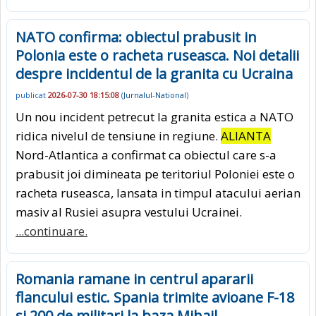
NATO confirma: obiectul prabusit in
Polonia este o racheta ruseasca. Noi detalii
despre incidentul de la granita cu Ucraina
publicat
2026-07-30 18:15:08
(
Jurnalul-National
)
Un nou incident petrecut la granita estica a NATO
ridica nivelul de tensiune in regiune.
ALIANTA
Nord-Atlantica a confirmat ca obiectul care s-a
prabusit joi dimineata pe teritoriul Poloniei este o
racheta ruseasca, lansata in timpul atacului aerian
masiv al Rusiei asupra vestului Ucrainei.
...continuare.
Romania ramane in centrul apararii
flancului estic. Spania trimite avioane F-18
si 200 de militari la baza Mihail