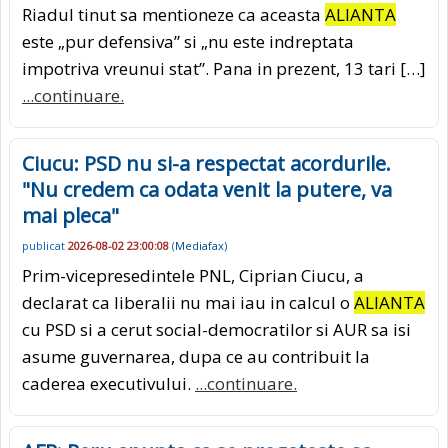
Riadul tinut sa mentioneze ca aceasta
ALIANTA
este „pur defensiva” si „nu este indreptata
impotriva vreunui stat”. Pana in prezent, 13 tari […]
...continuare.
Ciucu: PSD nu si-a respectat acordurile.
"Nu credem ca odata venit la putere, va
mai pleca"
publicat
2026-08-02 23:00:08
(
Mediafax
)
Prim-vicepresedintele PNL, Ciprian Ciucu, a
declarat ca liberalii nu mai iau in calcul o
ALIANTA
cu PSD si a cerut social-democratilor si AUR sa isi
asume guvernarea, dupa ce au contribuit la
caderea executivului.
...continuare.