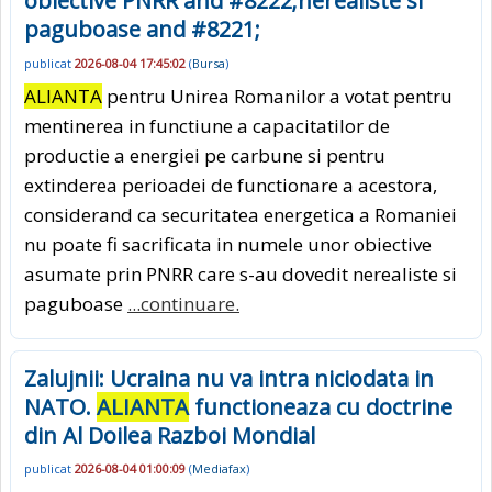
obiective PNRR and #8222;nerealiste si
paguboase and #8221;
publicat
2026-08-04 17:45:02
(
Bursa
)
ALIANTA
pentru Unirea Romanilor a votat pentru
mentinerea in functiune a capacitatilor de
productie a energiei pe carbune si pentru
extinderea perioadei de functionare a acestora,
considerand ca securitatea energetica a Romaniei
nu poate fi sacrificata in numele unor obiective
asumate prin PNRR care s-au dovedit nerealiste si
paguboase
...continuare.
Zalujnii: Ucraina nu va intra niciodata in
NATO.
ALIANTA
functioneaza cu doctrine
din Al Doilea Razboi Mondial
publicat
2026-08-04 01:00:09
(
Mediafax
)