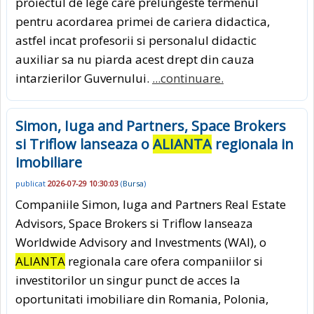
proiectul de lege care prelungeste termenul
pentru acordarea primei de cariera didactica,
astfel incat profesorii si personalul didactic
auxiliar sa nu piarda acest drept din cauza
intarzierilor Guvernului.
...continuare.
Simon, Iuga and Partners, Space Brokers
si Triflow lanseaza o
ALIANTA
regionala in
imobiliare
publicat
2026-07-29 10:30:03
(
Bursa
)
Companiile Simon, Iuga and Partners Real Estate
Advisors, Space Brokers si Triflow lanseaza
Worldwide Advisory and Investments (WAI), o
ALIANTA
regionala care ofera companiilor si
investitorilor un singur punct de acces la
oportunitati imobiliare din Romania, Polonia,