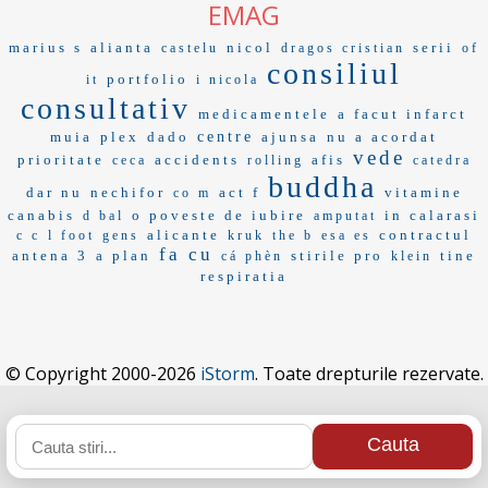
EMAG
marius s
alianta
nicol
serii
castelu
dragos cristian
of
consiliul
portfolio
it
i nicola
consultativ
medicamentele
a facut infarct
muia
plex
dado
centre
ajunsa
nu a acordat
vede
prioritate
accidents
afis
ceca
rolling
catedra
buddha
dar nu
nechifor
act f
vitamine
co m
canabis
o poveste de iubire
in calarasi
d bal
amputat
alicante
contractul
c c
l foot
gens
kruk
the b
esa es
fa cu
antena 3
a plan
stirile pro
tine
cá phèn
klein
respiratia
© Copyright 2000-2026
iStorm
. Toate drepturile rezervate.