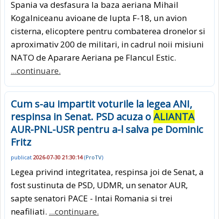
Spania va desfasura la baza aeriana Mihail
Kogalniceanu avioane de lupta F-18, un avion
cisterna, elicoptere pentru combaterea dronelor si
aproximativ 200 de militari, in cadrul noii misiuni
NATO de Aparare Aeriana pe Flancul Estic.
...continuare.
Cum s-au impartit voturile la legea ANI,
respinsa in Senat. PSD acuza o
ALIANTA
AUR-PNL-USR pentru a-l salva pe Dominic
Fritz
publicat
2026-07-30 21:30:14
(
ProTV
)
Legea privind integritatea, respinsa joi de Senat, a
fost sustinuta de PSD, UDMR, un senator AUR,
sapte senatori PACE - Intai Romania si trei
neafiliati.
...continuare.