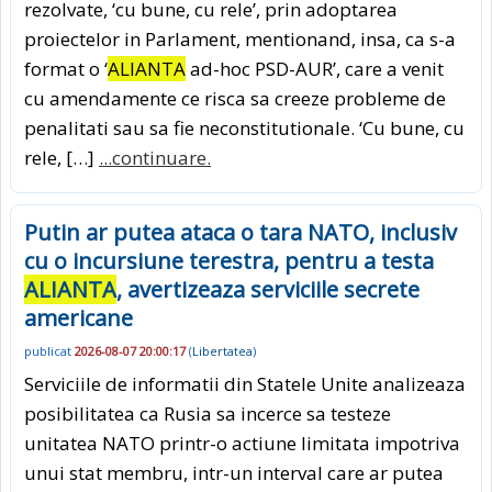
rezolvate, ‘cu bune, cu rele’, prin adoptarea
proiectelor in Parlament, mentionand, insa, ca s-a
format o ‘
ALIANTA
ad-hoc PSD-AUR’, care a venit
cu amendamente ce risca sa creeze probleme de
penalitati sau sa fie neconstitutionale. ‘Cu bune, cu
rele, […]
...continuare.
Putin ar putea ataca o tara NATO, inclusiv
cu o incursiune terestra, pentru a testa
ALIANTA
, avertizeaza serviciile secrete
americane
publicat
2026-08-07 20:00:17
(
Libertatea
)
Serviciile de informatii din Statele Unite analizeaza
posibilitatea ca Rusia sa incerce sa testeze
unitatea NATO printr-o actiune limitata impotriva
unui stat membru, intr-un interval care ar putea