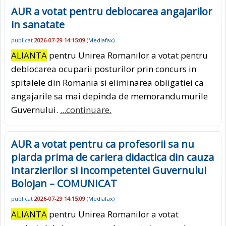
AUR a votat pentru deblocarea angajarilor
in sanatate
publicat
2026-07-29 14:15:09
(
Mediafax
)
ALIANTA
pentru Unirea Romanilor a votat pentru
deblocarea ocuparii posturilor prin concurs in
spitalele din Romania si eliminarea obligatiei ca
angajarile sa mai depinda de memorandumurile
Guvernului.
...continuare.
AUR a votat pentru ca profesorii sa nu
piarda prima de cariera didactica din cauza
intarzierilor si incompetentei Guvernului
Bolojan – COMUNICAT
publicat
2026-07-29 14:15:09
(
Mediafax
)
ALIANTA
pentru Unirea Romanilor a votat