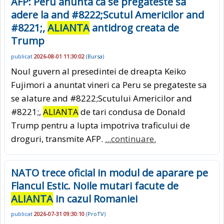
AFP: Peru anunta ca se pregateste sa
adere la and #8222;Scutul Americilor and
#8221;,
ALIANTA
antidrog creata de
Trump
publicat
2026-08-01 11:30:02
(
Bursa
)
Noul guvern al presedintei de dreapta Keiko
Fujimori a anuntat vineri ca Peru se pregateste sa
se alature and #8222;Scutului Americilor and
#8221;,
ALIANTA
de tari condusa de Donald
Trump pentru a lupta impotriva traficului de
droguri, transmite AFP.
...continuare.
NATO trece oficial in modul de aparare pe
Flancul Estic. Noile mutari facute de
ALIANTA
in cazul Romaniei
publicat
2026-07-31 09:30:10
(
ProTV
)