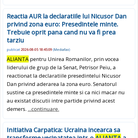
Reactia AUR la declaratiile lui Nicusor Dan
privind zona euro: Presedintele minte.
Trebuie oprit pana cand nu va fi prea
tarziu
publicat
2026-08-05 18:45:09
(
Mediafax
)
ALIANTA
pentru Unirea Romanilor, prin vocea
liderului de grup de la Senat, Petrisor Peiu, a
reactionat la declaratiile presedintelui Nicusor
Dan privind aderarea la zona euro. Senatorul
sustine ca presedintele minte si ca nici macar nu
au existat discutii intre partide privind acest
demers.
...continuare.
Initiativa Carpatica: Ucraina incearca sa
transforme vecinatatea intr-o
ALIANTA
a