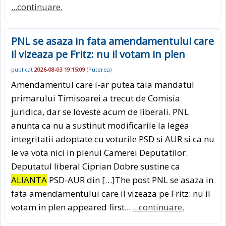
...continuare.
PNL se asaza in fata amendamentului care
il vizeaza pe Fritz: nu il votam in plen
publicat
2026-08-03 19:15:09
(
Puterea
)
Amendamentul care i-ar putea taia mandatul
primarului Timisoarei a trecut de Comisia
juridica, dar se loveste acum de liberali. PNL
anunta ca nu a sustinut modificarile la legea
integritatii adoptate cu voturile PSD si AUR si ca nu
le va vota nici in plenul Camerei Deputatilor.
Deputatul liberal Ciprian Dobre sustine ca
ALIANTA
PSD-AUR din […]The post PNL se asaza in
fata amendamentului care il vizeaza pe Fritz: nu il
votam in plen appeared first...
...continuare.