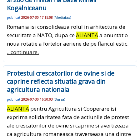
Kogalniceanu
publicat
2026-07-30 17:15:08
(
Mediafax
)
Romania isi consolideaza rolul in arhitectura de
securitate a NATO, dupa ce
ALIANTA
a anuntat o
noua rotatie a fortelor aeriene de pe flancul estic.
...continuare.
Protestul crescatorilor de ovine si de
caprine reflecta situatia grava din
agricultura nationala
publicat
2026-07-30 16:30:03
(
Bursa
)
ALIANTA
pentru Agricultura si Cooperare isi
exprima solidaritatea fata de actiunile de protest
ale crescatorilor de ovine si caprine si avertizeaza
ca agricultura romaneasca traverseaza una dintre