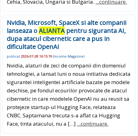
Cehia, Slovacia, Ungaria si Bulgaria.
...continuare.
Nvidia, Microsoft, SpaceX si alte companii
lanseaza o
ALIANTA
pentru siguranta AI,
dupa atacul cibernetic care a pus in
dificultate OpenAI
publicat
2026-07-28 16:15:19
(
Income-Magazine
)
Nvidia, alaturi de zeci de companii din domeniul
tehnologiei, a lansat luni o noua initiativa dedicata
sigurantei inteligentei artificiale bazate pe modele
deschise, pe fondul ecourilor provocate de atacul
cibernetic in care modelele OpenAI nu au reusit sa
protejeze startup-ul Hugging Face, relateaza
CNBC. Saptamana trecuta s-a aflat ca Hugging
Face, tinta atacului, nu a […]
...continuare.