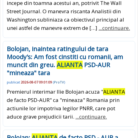
incepe din toamna acestui an, potrivit The Wall
Street Journal. O manevra riscanta Analistii din
Washington subliniaza ca obiectivul principal al
unei astfel de manevre extrem de […]
...continuare.
Bolojan, inaintea ratingului de tara
Moody's: Am fost cinstiti cu romanii, am
muncit din greu.
ALIANTA
PSD-AUR
"mineaza" tara
publicat
2026-08-07 09:01:09
(
ProTV
)
Premierul interimar Ilie Bolojan acuza "
ALIANTA
de facto PSD-AUR" ca "mineaza" Romania prin
actiunile lor impotriva legilor PNRR, care pot
aduce grave prejudicii tarii.
...continuare.
Bolojan:
ALIANTA
de facto PSD - AUR a