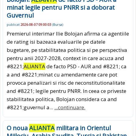
minat legile pentru PNRR si a doborat
Guvernul
publicat
2026-08-07 09:00:03
(
Bursa
)
Premierul interimar Ilie Bolojan afirma ca agentiile
de rating isi bazeaza evaluarile pe datele
bugetare, pe stabilitatea politica si pe perspectiva
pentru anii 2027-2028, context in care acuza and
#8221;
ALIANTA
de facto PSD - AUR and #8221; ca
a and #8221;minat cu amendamente care pot
provoca penalizari si risc de neconstitutionalitate
and #8221; legile pentru PNRR. In ceea ce priveste
stabilitatea politica, Bolojan considera ca and
#8221;guvernul a...
...continuare.
O noua
ALIANTA
militara in Orientul
Mijlociu. Arabia Saudita, Turcia si Pakistan