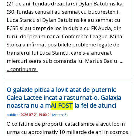
(21 de ani, fundas dreapta) si Dylan Batubinsika
(30, fundas central) au semnat cu bucurestenii.
Luca Stancu si Dylan Batubinsika au semnat cu
FCSB si au drept de joc in dubla cu FK Auda, din
turul doi preliminar al Conference League. Mihai
Stoica a infirmat posibilele probleme legate de
transferul lui Luca Stancu, care s-a antrenat
miercuri seara sub comanda lui Marius Baciu. ...
...continuare.
O galaxie pitica a lovit atat de puternic
Calea Lactee incat a rasturnat-o. Galaxia
noastra nu a m
AI FOST
la fel de atunci
publicat
2026-07-21 19:00:04
(
Antena3
)
O coliziune de proportii cataclismice a avut loc in
urma cu aproximativ 10 miliarde de ani in cosmos.