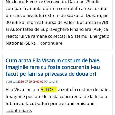
Nuclearo-Electrice Cernavoda. Daca pe 29 iulie
compania anunta oprirea controlata a reactorului
din cauza nivelului extrem de scazut al Dunarii, pe
30 iulie a informat Bursa de Valori Bucuresti (BVB)
si Autoritatea de Supraveghere Financiara (ASF) ca
reactorul va ramane conectat la Sistemul Energetic
National (SEN).
...continuare.
Cum arata Ella Visan in costum de baie.
Imaginile rare cu fosta concurenta i-au
facut pe fani sa priveasca de doua ori
publicat
2026-07-29 09:00:02
(
Antena-1
)
Ella Visan nu a m
AI FOST
vazuta in costum de baie.
Imaginile postate de fosta concurenta de la Insula
Iubirii au facut valuri printre fanii emisiunii.
...continuare.