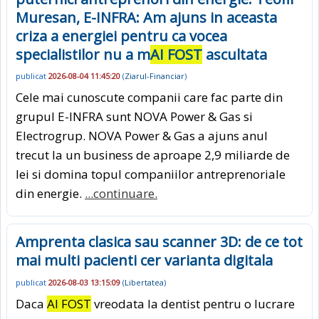
Muresan, E-INFRA: Am ajuns in aceasta
criza a energiei pentru ca vocea
specialistilor nu a m
AI FOST
ascultata
publicat
2026-08-04 11:45:20
(
Ziarul-Financiar
)
Cele mai cunoscute companii care fac parte din
grupul E-INFRA sunt NOVA Power & Gas si
Electrogrup. NOVA Power & Gas a ajuns anul
trecut la un business de aproape 2,9 miliarde de
lei si domina topul companiilor antreprenoriale
din energie.
...continuare.
Amprenta clasica sau scanner 3D: de ce tot
mai multi pacienti cer varianta digitala
publicat
2026-08-03 13:15:09
(
Libertatea
)
Daca
AI FOST
vreodata la dentist pentru o lucrare