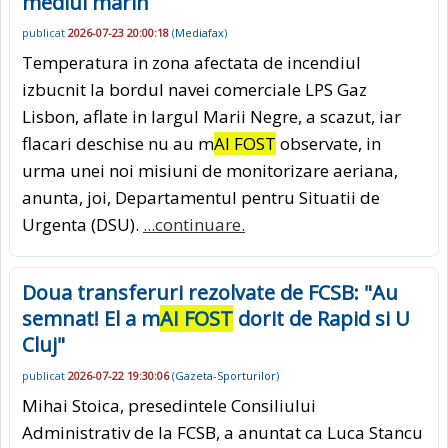
mediul marin
publicat
2026-07-23 20:00:18
(
Mediafax
)
Temperatura in zona afectata de incendiul
izbucnit la bordul navei comerciale LPS Gaz
Lisbon, aflate in largul Marii Negre, a scazut, iar
flacari deschise nu au m
AI FOST
observate, in
urma unei noi misiuni de monitorizare aeriana,
anunta, joi, Departamentul pentru Situatii de
Urgenta (DSU).
...continuare.
Doua transferuri rezolvate de FCSB: "Au
semnat! El a m
AI FOST
dorit de Rapid si U
Cluj"
publicat
2026-07-22 19:30:06
(
Gazeta-Sporturilor
)
Mihai Stoica, presedintele Consiliului
Administrativ de la FCSB, a anuntat ca Luca Stancu