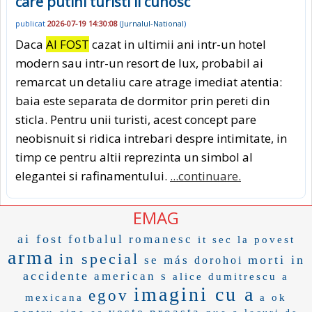
care putini turisti il cunosc
publicat
2026-07-19 14:30:08
(
Jurnalul-National
)
Daca
AI FOST
cazat in ultimii ani intr-un hotel
modern sau intr-un resort de lux, probabil ai
remarcat un detaliu care atrage imediat atentia:
baia este separata de dormitor prin pereti din
sticla. Pentru unii turisti, acest concept pare
neobisnuit si ridica intrebari despre intimitate, in
timp ce pentru altii reprezinta un simbol al
elegantei si rafinamentului.
...continuare.
EMAG
ai fost
fotbalul romanesc
it sec
la povest
arma
in special
morti in
se más
dorohoi
accidente
american s
alice dumitrescu
a
imagini cu a
egov
mexicana
a ok