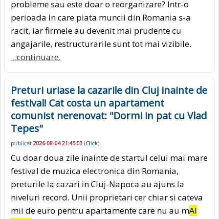
probleme sau este doar o reorganizare? Intr-o
perioada in care piata muncii din Romania s-a
racit, iar firmele au devenit mai prudente cu
angajarile, restructurarile sunt tot mai vizibile.
...continuare.
Preturi uriase la cazarile din Cluj inainte de
festival! Cat costa un apartament
comunist nerenovat: "Dormi in pat cu Vlad
Tepes"
publicat
2026-08-04 21:45:03
(
Click
)
Cu doar doua zile inainte de startul celui mai mare
festival de muzica electronica din Romania,
preturile la cazari in Cluj-Napoca au ajuns la
niveluri record. Unii proprietari cer chiar si cateva
mii de euro pentru apartamente care nu au m
AI