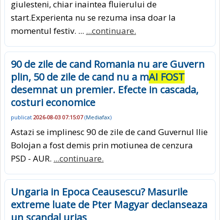
giulesteni, chiar inaintea fluierului de
start.Experienta nu se rezuma insa doar la
momentul festiv. ...
...continuare.
90 de zile de cand Romania nu are Guvern
plin, 50 de zile de cand nu a m
AI FOST
desemnat un premier. Efecte in cascada,
costuri economice
publicat
2026-08-03 07:15:07
(
Mediafax
)
Astazi se implinesc 90 de zile de cand Guvernul Ilie
Bolojan a fost demis prin motiunea de cenzura
PSD - AUR.
...continuare.
Ungaria in Epoca Ceausescu? Masurile
extreme luate de Pter Magyar declanseaza
un scandal urias