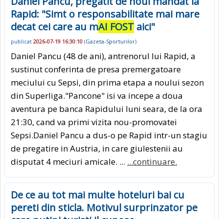
Daniel Pancu, pregatit de noul mandat la
Rapid: "Simt o responsabilitate mai mare
decat cei care au m
AI FOST
aici"
publicat
2026-07-19 16:30:10
(
Gazeta-Sporturilor
)
Daniel Pancu (48 de ani), antrenorul lui Rapid, a
sustinut conferinta de presa premergatoare
meciului cu Sepsi, din prima etapa a noului sezon
din Superliga."Pancone" isi va incepe a doua
aventura pe banca Rapidului luni seara, de la ora
21:30, cand va primi vizita nou-promovatei
Sepsi.Daniel Pancu a dus-o pe Rapid intr-un stagiu
de pregatire in Austria, in care giulestenii au
disputat 4 meciuri amicale. ...
...continuare.
De ce au tot mai multe hoteluri bai cu
pereti din sticla. Motivul surprinzator pe