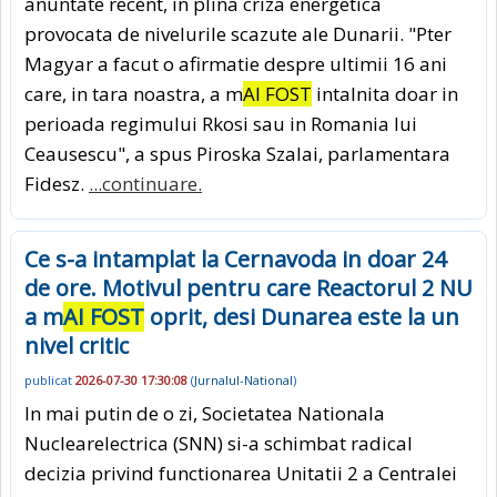
anuntate recent, in plina criza energetica
provocata de nivelurile scazute ale Dunarii. "Pter
Magyar a facut o afirmatie despre ultimii 16 ani
care, in tara noastra, a m
AI FOST
intalnita doar in
perioada regimului Rkosi sau in Romania lui
Ceausescu", a spus Piroska Szalai, parlamentara
Fidesz.
...continuare.
Ce s-a intamplat la Cernavoda in doar 24
de ore. Motivul pentru care Reactorul 2 NU
a m
AI FOST
oprit, desi Dunarea este la un
nivel critic
publicat
2026-07-30 17:30:08
(
Jurnalul-National
)
In mai putin de o zi, Societatea Nationala
Nuclearelectrica (SNN) si-a schimbat radical
decizia privind functionarea Unitatii 2 a Centralei