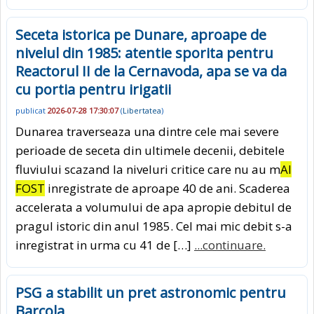
Seceta istorica pe Dunare, aproape de
nivelul din 1985: atentie sporita pentru
Reactorul II de la Cernavoda, apa se va da
cu portia pentru irigatii
publicat
2026-07-28 17:30:07
(
Libertatea
)
Dunarea traverseaza una dintre cele mai severe
perioade de seceta din ultimele decenii, debitele
fluviului scazand la niveluri critice care nu au m
AI
FOST
inregistrate de aproape 40 de ani. Scaderea
accelerata a volumului de apa apropie debitul de
pragul istoric din anul 1985. Cel mai mic debit s-a
inregistrat in urma cu 41 de […]
...continuare.
PSG a stabilit un pret astronomic pentru
Barcola