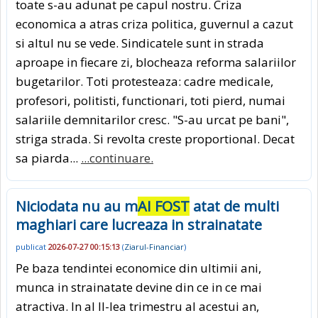
toate s-au adunat pe capul nostru. Criza
economica a atras criza politica, guvernul a cazut
si altul nu se vede. Sindicatele sunt in strada
aproape in fiecare zi, blocheaza reforma salariilor
bugetarilor. Toti protesteaza: cadre medicale,
profesori, politisti, functionari, toti pierd, numai
salariile demnitarilor cresc. "S-au urcat pe bani",
striga strada. Si revolta creste proportional. Decat
sa piarda...
...continuare.
Niciodata nu au m
AI FOST
atat de multi
maghiari care lucreaza in strainatate
publicat
2026-07-27 00:15:13
(
Ziarul-Financiar
)
Pe baza tendintei economice din ultimii ani,
munca in strainatate devine din ce in ce mai
atractiva. In al II-lea tri­mes­tru al acestui an,