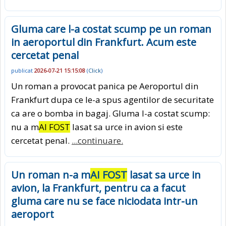
Gluma care l-a costat scump pe un roman
in aeroportul din Frankfurt. Acum este
cercetat penal
publicat
2026-07-21 15:15:08
(
Click
)
Un roman a provocat panica pe Aeroportul din
Frankfurt dupa ce le-a spus agentilor de securitate
ca are o bomba in bagaj. Gluma l-a costat scump:
nu a m
AI FOST
lasat sa urce in avion si este
cercetat penal.
...continuare.
Un roman n-a m
AI FOST
lasat sa urce in
avion, la Frankfurt, pentru ca a facut
gluma care nu se face niciodata intr-un
aeroport