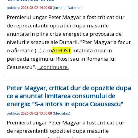
publicat
2026-08-02 14:00:08
(
Jurnalul-National
)
Premierul ungar Peter Magyar a fost criticat dur
de reprezentantii opozitiei dupa masurile
anuntate in plina criza energetica provocata de
nivelurile scazute ale Dunarii. "Pter Magyar a facut
o afirmatie (...) a m
AI FOST
intalnita doar in
perioada regimului Rkosi sau in Romania lui
Ceausescu".
...continuare.
Peter Magyar, criticat dur de opozitie dupa
ce a anuntat limitarea consumului de
energie: "S-a intors in epoca Ceausescu"
publicat
2026-08-02 13:00:08
(
Mediafax
)
Premierul ungar Peter Magyar a fost criticat dur
de reprezentantii opozitiei dupa masurile