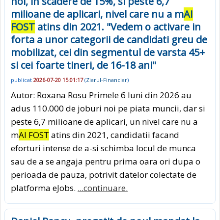
noi, in scadere de 15%, si peste 6,7
milioane de aplicari, nivel care nu a m
AI
FOST
atins din 2021. "Vedem o activare in
forta a unor categorii de candidati greu de
mobilizat, cei din segmentul de varsta 45+
si cei foarte tineri, de 16-18 ani"
publicat
2026-07-20 15:01:17
(
Ziarul-Financiar
)
Autor: Roxana Rosu Primele 6 luni din 2026 au
adus 110.000 de joburi noi pe piata muncii, dar si
peste 6,7 milioane de aplicari, un nivel care nu a
m
AI FOST
atins din 2021, candidatii facand
eforturi intense de a-si schimba locul de munca
sau de a se angaja pentru prima oara ori dupa o
perioada de pauza, potrivit datelor colectate de
platforma eJobs.
...continuare.