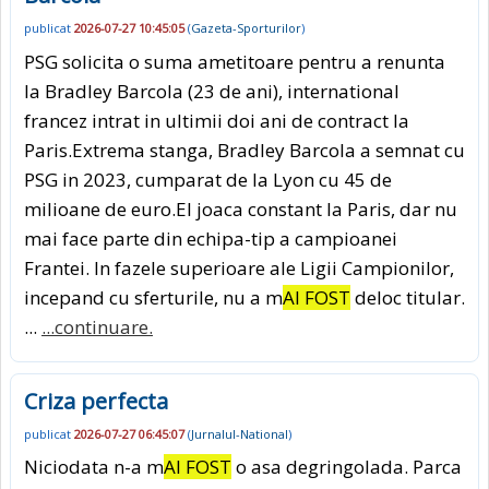
publicat
2026-07-27 10:45:05
(
Gazeta-Sporturilor
)
PSG solicita o suma ametitoare pentru a renunta
la Bradley Barcola (23 de ani), international
francez intrat in ultimii doi ani de contract la
Paris.Extrema stanga, Bradley Barcola a semnat cu
PSG in 2023, cumparat de la Lyon cu 45 de
milioane de euro.El joaca constant la Paris, dar nu
mai face parte din echipa-tip a campioanei
Frantei. In fazele superioare ale Ligii Campionilor,
incepand cu sferturile, nu a m
AI FOST
deloc titular.
...
...continuare.
Criza perfecta
publicat
2026-07-27 06:45:07
(
Jurnalul-National
)
Niciodata n-a m
AI FOST
o asa degringolada. Parca