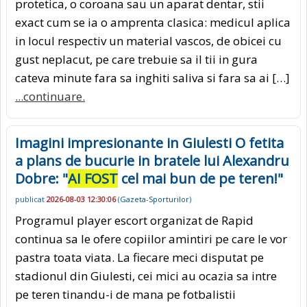
protetica, o coroana sau un aparat dentar, stii
exact cum se ia o amprenta clasica: medicul aplica
in locul respectiv un material vascos, de obicei cu
gust neplacut, pe care trebuie sa il tii in gura
cateva minute fara sa inghiti saliva si fara sa ai […]
...continuare.
Imagini impresionante in Giulesti O fetita
a plans de bucurie in bratele lui Alexandru
Dobre: "
AI FOST
cel mai bun de pe teren!"
publicat
2026-08-03 12:30:06
(
Gazeta-Sporturilor
)
Programul player escort organizat de Rapid
continua sa le ofere copiilor amintiri pe care le vor
pastra toata viata. La fiecare meci disputat pe
stadionul din Giulesti, cei mici au ocazia sa intre
pe teren tinandu-i de mana pe fotbalistii