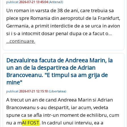
publicat
2026-07-21 13:45:04
(
Antena3
)
Un roman in varsta de 38 de ani, care trebuia sa
plece spre Romania din aeroprotul de la Frankfurt,
Germania, a primit interdictie de a se urca in avion
si i s-a intocmit dosar penal dupa ce a facut o...
...continuare.
Dezvaluirea facuta de Andreea Marin, la
un an de la despartirea de Adrian
Brancoveanu. "E timpul sa am grija de
mine"
publicat
2026-07-21 12:15:10
(
Libertatea
)
A trecut un an de cand Andreea Marin si Adrian
Brancoveanu s-au despartit, iar acum, vedeta
spune ca se afla intr-un moment de echilibru, cum
nu a m
AI FOST
. In cadrul unui interviu, ea a