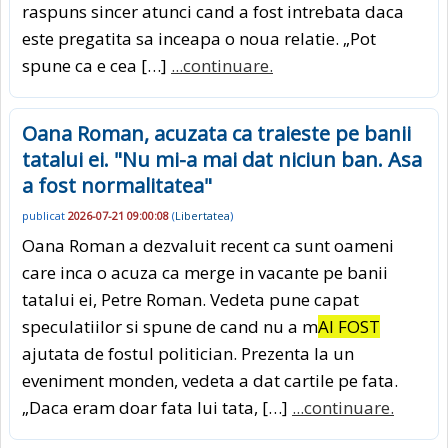
raspuns sincer atunci cand a fost intrebata daca
este pregatita sa inceapa o noua relatie. „Pot
spune ca e cea […]
...continuare.
Oana Roman, acuzata ca traieste pe banii
tatalui ei. "Nu mi-a mai dat niciun ban. Asa
a fost normalitatea"
publicat
2026-07-21 09:00:08
(
Libertatea
)
Oana Roman a dezvaluit recent ca sunt oameni
care inca o acuza ca merge in vacante pe banii
tatalui ei, Petre Roman. Vedeta pune capat
speculatiilor si spune de cand nu a m
AI FOST
ajutata de fostul politician. Prezenta la un
eveniment monden, vedeta a dat cartile pe fata.
„Daca eram doar fata lui tata, […]
...continuare.