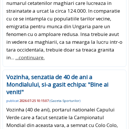
numarul cetatenilor maghiari care lucreaza in
strainatate a urcat la circa 124.000. In com­paratie
cu ce se in­tam­pla cu populatiile ta­rilor vecine,
emigratia pen­tru munca din Un­garia pare un
fenomen cu o amploare redusa. Insa trebuie avut
in vedere ca maghiarii, ca sa mearga la lucru intr-o
tara occiden­tala, tre­buie doar sa trea­ca gra­nita
in...
...continuare.
Vozinha, senzatia de 40 de ani a
Mondialului, si-a gasit echipa: "Bine ai
venit!"
publicat
2026-07-25 10:15:07
(
Gazeta-Sporturilor
)
Vozinha (40 de ani), portarul nationalei Capului
Verde care a facut senzatie la Campionatul
Mondial din aceasta vara, a semnat cu Colo Colo,