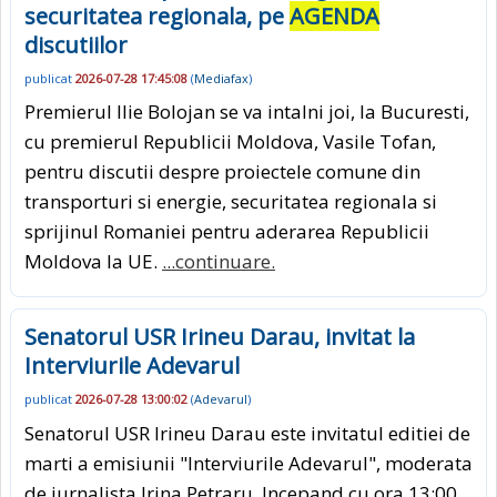
securitatea regionala, pe
AGENDA
discutiilor
publicat
2026-07-28 17:45:08
(
Mediafax
)
Premierul Ilie Bolojan se va intalni joi, la Bucuresti,
cu premierul Republicii Moldova, Vasile Tofan,
pentru discutii despre proiectele comune din
transporturi si energie, securitatea regionala si
sprijinul Romaniei pentru aderarea Republicii
Moldova la UE.
...continuare.
Senatorul USR Irineu Darau, invitat la
Interviurile Adevarul
publicat
2026-07-28 13:00:02
(
Adevarul
)
Senatorul USR Irineu Darau este invitatul editiei de
marti a emisiunii "Interviurile Adevarul", moderata
de jurnalista Irina Petraru. Incepand cu ora 13:00,