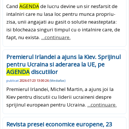
Cand
AGENDA
de lucru devine un sir nesfarsit de
intalniri care nu lasa loc pentru munca propriu-
zisa, unii angajati au gasit o solutie neasteptata:
isi blocheaza singuri timpul cu o intalnire care, de
fapt, nu exista.
...continuare.
Premierul Irlandei a ajuns la Kiev. Sprijinul
pentru Ucraina si aderarea la UE, pe
AGENDA
discutiilor
publicat
2026-07-23 13:00:26
(
Mediafax
)
Premierul Irlandei, Michel Martin, a ajuns joi la
Kiev pentru discutii cu liderii ucraineni despre
sprijinul european pentru Ucraina.
...continuare.
Revista presei economice europene, 23