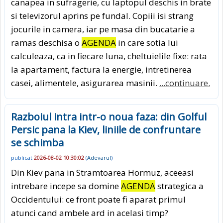
canapea in sufragerie, cu laptopul deschis in brate
si televizorul aprins pe fundal. Copiii isi strang
jocurile in camera, iar pe masa din bucatarie a
ramas deschisa o
AGENDA
in care sotia lui
calculeaza, ca in fiecare luna, cheltuielile fixe: rata
la apartament, factura la energie, intretinerea
casei, alimentele, asigurarea masinii.
...continuare.
Razboiul intra intr-o noua faza: din Golful
Persic pana la Kiev, liniile de confruntare
se schimba
publicat
2026-08-02 10:30:02
(
Adevarul
)
Din Kiev pana in Stramtoarea Hormuz, aceeasi
intrebare incepe sa domine
AGENDA
strategica a
Occidentului: ce front poate fi aparat primul
atunci cand ambele ard in acelasi timp?