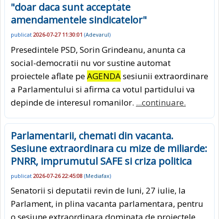
"doar daca sunt acceptate
amendamentele sindicatelor"
publicat
2026-07-27 11:30:01
(
Adevarul
)
Presedintele PSD, Sorin Grindeanu, anunta ca
social-democratii nu vor sustine automat
proiectele aflate pe
AGENDA
sesiunii extraordinare
a Parlamentului si afirma ca votul partidului va
depinde de interesul romanilor.
...continuare.
Parlamentarii, chemati din vacanta.
Sesiune extraordinara cu mize de miliarde:
PNRR, imprumutul SAFE si criza politica
publicat
2026-07-26 22:45:08
(
Mediafax
)
Senatorii si deputatii revin de luni, 27 iulie, la
Parlament, in plina vacanta parlamentara, pentru
o sesiune extraordinara dominata de proiectele