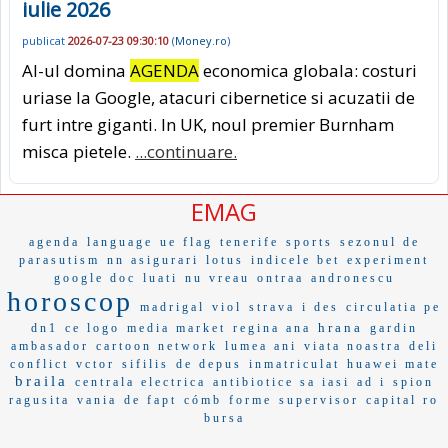
iulie 2026
publicat
2026-07-23 09:30:10
(
Money.ro
)
AI-ul domina
AGENDA
economica globala: costuri
uriase la Google, atacuri cibernetice si acuzatii de
furt intre giganti. In UK, noul premier Burnham
misca pietele.
...continuare.
EMAG
agenda
language
ue flag
tenerife
sports
sezonul de
parasutism
nn asigurari
lotus
indicele bet
experiment
google doc
luati
nu vreau
ontraa
andronescu
horoscop
madrigal
viol
strava
i des
circulatia pe
hrana
dn1
ce logo
media market
regina ana
gardin
ambasador
cartoon network
lumea ani
viata noastra
deli
conflict
vctor
sifilis
de depus
inmatriculat
huawei mate
braila
centrala electrica
antibiotice sa iasi
ad i
spion
ragusita
vania
de fapt
cómb
forme
supervisor
capital ro
bursa