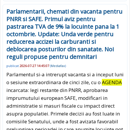
Parlamentarii, chemati din vacanta pentru
PNRR si SAFE. Primul aviz pentru
pastrarea TVA de 9% la locuinte pana la 1
octombrie. Update: Unda verde pentru
reducerea accizei la carburanti si
deblocarea posturilor din sanatate. Noi
reguli propuse pentru demnitari
publicat
2026-07-27 14:45:07
(
Mediafax
)
Parlamentul si-a intrerupt vacanta si a inceput luni
o sesiune extraordinara de cinci zile, cu o
AGENDA
incarcata: legi restante din PNRR, aprobarea
imprumutului european SAFE, modificari in
administratie si masuri fiscale cu impact direct
asupra populatiei. Primele decizii au fost luate in
comisiile Senatului, unde a fost avizata favorabil
prelungirea perioadei in care anumite locuinte pot