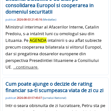
consolidarea Europol si cooperarea in
domeniul securitatii
publicat
2026-08-03 21:45:16
(
Mediafax
)
Ministrul interimar al Afacerilor Interne, Catalin
Predoiu, s-a intalnit luni cu omologul sau din
Lituania. Pe
AGENDA
intalnirii s-au aflat subiecte
precum cooperarea bilaterala si viitorul Europol,
dar si pregatirea dosarelor europene din
perspectiva Presedintiei lituaniene a Consiliului
UE.
...continuare.
Cum poate ajunge o decizie de rating
financiar sa-ti scumpeasca viata de zi cu zi
publicat
2026-08-03 07:45:07
(
Jurnalul-National
)
Intr-o seara obisnuita de zi lucratoare, Petru sta pe