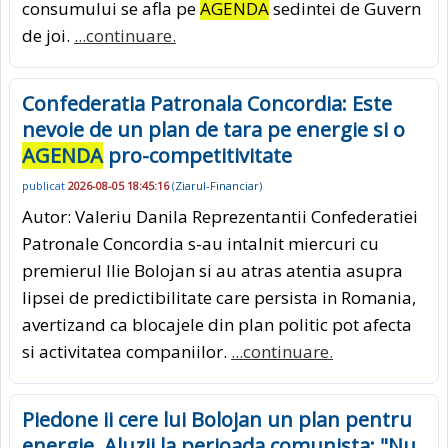
consumului se afla pe
AGENDA
sedintei de Guvern
de joi.
...continuare.
Confederatia Patronala Concordia: Este
nevoie de un plan de tara pe energie si o
AGENDA
pro-competitivitate
publicat
2026-08-05 18:45:16
(
Ziarul-Financiar
)
Autor: Valeriu Danila Reprezentantii Confederatiei
Patronale Concordia s-au intalnit miercuri cu
premierul Ilie Bolojan si au atras atentia asupra
lipsei de predictibilitate care persista in Romania,
avertizand ca blocajele din plan politic pot afecta
si activitatea companiilor.
...continuare.
Piedone ii cere lui Bolojan un plan pentru
energie. Aluzii la perioada comunista: "Nu