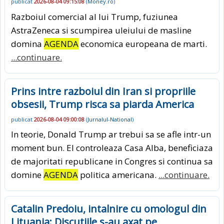
publicat
2026-08-04 09:15:08
(
Money.ro
)
Razboiul comercial al lui Trump, fuziunea
AstraZeneca si scumpirea uleiului de masline
domina
AGENDA
economica europeana de marti.
...continuare.
Prins intre razboiul din Iran si propriile
obsesii, Trump risca sa piarda America
publicat
2026-08-04 09:00:08
(
Jurnalul-National
)
In teorie, Donald Trump ar trebui sa se afle intr-un
moment bun. El controleaza Casa Alba, beneficiaza
de majoritati republicane in Congres si continua sa
domine
AGENDA
politica americana.
...continuare.
Catalin Predoiu, intalnire cu omologul din
Lituania: Discutiile s-au axat pe