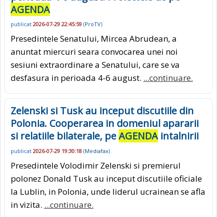
AGENDA
publicat
2026-07-29 22:45:59
(
ProTV
)
Presedintele Senatului, Mircea Abrudean, a
anuntat miercuri seara convocarea unei noi
sesiuni extraordinare a Senatului, care se va
desfasura in perioada 4-6 august.
...continuare.
Zelenski si Tusk au inceput discutiile din
Polonia. Cooperarea in domeniul apararii
si relatiile bilaterale, pe
AGENDA
intalnirii
publicat
2026-07-29 19:30:18
(
Mediafax
)
Presedintele Volodimir Zelenski si premierul
polonez Donald Tusk au inceput discutiile oficiale
la Lublin, in Polonia, unde liderul ucrainean se afla
in vizita.
...continuare.