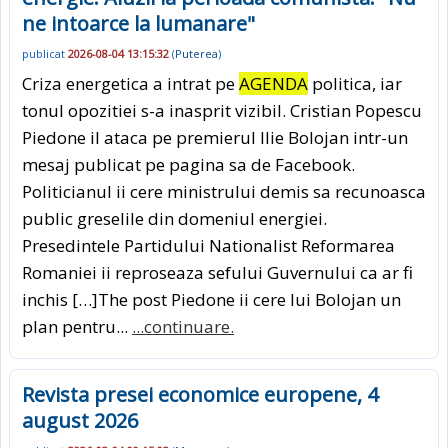
ne intoarce la lumanare"
publicat
2026-08-04 13:15:32
(
Puterea
)
Criza energetica a intrat pe
AGENDA
politica, iar
tonul opozitiei s-a inasprit vizibil. Cristian Popescu
Piedone il ataca pe premierul Ilie Bolojan intr-un
mesaj publicat pe pagina sa de Facebook.
Politicianul ii cere ministrului demis sa recunoasca
public greselile din domeniul energiei.
Presedintele Partidului Nationalist Reformarea
Romaniei ii reproseaza sefului Guvernului ca ar fi
inchis […]The post Piedone ii cere lui Bolojan un
plan pentru...
...continuare.
Revista presei economice europene, 4
august 2026