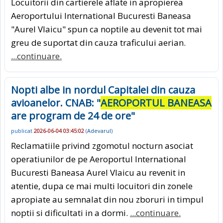
Locuitorii din cartierele aflate in apropierea
Aeroportului International Bucuresti Baneasa
"Aurel Vlaicu" spun ca noptile au devenit tot mai
greu de suportat din cauza traficului aerian.
...continuare.
Nopti albe in nordul Capitalei din cauza
avioanelor. CNAB: "
AEROPORTUL BANEASA
are program de 24 de ore"
publicat
2026-06-04 03:45:02
(
Adevarul
)
Reclamatiile privind zgomotul nocturn asociat
operatiunilor de pe Aeroportul International
Bucuresti Baneasa Aurel Vlaicu au revenit in
atentie, dupa ce mai multi locuitori din zonele
apropiate au semnalat din nou zboruri in timpul
noptii si dificultati in a dormi.
...continuare.