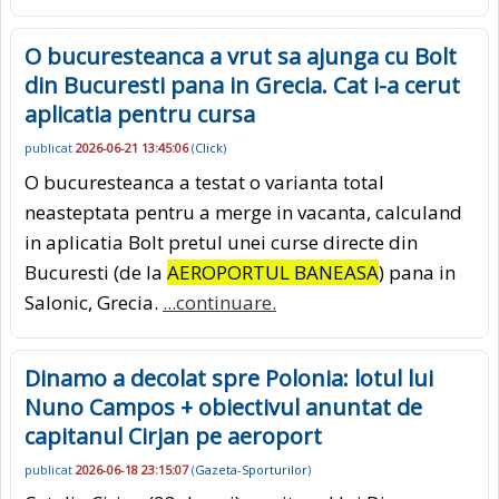
O bucuresteanca a vrut sa ajunga cu Bolt
din Bucuresti pana in Grecia. Cat i-a cerut
aplicatia pentru cursa
publicat
2026-06-21 13:45:06
(
Click
)
O bucuresteanca a testat o varianta total
neasteptata pentru a merge in vacanta, calculand
in aplicatia Bolt pretul unei curse directe din
Bucuresti (de la
AEROPORTUL BANEASA
) pana in
Salonic, Grecia.
...continuare.
Dinamo a decolat spre Polonia: lotul lui
Nuno Campos + obiectivul anuntat de
capitanul Cirjan pe aeroport
publicat
2026-06-18 23:15:07
(
Gazeta-Sporturilor
)