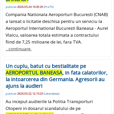
publicat
2026-05-24 16:30:29
(
ProTV
)
Compania Nationala Aeroporturi Bucuresti (CNAB)
a lansat o licitatie deschisa pentru un serviciu la
Aeroportul International Bucuresti Baneasa - Aurel
Vlaicu, valoarea totala estimata a contractului
fiind de 7,25 milioane de lei, fara TVA.
...continuare.
Un cuplu, batut cu bestialitate pe
AEROPORTUL BANEASA
, in fata calatorilor,
la intoarcerea din Germania. Agresorii au
ajuns la audieri
publicat
2026-05-22 12:15:23
(
Libertatea
)
Au inceput audierile la Politia Transporturi
Otopeni in dosarul scandalului de pe