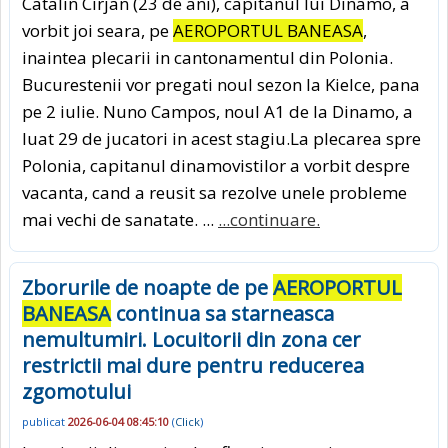
Catalin Cirjan (23 de ani), capitanul lui Dinamo, a
vorbit joi seara, pe
AEROPORTUL BANEASA
,
inaintea plecarii in cantonamentul din Polonia.
Bucurestenii vor pregati noul sezon la Kielce, pana
pe 2 iulie. Nuno Campos, noul A1 de la Dinamo, a
luat 29 de jucatori in acest stagiu.La plecarea spre
Polonia, capitanul dinamovistilor a vorbit despre
vacanta, cand a reusit sa rezolve unele probleme
mai vechi de sanatate. ...
...continuare.
Zborurile de noapte de pe
AEROPORTUL
BANEASA
continua sa starneasca
nemultumiri. Locuitorii din zona cer
restrictii mai dure pentru reducerea
zgomotului
publicat
2026-06-04 08:45:10
(
Click
)