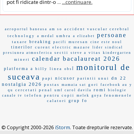
pot fi ridicate dintr-o ...
...continuare.
EMAG
accident vascular cerebral
aeroportul baneasa
am so
persoane
technology
umbra
a medal
a elizabet
taxare
breaking
muresan
pacifi
cine este noul
tinerilor
curent electric
mazare
lider sindical
sectii
vitas
presiunea atmosferica
steve a
kindergarten
calendar bacalaureat 2026
mineri
monitorul de
platforma a
billy
linea
obsÎ
suceava
nicusor
dn 22
papi
parintii unui
nostalgia 2026
postas
gori
mamaia sat
facebook au
y
romi
cercetati penal
qu
umf carol davila
biologie
telefon pentru copii
fenomenele
canale tv
melek
goya
calatori
grup fo
© Copyright 2000-2026
iStorm
. Toate drepturile rezervate.