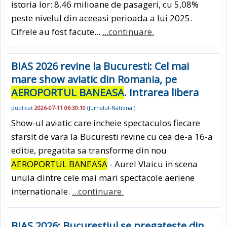
istoria lor: 8,46 milioane de pasageri, cu 5,08%
peste nivelul din aceeasi perioada a lui 2025.
Cifrele au fost facute...
...continuare.
BIAS 2026 revine la Bucuresti: Cel mai
mare show aviatic din Romania, pe
AEROPORTUL BANEASA
. Intrarea libera
publicat
2026-07-11 06:30:10
(
Jurnalul-National
)
Show-ul aviatic care incheie spectaculos fiecare
sfarsit de vara la Bucuresti revine cu cea de-a 16-a
editie, pregatita sa transforme din nou
AEROPORTUL BANEASA
- Aurel Vlaicu in scena
unuia dintre cele mai mari spectacole aeriene
internationale.
...continuare.
BIAS 2026: Bucurestiul se pregateste din