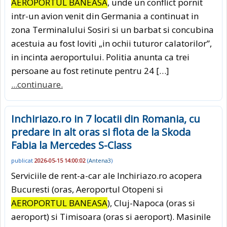
AEROPORTUL BANEASA
, unde un conflict pornit
intr-un avion venit din Germania a continuat in
zona Terminalului Sosiri si un barbat si concubina
acestuia au fost loviti „in ochii tuturor calatorilor”,
in incinta aeroportului. Politia anunta ca trei
persoane au fost retinute pentru 24 […]
...continuare.
Inchiriazo.ro in 7 locatii din Romania, cu
predare in alt oras si flota de la Skoda
Fabia la Mercedes S-Class
publicat
2026-05-15 14:00:02
(
Antena3
)
Serviciile de rent-a-car ale Inchiriazo.ro acopera
Bucuresti (oras, Aeroportul Otopeni si
AEROPORTUL BANEASA
), Cluj-Napoca (oras si
aeroport) si Timisoara (oras si aeroport). Masinile