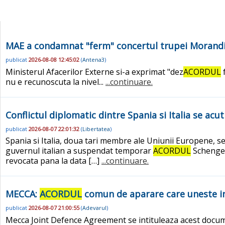
MAE a condamnat "ferm" concertul trupei Morandi 
publicat
2026-08-08 12:45:02
(
Antena3
)
Ministerul Afacerilor Externe si-a exprimat "dez
ACORDUL
f
nu e recunoscuta la nivel...
...continuare.
Conflictul diplomatic dintre Spania si Italia se acu
publicat
2026-08-07 22:01:32
(
Libertatea
)
Spania si Italia, doua tari membre ale Uniunii Europene, se
guvernul italian a suspendat temporar
ACORDUL
Schengen
revocata pana la data […]
...continuare.
MECCA:
ACORDUL
comun de aparare care uneste int
publicat
2026-08-07 21:00:55
(
Adevarul
)
Mecca Joint Defence Agreement se intituleaza acest documen