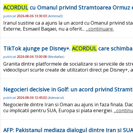
ACORDUL
cu Omanul privind Stramtoarea Ormuz e i
publicat
2026-08-06 13:30:03
(
Antena3
)
Iranul sustine ca a ajuns la un acord cu Omanul privind st
Externe, Esmaeil Baqaei, nu a oferit...
...continuare.
TikTok ajunge pe Disney+.
ACORDUL
care schimba 
publicat
2026-08-06 13:00:08
(
Mediafax
)
Granita dintre platformele de socializare si serviciile de
videoclipuri scurte create de utilizatori direct pe Disney+
Negocieri decisive in Golf: un acord privind Stra
publicat
2026-08-06 12:45:02
(
Adevarul
)
Negocierile dintre Iran si Oman au ajuns in faza finala. Da
cu implicatii pentru SUA, Europa si piata energiei.
...contin
AFP: Pakistanul mediaza dialogul dintre Iran si SUA 