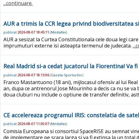
...continuare.
AUR a trimis la CCR legea privind biodiversitatea s
publicat
2026-08-07 18:45:11
(
Mediafax
)
AUR a sesizat la Curtea Constitutionala cele doua legi care
imprumuturi externe isi asteapta termenul de judecata.
..
Real Madrid si-a cedat jucatorul la Fiorentina! Va 
publicat
2026-08-07 18:15:06
(
Gazeta-Sporturilor
)
Franco Mastantuono (18 ani), mijlocasul ofensiv al lui Rea
an, dupa ce antrenorul Jose Mourinho a decis ca nu se va ba
doua cluburi nu include o optiune de transfer definitiv, ast
CE accelereaza programul IRIS: constelatia de satelit
publicat
2026-08-07 11:00:07
(
Mediafax
)
Comisia Europeana si consortiul SpaceRISE au semnat vin
de implementare pe scara larga si va fi extinsa la un total d