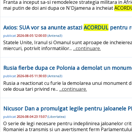
Franta a inceput sa-si remodeleze strategia militara in Afri
mai putin de doi ani dupa ce N'Djamena a incheiat
ACORD
Axios: SUA vor sa anunte astazi
ACORDUL
pentru r
publicat
2026-08-05 12:00:03
(
Antena3
)
Statele Unite, Iranul si Omanul sunt aproape de incheierea
miercuri, potrivit informatiilor...
...continuare.
Rusia fierbe dupa ce Polonia a demolat un monumen
publicat
2026-08-05 11:30:03
(
Antena3
)
Rusia a reactionat cu furie la demolarea unui monument din 
cele doua tari privind re...
...continuare.
Nicusor Dan a promulgat legile pentru jaloanele 
publicat
2026-08-04 23:15:07
(
Libertatea
)
O serie de legi necesare pentru indeplinirea jaloanelor cri
Romaniei a transmis si un avertisment ferm Parlamentului p