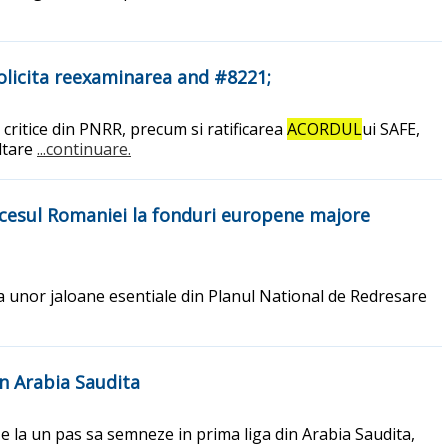
olicita reexaminarea and #8221;
critice din PNRR, precum si ratificarea
ACORDUL
ui SAFE,
oltare
...continuare.
ccesul Romaniei la fonduri europene majore
 unor jaloane esentiale din Planul National de Redresare
in Arabia Saudita
Si e la un pas sa semneze in prima liga din Arabia Saudita,