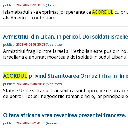
publicat
2026-08-06 11:15:02
(
Bursa
)
Islamabadul si-a exprimat joi speranta ca
ACORDUL
cu pri
ale Americii.
...continuare.
Armistitiul din Liban, in pericol. Doi soldati israeli
publicat
2026-08-06 08:30:08
(
Mediafax
)
Armistitiul fragil dintre Israel si Hezbollah este pus din n
israeliana a anuntat moartea a doi soldati in sudul Libanului
ACORDUL
privind Stramtoarea Ormuz intra in linie
publicat
2026-08-06 04:30:08
(
Mediafax
)
Statele Unite si Iranul transmit ca sunt aproape de un ac
de petrol. Totusi, negocierile raman dificile, iar principale
O tara africana vrea revenirea prezentei franceze, 
publicat
2026-08-05 21:45:03
(
Antena3
)