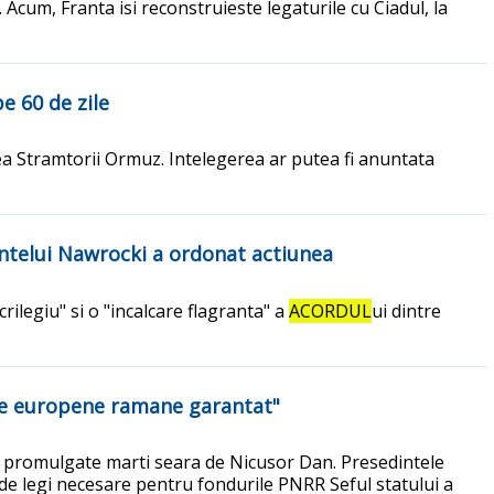
 Acum, Franta isi reconstruieste legaturile cu Ciadul, la
e 60 de zile
ea Stramtorii Ormuz. Intelegerea ar putea fi anuntata
intelui Nawrocki a ordonat actiunea
ilegiu" si o "incalcare flagranta" a
ACORDUL
ui dintre
ile europene ramane garantat"
t promulgate marti seara de Nicusor Dan. Presedintele
de legi necesare pentru fondurile PNRR Seful statului a