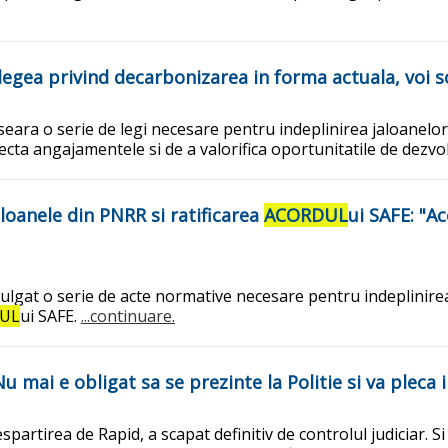
gea privind decarbonizarea in forma actuala, voi s
ara o serie de legi necesare pentru indeplinirea jaloanelor 
pecta angajamentele si de a valorifica oportunitatile de dezv
loanele din PNRR si ratificarea
ACORDUL
ui SAFE: "A
lgat o serie de acte normative necesare pentru indeplinirea
UL
ui SAFE.
...continuare.
 mai e obligat sa se prezinte la Politie si va pleca 
spartirea de Rapid, a scapat definitiv de controlul judiciar. 