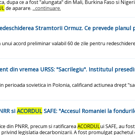
ca, dupa ce a fost "alungata" din Mali, Burkina Faso si Nigeri.
UL
de aparare.
...continuare.
edeschiderea Stramtorii Ormuz. Ce prevede planul p
 unui acord preliminar valabil 60 de zile pentru redeschider
t din vremea URSS: "Sacrilegiu". Institutul presed
perioada sovietica in Polonia, calificand actiunea drept "sacr
PNRR si
ACORDUL
SAFE: "Accesul Romaniei la fondur
tice din PNRR, precum si ratificarea
ACORDUL
ui SAFE, au fos
rivind legislatia decarbonizarii. A fost promulgat pachetul 