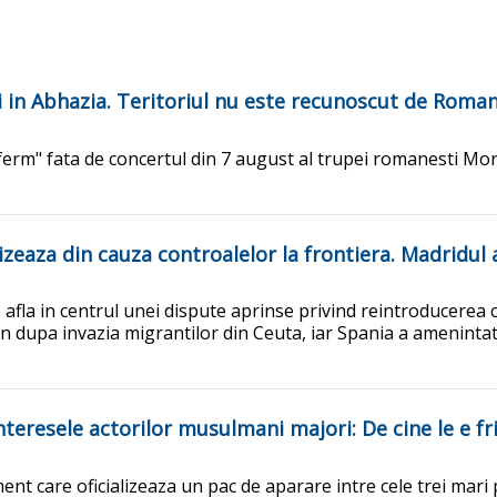
in Abhazia. Teritoriul nu este recunoscut de Roman
erm" fata de concertul din 7 august al trupei romanesti Mor
tizeaza din cauza controalelor la frontiera. Madridul
 afla in centrul unei dispute aprinse privind reintroducerea 
 dupa invazia migrantilor din Ceuta, iar Spania a amenintat
eresele actorilor musulmani majori: De cine le e fr
t care oficializeaza un pac de aparare intre cele trei mari p