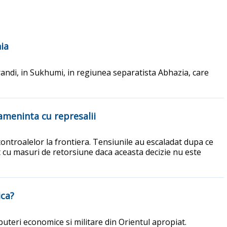
ia
andi, in Sukhumi, in regiunea separatista Abhazia, care
 ameninta cu represalii
controalelor la frontiera. Tensiunile au escaladat dupa ce
 cu masuri de retorsiune daca aceasta decizie nu este
ica?
uteri economice si militare din Orientul apropiat.