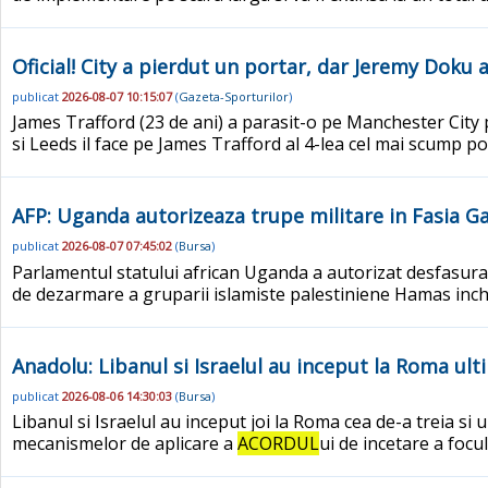
Oficial! City a pierdut un portar, dar Jeremy Doku 
publicat
2026-08-07 10:15:07
(
Gazeta-Sporturilor
)
James Trafford (23 de ani) a parasit-o pe Manchester City 
si Leeds il face pe James Trafford al 4-lea cel mai scump port
AFP: Uganda autorizeaza trupe militare in Fasia
publicat
2026-08-07 07:45:02
(
Bursa
)
Parlamentul statului african Uganda a autorizat desfasurare
de dezarmare a gruparii islamiste palestiniene Hamas incheia
Anadolu: Libanul si Israelul au inceput la Roma ult
publicat
2026-08-06 14:30:03
(
Bursa
)
Libanul si Israelul au inceput joi la Roma cea de-a treia si
mecanismelor de aplicare a
ACORDUL
ui de incetare a focul