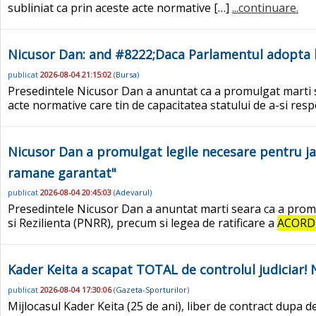
subliniat ca prin aceste acte normative […]
...continuare.
Nicusor Dan: and #8222;Daca Parlamentul adopta le
publicat
2026-08-04 21:15:02
(
Bursa
)
Presedintele Nicusor Dan a anuntat ca a promulgat marti se
acte normative care tin de capacitatea statului de a-si res
Nicusor Dan a promulgat legile necesare pentru ja
ramane garantat"
publicat
2026-08-04 20:45:03
(
Adevarul
)
Presedintele Nicusor Dan a anuntat marti seara ca a promu
si Rezilienta (PNRR), precum si legea de ratificare a
ACORD
Kader Keita a scapat TOTAL de controlul judiciar! Nu
publicat
2026-08-04 17:30:06
(
Gazeta-Sporturilor
)
Mijlocasul Kader Keita (25 de ani), liber de contract dupa de