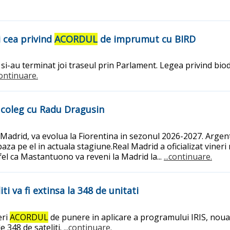
i cea privind
ACORDUL
de imprumut cu BIRD
 si-au terminat joi traseul prin Parlament. Legea privind biod
.continuare.
fi coleg cu Radu Dragusin
l Madrid, va evolua la Fiorentina in sezonul 2026-2027. Arg
za pe el in actuala stagiune.Real Madrid a oficializat vineri 
fel ca Mastantuono va reveni la Madrid la...
...continuare.
i va fi extinsa la 348 de unitati
eri
ACORDUL
de punere in aplicare a programului IRIS, noua c
e 348 de sateliti.
...continuare.