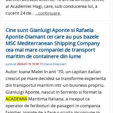
al Academiei Hagi, care, sub conducerea lui, a
cucerit 24 de...
...continuare.
Cine sunt Gianluigi Aponte si Rafaela
Aponte-Diamant cei care au pus bazele
MSC Mediterranean Shipping Company
cea mai mare companiei de transport
maritim de containere din lume
publicat
2026-07-19 19:30:17
(
Ziarul-Financiar
)
Autor: Ioana Matei In anii '70, un capitan italian
crescut pe mare decidea sa transforme experienta
din transportul maritim intr-un business propriu.
Gianluigi Aponte, nascut in Sorrento si format la
ACADEMIA
Maritima Italiana, a inceput ca
operator de feriboturi de pasageri in compania
familiei, inainte de a face o scurta incursiune in