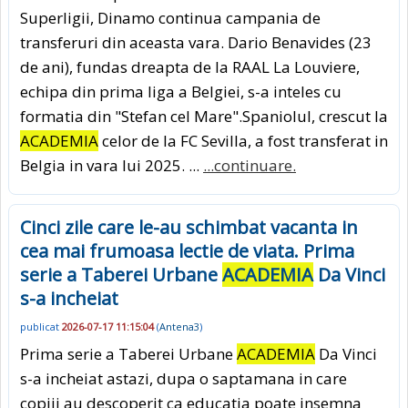
Superligii, Dinamo continua campania de
transferuri din aceasta vara. Dario Benavides (23
de ani), fundas dreapta de la RAAL La Louviere,
echipa din prima liga a Belgiei, s-a inteles cu
formatia din "Stefan cel Mare".Spaniolul, crescut la
ACADEMIA
celor de la FC Sevilla, a fost transferat in
Belgia in vara lui 2025. ...
...continuare.
Cinci zile care le-au schimbat vacanta in
cea mai frumoasa lectie de viata. Prima
serie a Taberei Urbane
ACADEMIA
Da Vinci
s-a incheiat
publicat
2026-07-17 11:15:04
(
Antena3
)
Prima serie a Taberei Urbane
ACADEMIA
Da Vinci
s-a incheiat astazi, dupa o saptamana in care
copiii au descoperit ca educatia poate insemna