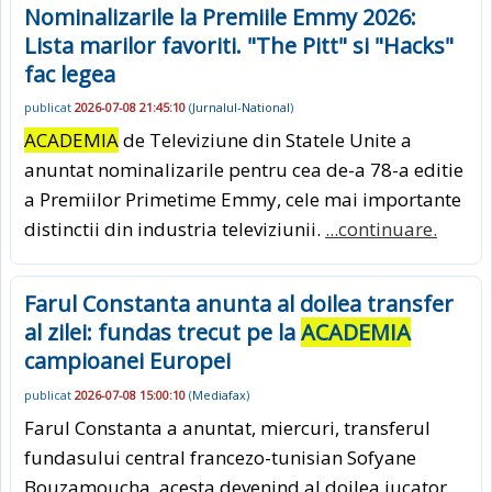
Nominalizarile la Premiile Emmy 2026:
Lista marilor favoriti. "The Pitt" si "Hacks"
fac legea
publicat
2026-07-08 21:45:10
(
Jurnalul-National
)
ACADEMIA
de Televiziune din Statele Unite a
anuntat nominalizarile pentru cea de-a 78-a editie
a Premiilor Primetime Emmy, cele mai importante
distinctii din industria televiziunii.
...continuare.
Farul Constanta anunta al doilea transfer
al zilei: fundas trecut pe la
ACADEMIA
campioanei Europei
publicat
2026-07-08 15:00:10
(
Mediafax
)
Farul Constanta a anuntat, miercuri, transferul
fundasului central francezo-tunisian Sofyane
Bouzamoucha, acesta devenind al doilea jucator