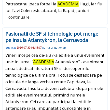
Patrascanu joaca fotbal la
ACADEMIA
Hagi, iar fiul
lui Tavi Colen este atacant, la Rapid, juniori
...continuare.
Pasionatii de SF si tehnologie pot merge
pe insula Atlantykron, la Cernavoda
publicat
2026-07-30 06:15:07
(
Jurnalul-National
)
Vineri incepe cea de-a 37-a editie a unui eveniment
unic in lume: "
ACADEMIA
Atlantykron" - eveniment
anual, dedicat literaturii SF si descoperirilor
tehnologice de ultima ora. Totul se desfasoara pe
o insula de langa vechea cetate Capidava, la
Cernavoda. Insula a devenit celebra, dupa primele
editii ale evenimentului, primind numele
Atlantykron. Cei care au participat la editiile
anterioare si-au imbunatatit cunostintele in