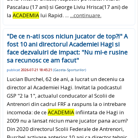
Pascalau (17 ani) si George Liviu Hrisca(17 ani) de
la
ACADEMIA
lui Rapid. ...
...continuare.
"De ce n-ati scos niciun jucator de top?!" A
fost 10 ani directorul Academiei Hagi si
face dezvaluiri de impact: "Nu mi-e rusine
sa recunosc ce am facut"
publicat
2026-07-21 18:45:21
(
Gazeta-Sporturilor
)
Lucian Burchel, 62 de ani, a lucrat un deceniu ca
director al Academiei Hagi. Invitat la podcastul
GSP "2 la 1", actualul conducator al Scolii de
Antrenori din cadrul FRF a raspuns la o intrebare
incomoda: de ce
ACADEMIA
infiintata de Hagi in
2009 nu a lansat niciun mare jucator pana acum?
Din 2020 directorul Scolii Federale de Antrenori,
Burchel activase anterior 10 ani ca director tehnic