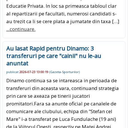
Educatie Privata. In loc sa primeasca tabloul clar
al repartizarii pe facultati, numerosi candidati s-
au trezit ca li se cere plata a jumatate din taxa […]
...continuare.
Au lasat Rapid pentru Dinamo: 3
transferuri pe care "cainii" nu le-au
anuntat
publicat
2026-07-23 13:00:19
(
Gazeta-Sporturilor
)
Dinamo continua sa se intareasca in perioada de
transferuri din aceasta vara, continuand strategia
prin care se axeaza pe tinerii jucatori
promitatori.Fara sa anunte oficial pe canalele de
comunicare ale clubului, echipa din "Stefan cel
Mare" i-a transferat pe Luca Fundulache (19 ani)
de la Viitorul Onesti, respectiv pe Matei Andrei