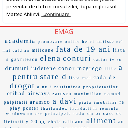
prezentat de club in cursul zilei, dupa mijlocasul
Matteo Ahlinvi.
...continuare.
EMAG
academia
promovare online
henri matisse
cel
fata de 19 ani
lista
milioane
mai cald an
elena
conturi
s
gavrilescu
castor
tv so
a
drumuri judetene
conor mcgrego
ilike
pentru
stare d
cada de
lista mai
drogat
a nu i
restituirea proprietatilor
etihad airways
zarescu
maximilian
nomad
a davi
aramco
palpitatii
re
piata imobiliar
play
poster
thailandez
inundatii in romania
principele radu
sm or
case de
windows on arm
aliment
y 20
çç
raileanu
au
licitatii
ebola