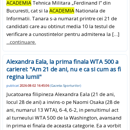
ACADEMIA
Tehnica Militara „Ferdinand I” din
Bucuresti, cat si la
ACADEMIA
Nationala de
Informatii. Tanara s-a numarat printre cei 21 de
candidati care au obtinut media 10 la testul de
verificare a cunostintelor pentru admiterea la […]
...continuare.
Alexandra Eala, la prima finala WTA 500 a
carierei: "Am 21 de ani, nu e ca si cum as fi
regina lumii"
publicat
2026-08-02 16:45:06
(
Gazeta-Sporturilor
)
Jucatoarea filipineza Alexandra Eala (21 de ani,
locul 28 de ani) a invins-o pe Naomi Osaka (28 de
ani, numarul 13 WTA), 6-4, 6-2, in penultimul act
al turneului WTA 500 de la Washington, avansand
in prima ei finala de aceasta categorie. Ea a vorbit