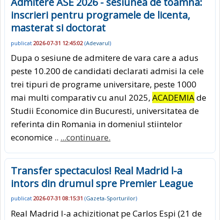
Admitere ASE 2026 - sesiunea de toamna:
inscrieri pentru programele de licenta,
masterat si doctorat
publicat
2026-07-31 12:45:02
(
Adevarul
)
Dupa o sesiune de admitere de vara care a adus
peste 10.200 de candidati declarati admisi la cele
trei tipuri de programe universitare, peste 1000
mai multi comparativ cu anul 2025,
ACADEMIA
de
Studii Economice din Bucuresti, universitatea de
referinta din Romania in domeniul stiintelor
economice ..
...continuare.
Transfer spectaculos! Real Madrid l-a
intors din drumul spre Premier League
publicat
2026-07-31 08:15:31
(
Gazeta-Sporturilor
)
Real Madrid l-a achizitionat pe Carlos Espi (21 de