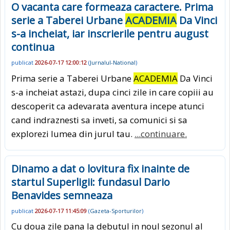
O vacanta care formeaza caractere. Prima
serie a Taberei Urbane
ACADEMIA
Da Vinci
s-a incheiat, iar inscrierile pentru august
continua
publicat
2026-07-17 12:00:12
(
Jurnalul-National
)
Prima serie a Taberei Urbane
ACADEMIA
Da Vinci
s-a incheiat astazi, dupa cinci zile in care copiii au
descoperit ca adevarata aventura incepe atunci
cand indraznesti sa inveti, sa comunici si sa
explorezi lumea din jurul tau.
...continuare.
Dinamo a dat o lovitura fix inainte de
startul Superligii: fundasul Dario
Benavides semneaza
publicat
2026-07-17 11:45:09
(
Gazeta-Sporturilor
)
Cu doua zile pana la debutul in noul sezonul al