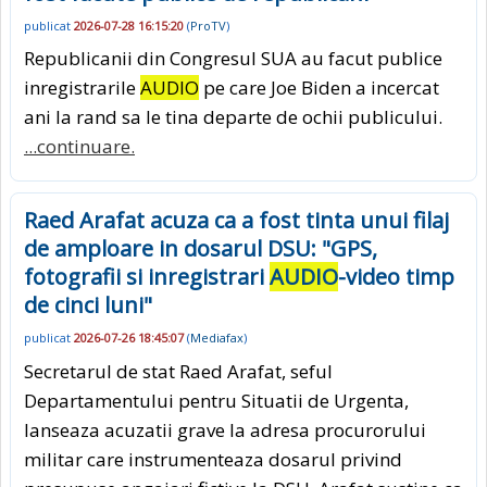
publicat
2026-07-28 16:15:20
(
ProTV
)
Republicanii din Congresul SUA au facut publice
inregistrarile
AUDIO
pe care Joe Biden a incercat
ani la rand sa le tina departe de ochii publicului.
...continuare.
Raed Arafat acuza ca a fost tinta unui filaj
de amploare in dosarul DSU: "GPS,
fotografii si inregistrari
AUDIO
-video timp
de cinci luni"
publicat
2026-07-26 18:45:07
(
Mediafax
)
Secretarul de stat Raed Arafat, seful
Departamentului pentru Situatii de Urgenta,
lanseaza acuzatii grave la adresa procurorului
militar care instrumenteaza dosarul privind