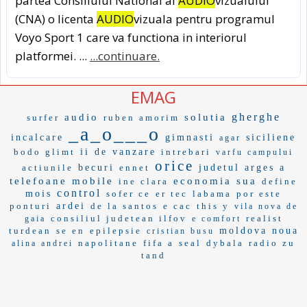
partea Consiliului National al
AUDIO
vizualului
(CNA) o licenta
AUDIO
vizuala pentru programul
Voyo Sport 1 care va functiona in interiorul
platformei. ...
...continuare.
EMAG
gherghe
audio
solutia
surfer
ruben amorim
_a_o___o
incalcare
gimnasti
siciliene
agar
bodo glimt
ii de vanzare
intrebari
varfu campului
orice
actiunile
becuri
ennet
judetul arges a
telefoane mobile
economia sua
ine clara
define
control
mois
sofer ce
er tec
labama
por este
ponturi
ardei
de la santos
e cac
this y
vila nova de
consiliul judetean ilfov
realist
gaia
e comfort
turdean
se en
epilepsie
moldova noua
cristian busu
napolitane
fifa a
seal
dybala
radio zu
alina andrei
tand