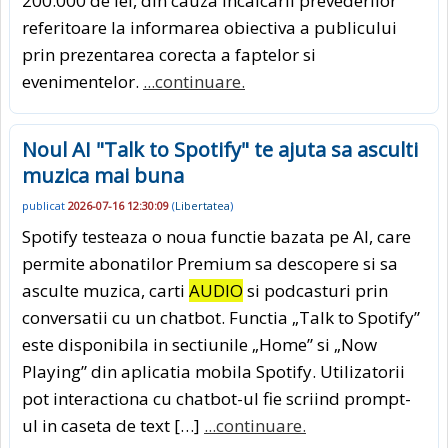
200.000 de lei, din cauza incalcarii prevederilor
referitoare la informarea obiectiva a publicului
prin prezentarea corecta a faptelor si
evenimentelor.
...continuare.
Noul AI "Talk to Spotify" te ajuta sa asculti
muzica mai buna
publicat
2026-07-16 12:30:09
(
Libertatea
)
Spotify testeaza o noua functie bazata pe AI, care
permite abonatilor Premium sa descopere si sa
asculte muzica, carti
AUDIO
si podcasturi prin
conversatii cu un chatbot. Functia „Talk to Spotify”
este disponibila in sectiunile „Home” si „Now
Playing” din aplicatia mobila Spotify. Utilizatorii
pot interactiona cu chatbot-ul fie scriind prompt-
ul in caseta de text […]
...continuare.