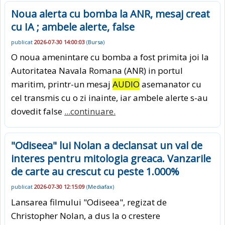
Noua alerta cu bomba la ANR, mesaj creat
cu IA ; ambele alerte, false
publicat
2026-07-30 14:00:03
(
Bursa
)
O noua amenintare cu bomba a fost primita joi la
Autoritatea Navala Romana (ANR) in portul
maritim, printr-un mesaj
AUDIO
asemanator cu
cel transmis cu o zi inainte, iar ambele alerte s-au
dovedit false
...continuare.
"Odiseea" lui Nolan a declansat un val de
interes pentru mitologia greaca. Vanzarile
de carte au crescut cu peste 1.000%
publicat
2026-07-30 12:15:09
(
Mediafax
)
Lansarea filmului "Odiseea", regizat de
Christopher Nolan, a dus la o crestere