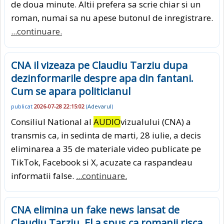
de doua minute. Altii prefera sa scrie chiar si un
roman, numai sa nu apese butonul de inregistrare.
...continuare.
CNA il vizeaza pe Claudiu Tarziu dupa
dezinformarile despre apa din fantani.
Cum se apara politicianul
publicat
2026-07-28 22:15:02
(
Adevarul
)
Consiliul National al
AUDIO
vizualului (CNA) a
transmis ca, in sedinta de marti, 28 iulie, a decis
eliminarea a 35 de materiale video publicate pe
TikTok, Facebook si X, acuzate ca raspandeau
informatii false.
...continuare.
CNA elimina un fake news lansat de
Claudiu Tarziu. El a spus ca romanii risca