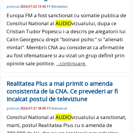
publicat
2026-07-23 13:45:11
(
Mediafax
)
Europa FM a fost sanctionat cu somatie publica de
Consiliul National al
AUDIO
vizualului, dupa ce
Cristian Tudor Popescu i-a descris pe alegatorii lui
Calin Georgescu drept "bolnavi psihic" si "alienati
mintal". Membrii CNA au considerat ca afirmatiile
au fost ofensatoare si au vizat un grup definit prin
opiniile sale politice.
...continuare.
Realitatea Plus a mai primit o amenda
consistenta de la CNA. Ce prevederi ar fi
incalcat postul de televiziune
publicat
2026-07-21 18:45:17
(
Adevarul
)
Consiliul National al
AUDIO
vizualului a sanctionat,
marti, postul Realitatea Plus cu o amenda de