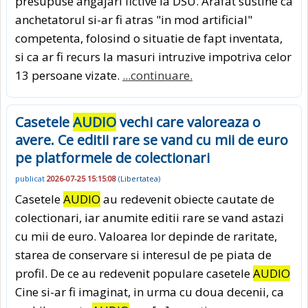
presupuse angajari fictive la DSU. Arafat sustine ca
anchetatorul si-ar fi atras "in mod artificial"
competenta, folosind o situatie de fapt inventata,
si ca ar fi recurs la masuri intruzive impotriva celor
13 persoane vizate.
...continuare.
Casetele
AUDIO
vechi care valoreaza o
avere. Ce editii rare se vand cu mii de euro
pe platformele de colectionari
publicat
2026-07-25 15:15:08
(
Libertatea
)
Casetele
AUDIO
au redevenit obiecte cautate de
colectionari, iar anumite editii rare se vand astazi
cu mii de euro. Valoarea lor depinde de raritate,
starea de conservare si interesul de pe piata de
profil. De ce au redevenit populare casetele
AUDIO
Cine si-ar fi imaginat, in urma cu doua decenii, ca