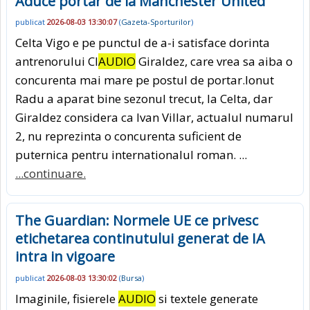
Aduce portar de la Manchester United
publicat
2026-08-03 13:30:07
(
Gazeta-Sporturilor
)
Celta Vigo e pe punctul de a-i satisface dorinta
antrenorului Cl
AUDIO
Giraldez, care vrea sa aiba o
concurenta mai mare pe postul de portar.Ionut
Radu a aparat bine sezonul trecut, la Celta, dar
Giraldez considera ca Ivan Villar, actualul numarul
2, nu reprezinta o concurenta suficient de
puternica pentru internationalul roman. ...
...continuare.
The Guardian: Normele UE ce privesc
etichetarea continutului generat de IA
intra in vigoare
publicat
2026-08-03 13:30:02
(
Bursa
)
Imaginile, fisierele
AUDIO
si textele generate