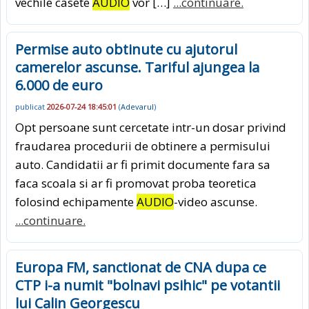
vechile casete
AUDIO
vor […]
...continuare.
Permise auto obtinute cu ajutorul
camerelor ascunse. Tariful ajungea la
6.000 de euro
publicat
2026-07-24 18:45:01
(
Adevarul
)
Opt persoane sunt cercetate intr-un dosar privind
fraudarea procedurii de obtinere a permisului
auto. Candidatii ar fi primit documente fara sa
faca scoala si ar fi promovat proba teoretica
folosind echipamente
AUDIO
-video ascunse.
...continuare.
Europa FM, sanctionat de CNA dupa ce
CTP i-a numit "bolnavi psihic" pe votantii
lui Calin Georgescu