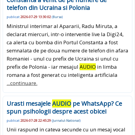
telefon din Ucraina si Polonia
publicat
2026-07-29 13:30:02
(
Bursa
)
Ministrul interimar al Apararii, Radu Miruta, a
declarat miercuri, intr-o interventie live la Digi24,
ca alerta cu bomba din Portul Constanta a fost
semnalata de pe doua numere de telefon din afara
Romaniei - unul cu prefix de Ucraina si unul cu
prefix de Polonia - iar mesajul
AUDIO
in limba
romana a fost generat cu inteligenta artificiala
...continuare.
Urasti mesajele
AUDIO
pe WhatsApp? Ce
spun psihologii despre acest obicei
publicat
2026-07-28 22:45:29
(
Jurnalul-National
)
Unii raspund in cateva secunde cu un mesaj vocal