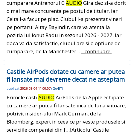
cumparare.Antrenorul Cl
AUDIO
Giraldez si-a dorit
o mai mare concurenta pe postul de titular, iar
Celta i-a facut pe plac. Clubul l-a prezentat vineri
pe portarul Altay Bayindir, care va atenta la
pozitia lui Ionut Radu in sezonul 2026 - 2027. Iar
daca va da satisfactie, clubul are si o optiune de
cumparare, de la Manchester...
...continuare.
Castile AirPods dotate cu camere ar putea
fi lansate mai devreme decat ne asteptam
publicat
2026-08-04 11:00:07
(
Go4IT
)
Primele casti
AUDIO
AirPods de la Apple echipate
cu camere ar putea fi lansate inca de luna viitoare,
potrivit insider-ului Mark Gurman, de la
Bloomberg, expert in ceea ce priveste produsele si
serviciile companiei din […]Articolul Castile