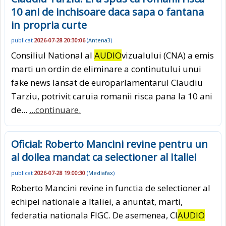
10 ani de inchisoare daca sapa o fantana
in propria curte
publicat
2026-07-28 20:30:06
(
Antena3
)
Consiliul National al
AUDIO
vizualului (CNA) a emis
marti un ordin de eliminare a continutului unui
fake news lansat de europarlamentarul Claudiu
Tarziu, potrivit caruia romanii risca pana la 10 ani
de...
...continuare.
Oficial: Roberto Mancini revine pentru un
al doilea mandat ca selectioner al Italiei
publicat
2026-07-28 19:00:30
(
Mediafax
)
Roberto Mancini revine in functia de selectioner al
echipei nationale a Italiei, a anuntat, marti,
federatia nationala FIGC. De asemenea, Cl
AUDIO