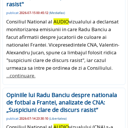
rasist"
publicat
2026-07-15 00:45:12
(
Mediafax
)
Consiliul National al
AUDIO
vizualului a declansat
monitorizarea emisiunii in care Radu Banciu a
facut afirmatii despre jucatorii de culoare ai
nationalei Frantei. Vicepresedintele CNA, Valentin-
Alexandru Jucan, spune ca limbajul folosit ridica
"suspiciuni clare de discurs rasist", iar cazul
urmeaza sa intre pe ordinea de zi a Consiliului.
...continuare.
Opiniile lui Radu Banciu despre nationala
de fotbal a Frantei, analizate de CNA:
„Suspiciuni clare de discurs rasist”
publicat
2026-07-14 23:30:10
(
Libertatea
)
Consiliul National al
AUDIO
vizualului (CNA) s-a