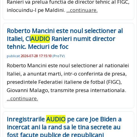
Ranieri va prelua functia de director tehnic al FIGC,
inlocuindu-l pe Maldini.
...continuare.
Roberto Mancini este noul selectioner al
Italiei, Cl
AUDIO
Ranieri numit director
tehnic. Meciuri de foc
publicat
2026-07-28 17:15:10
(
ProTV
)
Roberto Mancini este noul selectioner al nationalei
Italiei, a anuntat marti, intr-o conferinta de presa,
presedintele Federatiei italiene de fotbal (FIGC),
Giovanni Malago, transmite presa internationala.
...continuare.
Inregistrarile
AUDIO
pe care Joe Biden a
incercat ani la rand sa le tina secrete au
fost facute publice de republicani