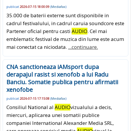
publicat
2026-07-15 18:00:09
(
Mediafax
)
35.000 de baterii externe sunt disponibile in
cadrul festivalului, in cadrul caruia soundcore este
Partener oficial pentru casti
AUDIO
. Cel mai
emblematic festival de muzica din lume este acum
mai conectat ca niciodata.
...continuare.
CNA sanctioneaza iAMsport dupa
derapajul rasist si xenofob a lui Radu
Banciu. Somatie publica pentru afirmatii
xenofobe
publicat
2026-07-15 17:15:08
(
Mediafax
)
Consiliul National al
AUDIO
vizualului a decis,
miercuri, aplicarea unei somatii publice
companiei International Alexander Media SRL,
care opereaza serviciul media
AUDIO
vizual la