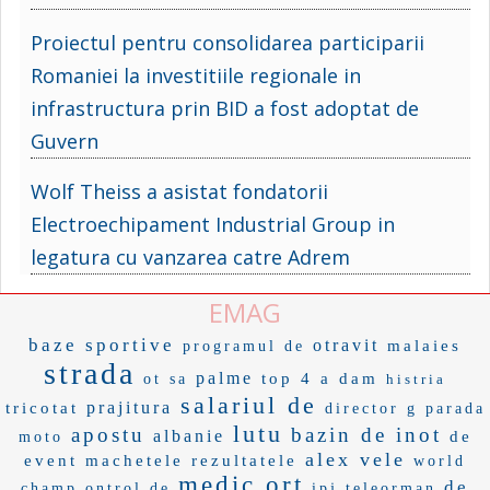
Proiectul pentru consolidarea participarii
Romaniei la investitiile regionale in
infrastructura prin BID a fost adoptat de
Guvern
Wolf Theiss a asistat fondatorii
Electroechipament Industrial Group in
legatura cu vanzarea catre Adrem
EMAG
baze sportive
otravit
malaies
programul de
strada
palme
top 4
a dam
ot sa
histria
salariul de
prajitura
tricotat
director g
parada
lutu
apostu
bazin de inot
albanie
de
moto
alex vele
event
machetele
rezultatele
world
medic ort
de
champ
ontrol de
ipj teleorman