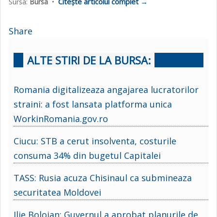
Citește articolul complet →
Sursa:
Bursa
•
Share
ALTE STIRI DE LA BURSA:
Romania digitalizeaza angajarea lucratorilor
straini: a fost lansata platforma unica
WorkinRomania.gov.ro
Ciucu: STB a cerut insolventa, costurile
consuma 34% din bugetul Capitalei
TASS: Rusia acuza Chisinaul ca submineaza
securitatea Moldovei
Ilie Bolojan: Guvernul a aprobat planurile de