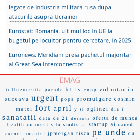
legate de industria militara rusa dupa
atacurile asupra Ucrainei
Eurostat: Romania, ultimul loc in UE la
bugetul pe locuitor pentru cercetare, in 2025
Euronews: Meridiam preia pachetul majoritar
al Great Sea Interconnector
EMAG
voluntar
in
b1 tv
influencerita
parade
cnpp
urgent
suceava
promulgare
cosmin
popa
fort
april
matei
oglinzi
dia i
y sí
sanatatii
oferta de munca
data de 21
desanta
startup ai
health connect
s lo
studio ai
oaned
pe unde
cu
jpmorgan
risca
cornel amariei