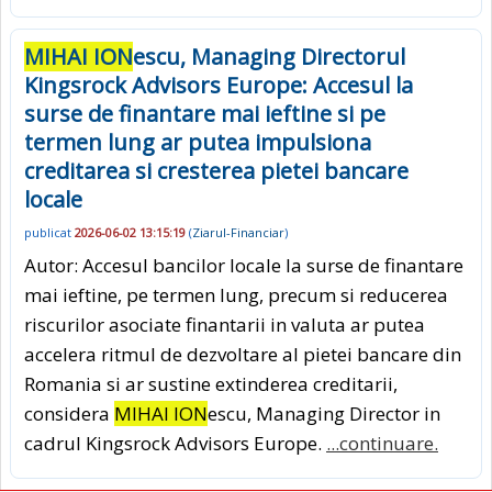
MIHAI ION
escu, Managing Directorul
Kingsrock Advisors Europe: Accesul la
surse de finantare mai ieftine si pe
termen lung ar putea impulsiona
creditarea si cresterea pietei bancare
locale
publicat
2026-06-02 13:15:19
(
Ziarul-Financiar
)
Autor: Accesul bancilor locale la surse de finantare
mai ieftine, pe termen lung, precum si reducerea
riscurilor asociate finantarii in valuta ar putea
accelera ritmul de dezvoltare al pietei bancare din
Romania si ar sustine extinderea creditarii,
considera
MIHAI ION
escu, Managing Director in
cadrul Kingsrock Advisors Europe.
...continuare.