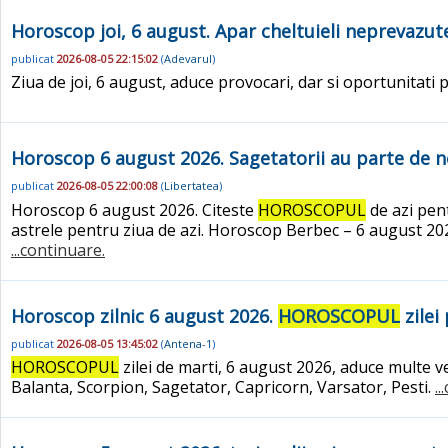
Horoscop joi, 6 august. Apar cheltuieli neprevazute 
publicat
2026-08-05 22:15:02
(
Adevarul
)
Ziua de joi, 6 august, aduce provocari, dar si oportunitati 
Horoscop 6 august 2026. Sagetatorii au parte de noi
publicat
2026-08-05 22:00:08
(
Libertatea
)
Horoscop 6 august 2026. Citeste
HOROSCOPUL
de azi pent
astrele pentru ziua de azi. Horoscop Berbec – 6 august 202
...continuare.
Horoscop zilnic 6 august 2026.
HOROSCOPUL
zilei
publicat
2026-08-05 13:45:02
(
Antena-1
)
HOROSCOPUL
zilei de marti, 6 august 2026, aduce multe v
Balanta, Scorpion, Sagetator, Capricorn, Varsator, Pesti.
.