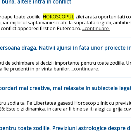
buna, altele intra in conflict
roape toate zodiile.
HOROSCOPUL
zilei arata oportunitati co
, iar mijlocul saptamanii scoate la suprafata orgolii, ambiti
n conflict appeared first on Puterea.ro.
...continuare.
ersoana draga. Nativii ajunsi in fata unor proiecte 
ti de schimbare si decizii importante pentru toate zodiile. Uni
sa fie prudenti in privinta banilor.
...continuare.
rdari mai creative, mai relaxate in subiectele legate 
ru zodia ta. Pe Libertatea gasesti Horoscop zilnic cu previziu
ste o zi dinamica, in care ar fi bine sa iti alegi cu grija cuv
 pentru toate zodiile. Previziuni astrologice despre 