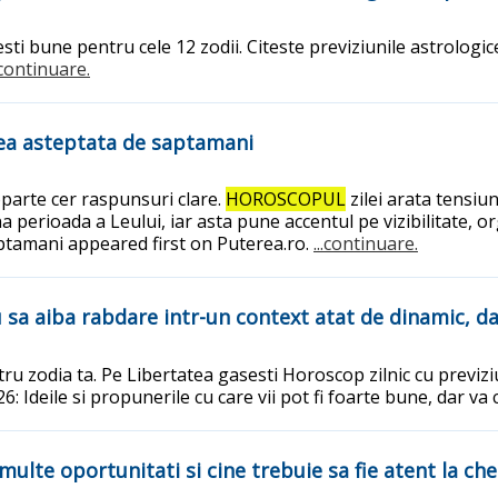
esti bune pentru cele 12 zodii. Citeste previziunile astrologi
..continuare.
tea asteptata de saptamani
oparte cer raspunsuri clare.
HOROSCOPUL
zilei arata tensiun
na perioada a Leului, iar asta pune accentul pe vizibilitate,
aptamani appeared first on Puterea.ro.
...continuare.
sa aiba rabdare intr-un context atat de dinamic, dar
ru zodia ta. Pe Libertatea gasesti Horoscop zilnic cu previziu
 Ideile si propunerile cu care vii pot fi foarte bune, dar va 
lte oportunitati si cine trebuie sa fie atent la chel