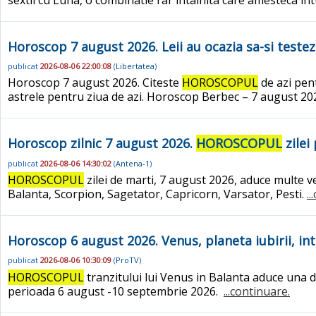
Horoscop 7 august 2026. Leii au ocazia sa-si testez
publicat
2026-08-06 22:00:08
(
Libertatea
)
Horoscop 7 august 2026. Citeste
HOROSCOPUL
de azi pent
astrele pentru ziua de azi. Horoscop Berbec – 7 august 2026
Horoscop zilnic 7 august 2026.
HOROSCOPUL
zilei
publicat
2026-08-06 14:30:02
(
Antena-1
)
HOROSCOPUL
zilei de marti, 7 august 2026, aduce multe v
Balanta, Scorpion, Sagetator, Capricorn, Varsator, Pesti.
.
Horoscop 6 august 2026. Venus, planeta iubirii, in
publicat
2026-08-06 10:30:09
(
ProTV
)
HOROSCOPUL
tranzitului lui Venus in Balanta aduce una di
perioada 6 august -10 septembrie 2026.
...continuare.