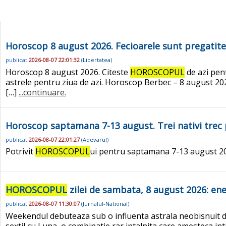
Horoscop 8 august 2026. Fecioarele sunt pregatite s
publicat
2026-08-07 22:01:32
(
Libertatea
)
Horoscop 8 august 2026. Citeste
HOROSCOPUL
de azi pent
astrele pentru ziua de azi. Horoscop Berbec – 8 august 2026
[…]
...continuare.
Horoscop saptamana 7-13 august. Trei nativi tre
publicat
2026-08-07 22:01:27
(
Adevarul
)
Potrivit
HOROSCOPUL
ui pentru saptamana 7-13 august 202
HOROSCOPUL
zilei de sambata, 8 august 2026: ene
publicat
2026-08-07 11:30:07
(
Jurnalul-National
)
Weekendul debuteaza sub o influenta astrala neobisnuit de
sextil cu Luna, o combinatie rar intalnita care amesteca intu