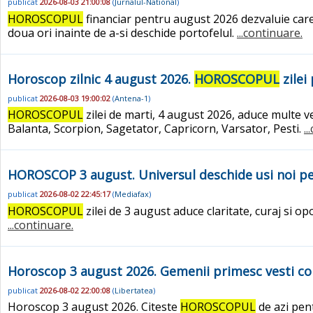
publicat
2026-08-03 21:00:08
(
Jurnalul-National
)
HOROSCOPUL
financiar pentru august 2026 dezvaluie care 
doua ori inainte de a-si deschide portofelul.
...continuare.
Horoscop zilnic 4 august 2026.
HOROSCOPUL
zilei
publicat
2026-08-03 19:00:02
(
Antena-1
)
HOROSCOPUL
zilei de marti, 4 august 2026, aduce multe v
Balanta, Scorpion, Sagetator, Capricorn, Varsator, Pesti.
.
HOROSCOP 3 august. Universul deschide usi noi pent
publicat
2026-08-02 22:45:17
(
Mediafax
)
HOROSCOPUL
zilei de 3 august aduce claritate, curaj si opo
...continuare.
Horoscop 3 august 2026. Gemenii primesc vesti contr
publicat
2026-08-02 22:00:08
(
Libertatea
)
Horoscop 3 august 2026. Citeste
HOROSCOPUL
de azi pent