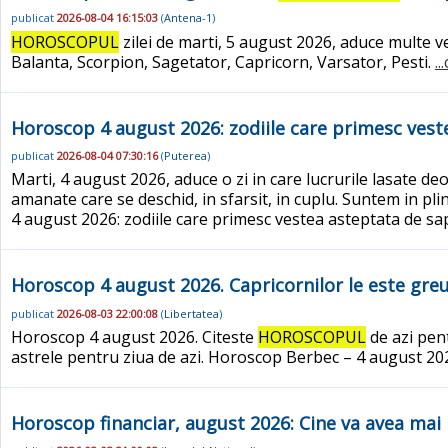
publicat
2026-08-04 16:15:03
(
Antena-1
)
HOROSCOPUL
zilei de marti, 5 august 2026, aduce multe v
Balanta, Scorpion, Sagetator, Capricorn, Varsator, Pesti.
.
Horoscop 4 august 2026: zodiile care primesc ves
publicat
2026-08-04 07:30:16
(
Puterea
)
Marti, 4 august 2026, aduce o zi in care lucrurile lasate de
amanate care se deschid, in sfarsit, in cuplu. Suntem in pli
4 august 2026: zodiile care primesc vestea asteptata de s
Horoscop 4 august 2026. Capricornilor le este greu 
publicat
2026-08-03 22:00:08
(
Libertatea
)
Horoscop 4 august 2026. Citeste
HOROSCOPUL
de azi pent
astrele pentru ziua de azi. Horoscop Berbec – 4 august 2026:
Horoscop financiar, august 2026: Cine va avea mai mu