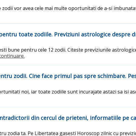
zodii vor avea cele mai multe oportunitati de a-si imbunatati
 pentru toate zodiile. Previziuni astrologice despre 
esti bune pentru cele 12 zodii. Citeste previziunile astrologi
..continuare.
ru zodii. Cine face primul pas spre schimbare. Pestii
rtunitati noi, iar toate zodiile sunt incurajate astazi sa isi as
adictorii din cercul de prieteni, informatiile pe ca
ru zodia ta. Pe Libertatea gasesti Horoscop zilnic cu previziu