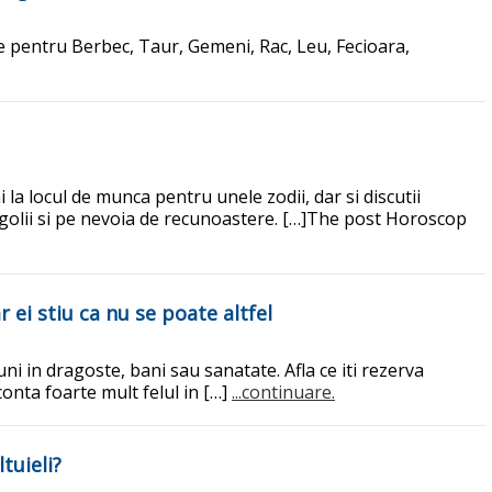
ce pentru Berbec, Taur, Gemeni, Rac, Leu, Fecioara,
i la locul de munca pentru unele zodii, dar si discutii
 orgolii si pe nevoia de recunoastere. […]The post Horoscop
 ei stiu ca nu se poate altfel
ni in dragoste, bani sau sanatate. Afla ce iti rezerva
conta foarte mult felul in […]
...continuare.
tuieli?