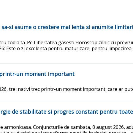
a-si asume o crestere mai lenta si anumite limitari 
ru zodia ta. Pe Libertatea gasesti Horoscop zilnic cu previziu
: Este o zi excelenta pentru maturizare, pentru limpezirea ga
c printr-un moment important
6, trei nativi trec printr-un moment important, care ar put
rgie de stabilitate si progres constant pentru toate
 armonioasa. Conjuncturile de sambata, 8 august 2026, aduc 
itia cu disciplina si transforma emotiile in decizii practice.
..