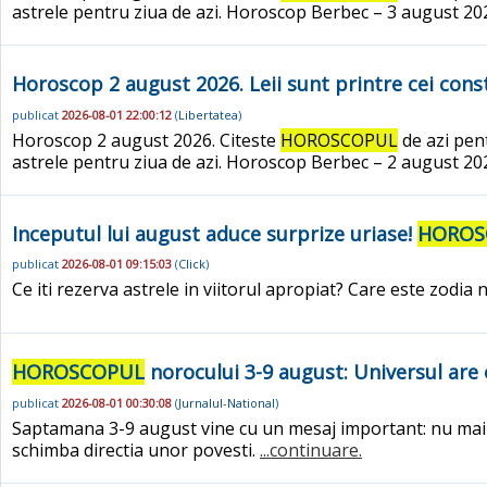
astrele pentru ziua de azi. Horoscop Berbec – 3 august 2026
Horoscop 2 august 2026. Leii sunt printre cei const
publicat
2026-08-01 22:00:12
(
Libertatea
)
Horoscop 2 august 2026. Citeste
HOROSCOPUL
de azi pent
astrele pentru ziua de azi. Horoscop Berbec – 2 august 202
Inceputul lui august aduce surprize uriase!
HOROS
publicat
2026-08-01 09:15:03
(
Click
)
Ce iti rezerva astrele in viitorul apropiat? Care este zodia
HOROSCOPUL
norocului 3-9 august: Universul are 
publicat
2026-08-01 00:30:08
(
Jurnalul-National
)
Saptamana 3-9 august vine cu un mesaj important: nu mai ac
schimba directia unor povesti.
...continuare.