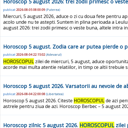
Horoscop 5 august 2026: trei zodii primesc o veste 
publicat
2026-08-05 08:00:09
(
Puterea
)
Miercuri, 5 august 2026, aduce o zi cu doua fete pentru ap
acolo unde nu te astepti. Suntem in plina perioada a Leului
august 2026: trei zodii primesc o veste buna, altele intra i
Horoscop 5 august. Zodia care ar putea pierde o p
publicat
2026-08-04 22:15:02
(
Adevarul
)
HOROSCOPUL
zilei de miercuri, 5 august, aduce oportunita
acorde mai multa atentie relatiilor, in timp ce altii trebuie 
Horoscop 5 august 2026. Varsatorii au nevoie de abo
publicat
2026-08-04 22:00:08
(
Libertatea
)
Horoscop 5 august 2026. Citeste
HOROSCOPUL
de azi pent
astrele pentru ziua de azi. Horoscop Berbec – 5 august 2026: E
Horoscop zilnic 5 august 2026.
HOROSCOPUL
zilei