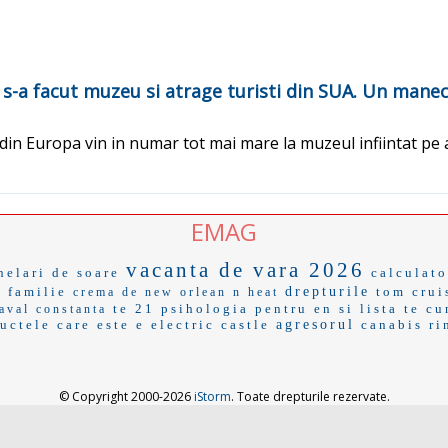
s-a facut muzeu si atrage turisti din SUA. Un manec
si din Europa vin in numar tot mai mare la muzeul infiintat p
EMAG
vacanta de vara 2026
helari de soare
calculato
 familie
drepturile
tom crui
crema de
new orlean
n heat
te 21
psihologia
pentru en
si lista
te cu
naval constanta
ructele
care este e
electric castle
agresorul
canabis
ri
© Copyright 2000-2026
iStorm
. Toate drepturile rezervate.