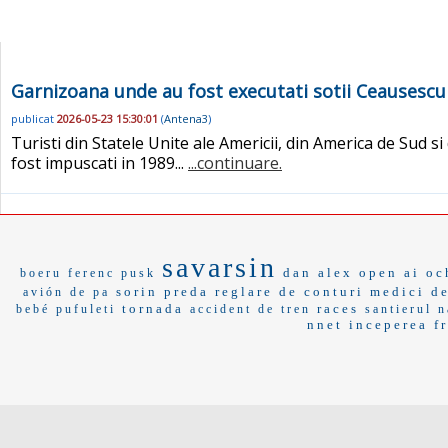
Garnizoana unde au fost executati sotii Ceausescu 
publicat
2026-05-23 15:30:01
(
Antena3
)
Turisti din Statele Unite ale Americii, din America de Sud 
fost impuscati in 1989...
...continuare.
savarsin
dan alex
open ai
oc
boeru
ferenc pusk
sorin preda
reglare de conturi
medici de
avión de pa
tornada
races
bebé
pufuleti
accident de tren
santierul 
nnet
inceperea
f