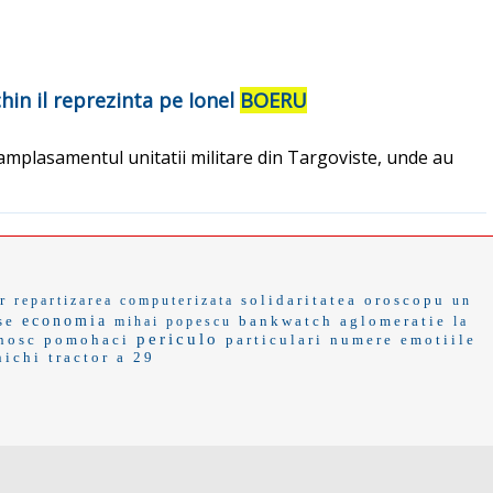
hin il reprezinta pe Ionel
BOERU
e amplasamentul unitatii militare din Targoviste, unde au
r
solidaritatea
oroscopu
repartizarea computerizata
un
se
economia
bankwatch
aglomeratie
mihai popescu
la
periculo
nosc
pomohaci
particulari
numere
emotiile
nichi
tractor
a 29