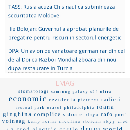
TASS: Rusia acuza Chisinaul ca submineaza
securitatea Moldovei
Ilie Bolojan: Guvernul a aprobat planurile de
pregatire pentru riscuri in sectorul energetic
DPA: Un avion de vanatoare german rar din cel
de-al Doilea Razboi Mondial zboara din nou
dupa restaurare in Turcia
EMAG
stomatologi
samsung galaxy s24 ultra
economic
radieri
rezidenta
pictures
ioana
arsenal park
orasul philadelphia
ginghina
complice
rafo
s drone
playo
portl
voineag
niculina stoican
skyy
kamp
norma
cred
drum
world
a cred
electric castle