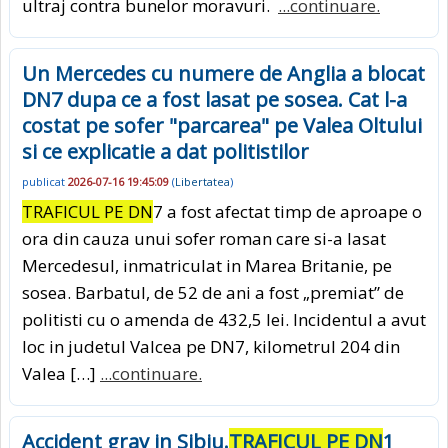
ultraj contra bunelor moravuri.
...continuare.
Un Mercedes cu numere de Anglia a blocat
DN7 dupa ce a fost lasat pe sosea. Cat l-a
costat pe sofer "parcarea" pe Valea Oltului
si ce explicatie a dat politistilor
publicat
2026-07-16 19:45:09
(
Libertatea
)
TRAFICUL PE DN
7 a fost afectat timp de aproape o
ora din cauza unui sofer roman care si-a lasat
Mercedesul, inmatriculat in Marea Britanie, pe
sosea. Barbatul, de 52 de ani a fost „premiat” de
politisti cu o amenda de 432,5 lei. Incidentul a avut
loc in judetul Valcea pe DN7, kilometrul 204 din
Valea […]
...continuare.
Accident grav in Sibiu.
TRAFICUL PE DN
1