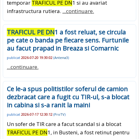
temporar
TRAFICUL PE DN
1 si au avariat
infrastructura rutiera.
...continuare.
TRAFICUL PE DN
1 a fost reluat, se circula
pe cate o banda pe fiecare sens. Furtunile
au facut prapad in Breaza si Comarnic
publicat
2026-07-20 19:30:02
(
Antena3
)
...continuare.
Ce le-a spus politistilor soferul de camion
dezbracat care a fugit cu TIR-ul, s-a blocat
in cabina si s-a ranit la maini
publicat
2026-07-17 12:30:12
(
ProTV
)
Un sofer de TIR care a facut scandal si a blocat
TRAFICUL PE DN
1, in Busteni, a fost retinut pentru