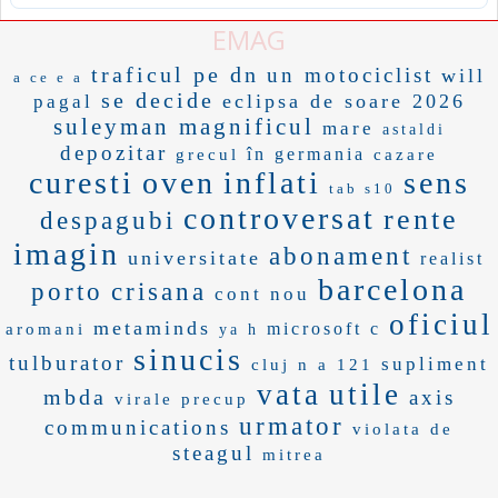
EMAG
traficul pe dn
un motociclist
will
a ce e a
se decide
eclipsa de soare 2026
pagal
suleyman magnificul
mare
astaldi
depozitar
în germania
grecul
cazare
curesti
oven
inflati
sens
tab s10
controversat
rente
despagubi
imagin
abonament
universitate
realist
barcelona
porto
crisana
cont nou
oficiul
metaminds
microsoft c
aromani
ya h
sinucis
tulburator
supliment
cluj n
a 121
vata
utile
mbda
axis
virale
precup
urmator
communications
violata de
steagul
mitrea