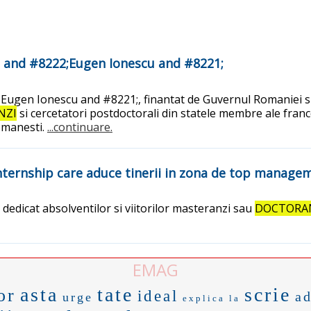
le and #8222;Eugen Ionescu and #8221;
Eugen Ionescu and #8221;, finantat de Guvernul Romaniei si
NZI
si cercetatori postdoctorali din statele membre ale fran
romanesti.
...continuare.
nternship care aduce tinerii in zona de top manage
dedicat absolventilor si viitorilor masteranzi sau
DOCTORA
EMAG
asta
tate
scrie
or
ideal
ad
urge
explica la