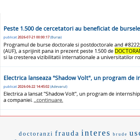
Peste 1.500 de cercetatori au beneficiat de burse
publicat
2026-07-21 00:00:17
(
Bursa
)
Programul de burse doctorale si postdoctorale and #8222;
(AUF), a sprijinit pana in prezent peste 1.500 de
DOCTORA
si la cresterea vizibilitatii internationale a universitatilor 
Electrica lanseaza "Shadow Volt", un program de i
publicat
2026-06-22 14:45:02
(
Adevarul
)
Electrica a lansat "Shadow Volt", un program de internship 
a companiei.
...continuare.
interes
us
frauda
doctoranzi
brude