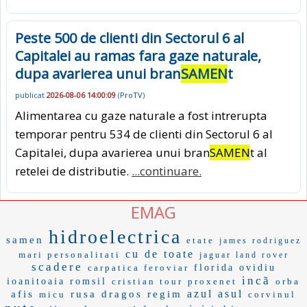
Peste 500 de clienti din Sectorul 6 al
Capitalei au ramas fara gaze naturale,
dupa avarierea unui bran
SAMEN
t
publicat
2026-08-06 14:00:09
(
ProTV
)
Alimentarea cu gaze naturale a fost intrerupta
temporar pentru 534 de clienti din Sectorul 6 al
Capitalei, dupa avarierea unui bran
SAMEN
t al
retelei de distributie.
...continuare.
EMAG
hidroelectrica
samen
etate
james rodriguez
cu de toate
mari personalitati
jaguar land rover
scadere
carpatica feroviar
florida
ovidiu
incã
ioanitoaia
romsil
cristian tour
proxenet
orba
azul
asul
afis
rusa
dragos
regim
micu
corvinul