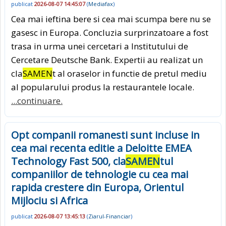
publicat
2026-08-07 14:45:07
(
Mediafax
)
Cea mai ieftina bere si cea mai scumpa bere nu se
gasesc in Europa. Concluzia surprinzatoare a fost
trasa in urma unei cercetari a Institutului de
Cercetare Deutsche Bank. Expertii au realizat un
cla
SAMEN
t al oraselor in functie de pretul mediu
al popularului produs la restaurantele locale.
...continuare.
Opt companii romanesti sunt incluse in
cea mai recenta editie a Deloitte EMEA
Technology Fast 500, cla
SAMEN
tul
companiilor de tehnologie cu cea mai
rapida crestere din Europa, Orientul
Mijlociu si Africa
publicat
2026-08-07 13:45:13
(
Ziarul-Financiar
)