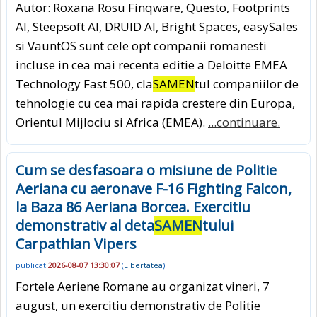
Autor: Roxana Rosu Finqware, Questo, Footprints
AI, Steepsoft AI, DRUID AI, Bright Spaces, easySales
si VauntOS sunt cele opt companii romanesti
incluse in cea mai recenta editie a Deloitte EMEA
Technology Fast 500, cla
SAMEN
tul companiilor de
tehnologie cu cea mai rapida crestere din Europa,
Orientul Mijlociu si Africa (EMEA).
...continuare.
Cum se desfasoara o misiune de Politie
Aeriana cu aeronave F-16 Fighting Falcon,
la Baza 86 Aeriana Borcea. Exercitiu
demonstrativ al deta
SAMEN
tului
Carpathian Vipers
publicat
2026-08-07 13:30:07
(
Libertatea
)
Fortele Aeriene Romane au organizat vineri, 7
august, un exercitiu demonstrativ de Politie