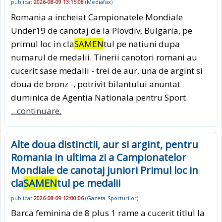
publicat
2026-08-09 13:15:08
(
Mediafax
)
Romania a incheiat Campionatele Mondiale
Under19 de canotaj de la Plovdiv, Bulgaria, pe
primul loc in cla
SAMEN
tul pe natiuni dupa
numarul de medalii. Tinerii canotori romani au
cucerit sase medalii - trei de aur, una de argint si
doua de bronz -, potrivit bilantului anuntat
duminica de Agentia Nationala pentru Sport.
...continuare.
Alte doua distinctii, aur si argint, pentru
Romania in ultima zi a Campionatelor
Mondiale de canotaj juniori Primul loc in
cla
SAMEN
tul pe medalii
publicat
2026-08-09 12:00:06
(
Gazeta-Sporturilor
)
Barca feminina de 8 plus 1 rame a cucerit titlul la