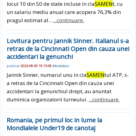
locul 10 din 50 de state incluse in cla
SAMEN
t, cu
un salariu mediu anual care acopera 76,3% din
pragul estimat al...
...continuare.
Lovitura pentru Jannik Sinner. Italianul s-a
retras de la Cincinnati Open din cauza unei
accidentari la genunchi
publicat
2026-08-09 19:15:08
(
Mediafax
)
Jannik Sinner, numarul unu in cla
SAMEN
tul ATP, s-
a retras de la Cincinnati Open din cauza unei
accidentari la genunchiul drept, au anuntat
duminica organizatorii turneului.
...continuare.
Romania, pe primul loc in lume la
Mondialele Under19 de canotaj