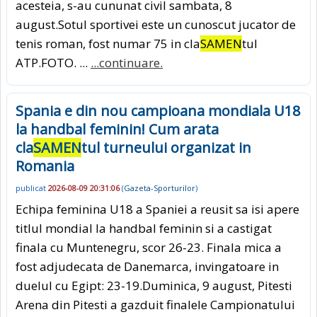
acesteia, s-au cununat civil sambata, 8
august.Sotul sportivei este un cunoscut jucator de
tenis roman, fost numar 75 in cla
SAMEN
tul
ATP.FOTO. ...
...continuare.
Spania e din nou campioana mondiala U18
la handbal feminin! Cum arata
cla
SAMEN
tul turneului organizat in
Romania
publicat
2026-08-09 20:31:06
(
Gazeta-Sporturilor
)
Echipa feminina U18 a Spaniei a reusit sa isi apere
titlul mondial la handbal feminin si a castigat
finala cu Muntenegru, scor 26-23. Finala mica a
fost adjudecata de Danemarca, invingatoare in
duelul cu Egipt: 23-19.Duminica, 9 august, Pitesti
Arena din Pitesti a gazduit finalele Campionatului