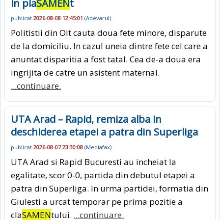
in pla
SAMEN
t
publicat
2026-08-08 12:45:01
(
Adevarul
)
Politistii din Olt cauta doua fete minore, disparute
de la domiciliu. In cazul uneia dintre fete cel care a
anuntat disparitia a fost tatal. Cea de-a doua era
ingrijita de catre un asistent maternal.
...continuare.
UTA Arad – Rapid, remiza alba in
deschiderea etapei a patra din Superliga
publicat
2026-08-07 23:30:08
(
Mediafax
)
UTA Arad si Rapid Bucuresti au incheiat la
egalitate, scor 0-0, partida din debutul etapei a
patra din Superliga. In urma partidei, formatia din
Giulesti a urcat temporar pe prima pozitie a
cla
SAMEN
tului.
...continuare.