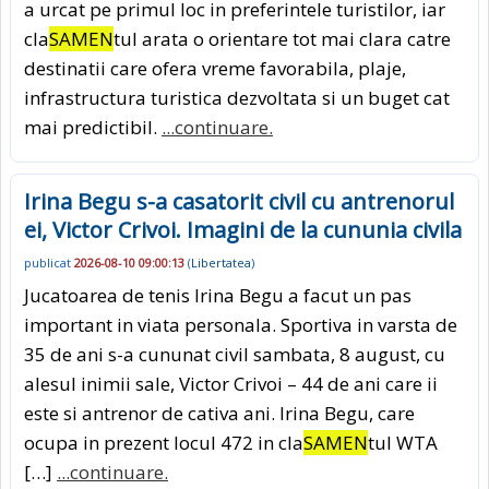
a urcat pe primul loc in preferintele turistilor, iar
cla
SAMEN
tul arata o orientare tot mai clara catre
destinatii care ofera vreme favorabila, plaje,
infrastructura turistica dezvoltata si un buget cat
mai predictibil.
...continuare.
Irina Begu s-a casatorit civil cu antrenorul
ei, Victor Crivoi. Imagini de la cununia civila
publicat
2026-08-10 09:00:13
(
Libertatea
)
Jucatoarea de tenis Irina Begu a facut un pas
important in viata personala. Sportiva in varsta de
35 de ani s-a cununat civil sambata, 8 august, cu
alesul inimii sale, Victor Crivoi – 44 de ani care ii
este si antrenor de cativa ani. Irina Begu, care
ocupa in prezent locul 472 in cla
SAMEN
tul WTA
[…]
...continuare.