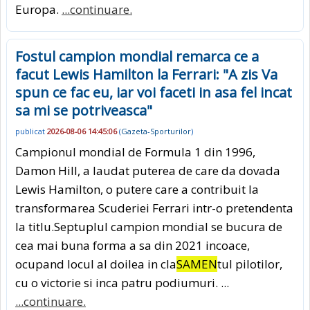
Europa.
...continuare.
Fostul campion mondial remarca ce a
facut Lewis Hamilton la Ferrari: "A zis Va
spun ce fac eu, iar voi faceti in asa fel incat
sa mi se potriveasca"
publicat
2026-08-06 14:45:06
(
Gazeta-Sporturilor
)
Campionul mondial de Formula 1 din 1996,
Damon Hill, a laudat puterea de care da dovada
Lewis Hamilton, o putere care a contribuit la
transformarea Scuderiei Ferrari intr-o pretendenta
la titlu.Septuplul campion mondial se bucura de
cea mai buna forma a sa din 2021 incoace,
ocupand locul al doilea in cla
SAMEN
tul pilotilor,
cu o victorie si inca patru podiumuri. ...
...continuare.