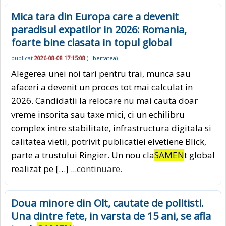
Mica tara din Europa care a devenit
paradisul expatilor in 2026: Romania,
foarte bine clasata in topul global
publicat
2026-08-08 17:15:08
(
Libertatea
)
Alegerea unei noi tari pentru trai, munca sau
afaceri a devenit un proces tot mai calculat in
2026. Candidatii la relocare nu mai cauta doar
vreme insorita sau taxe mici, ci un echilibru
complex intre stabilitate, infrastructura digitala si
calitatea vietii, potrivit publicatiei elvetiene Blick,
parte a trustului Ringier. Un nou cla
SAMEN
t global
realizat pe […]
...continuare.
Doua minore din Olt, cautate de politisti.
Una dintre fete, in varsta de 15 ani, se afla