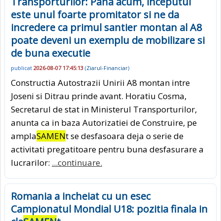
Transporturilor: Pana acum, inceputul
este unul foarte promitator si ne da
incredere ca primul santier montan al A8
poate deveni un exemplu de mobilizare si
de buna executie
publicat
2026-08-07 17:45:13
(
Ziarul-Financiar
)
Constructia Autostrazii Unirii A8 montan intre
Joseni si Ditrau prinde avant. Horatiu Cosma,
Secretarul de stat in Ministerul Transporturilor,
anunta ca in baza Autorizatiei de Construire, pe
ampla
SAMEN
t se desfasoara deja o serie de
activitati pregatitoare pentru buna desfasurare a
lucrarilor:
...continuare.
Romania a incheiat cu un esec
Campionatul Mondial U18: pozitia finala in