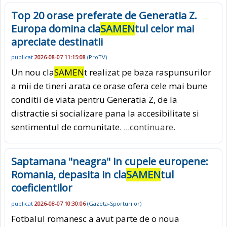
Top 20 orase preferate de Generatia Z.
Europa domina cla
SAMEN
tul celor mai
apreciate destinatii
publicat
2026-08-07 11:15:08
(
ProTV
)
Un nou cla
SAMEN
t realizat pe baza raspunsurilor
a mii de tineri arata ce orase ofera cele mai bune
conditii de viata pentru Generatia Z, de la
distractie si socializare pana la accesibilitate si
sentimentul de comunitate.
...continuare.
Saptamana "neagra" in cupele europene:
Romania, depasita in cla
SAMEN
tul
coeficientilor
publicat
2026-08-07 10:30:06
(
Gazeta-Sporturilor
)
Fotbalul romanesc a avut parte de o noua