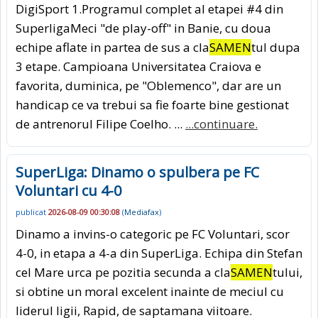
DigiSport 1.Programul complet al etapei #4 din
SuperligaMeci "de play-off" in Banie, cu doua
echipe aflate in partea de sus a cla
SAMEN
tul dupa
3 etape. Campioana Universitatea Craiova e
favorita, duminica, pe "Oblemenco", dar are un
handicap ce va trebui sa fie foarte bine gestionat
de antrenorul Filipe Coelho. ...
...continuare.
SuperLiga: Dinamo o spulbera pe FC
Voluntari cu 4-0
publicat
2026-08-09 00:30:08
(
Mediafax
)
Dinamo a invins-o categoric pe FC Voluntari, scor
4-0, in etapa a 4-a din SuperLiga. Echipa din Stefan
cel Mare urca pe pozitia secunda a cla
SAMEN
tului,
si obtine un moral excelent inainte de meciul cu
liderul ligii, Rapid, de saptamana viitoare.