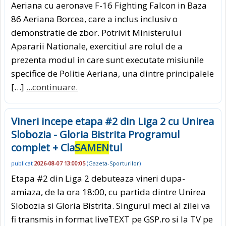
Aeriana cu aeronave F-16 Fighting Falcon in Baza
86 Aeriana Borcea, care a inclus inclusiv o
demonstratie de zbor. Potrivit Ministerului
Apararii Nationale, exercitiul are rolul de a
prezenta modul in care sunt executate misiunile
specifice de Politie Aeriana, una dintre principalele
[…]
...continuare.
Vineri incepe etapa #2 din Liga 2 cu Unirea
Slobozia - Gloria Bistrita Programul
complet + Cla
SAMEN
tul
publicat
2026-08-07 13:00:05
(
Gazeta-Sporturilor
)
Etapa #2 din Liga 2 debuteaza vineri dupa-
amiaza, de la ora 18:00, cu partida dintre Unirea
Slobozia si Gloria Bistrita. Singurul meci al zilei va
fi transmis in format liveTEXT pe GSP.ro si la TV pe