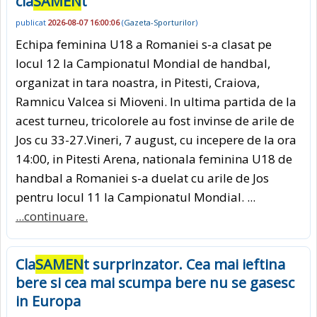
cla
SAMEN
t
publicat
2026-08-07 16:00:06
(
Gazeta-Sporturilor
)
Echipa feminina U18 a Romaniei s-a clasat pe
locul 12 la Campionatul Mondial de handbal,
organizat in tara noastra, in Pitesti, Craiova,
Ramnicu Valcea si Mioveni. In ultima partida de la
acest turneu, tricolorele au fost invinse de arile de
Jos cu 33-27.Vineri, 7 august, cu incepere de la ora
14:00, in Pitesti Arena, nationala feminina U18 de
handbal a Romaniei s-a duelat cu arile de Jos
pentru locul 11 la Campionatul Mondial. ...
...continuare.
Cla
SAMEN
t surprinzator. Cea mai ieftina
bere si cea mai scumpa bere nu se gasesc
in Europa