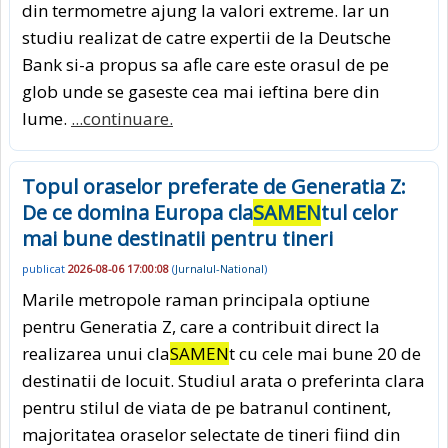
din termometre ajung la valori extreme. Iar un
studiu realizat de catre expertii de la Deutsche
Bank si-a propus sa afle care este orasul de pe
glob unde se gaseste cea mai ieftina bere din
lume.
...continuare.
Topul oraselor preferate de Generatia Z:
De ce domina Europa cla
SAMEN
tul celor
mai bune destinatii pentru tineri
publicat
2026-08-06 17:00:08
(
Jurnalul-National
)
Marile metropole raman principala optiune
pentru Generatia Z, care a contribuit direct la
realizarea unui cla
SAMEN
t cu cele mai bune 20 de
destinatii de locuit. Studiul arata o preferinta clara
pentru stilul de viata de pe batranul continent,
majoritatea oraselor selectate de tineri fiind din