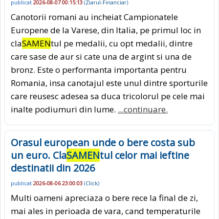
publicat
2026-08-07 00:15:13
(
Ziarul-Financiar
)
Canotorii romani au incheiat Campionatele
Europene de la Varese, din Italia, pe primul loc in
cla
SAMEN
tul pe medalii, cu opt medalii, dintre
care sase de aur si cate una de argint si una de
bronz. Este o performanta importanta pentru
Romania, insa canotajul este unul dintre sporturile
care reusesc adesea sa duca tricolorul pe cele mai
inalte podiumuri din lume.
...continuare.
Orasul european unde o bere costa sub
un euro. Cla
SAMEN
tul celor mai ieftine
destinatii din 2026
publicat
2026-08-06 23:00:03
(
Click
)
Multi oameni apreciaza o bere rece la final de zi,
mai ales in perioada de vara, cand temperaturile