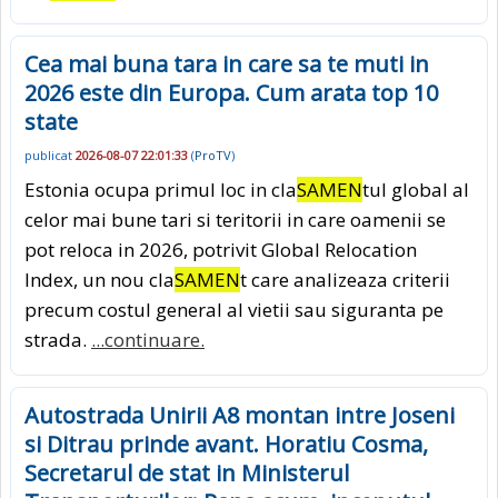
Cea mai buna tara in care sa te muti in
2026 este din Europa. Cum arata top 10
state
publicat
2026-08-07 22:01:33
(
ProTV
)
Estonia ocupa primul loc in cla
SAMEN
tul global al
celor mai bune tari si teritorii in care oamenii se
pot reloca in 2026, potrivit Global Relocation
Index, un nou cla
SAMEN
t care analizeaza criterii
precum costul general al vietii sau siguranta pe
strada.
...continuare.
Autostrada Unirii A8 montan intre Joseni
si Ditrau prinde avant. Horatiu Cosma,
Secretarul de stat in Ministerul