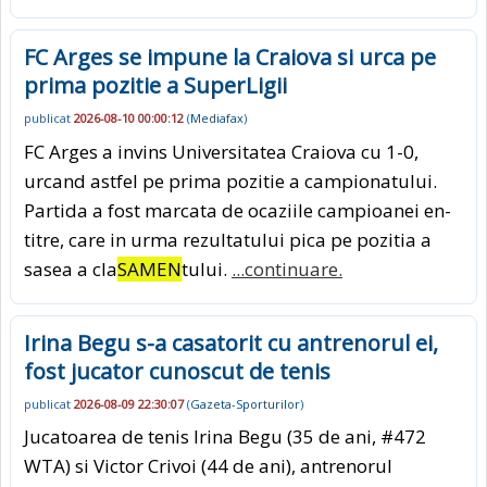
FC Arges se impune la Craiova si urca pe
prima pozitie a SuperLigii
publicat
2026-08-10 00:00:12
(
Mediafax
)
FC Arges a invins Universitatea Craiova cu 1-0,
urcand astfel pe prima pozitie a campionatului.
Partida a fost marcata de ocaziile campioanei en-
titre, care in urma rezultatului pica pe pozitia a
sasea a cla
SAMEN
tului.
...continuare.
Irina Begu s-a casatorit cu antrenorul ei,
fost jucator cunoscut de tenis
publicat
2026-08-09 22:30:07
(
Gazeta-Sporturilor
)
Jucatoarea de tenis Irina Begu (35 de ani, #472
WTA) si Victor Crivoi (44 de ani), antrenorul