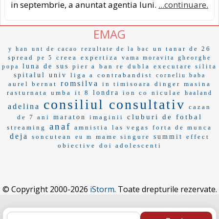
in septembrie, a anuntat agentia luni.
...continuare.
EMAG
un tanar de 26
y han
unt de cacao
rezultate de la bac
spread
creea
expertiza
pe 5
vama moravita
gheorghe
luna de sus
pier a
ban re
dubla
executare silita
popa
spitalul univ
liga a
contrabandist
corneliu baba
romsilva
aurel bernat
in timisoara
dinger
masina
rasturnata
umba
it 8
londra
ion co
niculae
haaland
consiliul consultativ
adelina
cazan
cluburi de fotbal
de 7 ani
maraton
imaginii
anaf
streaming
amnistia
las vegas
forta de munca
deja
soncutean
mame singure
summit
effect
eu m
obiective
doi adolescenti
© Copyright 2000-2026
iStorm
. Toate drepturile rezervate.