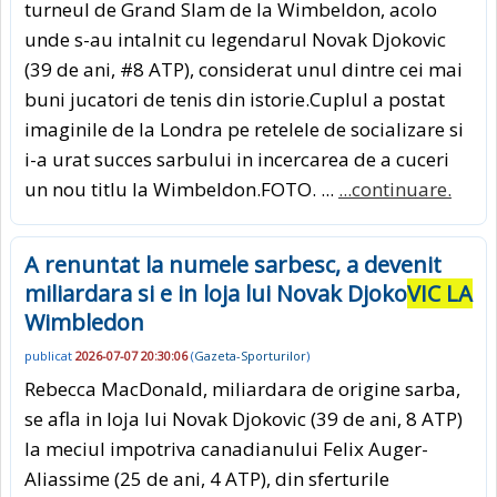
turneul de Grand Slam de la Wimbeldon, acolo
unde s-au intalnit cu legendarul Novak Djokovic
(39 de ani, #8 ATP), considerat unul dintre cei mai
buni jucatori de tenis din istorie.Cuplul a postat
imaginile de la Londra pe retelele de socializare si
i-a urat succes sarbului in incercarea de a cuceri
un nou titlu la Wimbeldon.FOTO. ...
...continuare.
A renuntat la numele sarbesc, a devenit
miliardara si e in loja lui Novak Djoko
VIC LA
Wimbledon
publicat
2026-07-07 20:30:06
(
Gazeta-Sporturilor
)
Rebecca MacDonald, miliardara de origine sarba,
se afla in loja lui Novak Djokovic (39 de ani, 8 ATP)
la meciul impotriva canadianului Felix Auger-
Aliassime (25 de ani, 4 ATP), din sferturile