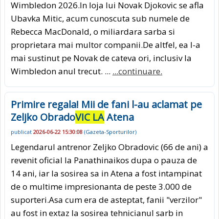
Wimbledon 2026.In loja lui Novak Djokovic se afla
Ubavka Mitic, acum cunoscuta sub numele de
Rebecca MacDonald, o miliardara sarba si
proprietara mai multor companii.De altfel, ea l-a
mai sustinut pe Novak de cateva ori, inclusiv la
Wimbledon anul trecut. ...
...continuare.
Primire regala! Mii de fani l-au aclamat pe
Zeljko Obrado
VIC LA
Atena
publicat
2026-06-22 15:30:08
(
Gazeta-Sporturilor
)
Legendarul antrenor Zeljko Obradovic (66 de ani) a
revenit oficial la Panathinaikos dupa o pauza de
14 ani, iar la sosirea sa in Atena a fost intampinat
de o multime impresionanta de peste 3.000 de
suporteri.Asa cum era de asteptat, fanii "verzilor"
au fost in extaz la sosirea tehnicianul sarb in