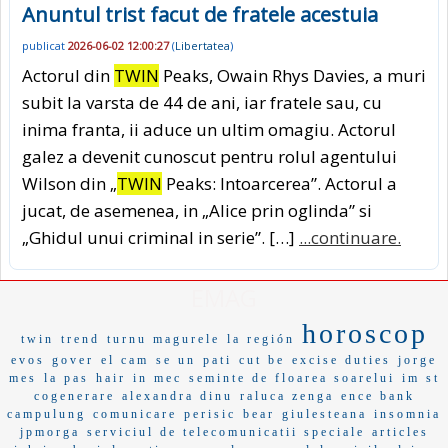
Anuntul trist facut de fratele acestuia
publicat
2026-06-02 12:00:27
(
Libertatea
)
Actorul din
TWIN
Peaks, Owain Rhys Davies, a muri
subit la varsta de 44 de ani, iar fratele sau, cu
inima franta, ii aduce un ultim omagiu. Actorul
galez a devenit cunoscut pentru rolul agentului
Wilson din „
TWIN
Peaks: Intoarcerea”. Actorul a
jucat, de asemenea, in „Alice prin oglinda” si
„Ghidul unui criminal in serie”. […]
...continuare.
EMAG
horoscop
twin
trend
turnu magurele
la región
evos
gover
el cam
se un
pati
cut be
excise duties
jorge
mes
la pas
hair
in mec
seminte de floarea soarelui
im st
cogenerare
alexandra dinu
raluca zenga
ence bank
campulung
comunicare
perisic
bear
giulesteana
insomnia
jpmorga
serviciul de telecomunicatii speciale
articles