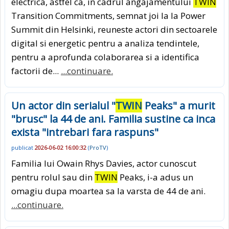
electrica, astfel ca, in cadrul angajamentului
TWIN
Transition Commitments, semnat joi la la Power
Summit din Helsinki, reuneste actori din sectoarele
digital si energetic pentru a analiza tendintele,
pentru a aprofunda colaborarea si a identifica
factorii de...
...continuare.
Un actor din serialul "
TWIN
Peaks" a murit
"brusc" la 44 de ani. Familia sustine ca inca
exista "intrebari fara raspuns"
publicat
2026-06-02 16:00:32
(
ProTV
)
Familia lui Owain Rhys Davies, actor cunoscut
pentru rolul sau din
TWIN
Peaks, i-a adus un
omagiu dupa moartea sa la varsta de 44 de ani.
...continuare.