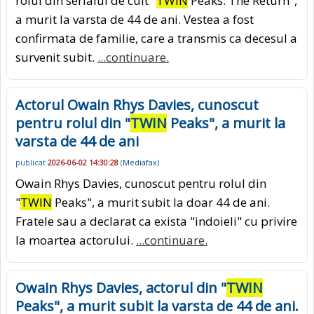
rolul din serialul de cult "
TWIN
Peaks: The Return",
a murit la varsta de 44 de ani. Vestea a fost
confirmata de familie, care a transmis ca decesul a
survenit subit.
...continuare.
Actorul Owain Rhys Davies, cunoscut
pentru rolul din "
TWIN
Peaks", a murit la
varsta de 44 de ani
publicat
2026-06-02 14:30:28
(
Mediafax
)
Owain Rhys Davies, cunoscut pentru rolul din
"
TWIN
Peaks", a murit subit la doar 44 de ani.
Fratele sau a declarat ca exista "indoieli" cu privire
la moartea actorului.
...continuare.
Owain Rhys Davies, actorul din "
TWIN
Peaks", a murit subit la varsta de 44 de ani.