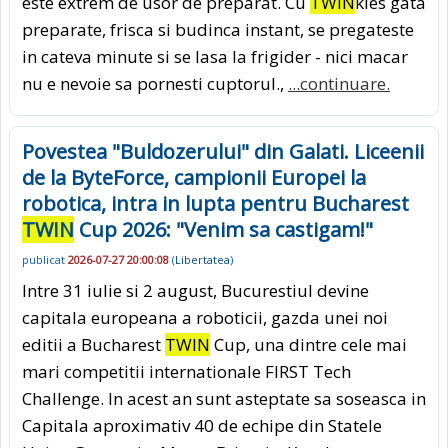
este extrem de usor de preparat. Cu
TWIN
kies gata
preparate, frisca si budinca instant, se pregateste
in cateva minute si se lasa la frigider - nici macar
nu e nevoie sa pornesti cuptorul.,
...continuare.
Povestea "Buldozerului" din Galati. Liceenii
de la ByteForce, campionii Europei la
robotica, intra in lupta pentru Bucharest
TWIN
Cup 2026: "Venim sa castigam!"
publicat
2026-07-27 20:00:08
(
Libertatea
)
Intre 31 iulie si 2 august, Bucurestiul devine
capitala europeana a roboticii, gazda unei noi
editii a Bucharest
TWIN
Cup, una dintre cele mai
mari competitii internationale FIRST Tech
Challenge. In acest an sunt asteptate sa soseasca in
Capitala aproximativ 40 de echipe din Statele