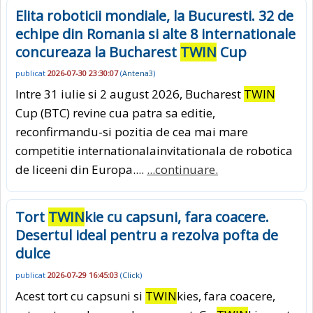
Elita roboticii mondiale, la Bucuresti. 32 de
echipe din Romania si alte 8 internationale
concureaza la Bucharest
TWIN
Cup
publicat
2026-07-30 23:30:07
(
Antena3
)
Intre 31 iulie si 2 august 2026, Bucharest
TWIN
Cup (BTC) revine cua patra sa editie,
reconfirmandu-si pozitia de cea mai mare
competitie internationalainvitationala de robotica
de liceeni din Europa....
...continuare.
Tort
TWIN
kie cu capsuni, fara coacere.
Desertul ideal pentru a rezolva pofta de
dulce
publicat
2026-07-29 16:45:03
(
Click
)
Acest tort cu capsuni si
TWIN
kies, fara coacere,