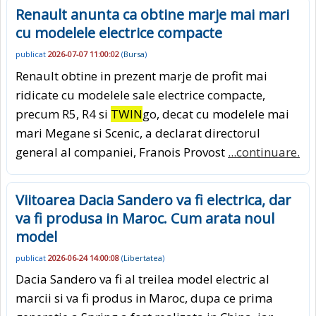
Renault anunta ca obtine marje mai mari
cu modelele electrice compacte
publicat
2026-07-07 11:00:02
(
Bursa
)
Renault obtine in prezent marje de profit mai
ridicate cu modelele sale electrice compacte,
precum R5, R4 si
TWIN
go, decat cu modelele mai
mari Megane si Scenic, a declarat directorul
general al companiei, Franois Provost
...continuare.
Viitoarea Dacia Sandero va fi electrica, dar
va fi produsa in Maroc. Cum arata noul
model
publicat
2026-06-24 14:00:08
(
Libertatea
)
Dacia Sandero va fi al treilea model electric al
marcii si va fi produs in Maroc, dupa ce prima