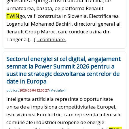
generatie a Spring a fost realizata in China, iar
urmatoarea, bazata, pe platforma Renault
TWIN
go, va fi construita in Slovenia. Electrificarea
Loganului Mohamed Bachiri, directorul general al
Renault Group Maroc, care conduce uzina din
Tanger a […]
...continuare.
Sectorul energiei si cel digital, angajament
semnat la Power Summit 2026 pentru a
sustine strategic dezvoltarea centrelor de
date in Europa
publicat
2026-06-04 12:00:27
(
Mediafax
)
Inteligenta artificiala reprezinta o oportunitate
unica de a impulsiona competitivitatea Europei,
este viziunea Eurelectric, care reprezinta interesele
comune ale industriei europene de energie