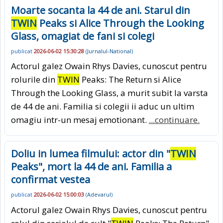
Moarte socanta la 44 de ani. Starul din
TWIN
Peaks si Alice Through the Looking
Glass, omagiat de fani si colegi
publicat
2026-06-02 15:30:28
(
Jurnalul-National
)
Actorul galez Owain Rhys Davies, cunoscut pentru
rolurile din
TWIN
Peaks: The Return si Alice
Through the Looking Glass, a murit subit la varsta
de 44 de ani. Familia si colegii ii aduc un ultim
omagiu intr-un mesaj emotionant.
...continuare.
Doliu in lumea filmului: actor din "
TWIN
Peaks", mort la 44 de ani. Familia a
confirmat vestea
publicat
2026-06-02 15:00:03
(
Adevarul
)
Actorul galez Owain Rhys Davies, cunoscut pentru